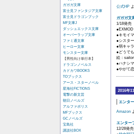
ガガガ文庫
公式HP
よ
富士見ファンタジア文庫
富士見ドラゴンブック
ガガガ文
MF文庫J
1/18発売
ダッシュエックス文庫
●EXM
●キモイマ
オーバーラップ文庫
●シスタ
ファミ通文庫
●弱キャラ
ヒーロー文庫
●どうでも
モンスター文庫
絵：sait
【男性向け単行本】
●ハナシ
ドラゴンノベルス
●やがて
カドカワBOOKS
TOブックス
アース・スターノベル
星海社FICTIONS
2016年1
電撃の新文芸
朝日ノベルズ
エンター
アルファポリス
Amazon
MFブックス
GCノベルズ
エンター
宝島社
12/28発売
講談社BOX