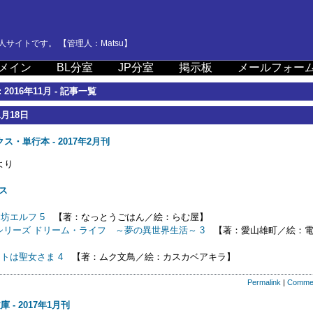
サイトです。 【管理人：Matsu】
メイン
BL分室
JP分室
掲示板
メールフォー
 2016年11月 - 記事一覧
1月18日
ス・単行本 - 2017年2月刊
より
ス
坊エルフ 5
【著：なっとうごはん／絵：らむ屋】
itasシリーズ ドリーム・ライフ ～夢の異世界生活～ 3
【著：愛山雄町／絵：電
トは聖女さま 4
【著：ムク文鳥／絵：カスカベアキラ】
Permalink
|
Comme
 - 2017年1月刊