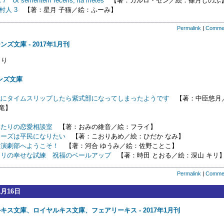
Ut sementem feceris, ita metes
【著：カルロ・ゼン／絵：篠月しのぶ
の村人 3
【著：星月 子猫／絵：ふーみ】
Permalink
|
Comme
ズ文庫 - 2017年1月刊
り
ンズ文庫
代にタイムスリップしたら紫式部になってしまったようです
【著：中臣悠月
竜】
ふたりの恋愛相談室
【著：おみの維音／絵：フライ】
ローズは平民になりたい
【著：こおりあめ／絵：ひだか なみ】
校演劇部へようこそ！
【著：河合 ゆうみ／絵：佐野ことこ】
ェリの幸せな試練 祝福のベールアップ
【著：時田 とおる／絵：深山 キリ
Permalink
|
Comme
1月16日
キス文庫、ロイヤルキス文庫、フェアリーキス - 2017年1月刊