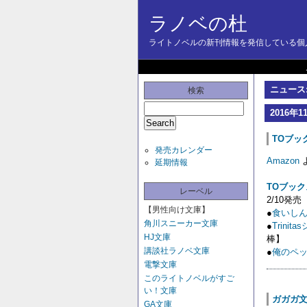
ラノベの杜
ライトノベルの新刊情報を発信している個人
ニュース:
検索
2016年1
TOブック
発売カレンダー
Amazon
延期情報
TOブック
レーベル
2/10発売
【男性向け文庫】
●
食いしん
角川スニーカー文庫
●
Trin
HJ文庫
棒】
講談社ラノベ文庫
●
俺のペッ
電撃文庫
このライトノベルがすご
い！文庫
ガガガ文庫
GA文庫