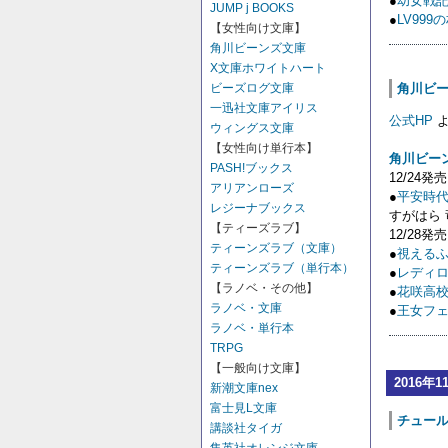
●
幼女戦記 7 
JUMP j BOOKS
●
LV999
【女性向け文庫】
角川ビーンズ文庫
X文庫ホワイトハート
角川ビーン
ビーズログ文庫
一迅社文庫アイリス
公式HP
よ
ウィングス文庫
【女性向け単行本】
角川ビー
PASH!ブックス
12/24発売
アリアンローズ
●
平安時
レジーナブックス
すがはら 
【ティーズラブ】
12/28発売
ティーンズラブ（文庫）
●
視える
ティーンズラブ（単行本）
●
レディ
【ラノベ・その他】
●
花咲高
ラノベ・文庫
●
王女フ
ラノベ・単行本
TRPG
【一般向け文庫】
2016年1
新潮文庫nex
富士見L文庫
チュール
講談社タイガ