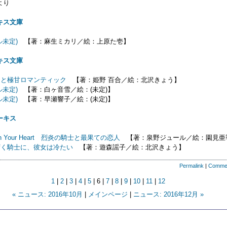
より
キス文庫
ル未定)
【著：麻生ミカリ／絵：上原た壱】
キス文庫
まと極甘ロマンティック
【著：姫野 百合／絵：北沢きょう】
ル未定)
【著：白ヶ音雪／絵：(未定)】
ル未定)
【著：早瀬響子／絵：(未定)】
ーキス
with Your Heart 烈炎の騎士と最果ての恋人
【著：泉野ジュール／絵：園見亜
ずく騎士に、彼女は冷たい
【著：遊森謡子／絵：北沢きょう】
Permalink
|
Comme
1
|
2
|
3
|
4
|
5
| 6 |
7
|
8
|
9
|
10
|
11
|
12
« ニュース: 2016年10月
|
メインページ
|
ニュース: 2016年12月 »