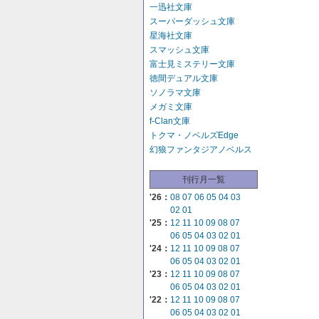
一迅社文庫
スーパーダッシュ文庫
星海社文庫
スマッシュ文庫
富士見ミステリー文庫
徳間デュアル文庫
ソノラマ文庫
メガミ文庫
f-Clan文庫
トクマ・ノベルズEdge
幻狼ファンタジアノベルス
刊行月一覧
'26：
08
07
06
05
04
03
02
01
'25：
12
11
10
09
08
07
06
05
04
03
02
01
'24：
12
11
10
09
08
07
06
05
04
03
02
01
'23：
12
11
10
09
08
07
06
05
04
03
02
01
'22：
12
11
10
09
08
07
06
05
04
03
02
01