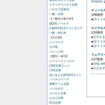
集英社オレンジ文庫
Amazon
メディアワークス文庫
ハヤカワ文庫JA
チュール
一般・文庫
1/06発売
【一般向け単行本】
●
(タイト
講談社ノベルス
ロイヤル
C★NOVELSファンタジア
1/16発売
一般・単行本
●
王子さ
【その他】
●
(タイト
ノベライズ
●
(タイト
その他
コミック化
フェアリ
【廃刊・休刊】
1/27発売
レジェンドノベルス
●
Only 
LINE文庫エッジ
●
ひざま
LINE文庫
ぽにきゃんBOOKSライト
ノベルシリーズ
電撃ゲーム文庫
ノベルゼロ
コバルト文庫
ルルル文庫
KCG文庫