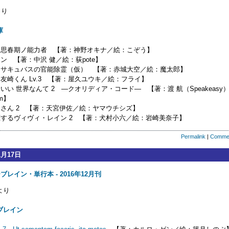
り
庫
OD 思春期ノ能力者 【著：神野オキナ／絵：こぞう】
ン 【著：中沢 健／絵：荻pote】
ーサキュバスの官能除霊（仮） 【著：赤城大空／絵：魔太郎】
友崎くん Lv.3 【著：屋久ユウキ／絵：フライ】
いい 世界なんて 2 ―クオリディア・コード― 【著：渡 航（Speakeasy
om】
マさん 2 【著：天宮伊佐／絵：ヤマウチシズ】
恋するヴィヴィ・レイン 2 【著：犬村小六／絵：岩崎美奈子】
Permalink
|
Comme
1月17日
ブレイン・単行本 - 2016年12月刊
より
ブレイン