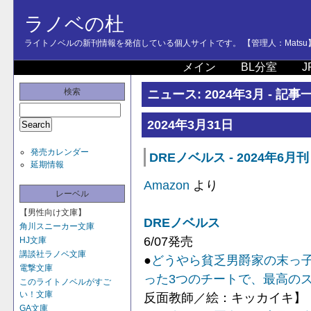
ラノベの杜
ライトノベルの新刊情報を発信している個人サイトです。 【管理人：Matsu
メイン
BL分室
J
検索
ニュース: 2024年3月 - 記事
2024年3月31日
発売カレンダー
DREノベルス - 2024年6月刊
延期情報
Amazon
より
レーベル
【男性向け文庫】
DREノベルス
角川スニーカー文庫
6/07発売
HJ文庫
講談社ラノベ文庫
●
どうやら貧乏男爵家の末っ
電撃文庫
った3つのチートで、最高の
このライトノベルがすご
い！文庫
反面教師／絵：キッカイキ】
GA文庫