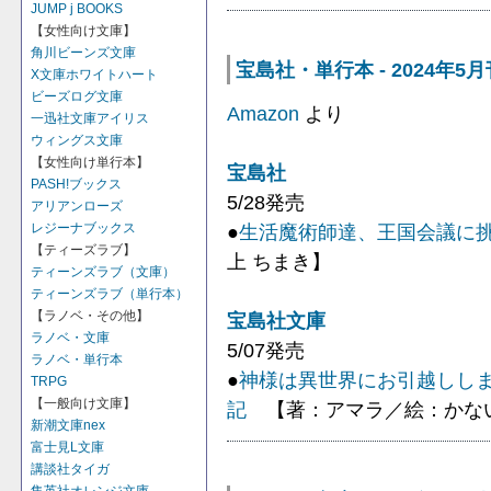
JUMP j BOOKS
【女性向け文庫】
角川ビーンズ文庫
宝島社・単行本 - 2024年5月
X文庫ホワイトハート
ビーズログ文庫
Amazon
より
一迅社文庫アイリス
ウィングス文庫
【女性向け単行本】
宝島社
PASH!ブックス
5/28発売
アリアンローズ
●
生活魔術師達、王国会議に
レジーナブックス
【ティーズラブ】
上 ちまき】
ティーンズラブ（文庫）
ティーンズラブ（単行本）
【ラノベ・その他】
宝島社文庫
ラノベ・文庫
5/07発売
ラノベ・単行本
●
神様は異世界にお引越しし
TRPG
【一般向け文庫】
記
【著：アマラ／絵：かな
新潮文庫nex
富士見L文庫
講談社タイガ