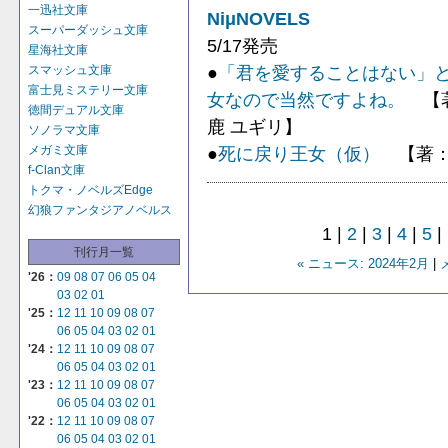
一迅社文庫
NiμNOVELS
スーパーダッシュ文庫
5/17発売
星海社文庫
●
「君を愛することはない」
スマッシュ文庫
富士見ミステリー文庫
女なので当然ですよね。
【著：
徳間デュアル文庫
鹿 ユギリ】
ソノラマ文庫
●
死に戻り王女（仮）
【著：
メガミ文庫
f-Clan文庫
トクマ・ノベルズEdge
幻狼ファンタジアノベルス
1 |
2
|
3
|
4
|
5
|
刊行月一覧
« ニュース: 2024年2月
|
'26：
09
08
07
06
05
04
03
02
01
'25：
12
11
10
09
08
07
06
05
04
03
02
01
'24：
12
11
10
09
08
07
06
05
04
03
02
01
'23：
12
11
10
09
08
07
06
05
04
03
02
01
'22：
12
11
10
09
08
07
06
05
04
03
02
01