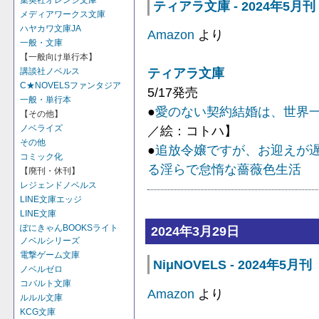
集英社オレンジ文庫
ティアラ文庫 - 2024年5月刊
メディアワークス文庫
ハヤカワ文庫JA
Amazon
より
一般・文庫
【一般向け単行本】
ティアラ文庫
講談社ノベルス
C★NOVELSファンタジア
5/17発売
一般・単行本
●
愛のない契約結婚は、世界
【その他】
ノベライズ
／絵：コトハ】
その他
●
追放令嬢ですが、お迎えが
コミック化
る淫らで怠惰な薔薇色生活
【
【廃刊・休刊】
レジェンドノベルス
LINE文庫エッジ
LINE文庫
ぽにきゃんBOOKSライト
2024年3月29日
ノベルシリーズ
電撃ゲーム文庫
NiμNOVELS - 2024年5月刊
ノベルゼロ
コバルト文庫
Amazon
より
ルルル文庫
KCG文庫