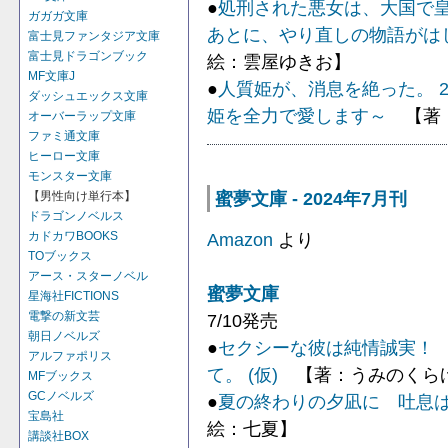
●
処刑された悪女は、大国で
ガガガ文庫
あとに、やり直しの物語がは
富士見ファンタジア文庫
富士見ドラゴンブック
絵：雲屋ゆきお】
MF文庫J
●
人質姫が、消息を絶った。 
ダッシュエックス文庫
姫を全力で愛します～
【著：
オーバーラップ文庫
ファミ通文庫
ヒーロー文庫
モンスター文庫
蜜夢文庫 - 2024年7月刊
【男性向け単行本】
ドラゴンノベルス
Amazon
より
カドカワBOOKS
TOブックス
アース・スターノベル
蜜夢文庫
星海社FICTIONS
電撃の新文芸
7/10発売
朝日ノベルズ
●
セクシーな彼は純情誠実！
アルファポリス
て。 (仮)
【著：うみのくら
MFブックス
GCノベルズ
●
夏の終わりの夕凪に 吐息は熱
宝島社
絵：七夏】
講談社BOX