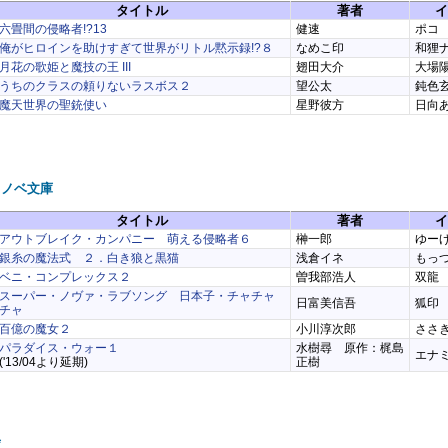
タイトル
著者
イ
六畳間の侵略者!?13
健速
ポコ
俺がヒロインを助けすぎて世界がリトル黙示録!?８
なめこ印
和狸
月花の歌姫と魔技の王 III
翅田大介
大場
うちのクラスの頼りないラスボス２
望公太
鈍色
魔天世界の聖銃使い
星野彼方
日向
ラノベ文庫
タイトル
著者
イ
アウトブレイク・カンパニー 萌える侵略者６
榊一郎
ゆー
銀糸の魔法式 ２．白き狼と黒猫
浅倉イネ
もっつ
ベニ・コンプレックス２
曽我部浩人
双龍
スーパー・ノヴァ・ラブソング 日本子・チャチャ
日富美信吾
狐印
チャ
百億の魔女２
小川淳次郎
ささ
パラダイス・ウォー１
水樹尋 原作：梶島
エナ
('13/04より延期)
正樹
庫