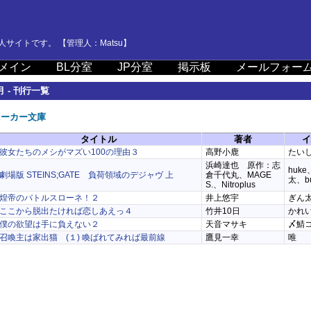
サイトです。 【管理人：Matsu】
メイン
BL分室
JP分室
掲示板
メールフォー
月 - 刊行一覧
ニーカー文庫
タイトル
著者
イ
彼女たちのメシがマズい100の理由３
高野小鹿
たい
浜崎達也 原作：志
huk
劇場版 STEINS;GATE 負荷領域のデジャヴ 上
倉千代丸、MAGE
太、bu
S.、Nitroplus
煌帝のバトルスローネ！２
井上悠宇
ぎん
ここから脱出たければ恋しあえっ４
竹井10日
かれ
僕の欲望は手に負えない２
天音マサキ
〆鯖
召喚主は家出猫 (１) 喚ばれてみれば最前線
鷹見一幸
唯