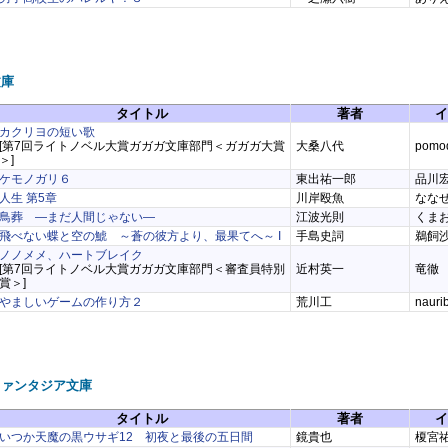
文庫
タイトル
著者
イ
カクリヨの短い歌
[第7回ライトノベル大賞ガガガ文庫部門＜ガガガ大賞
大桑八代
pomo
＞]
ケモノガリ６
東出祐一郎
品川
人生 第5章
川岸殴魚
なな
鳥葬 ―まだ人間じゃない―
江波光則
くま
飛べない蝶と空の鯱 ～蒼の彼方より、最果てへ～ I
手島史詞
鵜飼
ノノメメ、ハートブレイク
[第7回ライトノベル大賞ガガガ文庫部門＜審査員特別
近村英一
竜徹
賞＞]
やましいゲームの作り方２
荒川工
nauri
ファンタジア文庫
タイトル
著者
イ
いつか天魔の黒ウサギ12 初夜と最後の五日間
鏡貴也
榎宮