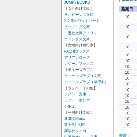
JUMP j BOOKS
【女性向け文庫】
発売日
角川ビーンズ文庫
10
X文庫ホワイトハート
ビーズログ文庫
10
一迅社文庫アイリス
10
ウィングス文庫
【女性向け単行本】
10
PASH!ブックス
10
アリアンローズ
10
レジーナブックス
10
【ティーズラブ】
10
ティーンズラブ（文庫）
10
ティーンズラブ（単行本）
10
【ラノベ・その他】
10
ラノベ・文庫
10
ラノベ・単行本
10
TRPG
10
【一般向け文庫】
10
新潮文庫nex
10
富士見L文庫
10
講談社タイガ
書影 »