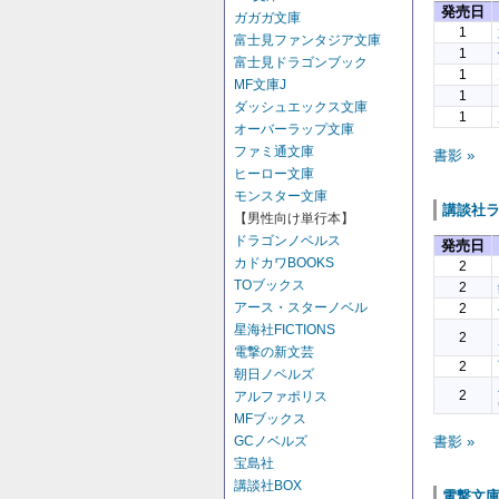
発売日
ガガガ文庫
1
富士見ファンタジア文庫
1
富士見ドラゴンブック
1
MF文庫J
1
ダッシュエックス文庫
1
オーバーラップ文庫
ファミ通文庫
書影 »
ヒーロー文庫
モンスター文庫
講談社
【男性向け単行本】
ドラゴンノベルス
発売日
カドカワBOOKS
2
TOブックス
2
アース・スターノベル
2
星海社FICTIONS
2
電撃の新文芸
2
朝日ノベルズ
2
アルファポリス
MFブックス
書影 »
GCノベルズ
宝島社
講談社BOX
電撃文