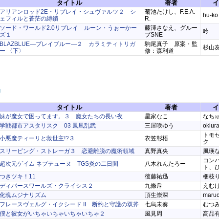
タイトル
著者
イ
アリアンロッド2E・リプレイ・シュヴァルツ２ シ
菊池たけし、F.E.A.
hu-ko
ェフィルと蒼茫の縛鎖
R.
ソード・ワールド2.0リプレイ ルーン・うぉーかー
藤澤さなえ、グルー
吟
ズ１
プSNE
BLAZBLUE―ブレイブルー―２ カラミティトリガ
駒尾真子 原案・監
杉山
ー 〈下〉
修：森利道
J
タイトル
著者
イ
妹が魔女で困ってます。３ 魔女たちの長い夜
星家なこ
なち
学戦都市アスタリスク 03 鳳凰乱武
三屋咲ゆう
okiur
トモ
小悪魔ティーリと救世主!?３
衣笠彰梧
ク
スリーピング・ストレーガ３ 恋避離脱の魔術領域
真野真央
風瑛
コン
超次元ゲイム ネプテューヌ TGS炎の二日間
八木れんたろー
ト、
つきツキ！11
後藤祐迅
梱枝
ディバースワールズ・クライシス２
九條斥
えむ
化魂ムジナリズム
頂生崇深
maru
フレースヴェルグ・イクシード II 断約と守護の双斧
七烏未奏
むつ
僕と彼女がいちゃいちゃいちゃいちゃ２
風見周
高品