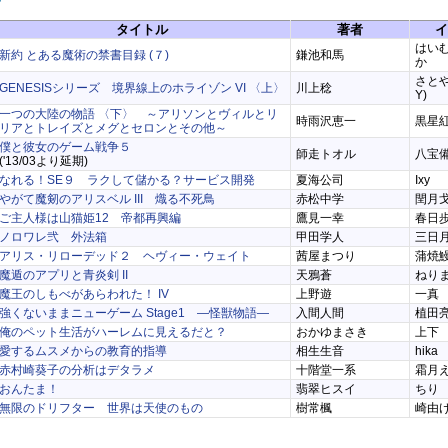
タイトル
著者
イ
はい
新約 とある魔術の禁書目録 (７)
鎌池和馬
か
さとや
GENESISシリーズ 境界線上のホライゾン VI 〈上〉
川上稔
Y)
一つの大陸の物語 〈下〉 ～アリソンとヴィルとリ
時雨沢恵一
黒星
リアとトレイズとメグとセロンとその他～
僕と彼女のゲーム戦争５
師走トオル
八宝
('13/03より延期)
なれる！SE９ ラクして儲かる？サービス開発
夏海公司
Ixy
やがて魔剱のアリスベル III 熾る不死鳥
赤松中学
閏月
ご主人様は山猫姫12 帝都再興編
鷹見一幸
春日
ノロワレ弐 外法箱
甲田学人
三日
アリス・リローデッド２ ヘヴィー・ウェイト
茜屋まつり
蒲焼
魔遁のアプリと青炎剣 II
天鴉蒼
ねり
魔王のしもべがあらわれた！ IV
上野遊
一真
強くないままニューゲーム Stage1 ―怪獣物語―
入間人間
植田
俺のペット生活がハーレムに見えるだと？
おかゆまさき
上下
愛するムスメからの教育的指導
相生生音
hika
赤村崎葵子の分析はデタラメ
十階堂一系
霜月
おんたま！
翡翠ヒスイ
ちり
無限のドリフター 世界は天使のもの
樹常楓
崎由