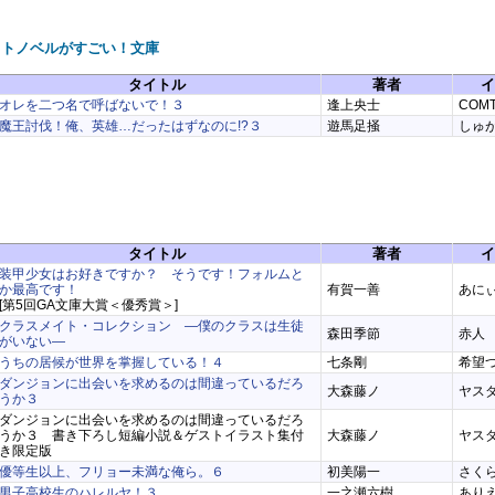
イトノベルがすごい！文庫
タイトル
著者
イ
オレを二つ名で呼ばないで！３
逢上央士
COM
魔王討伐！俺、英雄…だったはずなのに!?３
遊馬足掻
しゅ
タイトル
著者
イ
装甲少女はお好きですか？ そうです！フォルムと
か最高です！
有賀一善
あに
[第5回GA文庫大賞＜優秀賞＞]
クラスメイト・コレクション ―僕のクラスは生徒
森田季節
赤人
がいない―
うちの居候が世界を掌握している！４
七条剛
希望
ダンジョンに出会いを求めるのは間違っているだろ
大森藤ノ
ヤス
うか３
ダンジョンに出会いを求めるのは間違っているだろ
うか３ 書き下ろし短編小説＆ゲストイラスト集付
大森藤ノ
ヤス
き限定版
優等生以上、フリョー未満な俺ら。６
初美陽一
さく
男子高校生のハレルヤ！３
一之瀬六樹
あり