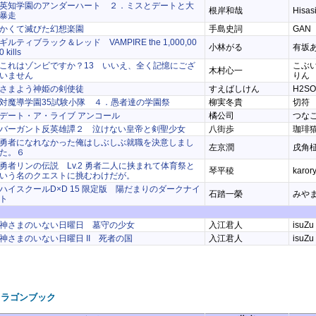
英知学園のアンダーハート ２．ミスとデートと大
根岸和哉
Hisas
暴走
かくて滅びた幻想楽園
手島史詞
GAN
ギルティブラック＆レッド VAMPIRE the 1,000,00
小林がる
有坂
0 kills
これはゾンビですか？13 いいえ、全く記憶にござ
こぶ
木村心一
いません
りん
さまよう神姫の剣使徒
すえばしけん
H2SO
対魔導学園35試験小隊 ４．愚者達の学園祭
柳実冬貴
切符
デート・ア・ライブ アンコール
橘公司
つな
バーガント反英雄譚２ 泣けない皇帝と剣聖少女
八街歩
珈琲
勇者になれなかった俺はしぶしぶ就職を決意しまし
左京潤
戌角
た。６
勇者リンの伝説 Lv.2 勇者二人に挟まれて体育祭と
琴平稜
karor
いう名のクエストに挑むわけだが。
ハイスクールD×D 15 限定版 陽だまりのダークナイ
石踏一榮
みや
ト
神さまのいない日曜日 墓守の少女
入江君人
isuZu
神さまのいない日曜日 II 死者の国
入江君人
isuZu
ドラゴンブック