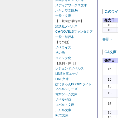
集英社オレンジ文庫
メディアワークス文庫
ハヤカワ文庫JA
このラ
一般・文庫
発売日
【一般向け単行本】
10
講談社ノベルス
10
C★NOVELSファンタジア
一般・単行本
書影 »
【その他】
ノベライズ
GA文庫
その他
コミック化
発売日
【廃刊・休刊】
レジェンドノベルス
15
LINE文庫エッジ
LINE文庫
15
ぽにきゃんBOOKSライト
15
ノベルシリーズ
15
電撃ゲーム文庫
ノベルゼロ
15
コバルト文庫
ルルル文庫
15
KCG文庫
15