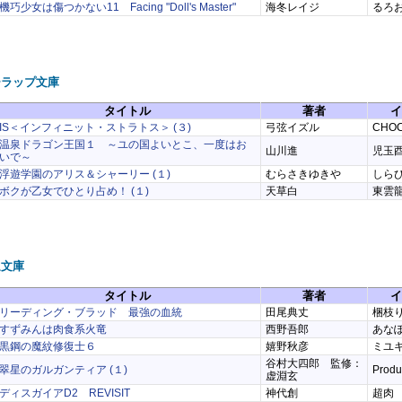
機巧少女は傷つかない11 Facing "Doll's Master"
海冬レイジ
るろ
ーラップ文庫
タイトル
著者
イ
IS＜インフィニット・ストラトス＞ (３)
弓弦イズル
CHO
温泉ドラゴン王国１ ～ユの国よいとこ、一度はお
山川進
児玉
いで～
浮遊学園のアリス＆シャーリー (１)
むらさきゆきや
しら
ボクが乙女でひとり占め！ (１)
天草白
東雲
通文庫
タイトル
著者
イ
リーディング・ブラッド 最強の血統
田尾典丈
梱枝
すずみんは肉食系火竜
西野吾郎
あな
黒鋼の魔紋修復士６
嬉野秋彦
ミユ
谷村大四郎 監修：
翠星のガルガンティア (１)
Produc
虚淵玄
ディスガイアD2 REVISIT
神代創
超肉