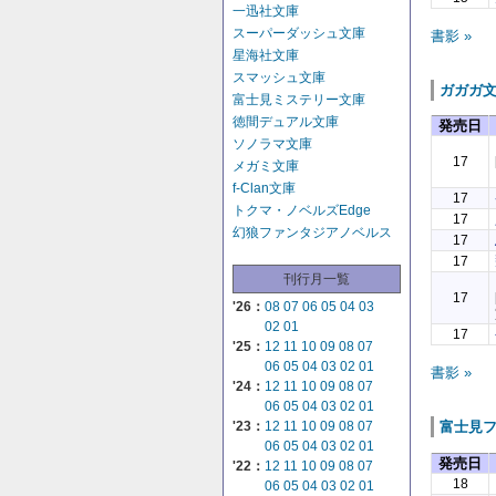
一迅社文庫
スーパーダッシュ文庫
書影 »
星海社文庫
スマッシュ文庫
ガガガ
富士見ミステリー文庫
徳間デュアル文庫
発売日
ソノラマ文庫
17
メガミ文庫
f-Clan文庫
17
トクマ・ノベルズEdge
17
幻狼ファンタジアノベルス
17
17
刊行月一覧
17
'26：
08
07
06
05
04
03
02
01
17
'25：
12
11
10
09
08
07
06
05
04
03
02
01
書影 »
'24：
12
11
10
09
08
07
06
05
04
03
02
01
'23：
12
11
10
09
08
07
富士見
06
05
04
03
02
01
発売日
'22：
12
11
10
09
08
07
18
06
05
04
03
02
01