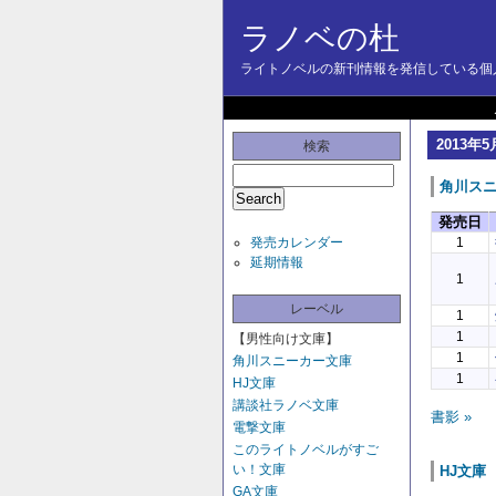
ラノベの杜
ライトノベルの新刊情報を発信している個人
2013年5
検索
角川ス
発売日
発売カレンダー
1
延期情報
1
レーベル
1
1
【男性向け文庫】
1
角川スニーカー文庫
1
HJ文庫
講談社ラノベ文庫
書影 »
電撃文庫
このライトノベルがすご
い！文庫
HJ文庫
GA文庫