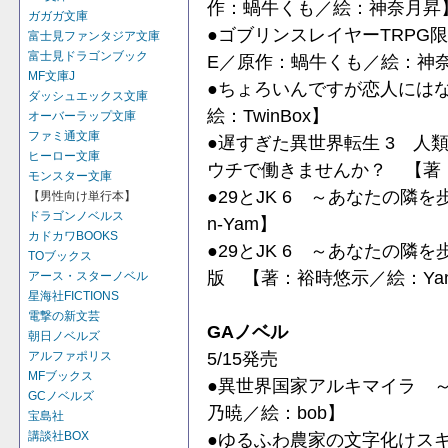
作：蝸牛くも／絵：神奈月昇
ガガガ文庫
●ゴブリンスレイヤーTRPG
富士見ファンタジア文庫
富士見ドラゴンブック
E／原作：蝸牛くも／絵：神
MF文庫J
●ちょろいんですが恋人にはな
ダッシュエックス文庫
絵：TwinBox】
オーバーラップ文庫
ファミ通文庫
●遅すぎた異世界転生 3 人
ヒーロー文庫
ウチで働きませんか？ 【著
モンスター文庫
●29とJK 6 ～あなたの隣
【男性向け単行本】
ドラゴンノベルス
n-Yam】
カドカワBOOKS
●29とJK 6 ～あなたの隣
TOブックス
版 【著：裕時悠示／絵：Yan
アース・スターノベル
星海社FICTIONS
電撃の新文芸
GAノベル
朝日ノベルズ
5/15発売
アルファポリス
MFブックス
●異世界国家アルキマイラ 
GCノベルズ
乃暁／絵：bob】
宝島社
講談社BOX
●ゆるふわ農家の文字化けス