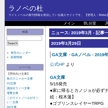
ラノベの杜
ライトノベルの新刊情報を発信している個人サイトです。 【管理人：Matsu
メイン
BL分室
J
検索
ニュース: 2019年3月 - 記事
2019年3月29日
発売カレンダー
GA文庫・GAノベル - 201
延期情報
公式HP
より
レーベル
【男性向け文庫】
GA文庫
角川スニーカー文庫
5/15発売
HJ文庫
講談社ラノベ文庫
●家に帰るとカノジョが必ず
電撃文庫
絵：桜木蓮】
このライトノベルがすご
い！文庫
●ゴブリンスレイヤーTRPG
GA文庫