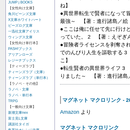
JUMP j BOOKS
ね】
【女性向け文庫】
●異世界転生で賢者になって
角川ビーンズ文庫
X文庫ホワイトハート
最強～ 【著：進行諸島／絵
ビーズログ文庫
●ここは俺に任せて先に行け
一迅社文庫アイリス
っていた。 2 【著：えぞぎん
ウィングス文庫
【女性向け単行本】
●冒険者ライセンスを剥奪さ
PASH!ブックス
でのんびり人生を謳歌する 
アリアンローズ
こ】
レジーナブックス
【ティーズラブ】
●転生賢者の異世界ライフ 3
ティーンズラブ（文庫）
りました～ 【著：進行諸島
ティーンズラブ（単行本）
【ラノベ・その他】
ラノベ・文庫
ラノベ・単行本
マグネット マクロリンク - 2
TRPG
【一般向け文庫】
Amazon
より
新潮文庫nex
富士見L文庫
講談社タイガ
マグネット マクロリンク