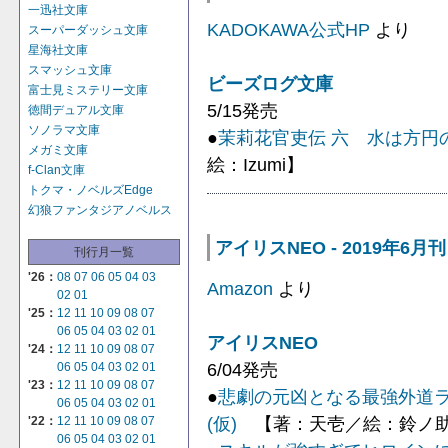
一迅社文庫
KADOKAWA公式HP
より
スーパーダッシュ文庫
星海社文庫
スマッシュ文庫
ビーズログ文庫
富士見ミステリー文庫
5/15発売
徳間デュアル文庫
ソノラマ文庫
●
茉莉花官吏伝 六 水は方円
メガミ文庫
絵：Izumi】
f-Clan文庫
トクマ・ノベルズEdge
幻狼ファンタジアノベルス
アイリスNEO - 2019年6月刊
刊行月一覧
'26：
08
07
06
05
04
03
Amazon
より
02
01
'25：
12
11
10
09
08
07
06
05
04
03
02
01
アイリスNEO
'24：
12
11
10
09
08
07
6/04発売
06
05
04
03
02
01
'23：
12
11
10
09
08
07
●
悲劇の元凶となる最強外道
06
05
04
03
02
01
(仮)
【著：天壱／絵：鈴ノ
'22：
12
11
10
09
08
07
06
05
04
03
02
01