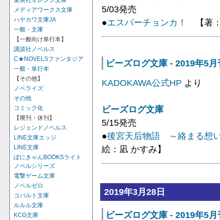
集英社オレンジ文庫
5/03発売
メディアワークス文庫
ハヤカワ文庫JA
●
エスパーチョンカ！
【著：
一般・文庫
【一般向け単行本】
講談社ノベルス
C★NOVELSファンタジア
ビーズログ文庫 - 2019年5
一般・単行本
【その他】
KADOKAWA公式HP
より
ノベライズ
その他
ビーズログ文庫
コミック化
【廃刊・休刊】
5/15発売
レジェンドノベルス
●
後宮天后物語 ～絡まる想
LINE文庫エッジ
絵：凪 かすみ】
LINE文庫
ぽにきゃんBOOKSライト
ノベルシリーズ
電撃ゲーム文庫
ノベルゼロ
2019年3月28日
コバルト文庫
ルルル文庫
ビーズログ文庫 - 2019年
KCG文庫