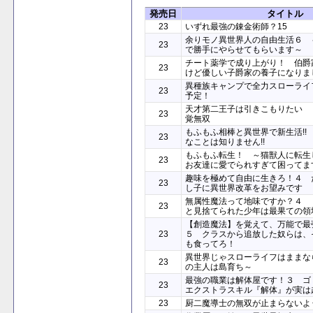
発売日
タイトル
23
いずれ最強の錬金術師？15
余りモノ異世界人の自由生活６ 
23
で勝手にやらせてもらいます～
チート薬学で成り上がり！ 伯爵
23
けど優しい子爵家の養子になりま
異種族キャンプで全力スローライ
23
予定！
天才第二王子は引きこもりたい 
23
覚無双
もふもふ相棒と異世界で新生活!!
23
なことは知りません!!
もふもふ転生！ ～猫獣人に転生
23
お友達に愛でられすぎて困ってま
趣味を極めて自由に生きろ！４ 
23
し子に異世界改革をお望みです
無属性魔法って地味ですか？４ 
23
と見捨てられた少年は最果ての領
【創造魔法】を覚えて、万能で最
23
５ クラスから追放した奴らは、
も食ってろ！
異世界じゃスローライフはままな
23
の主人は島育ち～
最強の職業は解体屋です！３ ゴ
23
エクストラスキル『解体』が実は
23
厨二魔導士の無双が止まらないよ