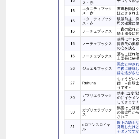
16
子づくり婚
ス・赤
エタニティブック
書道教師は
16
ス・赤
ほどきされ
エタニティブック
破談前提、
16
ス・赤
司の猛愛に
一夜の戯れ
16
ノーチェブックス
騎士団長に
伯爵は年下
16
ノーチェブックス
憶喪失の奥
の心を抉る
落ちこぼれ
16
ノーチェブックス
士団長に秘
悪女と噂され
26
ジュエルブックス
年後に離縁
嫁を逃がさ
ちょうどい
27
Ruhuna
婚 ～白騎
うです～
幼妻は2度花
ガブリエラブック
30
のにイケメ
ス
してきます
溺愛はご辞
ガブリエラブック
30
の御曹司か
ス
されて
殿下の騎士
eロマンスロイヤ
31
発現したけ
ル
ゃダメです