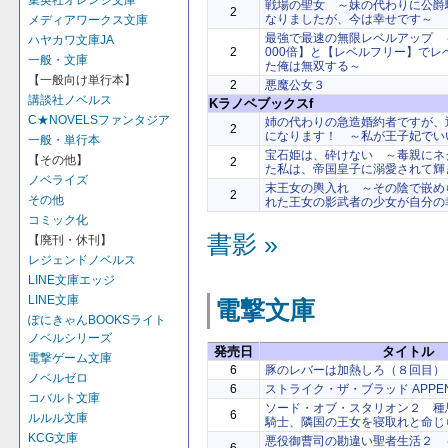
集英社オレンジ文庫
戦場の聖女 ～妹の代わりに公爵
2
なりましたが、今は幸せです～
メディアワークス文庫
最強で最速の無限レベルアップ 
ハヤカワ文庫JA
2
000倍】と【レベルフリー】でレ
一般・文庫
た俺は無双する～
【一般向け単行本】
2
悪魔公女３
講談社ノベルス
Kラノベブックスf
C★NOVELSファンタジア
姉の代わりの急造婚約者ですが、
2
になります！ ～私が王子妃でい
一般・単行本
宝石姫は、砕けない ～毒親にネ
【その他】
2
た私は、帝国皇子に溺愛されて輝
ノベライズ
末王女の輿入れ ～その陰で嵌め
2
その他
れた王女の影武者の少女が自分の
コミック化
書影 »
【廃刊・休刊】
レジェンドノベルス
LINE文庫エッジ
LINE文庫
電撃文庫
ぽにきゃんBOOKSライト
ノベルシリーズ
発売日
タイトル
電撃ゲーム文庫
6
豚のレバーは加熱しろ（８回目）
ノベルゼロ
6
ストライク・ザ・ブラッド APPEN
コバルト文庫
ソード・オブ・スタリオン２ 種
6
ルルル文庫
騎士、隣国の王女を寝取れと命じ
KCG文庫
悪役御曹司の勘違い聖者生活２ 