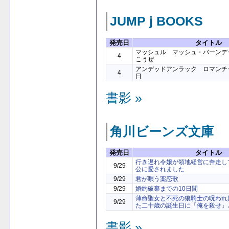
JUMP j BOOKS
発売日
タイトル
マッシュル マッシュ・バーンデ
4
こうぜ
アンデッドアンラック ロマンチ
4
日
書影 »
角川ビーンズ文庫
発売日
タイトル
行き遅れ令嬢が領地経営に奔走し
9/29
公に愛されました
9/29
君が唄う薬恋歌
9/29
婚約破棄までの10日間
薄命聖女と不死の狼騎士の呪われ
9/29
た二十歳の誕生日に「俺を殺せ」
書影 »