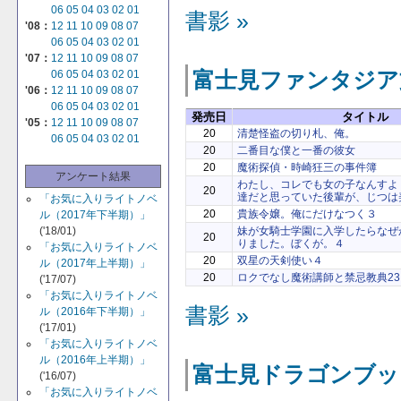
06
05
04
03
02
01
書影 »
'08：
12
11
10
09
08
07
06
05
04
03
02
01
'07：
12
11
10
09
08
07
富士見ファンタジア
06
05
04
03
02
01
'06：
12
11
10
09
08
07
06
05
04
03
02
01
発売日
タイトル
'05：
12
11
10
09
08
07
20
清楚怪盗の切り札、俺。
06
05
04
03
02
01
20
二番目な僕と一番の彼女
20
魔術探偵・時崎狂三の事件簿
アンケート結果
わたし、コレでも女の子なんすよ
20
達だと思っていた後輩が、じつは
「お気に入りライトノベ
20
貴族令嬢。俺にだけなつく３
ル（2017年下半期）」
('18/01)
妹が女騎士学園に入学したらなぜ
20
りました。ぼくが。４
「お気に入りライトノベ
20
双星の天剣使い４
ル（2017年上半期）」
20
ロクでなし魔術講師と禁忌教典23
('17/07)
「お気に入りライトノベ
書影 »
ル（2016年下半期）」
('17/01)
「お気に入りライトノベ
ル（2016年上半期）」
富士見ドラゴンブッ
('16/07)
「お気に入りライトノベ