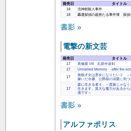
発売日
タイトル
18
涜神館殺人事件
18
轟運探偵の超然たる事件簿 探偵
書影 »
電撃の新文芸
発売日
タイトル
17
異修羅 VIII 乱群外道剣
17
Unnamed Memory -after the end-
無能才女は悪女になりたい２ ～
17
嫁いだ令嬢、公爵様の溺愛に気づ
森に生きる者４ ～貴族じゃなく
17
生きます。莫大な魔力があるから
適です～
書影 »
アルファポリス