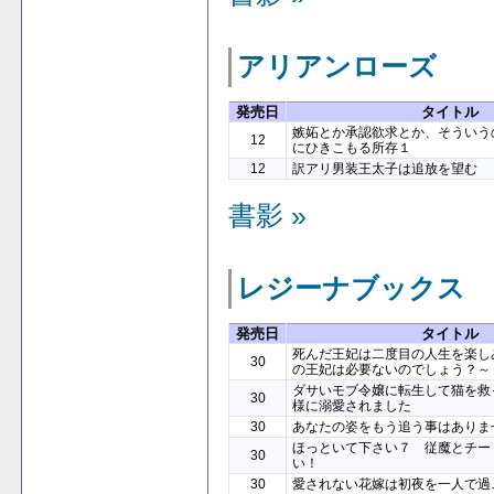
アリアンローズ
発売日
タイトル
嫉妬とか承認欲求とか、そういう
12
にひきこもる所存１
12
訳アリ男装王太子は追放を望む
書影 »
レジーナブックス
発売日
タイトル
死んだ王妃は二度目の人生を楽し
30
の王妃は必要ないのでしょう？～
ダサいモブ令嬢に転生して猫を救
30
様に溺愛されました
30
あなたの姿をもう追う事はありま
ほっといて下さい７ 従魔とチー
30
い！
30
愛されない花嫁は初夜を一人で過