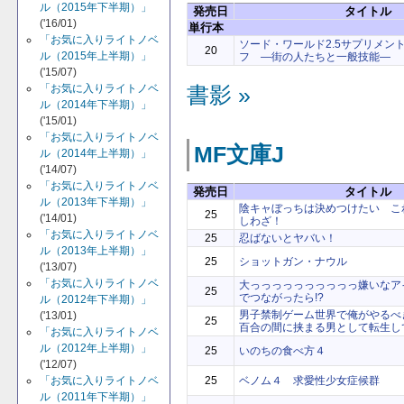
ル（2015年下半期）」
発売日
タイトル
('16/01)
単行本
「お気に入りライトノベ
ソード・ワールド2.5サプリメン
20
ル（2015年上半期）」
フ ―街の人たちと一般技能―
('15/07)
「お気に入りライトノベ
書影 »
ル（2014年下半期）」
('15/01)
「お気に入りライトノベ
MF文庫J
ル（2014年上半期）」
('14/07)
「お気に入りライトノベ
発売日
タイトル
ル（2013年下半期）」
陰キャぼっちは決めつけたい こ
25
('14/01)
しわざ！
「お気に入りライトノベ
25
忍ばないとヤバい！
ル（2013年上半期）」
25
ショットガン・ナウル
('13/07)
「お気に入りライトノベ
大っっっっっっっっっっ嫌いなア
25
でつながったら!?
ル（2012年下半期）」
男子禁制ゲーム世界で俺がやる
('13/01)
25
百合の間に挟まる男として転生し
「お気に入りライトノベ
ル（2012年上半期）」
25
いのちの食べ方４
('12/07)
25
ベノム４ 求愛性少女症候群
「お気に入りライトノベ
ル（2011年下半期）」