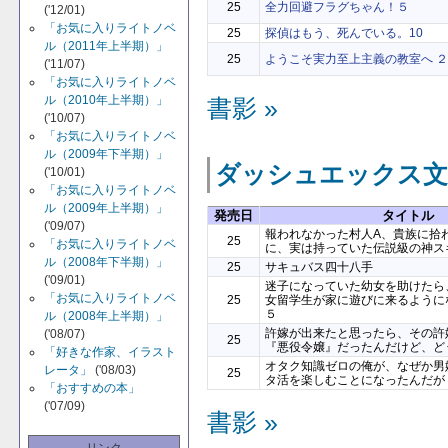
25
全力回避フラグちゃん！５
('12/01)
「お気に入りライトノベ
25
探偵はもう、死んでいる。10
ル（2011年上半期）」
25
ようこそ実力至上主義の教室へ ２
('11/07)
「お気に入りライトノベ
ル（2010年上半期）」
書影 »
('10/07)
「お気に入りライトノベ
ル（2009年下半期）」
ダッシュエックス文
('10/01)
「お気に入りライトノベ
ル（2009年上半期）」
発売日
タイトル
('09/07)
報われなかった村人A、貴族に拾
25
「お気に入りライトノベ
に、実は持っていた伝説級の神ス
ル（2008年下半期）」
25
サキュバス四十八手
('09/01)
迷子になっていた幼女を助けたら
「お気に入りライトノベ
25
女留学生が家に遊びに来るように
５
ル（2008年上半期）」
許嫁が出来たと思ったら、その許
('08/07)
25
『悪役令嬢』だったんだけど、ど
「好きな作家、イラスト
オタク知識ゼロの俺が、なぜか男
レータ」
('08/03)
25
タ活を楽しむことになったんだが
「おすすめの本」
('07/09)
書影 »