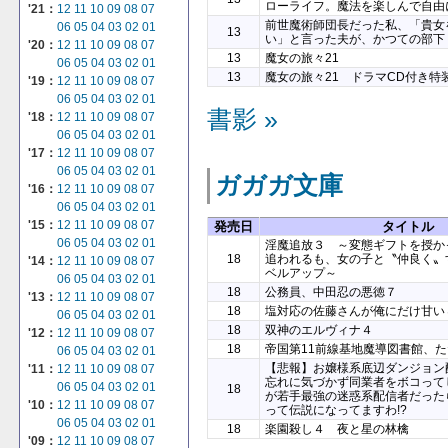
ローライフ。魔法を楽しんで自由
'21：
12
11
10
09
08
07
前世魔術師団長だった私、「貴女
06
05
04
03
02
01
13
い」と言った夫が、かつての部下
'20：
12
11
10
09
08
07
13
魔女の旅々21
06
05
04
03
02
01
13
魔女の旅々21 ドラマCD付き特
'19：
12
11
10
09
08
07
06
05
04
03
02
01
書影 »
'18：
12
11
10
09
08
07
06
05
04
03
02
01
'17：
12
11
10
09
08
07
06
05
04
03
02
01
ガガガ文庫
'16：
12
11
10
09
08
07
06
05
04
03
02
01
'15：
12
11
10
09
08
07
発売日
タイトル
06
05
04
03
02
01
淫魔追放３ ～変態ギフトを授か
18
追われるも、女の子と〝仲良く〟
'14：
12
11
10
09
08
07
ベルアップ～
06
05
04
03
02
01
18
公務員、中田忍の悪徳７
'13：
12
11
10
09
08
07
18
塩対応の佐藤さんが俺にだけ甘い
06
05
04
03
02
01
18
双神のエルヴィナ４
'12：
12
11
10
09
08
07
18
帝国第11前線基地魔導図書館、
06
05
04
03
02
01
【悲報】お嬢様系底辺ダンジョン
'11：
12
11
10
09
08
07
忘れに気づかず同業者をボコって
06
05
04
03
02
01
18
が若手最強の迷惑系配信者だった
'10：
12
11
10
09
08
07
って伝説になってますわ!?
06
05
04
03
02
01
18
楽園殺し４ 夜と星の林檎
'09：
12
11
10
09
08
07