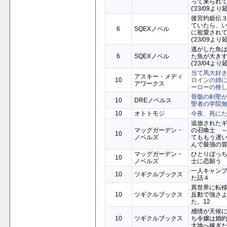
って来られ
('23/09より
後宮灼姫伝
ていたら、
6
SQEXノベル
に寵愛され
('23/09より
逃がした魚
6
SQEXノベル
た魚が大き
('23/04より
当て馬大好
アスキー・メディ
10
ロインの姉
アワークス
ーローの推
骨骸の剣聖
10
DREノベルス
聖者の学院
10
オトトモジ
今夜、死に
追放された
マッグガーデン・
の召喚士 
10
ノベルズ
てももう遅
んで最強の
マッグガーデン・
ひとりぼっ
10
ノベルズ
士に恋願う
一人キャン
10
ツギクルブックス
た話４
異世界に転
10
ツギクルブックス
反動で強さ
た。12
感情が天候
10
ツギクルブックス
ち令嬢は婚
大地へ嫁ぎ