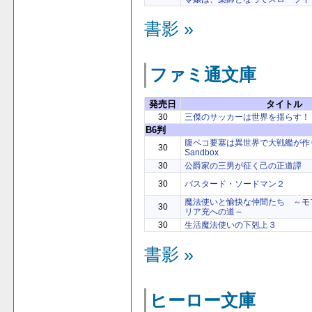
書影 »
ファミ通文庫
発売日
タイトル
30
三傑のサッカーは世界を揺らす！
B6判
腹ペコ要塞は異世界で大戦艦が作りた
30
Sandbox
30
公爵家の三男が征く己の正道譚
30
バスタード・ソードマン２
魔法使いと愉快な仲間たち ～モ
30
リア充への道～
30
生活魔法使いの下剋上３
書影 »
ヒーロー文庫