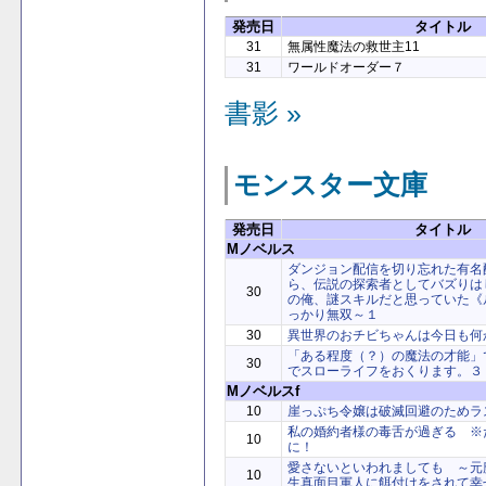
発売日
タイトル
31
無属性魔法の救世主11
31
ワールドオーダー７
書影 »
モンスター文庫
発売日
タイトル
Mノベルス
ダンジョン配信を切り忘れた有名
ら、伝説の探索者としてバズりは
30
の俺、謎スキルだと思っていた《
っかり無双～１
30
異世界のおチビちゃんは今日も何
「ある程度（？）の魔法の才能」
30
でスローライフをおくります。３
Mノベルスf
10
崖っぷち令嬢は破滅回避のためラ
私の婚約者様の毒舌が過ぎる ※
10
に！
愛さないといわれましても ～元
10
生真面目軍人に餌付けをされて幸