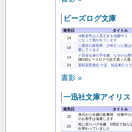
ビーズログ文庫
発売日
タイトル
冷酷皇帝は人質王女を溺愛中３ 
14
になって抱かれています
二度目の異世界、少年だった彼は
14
愛してくる２
ド田舎出身の芋令嬢、なぜか公爵
14
[第5回ビーズログ小説大賞＜入選＞
14
茉莉花官吏伝 十五 珀玉来たり
書影 »
一迅社文庫アイリス
発売日
タイトル
身代わり令嬢の影事情 任務中の
20
のお相手は遠慮します
死に戻りバグ令嬢 5周目で知ら
20
れ替わっていました