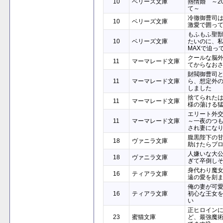
10
ベリーズ文庫
熱情婚 ～2
て～
冷徹御曹司
10
ベリーズ文庫
激愛で囲っ
もふもふ聖
10
ベリーズ文庫
たいのに、
MAXで迫っ
クールな脳
11
マーマレード文庫
てからなお
財閥御曹司
11
マーマレード文庫
ら、想定外
しました
捨てられた
11
マーマレード文庫
様の蕩ける
エリート外
11
マーマレード文庫
～一夜のつ
され妻にな
腹黒陛下の
18
ヴァニラ文庫
助けたらプロ
人嫌いな大
18
ヴァニラ文庫
ぎて卒倒し
身代わり魔
16
ティアラ文庫
遠の愛を刻
俺の妻が可
16
ティアラ文庫
初心な王女
い
正ヒロイン
23
蜜猫文庫
ど、最強魔