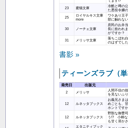
てます!?
冷酷と噂の
23
蜜猫文庫
た悪役令嬢
ロイヤルキス文庫
ワケあり王
25
more
部に触れな
庶民のお弁
30
ノーチェ文庫
長に拾われ
がですか？
落ちこぼれ
31
メリッサ文庫
のはずでし
書影 »
ティーンズラブ（単
発売日
出版元
人間不信の
2
メリッサ
を見ないふ
お義兄さま
12
ルネッタブックス
めごとも、
ホントですか
野獣な御曹
12
ルネッタブックス
う!? 小柄
も甘く溶か
エタニティブック