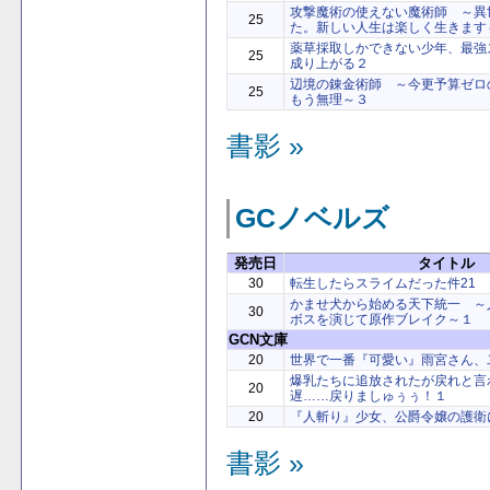
攻撃魔術の使えない魔術師 ～異
25
た。新しい人生は楽しく生きます～
薬草採取しかできない少年、最強
25
成り上がる２
辺境の錬金術師 ～今更予算ゼロ
25
もう無理～３
書影 »
GCノベルズ
発売日
タイトル
30
転生したらスライムだった件21
かませ犬から始める天下統一 ～
30
ボスを演じて原作ブレイク～１
GCN文庫
20
世界で一番『可愛い』雨宮さん、
爆乳たちに追放されたが戻れと言
20
遅……戻りましゅぅぅ！１
20
『人斬り』少女、公爵令嬢の護衛
書影 »