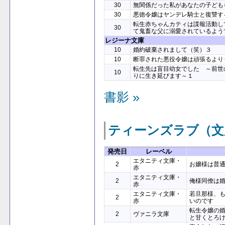
30
無関係だった私があなたの子ども
30
悪徳令嬢はヤンデレ騎士と復讐す
転生赤ちゃんカティは諜報活動し
30
て鬼畜な父に溺愛されているよう
レジーナ文庫
10
婚約破棄されまして（笑）３
10
断罪された悪役令嬢は頑張るより
転生先は盲目幼女でした ～前世
10
りに生き延びます～１
書影 »
ティーンズラブ（文
発売日
レーベル
エタニティ文庫・
2
お嬢様は普
赤
エタニティ文庫・
2
俺様同僚は
赤
エタニティ文庫・
若旦那様、
2
赤
いのです
転生令嬢の
2
ヴァニラ文庫
と甘くとろ