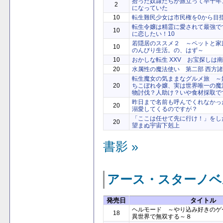
拾った奴隷たちが旅立って早十年
2
になっていた
10
転生難民少女は市民権を0から目
転生令嬢は精霊に愛されて最強で
10
に恋したい！10
若隠居のススメ２ ～ペットと家
10
のんびり生活。の、はず～
10
おかしな転生 XXV お宝探しは
20
水属性の魔法使い 第二部 西方諸国
転生魔女の気ままなグルメ旅 ～
20
ちこぼれ令嬢、実は世界唯一の魔
物討伐？人助け？いや食材採取で
昨日まで名前も呼んでくれなかっ
20
溺愛してくるのですが？
「ここは任せて先に行け！」をし
20
望まぬ宇宙下剋上
書影 »
アース・スターノベ
発売日
タイトル
ヘルモード ～やり込み好きのゲ
18
異世界で無双する～８