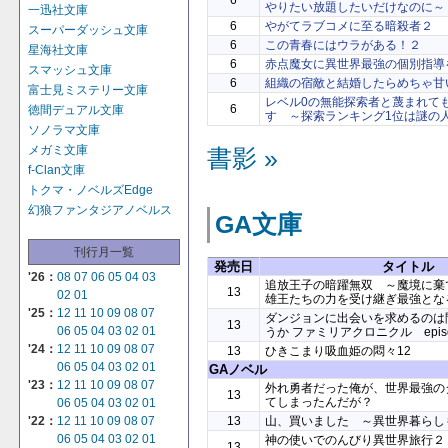
6
やりたい放題したいだけなのに～
一迅社文庫
6
やがてラブコメに至る暗殺者２
スーパーダッシュ文庫
6
この青春にはウラがある！２
星海社文庫
6
赤点魔女に異世界最強の個別指導
スマッシュ文庫
6
組織の宿敵と結婚したらめちゃ甘
富士見ミステリー文庫
レベル0の無能探索者と蔑まれて
6
徳間デュアル文庫
す ～探索ランキング1位は謎の
ソノラマ文庫
メガミ文庫
書影 »
f-Clan文庫
トクマ・ノベルズEdge
幻狼ファンタジアノベルス
GA文庫
刊行月一覧
発売日
タイトル
'26：
08
07
06
05
04
03
追放王子の暗躍無双 ～魔境に棄
13
02
01
雄王たちの力を受け継ぎ最強とな
'25：
12
11
10
09
08
07
ダンジョンに出会いを求めるのは
13
06
05
04
03
02
01
うか ファミリアクロニクル epis
'24：
12
11
10
09
08
07
13
ひきこまり吸血姫の悶々12
06
05
04
03
02
01
GAノベル
'23：
12
11
10
09
08
07
外れ勇者だった俺が、世界最強の
13
てしまったんだが？
06
05
04
03
02
01
13
山、買いました ～異世界暮らし
'22：
12
11
10
09
08
07
06
05
04
03
02
01
神の使いでのんびり異世界旅行２
13