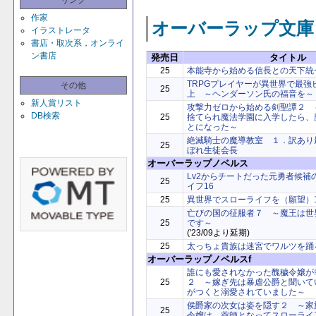
リンク
作家
オーバーラップ文庫
イラストレータ
書店・取次系，オンライ
ン書店
発売日
タイトル
25
本能寺から始める信長との天下統
TRPGプレイヤーが異世界で最強
その他
25
上 ～ヘンダーソン氏の福音を～
新人賞リスト
攻撃力ゼロから始める剣聖譚２ 
DB検索
25
捨てられ魔法学園に入学したら、
とになった～
絶滅騎士の魔導教室 １．訳あり
25
ぼれ生徒会長
オーバーラップノベルス
Lv2からチートだった元勇者候補
25
イフ16
25
異世界でスローライフを（願望）1
亡びの国の征服者７ ～魔王は世
25
です～
('23/09より延期)
25
太っちょ貴族は迷宮でワルツを踊
オーバーラップノベルスf
誰にも愛されなかった醜穢令嬢が
25
２ ～嫁ぎ先は暴虐公爵と聞いて
がつくと溺愛されていました～
侯爵家の次女は姿を隠す２ ～家
25
令嬢は、薬師となってスローライ