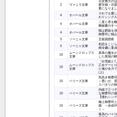
完全無欠の
2
ヴァニラ文庫
蜜甘婚～旦
妻になりま
それでも愛
4
オパール文庫
わりシング
二度と君を
4
オパール文庫
腕秘書のす
猫は窮鼠を
4
オパール文庫
御曹司に独
5
ソーニャ文庫
五龍国戀夜
初恋をこじ
5
ソーニャ文庫
精令嬢に童
ムーンドロップス
真珠の魔女
10
文庫
した異国の騎
「白雪姫と7
ムーンドロップス
乙女ゲーヒ
10
文庫
た俺が全力
(上)
気高き御曹
10
ベリーズ文庫
～悪いが、
スパダリの
内緒で三つ
10
ベリーズ文庫
な御曹司の
【憧れシン
極上御曹司
10
ベリーズ文庫
婚 ～余命0
く～
孤高のパイ