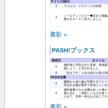
アイリスNEO
3
マリエル・クララックの約束
ノベルアンソロジー◆訳あり婚編
3
愛されモードに突入しました
書影 »
PASH!ブックス
発売日
タイトル
婚約者に浮気された直後、過保護
6
婚しよう」と言われました。
6
「好きです」と伝え続けた私の36
PASH!文庫
隣国から来た嫁が可愛すぎてどう
6
呼ばれる俺が相手で本当にいいのか
婚約破棄された令嬢を拾った俺が
6
教え込む ～美味しいものを食べ
させて、世界一幸せな少女にプロ
書影 »