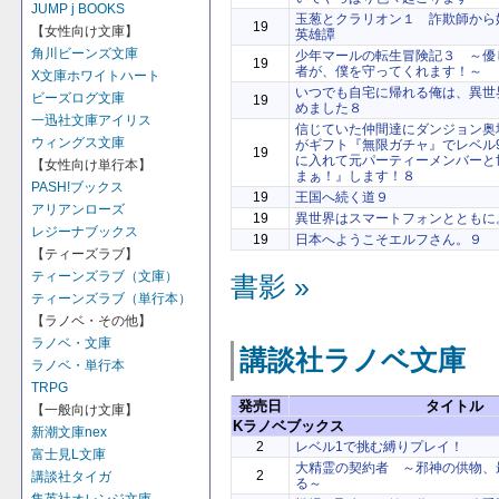
JUMP j BOOKS
玉葱とクラリオン１ 詐欺師から
19
【女性向け文庫】
英雄譚
角川ビーンズ文庫
少年マールの転生冒険記３ ～優
19
者が、僕を守ってくれます！～
X文庫ホワイトハート
いつでも自宅に帰れる俺は、異世
ビーズログ文庫
19
めました８
一迅社文庫アイリス
信じていた仲間達にダンジョン奥
ウィングス文庫
がギフト『無限ガチャ』でレベル9
19
に入れて元パーティーメンバーと
【女性向け単行本】
まぁ！』します！８
PASH!ブックス
19
王国へ続く道９
アリアンローズ
19
異世界はスマートフォンとともに
レジーナブックス
19
日本へようこそエルフさん。９
【ティーズラブ】
ティーンズラブ（文庫）
書影 »
ティーンズラブ（単行本）
【ラノベ・その他】
ラノベ・文庫
講談社ラノベ文庫
ラノベ・単行本
TRPG
発売日
タイトル
【一般向け文庫】
Kラノベブックス
新潮文庫nex
2
レベル1で挑む縛りプレイ！
富士見L文庫
大精霊の契約者 ～邪神の供物、
2
講談社タイガ
る～