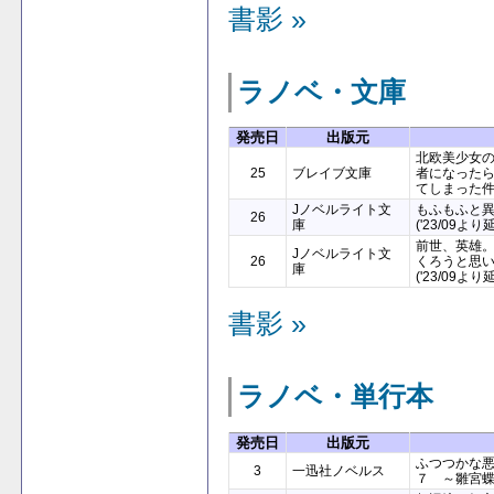
書影 »
ラノベ・文庫
発売日
出版元
北欧美少女
25
ブレイブ文庫
者になった
てしまった
Jノベルライト文
もふもふと
26
庫
('23/09より
前世、英雄。
Jノベルライト文
26
くろうと思
庫
('23/09より
書影 »
ラノベ・単行本
発売日
出版元
ふつつかな
3
一迅社ノベルス
７ ～雛宮