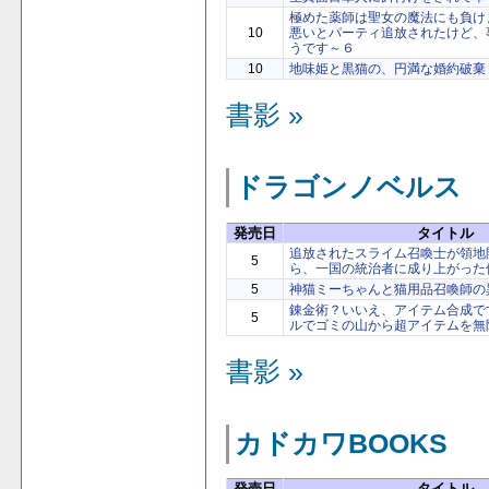
極めた薬師は聖女の魔法にも負け
10
悪いとパーティ追放されたけど、
うです～６
10
地味姫と黒猫の、円満な婚約破棄
書影 »
ドラゴンノベルス
発売日
タイトル
追放されたスライム召喚士が領地
5
ら、一国の統治者に成り上がった
5
神猫ミーちゃんと猫用品召喚師の
錬金術？いいえ、アイテム合成で
5
ルでゴミの山から超アイテムを無
書影 »
カドカワBOOKS
発売日
タイトル