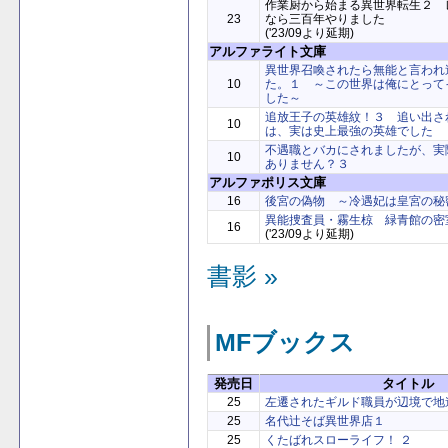
作業厨から始まる異世界転生２ 
23
なら三百年やりました
('23/09より延期)
アルファライト文庫
異世界召喚されたら無能と言われ
10
た。１ ～この世界は俺にとって
した～
追放王子の英雄紋！３ 追い出さ
10
は、実は史上最強の英雄でした
不遇職とバカにされましたが、実
10
ありません？３
アルファポリス文庫
16
後宮の偽物 ～冷遇妃は皇宮の秘
異能捜査員・霧生椋 緑青館の密
16
('23/09より延期)
書影 »
MFブックス
発売日
タイトル
25
左遷されたギルド職員が辺境で地
25
名代辻そば異世界店１
25
くたばれスローライフ！ ２