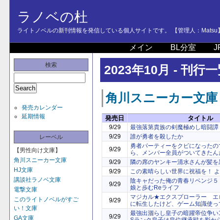
ラノベの杜
ライトノベルの新刊情報を発信している個人サイトです。 【管理人：Matsu
メイン
BL分室
J
検索
2023年10月 - 刊行
角川スニーカー文庫
発売カレンダー
延期情報
発売日
タイトル
9/29
最強落第貴族の剣魔極めし暗闘譚
9/29
誰が勇者を殺したか
レーベル
勇者パーティーをクビになったの
9/29
【男性向け文庫】
ら、メンバー全員がついてきたん
角川スニーカー文庫
9/29
隣の席のヤンキー清水さんが髪を
HJ文庫
9/29
この素晴らしい世界に祝福を！ 
講談社ラノベ文庫
陰キャだった俺の青春リベンジ５
9/29
娘と歩むReライフ
電撃文庫
マジカル★エクスプローラー エ
このライトノベルがすご
9/29
に転生したけど、ゲーム知識使っ
い！文庫
最強出涸らし皇子の暗躍帝位争い
9/29
GA文庫