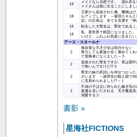
メイドなら当然です。 濡れ衣を
18
イドさんは旅に出ることにしまし
王家から追放された俺、魔物はび
18
ルアップします ～最弱スキルと
定』の正体は、全てを見通す『神
18
転生した大聖女は、聖女であるこ
私、異世界で精霊になりました。
18
いけど、ふわふわ気楽に生きたい
アース・スタールナ
無自覚な天才少女は気付かない 
2
努力しても家族が全く褒めてくれ
て冒険者になりました～５
追放された聖女ですが、実は国中
2
て怖いんですけど!?３
聖女の妹の尻拭いを仰せつかった
2
ざいます ～謝罪先の獣人国で何
に見初められました!?～１
不貞の子は父に売られた嫁ぎ先の
2
真価を見いだされる 天才魔道具
溺愛する２
書影 »
星海社FICTIONS