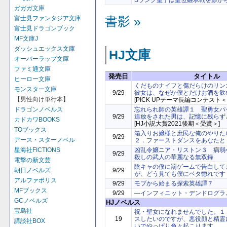
Sランク皇子は皇位継承戦を影か
ガガガ文庫
富士見ファンタジア文庫
書影 »
富士見ドラゴンブック
MF文庫J
ダッシュエックス文庫
HJ文庫
オーバーラップ文庫
ファミ通文庫
発売日
タイトル
ヒーロー文庫
くだものナイフと傷だらけのリン
モンスター文庫
9/29
彼女は、なぜか僕とだけお酒を飲
【男性向け単行本】
[PICK UPテーマ長編コンテスト
忘れられ師の英雄譚１ 聖勇女パ
ドラゴンノベルス
9/29
追放をされた男は、記憶に残らず
カドカワBOOKS
[HJ小説大賞2021後期＜受賞＞]
TOブックス
箱入りお嬢様と庶民な俺のやりたい
9/29
アース・スターノベル
２．ファーストダンスをあなたと
凶乱令嬢ニア・リストン３ 病弱
星海社FICTIONS
9/29
殺しの武人の華麗なる無双録
電撃の新文芸
陰キャの僕に罰ゲームで告白して
9/29
朝日ノベルズ
が、どう見ても僕にベタ惚れです
アルファポリス
9/29
モブから始まる探索英雄譚７
MFブックス
9/29
―インフィニット・デンドログラ
GCノベルズ
HJノベルス
宝島社
祝・聖女になれませんでした。１
19
スしたいのですが、悪役顔と精霊
講談社BOX
いでやっぱり色々起こります