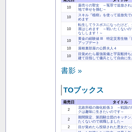
薬売りの聖女 ～冤罪で追放され
10
地で幸せを掴む～
スキル『植樹』を使って追放先で
10
めます
転生してラスボスになったけど、
10
屋はじめます ～戦いたくないの
なしします！～
黄金の経験値 III 特定災害生物
10
アップデート
10
屋根裏部屋の公爵夫人４
目覚めたら最強装備と宇宙船持ち
10
建て目指して傭兵として自由に生
書影 »
TOブックス
発売日
タイトル
北政所様の御化粧係３ ～戦国の
2
クは趣味に生きたいのです～
期間限定、第四騎士団のキッチン
2
たくないので就職しました～
2
目が覚めたら投獄された悪女だっ