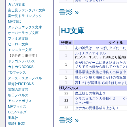
1
勇者一行ぶらり旅２
ガガガ文庫
富士見ファンタジア文庫
書影 »
富士見ドラゴンブック
MF文庫J
ダッシュエックス文庫
HJ文庫
オーバーラップ文庫
ファミ通文庫
発売日
タイトル
ヒーロー文庫
1
あの神父は、やっぱりクズだった
モンスター文庫
ルミナス☆アイドル
1
【男性向け単行本】
('15/04→'15/05→'15/06より延期)
ドラゴンノベルス
命がけのゲームに巻き込まれたの
1
ノリで片っ端から殺してやること
カドカワBOOKS
1
世界最強は家族と仲良く出稼ぎ中
TOブックス
1
戦うパン屋と機械じかけの看板娘
アース・スターノベル
1
高1ですが異世界で城主はじめま
星海社FICTIONS
HJノベルス
電撃の新文芸
22
魔王殺しの竜騎士２
朝日ノベルズ
クラスまるごと人外転生２ ―ク
22
アルファポリス
なった俺―
MFブックス
22
タナカの異世界成り上がり１
GCノベルズ
宝島社
書影 »
講談社BOX