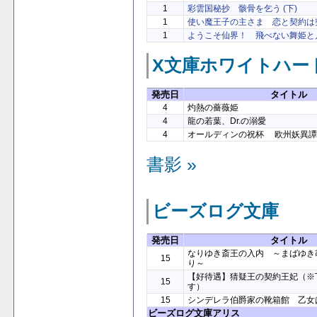
1
彩雲国秘抄 骸骨を乞う (下)
1
使い魔王子の主さま 恋と契約は
1
ようこそ仙界！ 飛べない舞姫と
X文庫ホワイトハー
発売日
タイトル
4
灼熱の薔薇姫
4
龍の若葉、Dr.の溺愛
4
オールディンの祝杯 欧州妖異譚
書影 »
ビーズログ文庫
発売日
タイトル
なりゆき斎王の入内 ～まばゆき
15
り～
【好待遇】猜疑王の契約王妃（※
15
す）
15
シンデレラ伯爵家の靴箱館 乙女
ビーズログ文庫アリス