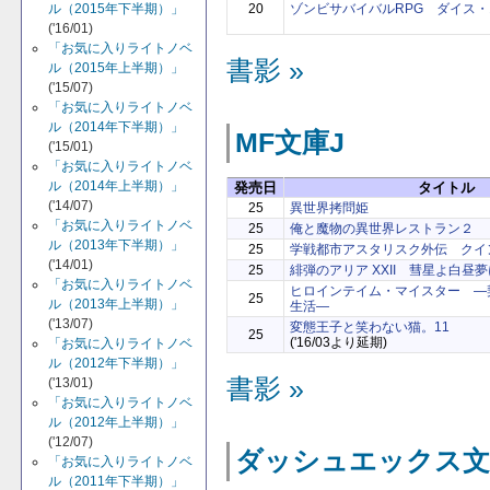
20
ゾンビサバイバルRPG ダイス
ル（2015年下半期）」
('16/01)
「お気に入りライトノベ
書影 »
ル（2015年上半期）」
('15/07)
「お気に入りライトノベ
ル（2014年下半期）」
MF文庫J
('15/01)
「お気に入りライトノベ
ル（2014年上半期）」
発売日
タイトル
('14/07)
25
異世界拷問姫
「お気に入りライトノベ
25
俺と魔物の異世界レストラン２
ル（2013年下半期）」
25
学戦都市アスタリスク外伝 クイ
('14/01)
25
緋弾のアリア XXII 彗星よ白昼
「お気に入りライトノベ
ヒロインテイム・マイスター ―
25
ル（2013年上半期）」
生活―
('13/07)
変態王子と笑わない猫。11
25
('16/03より延期)
「お気に入りライトノベ
ル（2012年下半期）」
書影 »
('13/01)
「お気に入りライトノベ
ル（2012年上半期）」
('12/07)
ダッシュエックス文
「お気に入りライトノベ
ル（2011年下半期）」