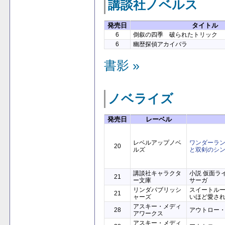
講談社ノベルス
発売日
タイトル
6
倒叙の四季 破られたトリック
6
幽歴探偵アカイバラ
書影 »
ノベライズ
発売日
レーベル
レベルアップノベ
ワンダーラ
20
ルズ
と双剣のシ
講談社キャラクタ
小説 仮面ラ
21
ー文庫
サーガ
リンダパブリッシ
スイートル
21
ャーズ
いほど愛さ
アスキー・メディ
28
アウトロー・
アワークス
アスキー・メディ