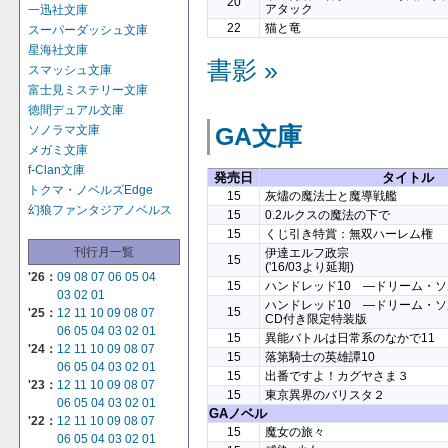
20
アタック
一迅社文庫
22
猫と竜
スーパーダッシュ文庫
星海社文庫
書影 »
スマッシュ文庫
富士見ミステリー文庫
徳間デュアル文庫
GA文庫
ソノラマ文庫
メガミ文庫
f-Clan文庫
発売日
タイトル
トクマ・ノベルズEdge
15
灰燼の魔法士と魔導戦艦
幻狼ファンタジアノベルス
15
0.2ルクスの魔法の下で
15
くじ引き特賞：無双ハーレム権
刊行月一覧
伊達エルフ政宗
15
('16/03より延期)
'26：
09
08
07
06
05
04
15
ハンドレッド10 ―ドリーム・
03
02
01
ハンドレッド10 ―ドリーム・ソ
15
'25：
12
11
10
09
08
07
CD付き限定特装版
06
05
04
03
02
01
15
異能バトルは日常系のなかで11
'24：
12
11
10
09
08
07
15
落第騎士の英雄譚10
06
05
04
03
02
01
15
出番ですよ！カグヤさま３
'23：
12
11
10
09
08
07
15
東京異界のバリスタ２
06
05
04
03
02
01
GAノベル
'22：
12
11
10
09
08
07
15
魔女の旅々
06
05
04
03
02
01