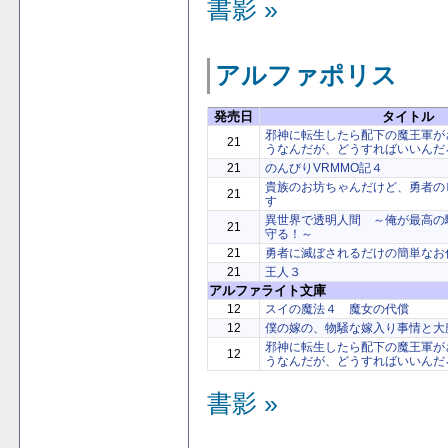
書影 »
アルファポリス
発売日
タイトル
邪神に転生したら配下の魔王軍が
21
うなんだが、どうすればいいんだ
21
のんびりVRMMO記４
貴族のお坊ちゃんだけど、勇者の
21
す
異世界で透明人間 ～俺が最高の
21
守る！～
21
勇者に滅ぼされるだけの簡単なお
21
王人３
アルファライト文庫
12
スイの魔法４ 魔女の代償
12
僕の嫁の、物騒な嫁入り事情と大
邪神に転生したら配下の魔王軍が
12
うなんだが、どうすればいいんだ
書影 »