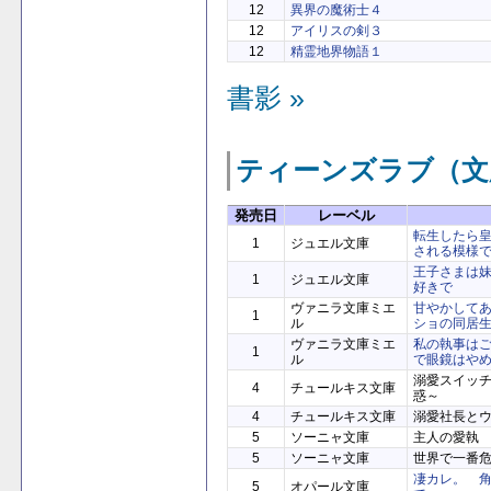
12
異界の魔術士４
12
アイリスの剣３
12
精霊地界物語１
書影 »
ティーンズラブ（文
発売日
レーベル
転生したら
1
ジュエル文庫
される模様
王子さまは
1
ジュエル文庫
好きで
ヴァニラ文庫ミエ
甘やかして
1
ル
ショの同居生
ヴァニラ文庫ミエ
私の執事は
1
ル
で眼鏡はや
溺愛スイッ
4
チュールキス文庫
惑～
4
チュールキス文庫
溺愛社長と
5
ソーニャ文庫
主人の愛執
5
ソーニャ文庫
世界で一番
凄カレ。 
5
オパール文庫