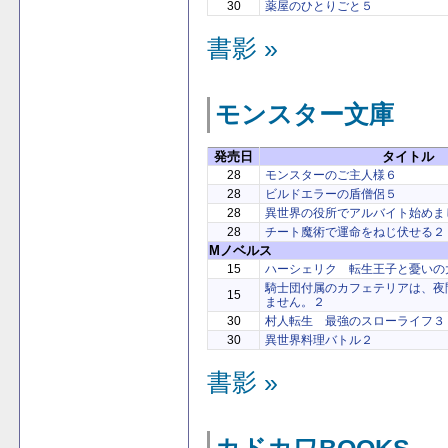
30
薬屋のひとりごと５
書影 »
モンスター文庫
発売日
タイトル
28
モンスターのご主人様６
28
ビルドエラーの盾僧侶５
28
異世界の役所でアルバイト始めま
28
チート魔術で運命をねじ伏せる２
Mノベルス
15
ハーシェリク 転生王子と憂いの
騎士団付属のカフェテリアは、夜
15
ません。２
30
村人転生 最強のスローライフ３
30
異世界料理バトル２
書影 »