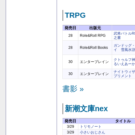
TRPG
発売日
出版元
武将バトルR
28
Role&Roll RPG
之書
ガンドッグ・
28
Role&Roll Books
イ 雪風水滸
クトゥルフ神
30
エンターブレイン
るいえあー
ナイトウィザード 
30
エンターブレイン
プリメント
書影 »
新潮文庫nex
発売日
タイトル
3/29
トリモノート
3/29
小さいおじさん