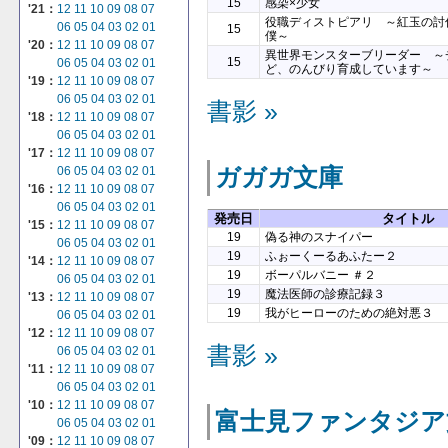
15
感染×少女
'21：
12
11
10
09
08
07
役職ディストピアリ ～紅玉の討
06
05
04
03
02
01
15
僕～
'20：
12
11
10
09
08
07
異世界モンスターブリーダー ～
15
06
05
04
03
02
01
ど、のんびり育成しています～
'19：
12
11
10
09
08
07
06
05
04
03
02
01
書影 »
'18：
12
11
10
09
08
07
06
05
04
03
02
01
'17：
12
11
10
09
08
07
ガガガ文庫
06
05
04
03
02
01
'16：
12
11
10
09
08
07
06
05
04
03
02
01
発売日
タイトル
'15：
12
11
10
09
08
07
19
偽る神のスナイパー
06
05
04
03
02
01
19
ふぉーくーるあふたー２
'14：
12
11
10
09
08
07
19
ボーパルバニー ＃２
06
05
04
03
02
01
19
魔法医師の診療記録３
'13：
12
11
10
09
08
07
19
我がヒーローのための絶対悪３
06
05
04
03
02
01
'12：
12
11
10
09
08
07
書影 »
06
05
04
03
02
01
'11：
12
11
10
09
08
07
06
05
04
03
02
01
'10：
12
11
10
09
08
07
富士見ファンタジア
06
05
04
03
02
01
'09：
12
11
10
09
08
07