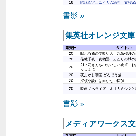
18
臨床真実士ユイカの論理 文渡家
書影 »
集英社オレンジ文庫
発売日
タイトル
20
眠れる森の夢喰い人 九条桜舟の催
20
倫敦千夜一夜物語 ふたりの城の
卯ノ花さんちのおいしい食卓 お
20
っしょに
20
夜ふかし喫茶 どろぼう猫
20
探偵小説には向かない探偵
20
映画ノベライズ オオカミ少女と
書影 »
メディアワークス文