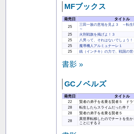
MFブックス
発売日
タイトル
三田一族の意地を見よ３ ～転生
25
～
25
火刑戦旗を掲げよ！３
25
八男って、それはないでしょう！
25
魔導機人アルミュナーレ１
25
銭（インチキ）の力で、戦国の世
書影 »
GCノベルズ
発売日
タイトル
22
賢者の弟子を名乗る賢者５ ドラ
28
転生したらスライムだった件７
28
賢者の弟子を名乗る賢者５
異世界転移したのでチートを生か
28
ことにする２