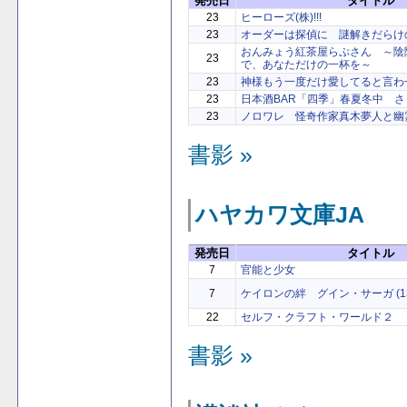
発売日
タイトル
23
ヒーローズ(株)!!!
23
オーダーは探偵に 謎解きだらけ
おんみょう紅茶屋らぷさん ～陰
23
で、あなただけの一杯を～
23
神様もう一度だけ愛してると言わ
23
日本酒BAR「四季」春夏冬中 
23
ノロワレ 怪奇作家真木夢人と幽霊
書影 »
ハヤカワ文庫JA
発売日
タイトル
7
官能と少女
7
ケイロンの絆 グイン・サーガ (13
22
セルフ・クラフト・ワールド２
書影 »