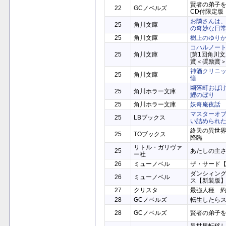
賢者の弟子
22
GCノベルズ
CD付限定版
お隣さんは
25
角川文庫
の奇妙な日
25
角川文庫
樹上のゆり
コハルノー
25
角川文庫
[第1回角川
賞＜奨励賞
神酒クリニ
25
角川文庫
憶
幽落町おば
25
角川ホラー文庫
鯉のぼり
25
角川ホラー文庫
妖奇庵夜話
マスターオブ
25
LBブックス
い詰められ
終天の異世
25
TOブックス
降臨
リトル・ガリヴァ
25
あたしの主
ー社
26
ミューノベル
ザ・サード
ダンシィン
26
ミューノベル
ス【新装版】
27
クリスタ
最強人種 
28
GCノベルズ
転生したら
28
GCノベルズ
賢者の弟子