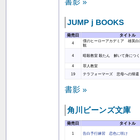
書影 »
JUMP j BOOKS
発売日
タイトル
僕のヒーローアカデミア 雄英白書 
4
観
4
暗殺教室 殺たん 解いて身につ
4
罪人教室
19
テラフォーマーズ 悲母への帰還
書影 »
角川ビーンズ文庫
発売日
タイトル
1
告白予行練習 恋色に咲け