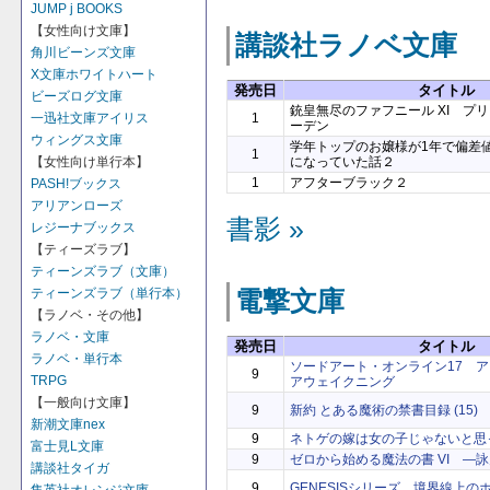
JUMP j BOOKS
【女性向け文庫】
講談社ラノベ文庫
角川ビーンズ文庫
X文庫ホワイトハート
発売日
タイトル
ビーズログ文庫
銃皇無尽のファフニール XI プ
1
一迅社文庫アイリス
ーデン
ウィングス文庫
学年トップのお嬢様が1年で偏差値
1
になっていた話２
【女性向け単行本】
1
アフターブラック２
PASH!ブックス
アリアンローズ
書影 »
レジーナブックス
【ティーズラブ】
ティーンズラブ（文庫）
ティーンズラブ（単行本）
電撃文庫
【ラノベ・その他】
ラノベ・文庫
発売日
タイトル
ラノベ・単行本
ソードアート・オンライン17 
9
TRPG
アウェイクニング
【一般向け文庫】
9
新約 とある魔術の禁書目録 (15)
新潮文庫nex
9
ネトゲの嫁は女の子じゃないと思った
富士見L文庫
9
ゼロから始める魔法の書 VI ―
講談社タイガ
9
GENESISシリーズ 境界線上のホ