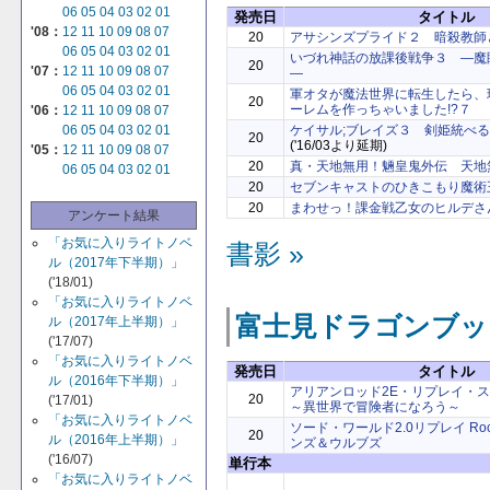
06
05
04
03
02
01
発売日
タイトル
'08：
12
11
10
09
08
07
20
アサシンズプライド２ 暗殺教師
06
05
04
03
02
01
いづれ神話の放課後戦争３ ―魔
20
'07：
12
11
10
09
08
07
―
06
05
04
03
02
01
軍オタが魔法世界に転生したら、
20
ーレムを作っちゃいました!?７
'06：
12
11
10
09
08
07
ケイサル;ブレイズ３ 剣姫統べ
06
05
04
03
02
01
20
('16/03より延期)
'05：
12
11
10
09
08
07
20
真・天地無用！魎皇鬼外伝 天地無用
06
05
04
03
02
01
20
セブンキャストのひきこもり魔術
20
まわせっ！課金戦乙女のヒルデさ
アンケート結果
「お気に入りライトノベ
書影 »
ル（2017年下半期）」
('18/01)
「お気に入りライトノベ
富士見ドラゴンブッ
ル（2017年上半期）」
('17/07)
「お気に入りライトノベ
発売日
タイトル
ル（2016年下半期）」
アリアンロッド2E・リプレイ・
20
('17/01)
～異世界で冒険者になろう～
「お気に入りライトノベ
ソード・ワールド2.0リプレイ Rock '
20
ル（2016年上半期）」
ンズ＆ウルブズ
('16/07)
単行本
「お気に入りライトノベ