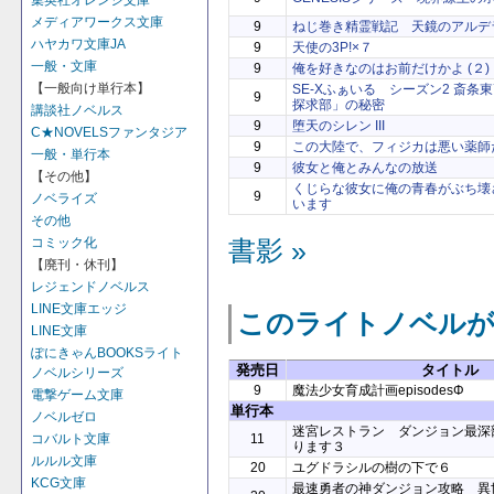
集英社オレンジ文庫
メディアワークス文庫
9
ねじ巻き精霊戦記 天鏡のアルデラ
ハヤカワ文庫JA
9
天使の3P!×７
一般・文庫
9
俺を好きなのはお前だけかよ (２)
【一般向け単行本】
SE-Xふぁいる シーズン2 斎条
9
探求部」の秘密
講談社ノベルス
9
堕天のシレン III
C★NOVELSファンタジア
9
この大陸で、フィジカは悪い薬師
一般・単行本
9
彼女と俺とみんなの放送
【その他】
くじらな彼女に俺の青春がぶち壊
9
ノベライズ
います
その他
コミック化
書影 »
【廃刊・休刊】
レジェンドノベルス
LINE文庫エッジ
このライトノベルが
LINE文庫
ぽにきゃんBOOKSライト
発売日
タイトル
ノベルシリーズ
9
魔法少女育成計画episodesΦ
電撃ゲーム文庫
単行本
ノベルゼロ
迷宮レストラン ダンジョン最深
11
コバルト文庫
ります３
ルルル文庫
20
ユグドラシルの樹の下で６
KCG文庫
最速勇者の神ダンジョン攻略 異