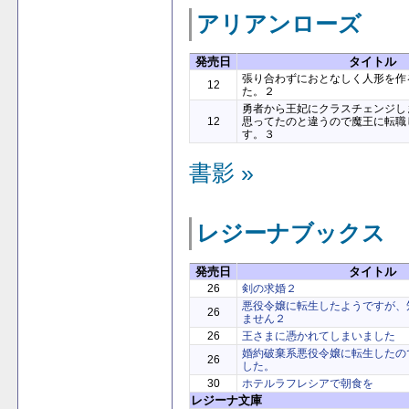
アリアンローズ
発売日
タイトル
張り合わずにおとなしく人形を作
12
た。２
勇者から王妃にクラスチェンジし
12
思ってたのと違うので魔王に転職
す。３
書影 »
レジーナブックス
発売日
タイトル
26
剣の求婚２
悪役令嬢に転生したようですが、
26
ません２
26
王さまに憑かれてしまいました
婚約破棄系悪役令嬢に転生したの
26
した。
30
ホテルラフレシアで朝食を
レジーナ文庫