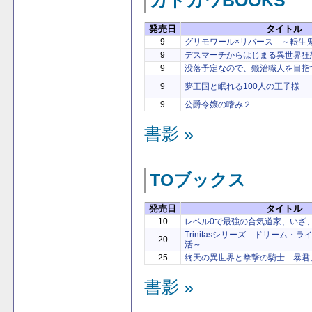
カドカワBOOKS
発売日
タイトル
9
グリモワール×リバース ～転生
9
デスマーチからはじまる異世界狂
9
没落予定なので、鍛治職人を目指
9
夢王国と眠れる100人の王子様
9
公爵令嬢の嗜み２
書影 »
TOブックス
発売日
タイトル
10
レベル0で最強の合気道家、いざ
Trinitasシリーズ ドリーム・
20
活～
25
終天の異世界と拳撃の騎士 暴君
書影 »