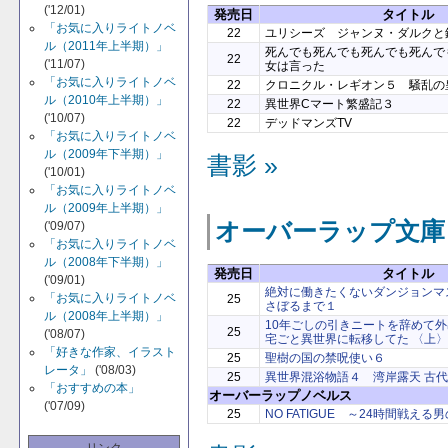
('12/01)
発売日
タイトル
「お気に入りライトノベ
22
ユリシーズ ジャンヌ・ダルクと錬金
ル（2011年上半期）」
死んでも死んでも死んでも死んで
22
('11/07)
女は言った
「お気に入りライトノベ
22
クロニクル・レギオン５ 騒乱の
ル（2010年上半期）」
22
異世界Cマート繁盛記３
('10/07)
22
デッドマンズTV
「お気に入りライトノベ
ル（2009年下半期）」
書影 »
('10/01)
「お気に入りライトノベ
ル（2009年上半期）」
オーバーラップ文庫
('09/07)
「お気に入りライトノベ
ル（2008年下半期）」
発売日
タイトル
('09/01)
絶対に働きたくないダンジョンマ
「お気に入りライトノベ
25
さぼるまで１
ル（2008年上半期）」
10年ごしの引きニートを辞めて外出
25
('08/07)
宅ごと異世界に転移してた 〈上〉
「好きな作家、イラスト
25
聖樹の国の禁呪使い６
レータ」
('08/03)
25
異世界混浴物語４ 湾岸露天 古
「おすすめの本」
オーバーラップノベルス
('07/09)
25
NO FATIGUE ～24時間戦える男