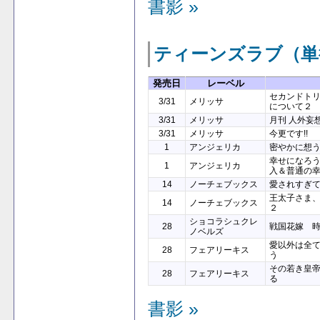
書影 »
ティーンズラブ（単
発売日
レーベル
セカンドトリ
3/31
メリッサ
について２
3/31
メリッサ
月刊 人外妄
3/31
メリッサ
今更です!!
1
アンジェリカ
密やかに想
幸せになろ
1
アンジェリカ
入＆普通の
14
ノーチェブックス
愛されすぎて
王太子さま
14
ノーチェブックス
２
ショコラシュクレ
28
戦国花嫁 
ノベルズ
愛以外は全
28
フェアリーキス
う
その若き皇
28
フェアリーキス
る
書影 »