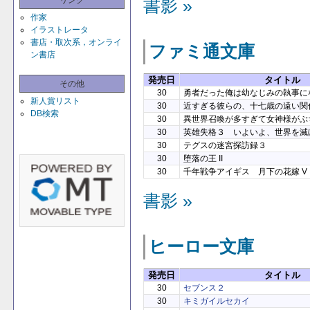
リンク
書影 »
作家
イラストレータ
書店・取次系，オンライ
ファミ通文庫
ン書店
発売日
タイトル
その他
30
勇者だった俺は幼なじみの執事に
新人賞リスト
30
近すぎる彼らの、十七歳の遠い関
DB検索
30
異世界召喚が多すぎて女神様がぶ
30
英雄失格３ いよいよ、世界を滅
30
テグスの迷宮探訪録３
30
堕落の王 II
30
千年戦争アイギス 月下の花嫁 V
書影 »
ヒーロー文庫
発売日
タイトル
30
セブンス２
30
キミガイルセカイ