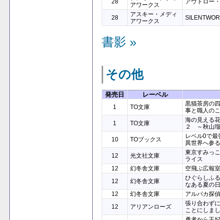
28
アウトロー
アワークス
アスキー・メディ
28
SILENTWO
アワークス
書影 »
その他
発売日
レーベル
黒猫茶房の
1
TO文庫
事と職人の
海の見える
1
TO文庫
２ ～秋山
レベル0で最
10
TOブックス
異世界へ参
東京すみっ
12
光文社文庫
ライス
12
幻冬舎文庫
空飛ぶ広報
ひぐらしふ
12
幻冬舎文庫
なある夏の
12
幻冬舎文庫
アルパカ探
張り合わず
12
アリアンローズ
ことにしま
勇者から王