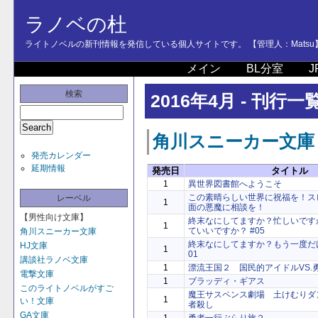
ラノベの杜
ライトノベルの新刊情報を発信している個人サイトです。 【管理人：Matsu
メイン
BL分室
J
検索
2016年4月 - 刊行一
角川スニーカー文庫
発売カレンダー
延期情報
発売日
タイトル
1
異世界図書館へようこそ
この素晴らしい世界に祝福を！ス
レーベル
1
面の悪魔に相談を！
【男性向け文庫】
終末なにしてますか？忙しいです
1
ていいですか？ #05
角川スニーカー文庫
終末なにしてますか？もう一度だ
HJ文庫
1
01
講談社ラノベ文庫
1
漂流王国２ 国民的アイドルVS.
電撃文庫
1
ブラッディ・ギアス
このライトノベルがすご
魔王サスペンス劇場 土けむりダ
1
い！文庫
者殺し
GA文庫