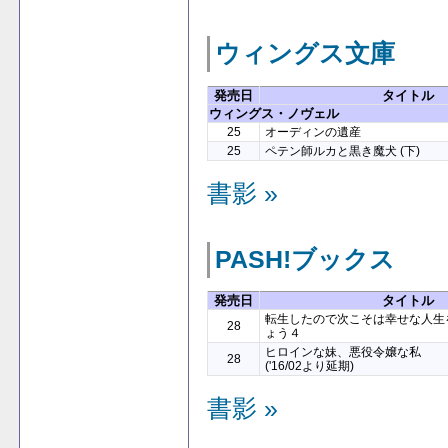
ウィングス文庫
発売日
タイトル
ウィングス・ノヴェル
25
オーディンの遺産
25
ペテン師ルカと黒き魔犬 (下)
書影 »
PASH!ブックス
発売日
タイトル
転生したので次こそは幸せな人生
28
ょう４
ヒロインな妹、悪役令嬢な私
28
('16/02より延期)
書影 »