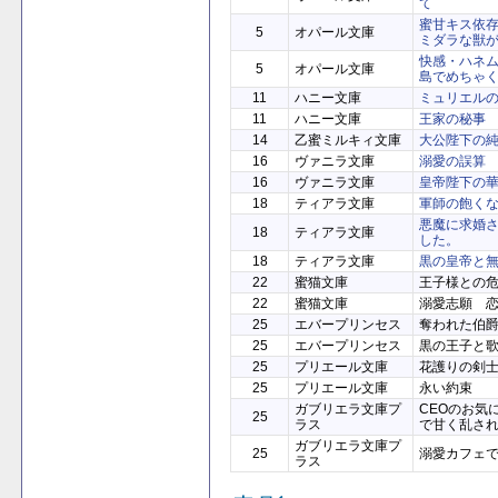
て
蜜甘キス依
5
オパール文庫
ミダラな獣
快感・ハネム
5
オパール文庫
島でめちゃ
11
ハニー文庫
ミュリエル
11
ハニー文庫
王家の秘事
14
乙蜜ミルキィ文庫
大公陛下の
16
ヴァニラ文庫
溺愛の誤算
16
ヴァニラ文庫
皇帝陛下の
18
ティアラ文庫
軍師の飽く
悪魔に求婚
18
ティアラ文庫
した。
18
ティアラ文庫
黒の皇帝と
22
蜜猫文庫
王子様との
22
蜜猫文庫
溺愛志願 
25
エバープリンセス
奪われた伯
25
エバープリンセス
黒の王子と
25
プリエール文庫
花護りの剣
25
プリエール文庫
永い約束
ガブリエラ文庫プ
CEOのお気
25
ラス
で甘く乱さ
ガブリエラ文庫プ
25
溺愛カフェ
ラス