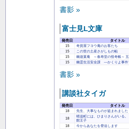
書影 »
富士見L文庫
発売日
タイトル
15
奇貨屋フヨウ庵のお客たち
15
この世の土産さがしもの帖
15
幽遊菓庵 ～春寿堂の怪奇帳～ 五
15
幽霊生活安全課 ―かくりよ事件
書影 »
講談社タイガ
発売日
タイトル
18
先生、大事なものが盗まれました
晴追町には、ひまりさんがいる。
18
館王子
18
今からあなたを脅迫します