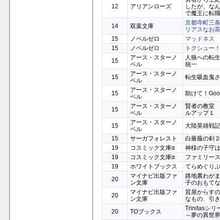
12
アリアンローズ
したが、な
で魔王に転
京都寺町三
14
双葉文庫
リアスなお
15
ノベルゼロ
マッドネス
15
ノベルゼロ
トクシュー
アース・スターノ
人狼への転
15
ベル
統一
アース・スターノ
15
転生吸血鬼
ベル
アース・スターノ
15
助けて！Good
ベル
アース・スターノ
賢者の教室
15
ベル
ルアップ１
アース・スターノ
15
大陸英雄戦
ベル
15
サーガフォレスト
白薔薇の剣
19
コスミック文庫α
神様の子守
19
コスミック文庫α
ファミリー
19
ホワイトブックス
てらめぐり
マイナビ出版ファ
路地裏わが
20
ン文庫
子のおもて
マイナビ出版ファ
質屋からす
20
ン文庫
なもの、引き
Trinita
20
TOブックス
～夢の異世