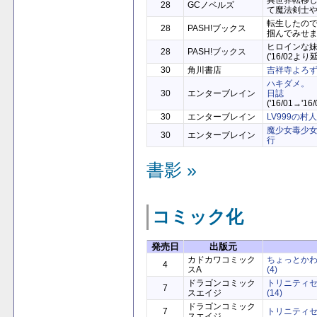
異世界転移
28
GCノベルズ
て魔法剣士
転生したの
28
PASH!ブックス
掴んでみせ
ヒロインな
28
PASH!ブックス
('16/02より
30
角川書店
吉祥寺よろ
ハキダメ。
30
エンターブレイン
日誌
('16/01→'1
30
エンターブレイン
LV999の村
魔少女毒少
30
エンターブレイン
行
書影 »
コミック化
発売日
出版元
カドカワコミック
ちょっとか
4
スA
(4)
ドラゴンコミック
トリニティセ
7
スエイジ
(14)
ドラゴンコミック
7
トリニティセ
スエイジ