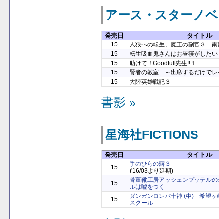
アース・スターノベ
発売日
タイトル
15
人狼への転生、魔王の副官３ 南
15
転生吸血鬼さんはお昼寝がしたい
15
助けて！Goodfull先生!!１
15
賢者の教室 ～出席するだけでレ
15
大陸英雄戦記３
書影 »
星海社FICTIONS
発売日
タイトル
手のひらの露３
15
('16/03より延期)
骨董靴工房アッシェンプッテルの
15
ルは嘘をつく
ダンガンロンパ十神 (中) 希望ヶ
15
スクール