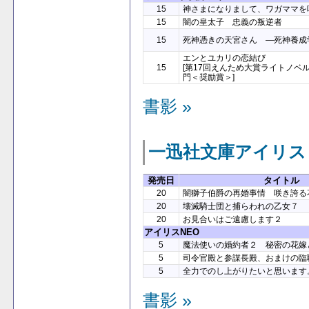
15
神さまになりまして、ワガママを
15
闇の皇太子 忠義の叛逆者
15
死神憑きの天宮さん ―死神養成
エンとユカリの恋結び
15
[第17回えんため大賞ライトノベ
門＜奨励賞＞]
書影 »
一迅社文庫アイリス
発売日
タイトル
20
闇獅子伯爵の再婚事情 咲き誇る
20
壊滅騎士団と捕らわれの乙女７
20
お見合いはご遠慮します２
アイリスNEO
5
魔法使いの婚約者２ 秘密の花嫁
5
司令官殿と参謀長殿、おまけの臨
5
全力でのし上がりたいと思います
書影 »