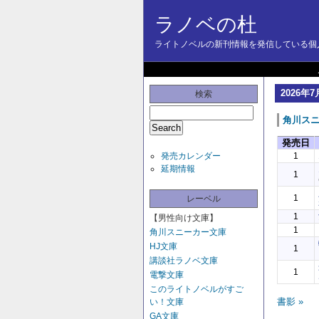
ラノベの杜
ライトノベルの新刊情報を発信している個人
2026年7
検索
角川ス
発売日
発売カレンダー
1
延期情報
1
1
レーベル
1
【男性向け文庫】
1
角川スニーカー文庫
HJ文庫
1
講談社ラノベ文庫
1
電撃文庫
このライトノベルがすご
書影 »
い！文庫
GA文庫