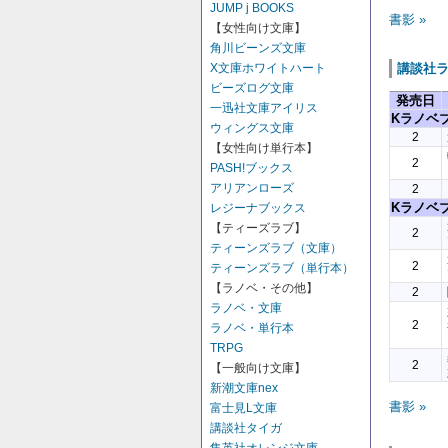
JUMP j BOOKS
書影 »
【女性向け文庫】
角川ビーンズ文庫
講談社
X文庫ホワイトハート
ビーズログ文庫
発売日
一迅社文庫アイリス
Kラノベ
ウィングス文庫
2
【女性向け単行本】
2
PASH!ブックス
アリアンローズ
2
Kラノベ
レジーナブックス
【ティーズラブ】
2
ティーンズラブ（文庫）
2
ティーンズラブ（単行本）
【ラノベ・その他】
2
ラノベ・文庫
2
ラノベ・単行本
TRPG
2
【一般向け文庫】
新潮文庫nex
書影 »
富士見L文庫
講談社タイガ