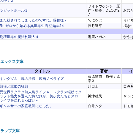
のか？２
サイトウケンジ 原
ラビットホール２
作・監修：DECO*2
おむ
7
また殺されてしまったのですね、探偵様７
てにをは
りい
Re:ゼロから始める異世界生活 短編集14
長月達平
福き
崩壊世界の魔法杖職人４
黒留ハガネ
かや
ュエックス文庫
タイトル
著者
イ
藤原健市 原作：原
キングダム 魂の決戦 映画ノベライズ
泰久
戦狼と軍姫の征戦
川口士
美弥
異世界ラクラク無人島ライフ４ ～クラス転移でク
ラフト能力を選んだ俺だけが、美少女たちとスロー
神津穂民
ぎう
ライフを送れるっぽい～
ギャルサーの家庭教師になった。
白井ムク
トモ
ーラップ文庫