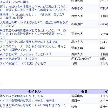
緋色友架
カッ
は未遂えっちから始まる。
実はいっぱい食べる腹ペコギャルが二股されてたか
蒼唯まる
咲良
ら、胃袋を掴んでクズ彼氏から略奪することにした
嫁候補、うちに住むらしい。 #古民家・美少女3
白井ムク
千種
人・耳付き幼馴染
人類滅亡BADエンドまであと2年、僕だけがそれを知
不破貞仁
へい
っている２
暴虐非道の極悪貴族を演じてるだけなのに！２ 敵
対するはずの貴族令嬢たちがなぜか全肯定でデレて
下等妙人
ファ
くる
モブ少女がラスボス魔女を幸せにするまで２
鴉ぴえろ
ちょ
クラスのクォーター美少女が義妹になった。知らな
浮葉まゆ
ゆが
いうちに口説いてた。３
双子まとめて『カノジョ』にしない？７
白井ムク
千種
オーク英雄物語８ 忖度列伝
理不尽な孫の手
朝凪
スパイ教室15 《天邪鬼》のジビア
竹町
トマ
J
タイトル
著者
イ
幼なじみが謎解きをしかけてくる
雨露山鳥
チェ
ハイスペ御曹司の影武者、本物よりモテる
田口一
とも
お姉さん派の俺がなぜちっちゃい君を好きになった
鏡遊
富士