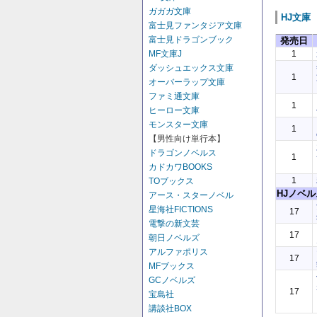
ガガガ文庫
HJ文庫
富士見ファンタジア文庫
富士見ドラゴンブック
発売日
1
MF文庫J
ダッシュエックス文庫
1
オーバーラップ文庫
ファミ通文庫
1
ヒーロー文庫
モンスター文庫
1
【男性向け単行本】
ドラゴンノベルス
1
カドカワBOOKS
1
TOブックス
HJノベル
アース・スターノベル
星海社FICTIONS
17
電撃の新文芸
17
朝日ノベルズ
アルファポリス
17
MFブックス
GCノベルズ
17
宝島社
講談社BOX