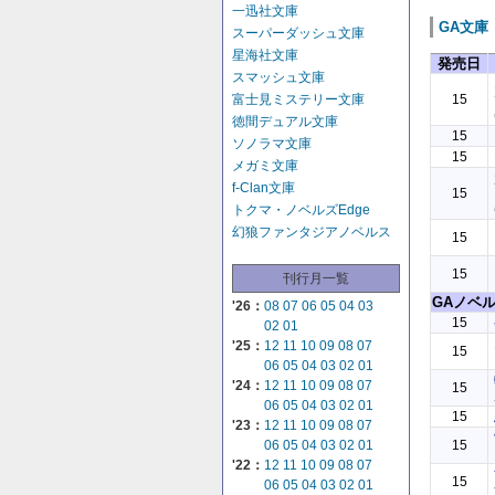
一迅社文庫
GA文庫
スーパーダッシュ文庫
星海社文庫
発売日
スマッシュ文庫
15
富士見ミステリー文庫
徳間デュアル文庫
15
ソノラマ文庫
15
メガミ文庫
f-Clan文庫
15
トクマ・ノベルズEdge
幻狼ファンタジアノベルス
15
15
刊行月一覧
GAノベ
'26：
08
07
06
05
04
03
15
02
01
'25：
12
11
10
09
08
07
15
06
05
04
03
02
01
'24：
12
11
10
09
08
07
15
06
05
04
03
02
01
15
'23：
12
11
10
09
08
07
15
06
05
04
03
02
01
'22：
12
11
10
09
08
07
15
06
05
04
03
02
01