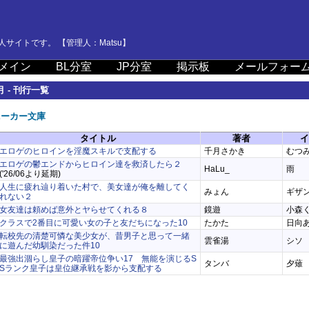
サイトです。 【管理人：Matsu】
メイン
BL分室
JP分室
掲示板
メールフォー
月 - 刊行一覧
ニーカー文庫
タイトル
著者
イ
エロゲのヒロインを淫魔スキルで支配する
千月さかき
むつ
エロゲの鬱エンドからヒロイン達を救済したら２
HaLu_
雨
('26/06より延期)
人生に疲れ辿り着いた村で、美女達が俺を離してく
みょん
ギザ
れない２
女友達は頼めば意外とヤらせてくれる８
鏡遊
小森
クラスで2番目に可愛い女の子と友だちになった10
たかた
日向
転校先の清楚可憐な美少女が、昔男子と思って一緒
雲雀湯
シソ
に遊んだ幼馴染だった件10
最強出涸らし皇子の暗躍帝位争い17 無能を演じるS
タンバ
夕薙
Sランク皇子は皇位継承戦を影から支配する