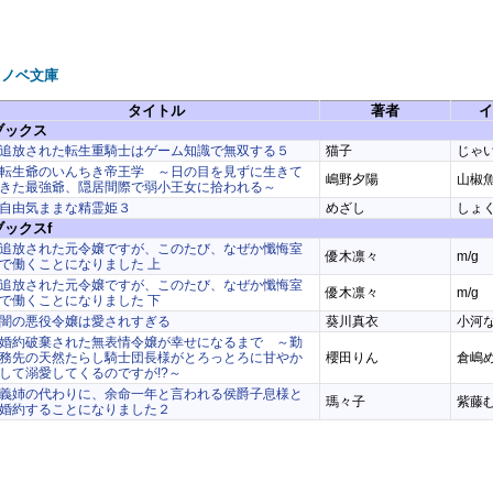
ラノベ文庫
タイトル
著者
イ
ブックス
追放された転生重騎士はゲーム知識で無双する５
猫子
じゃ
転生爺のいんちき帝王学 ～日の目を見ずに生きて
嶋野夕陽
山椒
きた最強爺、隠居間際で弱小王女に拾われる～
自由気ままな精霊姫３
めざし
しょ
ブックスf
追放された元令嬢ですが、このたび、なぜか懺悔室
優木凛々
m/g
で働くことになりました 上
追放された元令嬢ですが、このたび、なぜか懺悔室
優木凛々
m/g
で働くことになりました 下
闇の悪役令嬢は愛されすぎる
葵川真衣
小河
婚約破棄された無表情令嬢が幸せになるまで ～勤
務先の天然たらし騎士団長様がとろっとろに甘やか
櫻田りん
倉嶋
して溺愛してくるのですが!?～
義姉の代わりに、余命一年と言われる侯爵子息様と
瑪々子
紫藤
婚約することになりました２