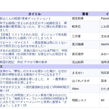
タイトル
著者
イ
影山くんの暗躍×青春ディレクション１
雨宮和希
Paru
年下お姫様に甘えられる大正ロマン結婚生活１ 華
族令嬢の教育係になったら、甘々に懐かれ求愛され
軽井広
にわ
ました
【悲報】リストラされた当日、ダンジョンで有名配
三月菫
丈ゆ
信者を助けたら超絶バズってしまった３
リピート・ヴァイス７ ～悪役貴族は死にたくない
黒川陽継
daichi
ので四天王になるのをやめました～
才女のお世話12 高嶺の花だらけな名門校で、学院
一のお嬢様（生活能力皆無）を陰ながらお世話する
坂石遊作
みわ
ことになりました
精霊幻想記 外伝 アマカワ卿の食卓
北山結莉
油布京
ス
女神から『孵化』のスキルを授かった俺が、なぜか
まるせい
珀石
幻獣や神獣を従える最強テイマーになるまで７
ブチ切れ令嬢は報復を誓いました。８ ～魔導書の
はぐれメタボ
昌未
力で祖国を叩き潰します～
マギカテクニカ ～現代最強剣士が征くVRMMO戦刀
Allen
ひた
録～14
信じていた仲間達にダンジョン奥地で殺されかけた
がギフト『無限ガチャ』でレベル9999の仲間達を手
明鏡シスイ
tef
に入れて元パーティーメンバーと世界に復讐＆『ざ
まぁ！』します！15