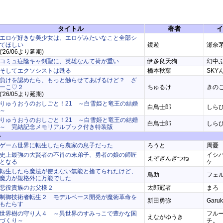
タイトル
著者
イ
エロゲ好きな美少女は、エロゲみたいなこと全部シ
てほしい
鏡遊
瀬奈茅
('26/06より延期)
コミュ症陰キャ剣聖に、英雄なんて荷が重い
伊多良天狗
幻中
そしてエクソシストは甦る
橋本秋葉
SKY
負けを認めたら、もっと触らせてあげるけど？ ざ
ーこ♡２
ちゅるけ
きの
('26/05より延期)
りゅうおうのおしごと！21 ～白雪姫と竜王の結婚
白鳥士郎
しら
～
りゅうおうのおしごと！21 ～白雪姫と竜王の結婚
白鳥士郎
しら
～ 完結記念メモリアルブック付き特装版
ル
ゲーム世界に転生したら農家の息子だった
ろうと
周憂
史上最強の大賢者の不肖の末弟子、勇者の娘の師匠
イシ
えぞぎんぎつね
となる
ケ
転生したら魔法が使えない無能と捨てられたけど、
鳥助
フェ
魔力が規格外に万能でした
悪役貴族のお父様２
太郎冠者
まろ
制御技術者転生２ モデルベース開発が魔術革命を
新田勇弥
Garu
もたらす
世界樹の守り人４ ～異世界のすみっこで豊かな国
フル
えながゆうき
づくり～
チ。