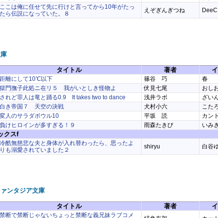
ここは俺に任せて先に行けと言ってから10年がたっ
えぞぎんぎつね
DeeC
たら伝説になっていた。８
文庫
タイトル
著者
イ
距離にして10℃以下
篠谷 巧
春
獄門撫子此処ニ在リ５ 我がいとしき怪物よ
伏見七尾
おし
されど罪人は竜と踊る0.9 It takes two to dance
浅井ラボ
ざい
白き帝国７ 天空の決戦
犬村小六
こた
変人のサラダボウル10
平坂 読
カン
負けヒロインが多すぎる！９
雨森たきび
いみ
ックスf
冷酷無慈悲な夫と身体が入れ替わったら、思ったよ
shiryu
白谷
りも溺愛されていました２
ファンタジア文庫
タイトル
著者
イ
禁断で禁断じゃないちょっと禁断な義兄妹ラブコメ