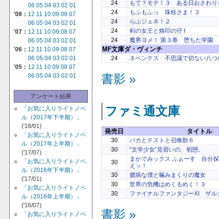
24
もて？モテ！３ ある日おさわり
06
05
04
03
02
01
24
もふもふっ 珠枝さま！３
'08：
12
11
10
09
08
07
24
らぶジェネ！２
06
05
04
03
02
01
24
剣の女王と烙印の仔 I
'07：
12
11
10
09
08
07
24
魔界ヨメ！ 第３巻 堕ちた学園
06
05
04
03
02
01
MF文庫ダ・ヴィンチ
'06：
12
11
10
09
08
07
24
ネペンテス 不思議で切ない八つ
06
05
04
03
02
01
'05：
12
11
10
09
08
07
書影 »
06
05
04
03
02
01
アンケート結果
ファミ通文庫
「お気に入りライトノベ
ル（2017年下半期）」
('18/01)
発売日
タイトル
「お気に入りライトノベ
30
バカとテストと召喚獣６
ル（2017年上半期）」
30
“文学少女”見習いの、初戀。
('17/07)
まかでみックス ふぉーす 自分
「お気に入りライトノベ
30
えッ！
ル（2016年下半期）」
30
臆病な僕と噛みまくりの魔女
('17/01)
30
世界の危機はめくるめく！３
「お気に入りライトノベ
30
ファイナルファンタジーXI ザ
ル（2016年上半期）」
('16/07)
書影 »
「お気に入りライトノベ