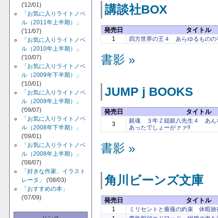
('12/01)
講談社BOX
「お気に入りライトノベ
ル（2011年上半期）」
発売日
タイトル
('11/07)
1
四方世界の王４ あらゆるものの
「お気に入りライトノベ
ル（2010年上半期）」
書影 »
('10/07)
「お気に入りライトノベ
ル（2009年下半期）」
('10/01)
JUMP j BOOKS
「お気に入りライトノベ
ル（2009年上半期）」
('09/07)
発売日
タイトル
「お気に入りライトノベ
銀魂 ３年Ｚ組銀八先生４ あん
3
ル（2008年下半期）」
あったでしょーがァァ!!
('09/01)
「お気に入りライトノベ
書影 »
ル（2008年上半期）」
('08/07)
「好きな作家、イラスト
角川ビーンズ文庫
レータ」
('08/03)
「おすすめの本」
('07/09)
発売日
タイトル
1
ミリセントと薔薇の約束 休暇旅