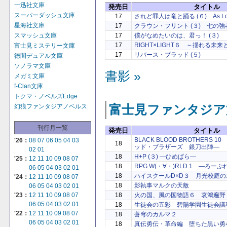
一迅社文庫
発売日
タイトル
スーパーダッシュ文庫
17
されど罪人は竜と踊る (６) As Long 
星海社文庫
17
クラウン・フリント (３) 七の強
17
僕がなめたいのは、君っ！ (３)
スマッシュ文庫
17
RIGHT×LIGHT６ ～揺れる未
富士見ミステリー文庫
17
リバース・ブラッド (５)
徳間デュアル文庫
ソノラマ文庫
書影 »
メガミ文庫
f-Clan文庫
トクマ・ノベルズEdge
富士見ファンタジア
幻狼ファンタジアノベルス
刊行月一覧
発売日
タイトル
BLACK BLOOD BROTHERS
'26：
08
07
06
05
04
03
18
ッド・ブラザーズ 銀刀出陣―
02
01
18
H+P (３) ―ひめぱら―
'25：
12
11
10
09
08
07
18
RPG W(・∀・)RLD 1 ―ろー
06
05
04
03
02
01
18
ハイスクールD×D３ 月光校庭
'24：
12
11
10
09
08
07
18
影執事マルクの天敵
06
05
04
03
02
01
18
火の国、風の国物語６ 哀鴻遍野
'23：
12
11
10
09
08
07
06
05
04
03
02
01
18
生徒会の五彩 碧陽学園生徒会議
'22：
12
11
10
09
08
07
18
蒼穹のカルマ２
06
05
04
03
02
01
18
真伝勇伝・革命編 堕ちた黒い勇