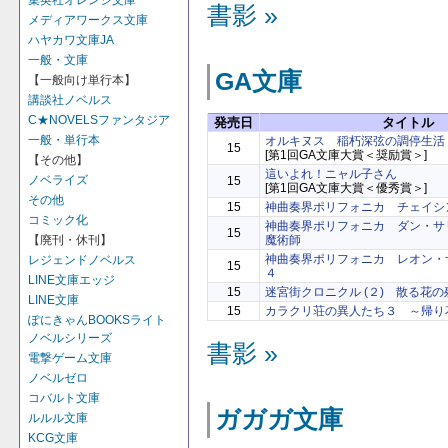
集英社オレンジ文庫
書影 »
メディアワークス文庫
ハヤカワ文庫JA
一般・文庫
GA文庫
【一般向け単行本】
講談社ノベルス
C★NOVELSファンタジア
発売日
タイトル
一般・単行本
オルキヌス 稲朽深弦の調停生活
15
[第1回GA文庫大賞＜奨励賞＞]
【その他】
這いよれ！ニャル子さん
ノベライズ
15
[第1回GA文庫大賞＜優秀賞＞]
その他
15
神曲奏界ポリフォニカ チェイシ
コミック化
神曲奏界ポリフォニカ ダン・サ
15
【廃刊・休刊】
魔術師
神曲奏界ポリフォニカ レオン・
レジェンドノベルス
15
４
LINE文庫エッジ
15
迷宮街クロニクル (２) 散る花
LINE文庫
15
カラクリ荘の異人たち３ ～帰り
ぽにきゃんBOOKSライト
ノベルシリーズ
書影 »
電撃ゲーム文庫
ノベルゼロ
コバルト文庫
ガガガ文庫
ルルル文庫
KCG文庫