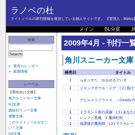
ラノベの杜
ライトノベルの新刊情報を発信している個人サイトです。 【管理人：Matsu
メイン
BL分室
J
検索
2009年4月 - 刊行一
角川スニーカー文庫
発売カレンダー
延期情報
発売日
タイトル
1
らき☆すた ゆるゆるでいず
レーベル
1
ジャンクガール・ジグ (２) 負
【男性向け文庫】
角川スニーカー文庫
1
デビルメイクライ４ ―Deadly For
HJ文庫
講談社ラノベ文庫
1
ドラモント家の花嫁 (３) あな
電撃文庫
1
レンズと悪魔 X 魔神狂咲
このライトノベルがすご
1
放課後の魔術師 (３) マスカレ
い！文庫
GA文庫