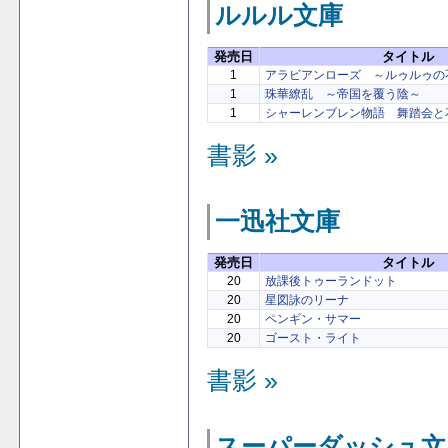
ルルル文庫
発売日
タイトル
1
アラビアンローズ ～ルゥルゥの
1
珠華繚乱 ～帝国を覆う陰～
1
シャーレンブレン物語 舞踏会と
書影 »
一迅社文庫
発売日
タイトル
20
放課後トゥーランドット
20
星図詠のリーナ
20
ペンギン・サマー
20
ゴースト・ライト
書影 »
スーパーダッシュ文