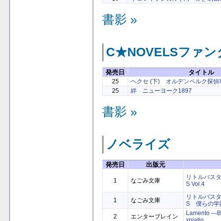
書影 »
C★NOVELSファ
発売日
タイトル
25
ヘクセ (下) オルデンベルク探
25
絆 ニューヨーク1897
書影 »
ノベライズ
発売日
出版元
リトルバスタ
1
なごみ文庫
S Vol.4
リトルバスタ
1
なごみ文庫
S 僕らの学
Lamento ―
2
エンターブレイン
xpiatio