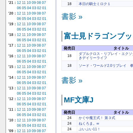
'21：
12
11
10
09
08
07
18
本日の騎士ミロク１
06
05
04
03
02
01
'20：
12
11
10
09
08
07
書影 »
06
05
04
03
02
01
'19：
12
11
10
09
08
07
06
05
04
03
02
01
富士見ドラゴンブッ
'18：
12
11
10
09
08
07
06
05
04
03
02
01
'17：
12
11
10
09
08
07
発売日
タイトル
06
05
04
03
02
01
ダブルクロス・リプレイ・エクソダ
18
'16：
12
11
10
09
08
07
きデイリーライフ
06
05
04
03
02
01
18
ソード・ワールド2.0リプレイ 拳
'15：
12
11
10
09
08
07
06
05
04
03
02
01
'14：
12
11
10
09
08
07
書影 »
06
05
04
03
02
01
'13：
12
11
10
09
08
07
06
05
04
03
02
01
MF文庫J
'12：
12
11
10
09
08
07
06
05
04
03
02
01
'11：
12
11
10
09
08
07
発売日
タイトル
06
05
04
03
02
01
24
かぐや魔王式！ 第３式
'10：
12
11
10
09
08
07
24
ねくろま。∞
06
05
04
03
02
01
24
ぷいぷい11！
'09：
12
11
10
09
08
07