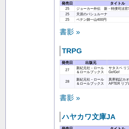
発売日
タイトル
25
ジョーカー外伝 新・特捜司法官S-A
25
天涯のパシュルーナ
25
ペテン師一山400円
書影 »
TRPG
発売日
出版元
新紀元社－ロール
サタスペ リ
27
＆ロールブックス
Go!Go!
新紀元社－ロール
異界戦記カオス
28
＆ロールブックス
APTER リ
書影 »
ハヤカワ文庫JA
発売日
タイトル