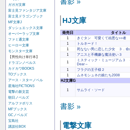
書影 »
ガガガ文庫
富士見ファンタジア文庫
富士見ドラゴンブック
HJ文庫
MF文庫J
ダッシュエックス文庫
発売日
タイトル
オーバーラップ文庫
1
きぐタン 可愛くて凶悪な○○者
ファミ通文庫
1
トルネード！
ヒーロー文庫
1
死なない男に恋した少女 ３．命
モンスター文庫
1
アニスと不機嫌な魔法使い３
【男性向け単行本】
ミスティック・ミュージアム３ ～I Pl
1
ドラゴンノベルス
Dear～
カドカワBOOKS
1
フラグの王子様２
TOブックス
1
ムネモシュネの娘たち2008
アース・スターノベル
HJ文庫G
星海社FICTIONS
1
サムライ・ソード
電撃の新文芸
朝日ノベルズ
アルファポリス
書影 »
MFブックス
GCノベルズ
宝島社
電撃文庫
講談社BOX