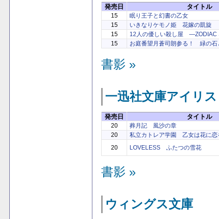
発売日
タイトル
15
眠り王子と幻書の乙女
15
いきなりケモノ姫 花嫁の凱旋
15
12人の優しい殺し屋 ―ZODIAC ST
15
お庭番望月蒼司朗参る！ 緑の石
書影 »
一迅社文庫アイリス
発売日
タイトル
20
葬月記 風沙の章
20
私立カトレア学園 乙女は花に恋
20
LOVELESS ふたつの雪花
書影 »
ウィングス文庫