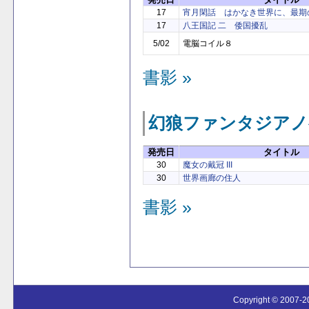
17
宵月閑話 はかなき世界に、最期
17
八王国記 二 倭国擾乱
5/02
電脳コイル８
書影 »
幻狼ファンタジアノ
発売日
タイトル
30
魔女の戴冠 III
30
世界画廊の住人
書影 »
Copyright © 2007-