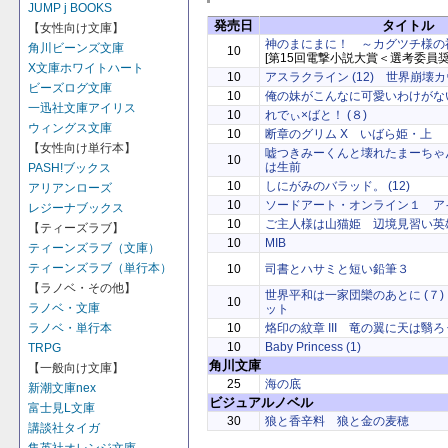
JUMP j BOOKS
発売日
タイトル
【女性向け文庫】
神のまにまに！ ～カグツチ様の
角川ビーンズ文庫
10
[第15回電撃小説大賞＜選考委員奨
X文庫ホワイトハート
10
アスラクライン (12) 世界崩壊
ビーズログ文庫
10
俺の妹がこんなに可愛いわけがない 
一迅社文庫アイリス
10
れでぃ×ばと！ (８)
ウィングス文庫
10
断章のグリム X いばら姫・上
【女性向け単行本】
嘘つきみーくんと壊れたまーちゃ
10
は生前
PASH!ブックス
10
しにがみのバラッド。 (12)
アリアンローズ
10
ソードアート・オンライン１ ア
レジーナブックス
10
ご主人様は山猫姫 辺境見習い英
【ティーズラブ】
10
MIB
ティーンズラブ（文庫）
ティーンズラブ（単行本）
10
司書とハサミと短い鉛筆３
【ラノベ・その他】
世界平和は一家団欒のあとに (７
10
ラノベ・文庫
ット
10
烙印の紋章 III 竜の翼に天は翳ろ
ラノベ・単行本
10
Baby Princess (1)
TRPG
角川文庫
【一般向け文庫】
25
海の底
新潮文庫nex
ビジュアルノベル
富士見L文庫
30
狼と香辛料 狼と金の麦穂
講談社タイガ