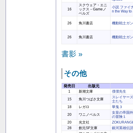
スクウェア・エニ
小説 ファイ
16
ックス－Gameノ
n the Way to
ベルズ
26
角川書店
機動戦士ガンダ
26
角川書店
機動戦士ガンダ
書影 »
その他
発売日
出版元
1
新潮文庫
僕僕先生
スレイヤー
15
角川つばさ文庫
士たち
18
レガロ
華鬼３
女皇の帝国
20
ワニノベルス
の冒険１
20
光文社
ZOKURANG
28
創元SF文庫
銀河英雄伝説