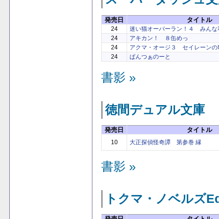
発売日
タイトル
24
迷い猫オーバーラン！４ みんな
24
アキカン！ ８缶めっ
24
アクマ・オージ３ セイレーンの
24
ぱんつぁのーと
書影 »
徳間デュアル文庫
発売日
タイトル
10
大正探偵怪奇譚 第参巻 縁
書影 »
トクマ・ノベルズEd
発売日
タイトル