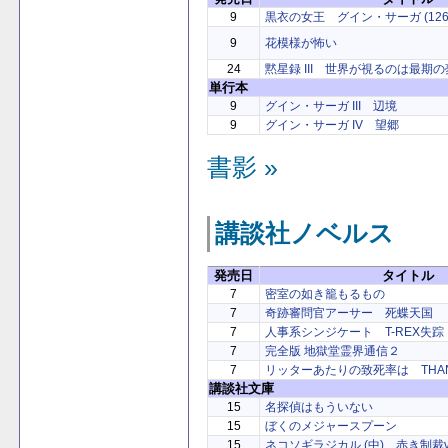
9
黒衣の女王 グイン・サーガ (126
9
花模様が怖い
24
黙星録 III 世界が視るのは最期の
単行本
9
グイン・サーガ III 辺境
9
グイン・サーガ IV 望郷
書影 »
講談社ノベルス
発売日
タイトル
7
密室の如き籠もるもの
7
奇跡審問官アーサー 死蝶天国
7
人事系シンジケート T-REX失踪
7
完全版 地獄堂霊界通信２
7
リッターあたりの致死率は THAN
講談社文庫
15
名探偵はもういない
15
ぼくのメジャースプーン
15
ネコソギラジカル (中) 赤き制裁v