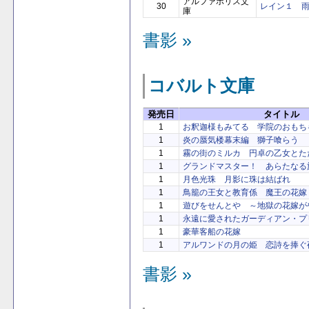
アルファポリス文
30
レイン１ 
庫
書影 »
コバルト文庫
発売日
タイトル
1
お釈迦様もみてる 学院のおもち
1
炎の蜃気楼幕末編 獅子喰らう
1
霧の街のミルカ 円卓の乙女とた
1
グランドマスター！ あらたなる
1
月色光珠 月影に珠は結ばれ
1
鳥籠の王女と教育係 魔王の花嫁
1
遊びをせんとや ～地獄の花嫁が
1
永遠に愛されたガーディアン・プ
1
豪華客船の花嫁
1
アルワンドの月の姫 恋詩を捧ぐ
書影 »