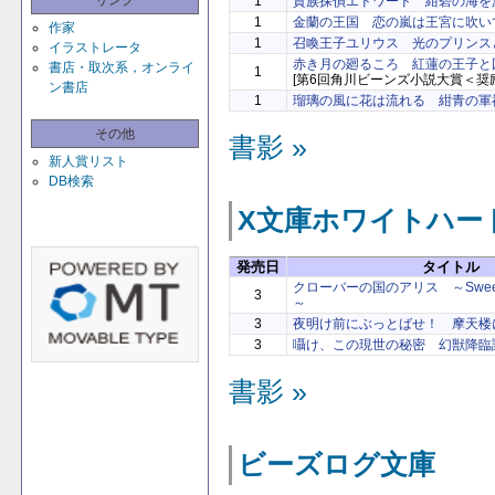
リンク
1
貴族探偵エドワード 紺碧の海を
1
金蘭の王国 恋の嵐は王宮に吹い
作家
1
召喚王子ユリウス 光のプリンス
イラストレータ
赤き月の廻るころ 紅蓮の王子と
書店・取次系，オンライ
1
[第6回角川ビーンズ小説大賞＜奨
ン書店
1
瑠璃の風に花は流れる 紺青の軍
その他
書影 »
新人賞リスト
DB検索
X文庫ホワイトハー
発売日
タイトル
クローバーの国のアリス ～Sweet Pain
3
～
3
夜明け前にぶっとばせ！ 摩天楼
3
囁け、この現世の秘密 幻獣降臨
書影 »
ビーズログ文庫