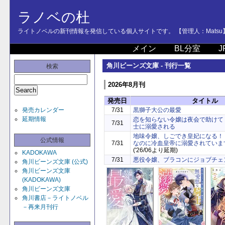
ラノベの杜
ライトノベルの新刊情報を発信している個人サイトです。 【管理人：Matsu
メイン
BL分室
J
角川ビーンズ文庫 - 刊行一覧
検索
2026年8月刊
発売日
タイトル
発売カレンダー
7/31
黒獅子大公の最愛
延期情報
恋を知らない令嬢は夜会で助けて
7/31
士に溺愛される
地味令嬢、しごでき皇妃になる！
公式情報
7/31
なのに冷血皇帝に溺愛されていま
('26/06より延期)
KADOKAWA
7/31
悪役令嬢、ブラコンにジョブチェ
角川ビーンズ文庫 (公式)
角川ビーンズ文庫
(KADOKAWA)
角川ビーンズ文庫
角川書店－ライトノベル
－再来月刊行