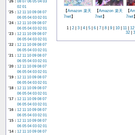
'26：
08
07
06
05
04
03
02
01
【
Amazon
楽天
【
Amazon
楽天
【
Am
'25：
12
11
10
09
08
07
7net
】
7net
】
7net
06
05
04
03
02
01
'24：
12
11
10
09
08
07
1 |
2
|
3
|
4
|
5
|
6
|
7
|
8
|
9
|
10
|
11
|
12
06
05
04
03
02
01
32
|
'23：
12
11
10
09
08
07
06
05
04
03
02
01
'22：
12
11
10
09
08
07
06
05
04
03
02
01
'21：
12
11
10
09
08
07
06
05
04
03
02
01
'20：
12
11
10
09
08
07
06
05
04
03
02
01
'19：
12
11
10
09
08
07
06
05
04
03
02
01
'18：
12
11
10
09
08
07
06
05
04
03
02
01
'17：
12
11
10
09
08
07
06
05
04
03
02
01
'16：
12
11
10
09
08
07
06
05
04
03
02
01
'15：
12
11
10
09
08
07
06
05
04
03
02
01
'14：
12
11
10
09
08
07