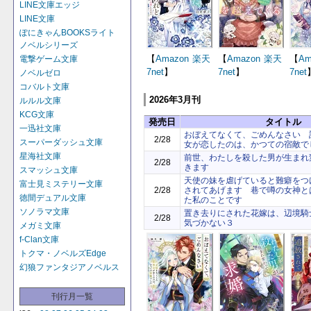
LINE文庫エッジ
LINE文庫
ぽにきゃんBOOKSライト
ノベルシリーズ
【
Amazon
楽天
【
Amazon
楽天
【
Am
電撃ゲーム文庫
7net
】
7net
】
7net
ノベルゼロ
コバルト文庫
2026年3月刊
ルルル文庫
KCG文庫
発売日
タイトル
一迅社文庫
おぼえてなくて、ごめんなさい 
2/28
スーパーダッシュ文庫
女が恋したのは、かつての宿敵で
星海社文庫
前世、わたしを殺した男が生まれ
2/28
きます
スマッシュ文庫
天使の妹を虐げていると難癖をつ
富士見ミステリー文庫
2/28
されてあげます 巷で噂の女神と
徳間デュアル文庫
た私のことです
ソノラマ文庫
置き去りにされた花嫁は、辺境騎
2/28
気づかない３
メガミ文庫
f-Clan文庫
トクマ・ノベルズEdge
幻狼ファンタジアノベルス
刊行月一覧