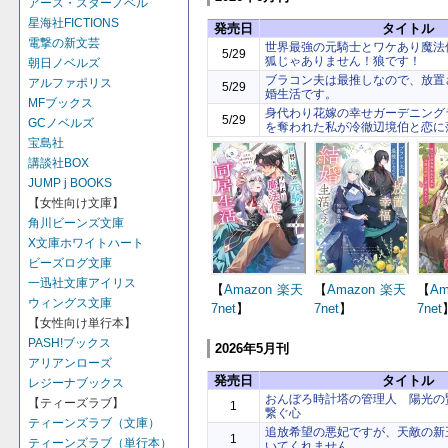
アース・スターノベル
星海社FICTIONS
発売日
タイトル
電撃の新文芸
世界最強の元騎士とワケあり魔
5/29
狐じゃありません！狼です！
朝日ノベルズ
ブラコン夫は最推しなので、放置
アルファポリス
5/29
婚生活です。
MFブックス
身代わり花嫁の幸せガーデニング
5/29
GCノベルズ
を奪われた私が冷徹辺境伯と恋に
宝島社
講談社BOX
JUMP j BOOKS
【女性向け文庫】
角川ビーンズ文庫
X文庫ホワイトハート
ビーズログ文庫
一迅社文庫アイリス
【
Amazon
楽天
【
Amazon
楽天
【
Am
ウィングス文庫
7net
】
7net
】
7net
【女性向け単行本】
PASH!ブックス
2026年5月刊
アリアンローズ
発売日
タイトル
レジーナブックス
おんぼろ時計塔の管理人 陽光の
【ティーズラブ】
1
繋ぐ心
ティーンズラブ（文庫）
追放希望の悪妃ですが、天敵の新
1
ティーンズラブ（単行本）
いてくれません