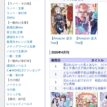
【ラノベ・その他】
ラノベ・文庫
ラノベ・単行本
TRPG
【一般向け文庫】
新潮文庫nex
富士見L文庫
講談社タイガ
【
Amazon
楽天
【
Amazon
楽天
集英社オレンジ文庫
7net
】
7net
】
メディアワークス文庫
ハヤカワ文庫JA
2026年4月刊
一般・文庫
発売日
タイトル
【一般向け単行本】
選ばれなかった私とあなた、だけ
講談社ノベルス
1
私と不遇の王子様が幸せな夫婦に
C★NOVELSファンタジア
となりの侯爵子息は溺愛を超えて
1
一般・単行本
語られているわたしはただの幼馴
【その他】
忘れられた妃ですので 初恋の旦
1
せな再婚
ノベライズ
1
やり直し令嬢は竜帝陛下を攻略中
その他
コミック化
【廃刊・休刊】
レジェンドノベルス