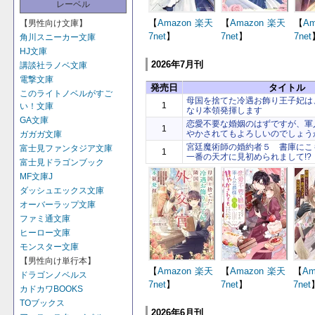
レーベル
【
Amazon
楽天
【
Amazon
楽天
【
Am
【男性向け文庫】
7net
】
7net
】
7net
角川スニーカー文庫
HJ文庫
2026年7月刊
講談社ラノベ文庫
電撃文庫
発売日
タイトル
このライトノベルがすご
母国を捨てた冷遇お飾り王子妃は
1
い！文庫
なり本領発揮します
GA文庫
恋愛不要な婚姻のはずですが、軍
1
やかされてもよろしいのでしょう
ガガガ文庫
宮廷魔術師の婚約者５ 書庫にこ
富士見ファンタジア文庫
1
一番の天才に見初められまして!?
富士見ドラゴンブック
MF文庫J
ダッシュエックス文庫
オーバーラップ文庫
ファミ通文庫
ヒーロー文庫
モンスター文庫
【男性向け単行本】
【
Amazon
楽天
【
Amazon
楽天
【
Am
ドラゴンノベルス
7net
】
7net
】
7net
カドカワBOOKS
TOブックス
2026年6月刊