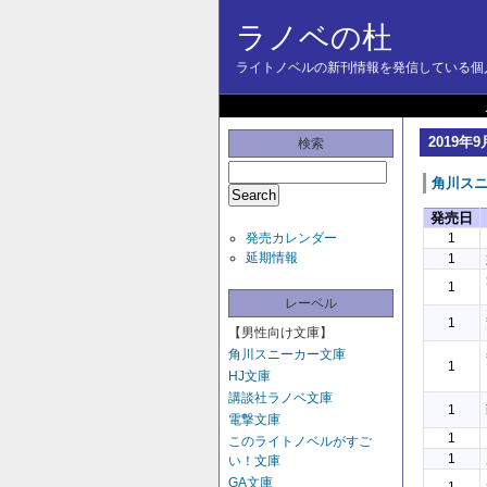
ラノベの杜
ライトノベルの新刊情報を発信している個人
2019年9
検索
角川ス
発売日
発売カレンダー
1
延期情報
1
1
レーベル
1
【男性向け文庫】
角川スニーカー文庫
1
HJ文庫
講談社ラノベ文庫
1
電撃文庫
1
このライトノベルがすご
1
い！文庫
GA文庫