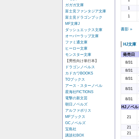
1
ガガガ文庫
1
富士見ファンタジア文庫
1
富士見ドラゴンブック
MF文庫J
書影 »
ダッシュエックス文庫
オーバーラップ文庫
ファミ通文庫
HJ文庫
ヒーロー文庫
発売日
モンスター文庫
【男性向け単行本】
8/31
ドラゴンノベルス
8/31
カドカワBOOKS
8/31
TOブックス
アース・スターノベル
8/31
星海社FICTIONS
電撃の新文芸
8/31
朝日ノベルズ
HJノベル
アルファポリス
MFブックス
21
GCノベルズ
21
宝島社
21
講談社BOX