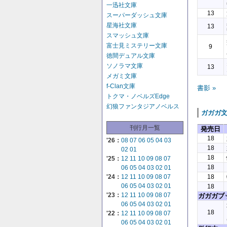
一迅社文庫
13
スーパーダッシュ文庫
星海社文庫
13
スマッシュ文庫
富士見ミステリー文庫
9
徳間デュアル文庫
ソノラマ文庫
13
メガミ文庫
f-Clan文庫
書影 »
トクマ・ノベルズEdge
幻狼ファンタジアノベルス
ガガガ
刊行月一覧
発売日
18
'26：
08
07
06
05
04
03
18
02
01
18
'25：
12
11
10
09
08
07
18
06
05
04
03
02
01
18
'24：
12
11
10
09
08
07
06
05
04
03
02
01
18
'23：
12
11
10
09
08
07
ガガガブ
06
05
04
03
02
01
18
'22：
12
11
10
09
08
07
06
05
04
03
02
01