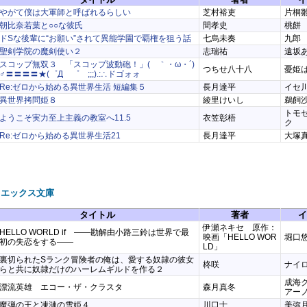
やがて僕は大軍師と呼ばれるらしい
芝村裕吏
片桐
朝比奈若葉と○○な彼氏
間孝史
桃餅
ドSな後輩に“お願い”されて異能学園で覇権を狙う話
七烏未奏
九郎
聖剣学院の魔剣使い２
志瑞祐
遠坂
スコップ無双３ 「スコップ波動砲！」( ｀・ω・´)
つちせ八十八
憂姫
♂〓〓〓〓★(゜Д ゜ ;;;).:∴ドゴォォ
Re:ゼロから始める異世界生活 短編集５
長月達平
イセ
異世界拷問姫８
綾里けいし
鵜飼
トモ
ようこそ実力至上主義の教室へ11.5
衣笠彰梧
ク
Re:ゼロから始める異世界生活21
長月達平
大塚
ュエックス文庫
タイトル
著者
イ
伊瀬ネキセ 原作：
HELLO WORLD if ――勘解由小路三鈴は世界で最
映画「HELLO WOR
堀口
初の失恋をする――
LD」
裏切られたSランク冒険者の俺は、愛する奴隷の彼女
柊咲
ナイ
らと共に奴隷だけのハーレムギルドを作る２
成海
漂流英雄 エコー・ザ・クラスタ
森月真冬
アー
魔弾の王と凍漣の雪姫４
川口士
美弥