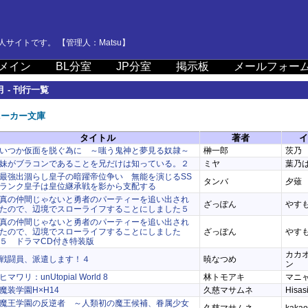
サイトです。 【管理人：Matsu】
メイン
BL分室
JP分室
掲示板
メールフォー
月 - 刊行一覧
ニーカー文庫
タイトル
著者
イ
いつか仮面を脱ぐ為に ～嗤う鬼神と夢見る奴隷～
榊一郎
茨乃
妹がブラコンであることを兄だけは知っている。２
ミヤ
葉乃
最強出涸らし皇子の暗躍帝位争い 無能を演じるSS
タンバ
夕薙
ランク皇子は皇位継承戦を影から支配する
真の仲間じゃないと勇者のパーティーを追い出され
ざっぽん
やす
たので、辺境でスローライフすることにしました５
真の仲間じゃないと勇者のパーティーを追い出され
たので、辺境でスローライフすることにしました
ざっぽん
やす
５ ドラマCD付き特装版
カカ
戦闘員、派遣します！４
暁なつめ
ン
ヒマワリ：unUtopial World 8
林トモアキ
マニ
魔装学園H×H14
久慈マサムネ
Hisas
魔王学園の反逆者 ～人類初の魔王候補、眷属少女