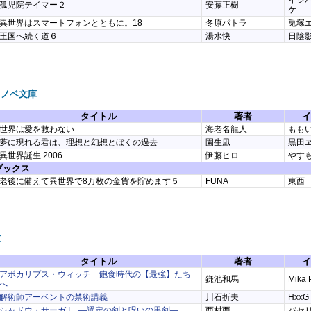
孤児院テイマー２
安藤正樹
ケ
異世界はスマートフォンとともに。18
冬原パトラ
兎塚
王国へ続く道６
湯水快
日陰
ラノベ文庫
タイトル
著者
イ
世界は愛を救わない
海老名龍人
もも
夢に現れる君は、理想と幻想とぼくの過去
園生凪
黒田
異世界誕生 2006
伊藤ヒロ
やす
ブックス
老後に備えて異世界で8万枚の金貨を貯めます５
FUNA
東西
庫
タイトル
著者
イ
アポカリプス・ウィッチ 飽食時代の【最強】たち
鎌池和馬
Mika 
へ
解術師アーベントの禁術講義
川石折夫
HxxG
シャドウ・サーガ I ―選定の剣と呪いの黒剣―
西村西
パセ