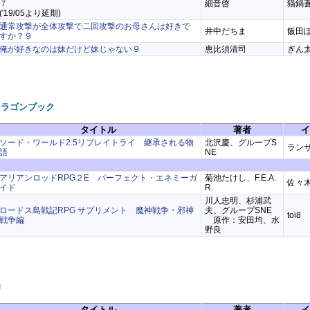
７
細音啓
猫鍋
('19/05より延期)
通常攻撃が全体攻撃で二回攻撃のお母さんは好きで
井中だちま
飯田
すか？９
俺が好きなのは妹だけど妹じゃない９
恵比須清司
ぎん
ドラゴンブック
タイトル
著者
イ
ソード・ワールド2.5リプレイトライ 継承される物
北沢慶、グループS
ラン
語
NE
アリアンロッドRPG２E パーフェクト・エネミーガ
菊池たけし、F.E.A.
佐々
イド
R.
川人忠明、杉浦武
ロードス島戦記RPG サプリメント 魔神戦争・邪神
夫、グループSNE
toi8
戦争編
原作：安田均、水
野良
J
タイトル
著者
イ