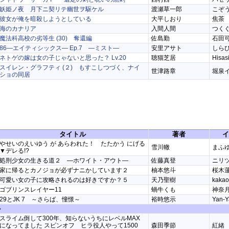
妖姫ノ夜 月下ニ契リテ幽世ヲ駆ケル
渡瀬草一郎
こぞ
彼女が俺を暗殺しようとしている
大平しおり
焦茶
海のカナリア
入間人間
つく
魔法科高校の劣等生 (30) 奪還編
佐島勤
石田
86―エイティシックス― Ep.7 ―ミスト―
安里アサト
しら
ネトゲの嫁は女の子じゃないと思った？ Lv.20
聴猫芝居
Hisas
スイレン・グラフティ (２) もすこしつづく、ナイ
世津路章
堀泉
ショの同居
タイトル
著者
イ
やせいのえいゆう が あらわれた！ たたかう にげる
雪川轍
まふ
▼デレる!?
処刑少女の生きる道２ ―ホワイト・アウト―
佐藤真登
ニリ
家に帰るとカノジョが必ずナニかしています２
柚本悠斗
桜木
可愛い女の子に攻略されるのは好きですか？５
天乃聖樹
kakao
ゴブリンスレイヤー11
蝸牛くも
神奈
29とJK 7 ～さらば、憧憬～
裕時悠示
Yan-
ル
スライム倒して300年、知らないうちにレベルMAX
になってました スピンオフ ヒラ役人やって1500
森田季節
紅緒