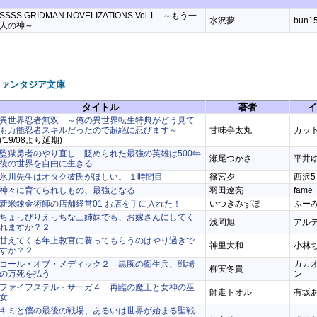
SSSS.GRIDMAN NOVELIZATIONS Vol.1 ～もう一
水沢夢
bun1
人の神～
ファンタジア文庫
タイトル
著者
イ
異世界忍者無双 ～俺の異世界転生特典がどう見て
も万能忍者スキルだったので超絶に忍びます～
甘味亭太丸
カッ
('19/08より延期)
監獄勇者のやり直し 貶められた最強の英雄は500年
瀬尾つかさ
平井
後の世界を自由に生きる
氷川先生はオタク彼氏がほしい。 １時間目
篠宮夕
西沢5
神々に育てられしもの、最強となる
羽田遼亮
fame
新米錬金術師の店舗経営01 お店を手に入れた！
いつきみずほ
ふー
ちょっぴりえっちな三姉妹でも、お嫁さんにしてく
浅岡旭
アル
れますか？２
甘えてくる年上教官に養ってもらうのはやり過ぎで
神里大和
小林
すか？２
コール・オブ・メディック２ 黒腕の衛生兵、戦場
カカ
柳実冬貴
の万死を払う
ン
ファイフステル・サーガ４ 再臨の魔王と女神の巫
師走トオル
有坂
女
キミと僕の最後の戦場、あるいは世界が始まる聖戦