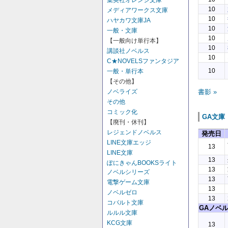
集英社オレンジ文庫
10
メディアワークス文庫
10
ハヤカワ文庫JA
10
一般・文庫
10
【一般向け単行本】
10
講談社ノベルス
10
C★NOVELSファンタジア
10
一般・単行本
【その他】
ノベライズ
書影 »
その他
コミック化
GA文庫
【廃刊・休刊】
レジェンドノベルス
発売日
LINE文庫エッジ
13
LINE文庫
13
ぽにきゃんBOOKSライト
13
ノベルシリーズ
13
電撃ゲーム文庫
13
ノベルゼロ
13
コバルト文庫
GAノベ
ルルル文庫
KCG文庫
13