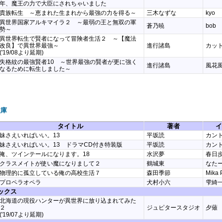
年、魔王の力で大臣にされちゃいました
貴族転生 ～恵まれた生まれから最強の力を得る～
三木なずな
kyo
異世界国家アルキマイラ２ ～最弱の王と無双の軍
蒼乃暁
bob
勢～
異世界転生で賢者になって冒険者生活２ ～【魔法
改良】で異世界最強～
進行諸島
カッ
('19/08より延期)
失格紋の最強賢者10 ～世界最強の賢者が更に強く
進行諸島
風花
なるために転生しました～
文庫
タイトル
著者
イ
妹さえいればいい。13
平坂読
カン
妹さえいればいい。13 ドラマCD付き特装版
平坂読
カン
俺、ツインテールになります。18
水沢夢
春日
クラスメイトが使い魔になりまして２
鶴城東
なた
物理的に孤立している俺の高校生活７
森田季節
Mika 
プロペラオペラ
犬村小六
雫綺
ックス
北海道の現役ハンターが異世界に放り込まれてみた
２
ジュピタースタジオ
夕薙
('19/07より延期)