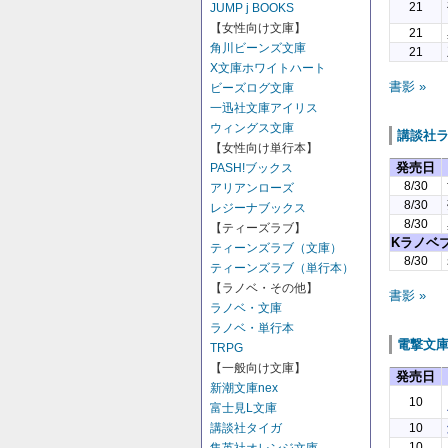
21
JUMP j BOOKS
【女性向け文庫】
21
角川ビーンズ文庫
21
X文庫ホワイトハート
書影 »
ビーズログ文庫
一迅社文庫アイリス
ウィングス文庫
講談社
【女性向け単行本】
発売日
PASH!ブックス
8/30
アリアンローズ
8/30
レジーナブックス
8/30
【ティーズラブ】
Kラノベ
ティーンズラブ（文庫）
8/30
ティーンズラブ（単行本）
【ラノベ・その他】
書影 »
ラノベ・文庫
ラノベ・単行本
電撃文
TRPG
【一般向け文庫】
発売日
新潮文庫nex
10
富士見L文庫
講談社タイガ
10
10