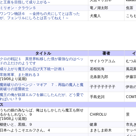
久慈マサムネ
kakao
と王座を目指して成り上がる～
ミリオン・クラウン５
竜ノ湖太郎
焦茶
ワンワン物語６ ～金持ちの犬にしてとは言った
犬魔人
こち
が、フェンリルにしろとは言ってねえ！～
タイトル
著者
イ
クロの戦記１ 異世界転移した僕が最強なのはベッ
サイトウアユム
むつ
ドの上だけのようです
成り上がり魔王のお忍び天下統一計画１
若桜拓海
風花
常敗将軍、また敗れる３
北条新九郎
伊藤
('19/06より延期)
魔術破りのリベンジ・マギア ７．再臨の魔人と魔
子子子子子子子
伊吹
術破りの逆襲術士
魔王の俺が奴隷エルフを嫁にしたんだが、どう愛で
手島史詞
COM
ればいい？９
ス
うちの娘の為ならば、俺はもしかしたら魔王も倒せ
るかもしれない。９
CHIROLU
景
('19/08より延期)
槍使いと、黒猫。９
健康
市丸
日本へようこそエルフさん。４
まきしま鈴木
ヤッ
イシ