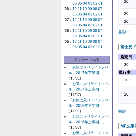
20
06
05
04
03
02
01
'08：
12
11
10
09
08
07
20
06
05
04
03
02
01
'07：
12
11
10
09
08
07
20
06
05
04
03
02
01
'06：
12
11
10
09
08
07
書影 »
06
05
04
03
02
01
'05：
12
11
10
09
08
07
富士見
06
05
04
03
02
01
発売日
アンケート結果
20
「お気に入りライトノベ
単行本
ル（2017年下半期）」
('18/01)
20
「お気に入りライトノベ
ル（2017年上半期）」
20
('17/07)
「お気に入りライトノベ
ル（2016年下半期）」
書影 »
('17/01)
「お気に入りライトノベ
ル（2016年上半期）」
MF文庫
('16/07)
「お気に入りライトノベ
発売日