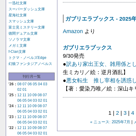
一迅社文庫
スーパーダッシュ文庫
星海社文庫
ガブリエラブックス - 2025
スマッシュ文庫
富士見ミステリー文庫
Amazon
より
徳間デュアル文庫
ソノラマ文庫
メガミ文庫
ガブリエラブックス
f-Clan文庫
9/30発売
トクマ・ノベルズEdge
●
訳あり家出王女、雑用係と
幻狼ファンタジアノベルス
生ミカリ／絵：逆月酒乱】
刊行月一覧
●
悪女転生 推し宰相を誘惑
'26：
08
07
06
05
04
03
【著：愛染乃唯／絵：深山キ
02
01
'25：
12
11
10
09
08
07
06
05
04
03
02
01
'24：
12
11
10
09
08
07
06
05
04
03
02
01
1 |
2
|
3
|
4
'23：
12
11
10
09
08
07
« ニュース: 2025年7月
|
06
05
04
03
02
01
'22：
12
11
10
09
08
07
06
05
04
03
02
01