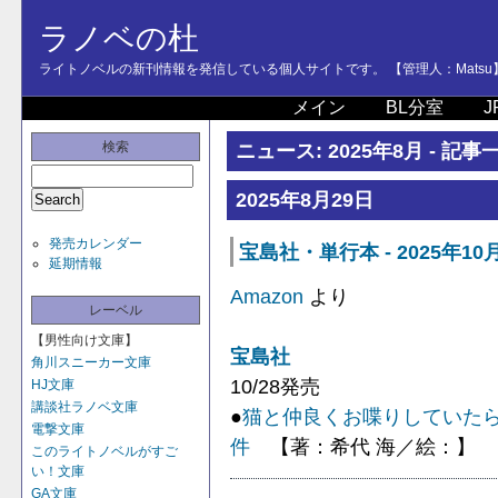
ラノベの杜
ライトノベルの新刊情報を発信している個人サイトです。 【管理人：Matsu
メイン
BL分室
J
検索
ニュース: 2025年8月 - 記事
2025年8月29日
発売カレンダー
宝島社・単行本 - 2025年10
延期情報
Amazon
より
レーベル
【男性向け文庫】
宝島社
角川スニーカー文庫
10/28発売
HJ文庫
講談社ラノベ文庫
●
猫と仲良くお喋りしていた
電撃文庫
件
【著：希代 海／絵：】
このライトノベルがすご
い！文庫
GA文庫