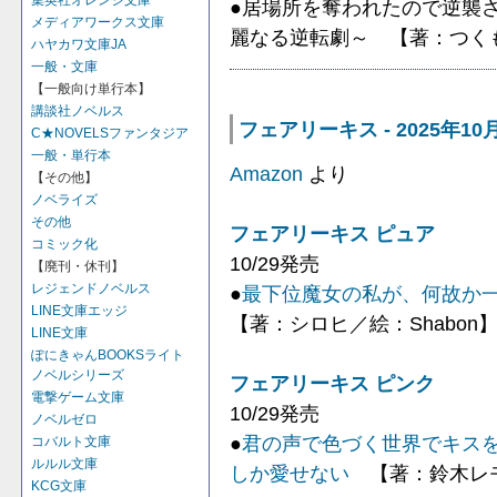
集英社オレンジ文庫
●居場所を奪われたので逆襲
メディアワークス文庫
麗なる逆転劇～ 【著：つく
ハヤカワ文庫JA
一般・文庫
【一般向け単行本】
講談社ノベルス
フェアリーキス - 2025年10
C★NOVELSファンタジア
一般・単行本
Amazon
より
【その他】
ノベライズ
その他
フェアリーキス ピュア
コミック化
10/29発売
【廃刊・休刊】
レジェンドノベルス
●
最下位魔女の私が、何故か一
LINE文庫エッジ
【著：シロヒ／絵：Shabon
LINE文庫
ぽにきゃんBOOKSライト
ノベルシリーズ
フェアリーキス ピンク
電撃ゲーム文庫
10/29発売
ノベルゼロ
●
君の声で色づく世界でキス
コバルト文庫
ルルル文庫
しか愛せない
【著：鈴木レ
KCG文庫