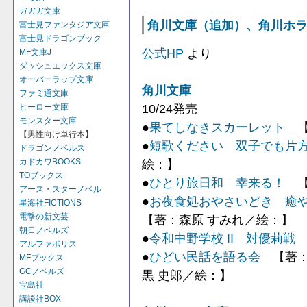
ガガガ文庫
角川文庫（追加）、角川ホラー文
富士見ファンタジア文庫
富士見ドラゴンブック
公式HP
より
MF文庫J
ダッシュエックス文庫
オーバーラップ文庫
角川文庫
ファミ通文庫
10/24発売
ヒーロー文庫
モンスター文庫
●
果てしなきスカーレット
【
【男性向け単行本】
●
短歌ください 双子でも片
ドラゴンノベルス
絵：】
カドカワBOOKS
TOブックス
●
ひとり旅日和 幸来る！
【
アース・スターノベル
●
お夜食処おやさいどき 癒
星海社FICTIONS
電撃の新文芸
【著：森原 すみれ／絵：】
朝日ノベルズ
●
令和中野学校 II 対優莉戦
アルファポリス
●
ひどい民話を語る会
【著：京
MFブックス
GCノベルズ
黒 史郎／絵：】
宝島社
講談社BOX