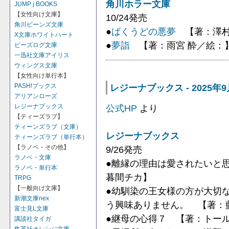
角川ホラー文庫
JUMP j BOOKS
【女性向け文庫】
10/24発売
角川ビーンズ文庫
●
ばくうどの悪夢
【著：澤村
X文庫ホワイトハート
●
夢詣
【著：雨宮 酔／絵：
ビーズログ文庫
一迅社文庫アイリス
ウィングス文庫
【女性向け単行本】
レジーナブックス - 2025年
PASH!ブックス
アリアンローズ
公式HP
より
レジーナブックス
【ティーズラブ】
ティーンズラブ（文庫）
レジーナブックス
ティーンズラブ（単行本）
【ラノベ・その他】
9/26発売
ラノベ・文庫
●離縁の理由は愛されたいと
ラノベ・単行本
暮間チカ】
TRPG
【一般向け文庫】
●幼馴染の王女様の方が大切
新潮文庫nex
う興味ありません。 【著：
富士見L文庫
●継母の心得７ 【著：トー
講談社タイガ