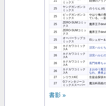
21
緋弾のアリアAA
ミックス
ヤングガンガンコ
25
のうりん (4)
ミックス
ビッグガンガンコ
やはり俺の
25
ミックス
ている。―妄言
ZERO-SUMコミッ
25
魔界王子devils 
クス
ZERO-SUMコミッ
25
魔界王子devils
クス
オーバーラップコ
25
ISシュガー＆
ミックス
カドカワコミック
26
涼宮ハルヒちゃ
スA
カドカワコミック
26
涼宮ハルヒの憂
スA
カドカワコミック
26
長門有希ちゃん
スA
カドカワコミック
まおゆう魔
26
スA
なれ、勇者よ」
27
シリウスKC
生徒会探偵キリ
Gファンタジーコ
27
魔法科高校の劣
ミックススーパー
書影 »