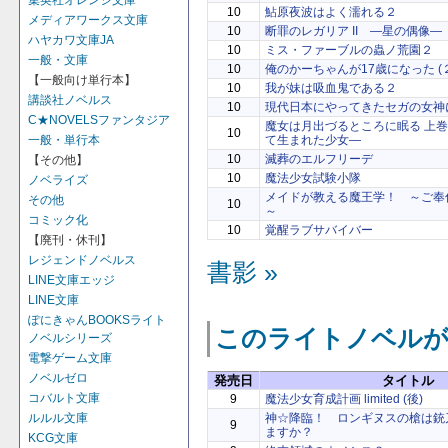
集英社オレンジ文庫
10
鮎原夜波はよく濡れる２
メディアワークス文庫
10
断罪のレガリア II ―星の偶像―
ハヤカワ文庫JA
10
ミス・ファーブルの蟲ノ荒園２
一般・文庫
10
俺のかーちゃんが17歳になった (２
【一般向け単行本】
10
我が妹は吸血鬼である２
講談社ノベルス
10
現代日本にやってきたセガの女神
C★NOVELSファンタジア
魔女は月出づるところに眠る 上
10
一般・単行本
て生まれた少女―
10
滅葬のエルフリーデ
【その他】
10
魔法少女試験小隊
ノベライズ
メイドが教える魔王学！ ～ご奉
その他
10
～
コミック化
10
覚醒ラブサバイバー
【廃刊・休刊】
レジェンドノベルス
書影 »
LINE文庫エッジ
LINE文庫
ぽにきゃんBOOKSライト
このライトノベルが
ノベルシリーズ
電撃ゲーム文庫
ノベルゼロ
発売日
タイトル
コバルト文庫
9
魔法少女育成計画 limited (後)
神☆降臨！ ロンギヌスの槍は銃
ルルル文庫
9
ますか？
KCG文庫