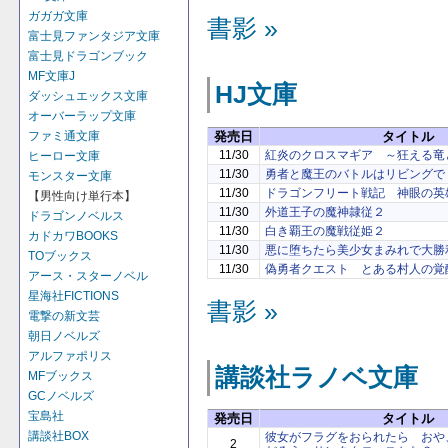
ガガガ文庫
書影 »
富士見ファンタジア文庫
富士見ドラゴンブック
MF文庫J
HJ文庫
ダッシュエックス文庫
オーバーラップ文庫
発売日
タイトル
ファミ通文庫
11/30
紅炎のクロスマギア ～狂える竜
ヒーロー文庫
11/30
勇者と魔王のバトルはリビングで
モンスター文庫
11/30
ドラゴンフリート戦記 神眼の英
【男性向け単行本】
11/30
外道王子の魔神隷従２
ドラゴンノベルス
11/30
白き覇王の魔戦従姫２
カドカワBOOKS
11/30
悪に堕ちたら美少女まみれで大勝利
TOブックス
11/30
偽勇者クエスト とある村人の覚
アース・スターノベル
星海社FICTIONS
書影 »
電撃の新文芸
朝日ノベルズ
アルファポリス
講談社ラノベ文庫
MFブックス
GCノベルズ
宝島社
発売日
タイトル
講談社BOX
彼女がフラグをおられたら おや
2