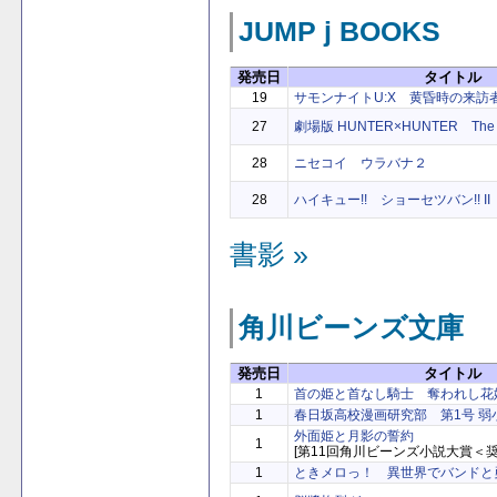
JUMP j BOOKS
発売日
タイトル
19
サモンナイトU:X 黄昏時の来訪
27
劇場版 HUNTER×HUNTER The L
28
ニセコイ ウラバナ２
28
ハイキュー!! ショーセツバン!! II
書影 »
角川ビーンズ文庫
発売日
タイトル
1
首の姫と首なし騎士 奪われし花
1
春日坂高校漫画研究部 第1号 
外面姫と月影の誓約
1
[第11回角川ビーンズ小説大賞＜奨
1
ときメロっ！ 異世界でバンドと