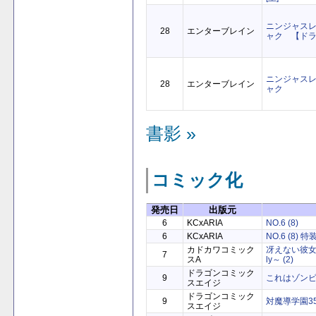
ニンジャス
28
エンターブレイン
ャク 【ドラ
ニンジャス
28
エンターブレイン
ャク
書影 »
コミック化
発売日
出版元
6
KCxARIA
NO.6 (8)
6
KCxARIA
NO.6 (8) 特
カドカワコミック
冴えない彼女の育
7
スA
ly～ (2)
ドラゴンコミック
9
これはゾンビで
スエイジ
ドラゴンコミック
9
対魔導学園35
スエイジ