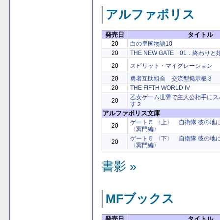
アルファポリス
発売日
タイトル
20
白の皇国物語10
20
THE NEW GATE 01．終わり
20
スピリット・マイグレーション
20
勇者互助組合 交流型掲示板３
20
THE FIFTH WORLD IV
乙女ゲーム世界で主人公相手にス
20
す２
アルファポリス文庫
ゲート５ 〈上〉 自衛隊 彼の
20
〈冥門編〉
ゲート５ 〈下〉 自衛隊 彼の
20
〈冥門編〉
書影 »
MFブックス
発売日
タイトル