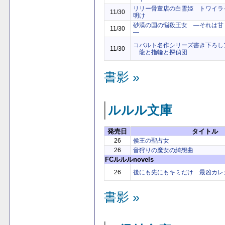
リリー骨董店の白雪姫 トワイラ
11/30
明け
砂漠の国の悩殺王女 ―それは甘
11/30
―
コバルト名作シリーズ書き下ろしア
11/30
龍と指輪と探偵団
書影 »
ルルル文庫
発売日
タイトル
26
侯王の聖占女
26
音狩りの魔女の綺想曲
FCルルルnovels
26
後にも先にもキミだけ 最凶カレ
書影 »