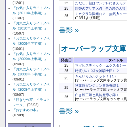
('12/01)
25
ただし、彼はヤンデレにさえモテ
「お気に入りライトノベ
25
緋弾のアリア XVI 星の砦の人狼
ル（2011年上半期）」
ミカグラ学園組曲２ 無気力クー
25
('13/11より延期)
('11/07)
「お気に入りライトノベ
書影 »
ル（2010年上半期）」
('10/07)
「お気に入りライトノベ
ル（2009年下半期）」
オーバーラップ文庫
('10/01)
「お気に入りライトノベ
ル（2009年上半期）」
発売日
タイトル
('09/07)
25
マゾヒスティック・エクスタシー
「お気に入りライトノベ
25
時渡りの〈紅女神騎士団〉２
ル（2008年下半期）」
きんいろカルテット！ (１)
25
('09/01)
[オーバーラップ文庫キックオフ賞
「お気に入りライトノベ
秋葉原ダンジョン冒険奇譚１
25
ル（2008年上半期）」
[オーバーラップ文庫キックオフ賞
('08/07)
白き煌王姫と異能魔導小隊１
25
[オーバーラップ文庫キックオフ賞
「好きな作家、イラスト
レータ」
('08/03)
書影 »
「おすすめの本」
('07/09)