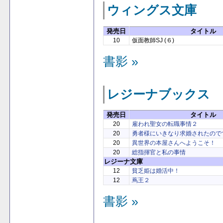
ウィングス文庫
発売日
タイトル
10
仮面教師SJ (６)
書影 »
レジーナブックス
発売日
タイトル
20
雇われ聖女の転職事情２
20
勇者様にいきなり求婚されたので
20
異世界の本屋さんへようこそ！
20
総指揮官と私の事情
レジーナ文庫
12
貧乏姫は婚活中！
12
蔦王２
書影 »