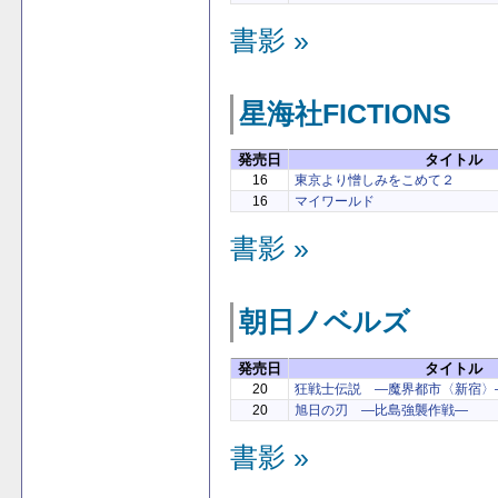
書影 »
星海社FICTIONS
発売日
タイトル
16
東京より憎しみをこめて２
16
マイワールド
書影 »
朝日ノベルズ
発売日
タイトル
20
狂戦士伝説 ―魔界都市〈新宿〉
20
旭日の刃 ―比島強襲作戦―
書影 »