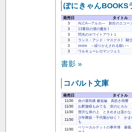
ぽにきゃんBOOK
発売日
タイトル
3
ALCA―アルカ― 創生のエコーズ
3
13番目の僕の魔女 I
3
閃光のホワイトアウト１
3
ランス・アンド・マスクス I 騎
3
resire ～繰りかえされる願い～
3
ワルキューレロマンツェ１
書影 »
コバルト文庫
発売日
タイトル
11/30
炎の蜃気楼 邂逅編 真皓き残響
11/30
お釈迦様もみてる 蛍のヒカル
11/30
贅沢な身の上 ときめきは遥かな
少年舞妓・千代菊がゆく！ かま
11/30
も
ベリーカルテットの事件簿 薔薇
11/30
ート