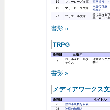
19
マリーローズ文庫
龍宮浪漫 
木蓮の花嫁
19
マリーローズ文庫
乱れる～
蜜に濡れる
27
プリエール文庫
黒王太子に
書影 »
TRPG
発売日
出版元
ロール＆ロールブ
迷宮キング
7
ックス
芒星
書影 »
メディアワークス文
発売日
タイトル
25
僕の小規模な自殺
25
神様の御用人