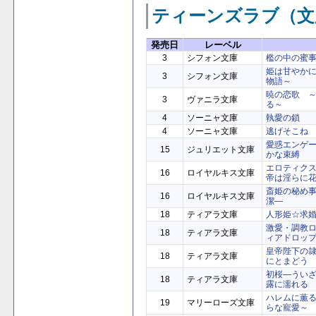
ティーンズラブ（文
発売日
レーベル
3
シフォン文庫
檻の中の蜜
姫は甘やか
3
シフォン文庫
物語～
暁の恋歌 
3
ヴァニラ文庫
る～
4
ソーニャ文庫
執愛の鎖
4
ソーニャ文庫
逃げそこね
愛惑エンゲ
15
ジュリエット文庫
かな束縛
エロティク
16
ロイヤルキス文庫
帝は淫らに
斎姫の秘め
16
ロイヤルキス文庫
潔―
18
ティアラ文庫
人形姫☆求
激愛・調教
18
ティアラ文庫
ィアドロッ
皇帝陛下の
18
ティアラ文庫
にとまどう
初桜―うい
18
ティアラ文庫
露に濡れる
ハレムに薫
19
マリーローズ文庫
らな寵愛～