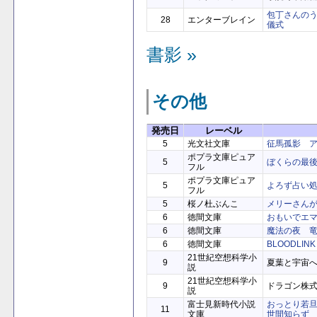
包丁さんの
28
エンターブレイン
儀式
書影 »
その他
発売日
レーベル
5
光文社文庫
征馬孤影 
ポプラ文庫ピュア
5
ぼくらの最
フル
ポプラ文庫ピュア
5
よろず占い
フル
5
桜ノ杜ぶんこ
メリーさん
6
徳間文庫
おもいでエ
6
徳間文庫
魔法の夜 
6
徳間文庫
BLOODLIN
21世紀空想科学小
9
夏葉と宇宙
説
21世紀空想科学小
9
ドラゴン株
説
富士見新時代小説
おっとり若旦
11
文庫
世間知らず