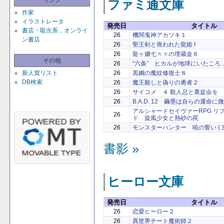
リンク
ファミ通文庫
作家
イラストレータ
発売日
タイトル
書店・取次系，オンライ
26
機関鬼神アカツキ１
ン書店
26
聖王剣と喪われた龍姫 I
26
龍ヶ嬢七々々の埋蔵金６
その他
26
“六条” ヒカルが地球にいたころ……
26
黒鋼の魔紋修復士８
新人賞リスト
DB検索
26
魔王殺しと偽りの勇者２
26
サイコメ ４ 殺人忌と裏盆会を
26
B.A.D. 12 繭墨は自らの運命に
アルシャードセイヴァーRPG リ
26
ド 旋風少女と熱砂の罠
26
モンスターハンター 暁の誓い (３
書影 »
ヒーロー文庫
発売日
タイトル
26
恋愛ヒーロー２
26
異世界チート魔術師２