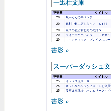
一迅社文庫
発売日
タイトル
20
政宗くんのリベンジ
20
真剣で私に恋しなさい！Ｓ (６)
20
銀閃の戦乙女と封門の姫５
20
ウは宇宙ヤバイのウ！ ～セカイ
20
ファナティック・ブレイクスルー
書影 »
スーパーダッシュ文
発売日
タイトル
25
オトメ３原則！６
25
オレのリベンジがヒロインを全員
25
後宮楽園球場 ハレムリーグ・ベ
書影 »