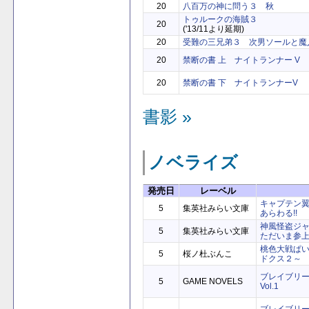
20
八百万の神に問う３ 秋
トゥルークの海賊３
20
('13/11より延期)
20
受難の三兄弟３ 次男ソールと魔
20
禁断の書 上 ナイトランナー V
20
禁断の書 下 ナイトランナーV
書影 »
ノベライズ
発売日
レーベル
キャプテン
5
集英社みらい文庫
あらわる!!
神風怪盗ジ
5
集英社みらい文庫
ただいま参
桃色大戦ぱ
5
桜ノ杜ぶんこ
ドクス２～
ブレイブリー
5
GAME NOVELS
Vol.1