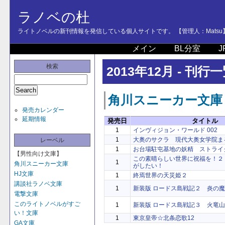
ラノベの杜
ライトノベルの新刊情報を発信している個人サイトです。 【管理人：Matsu
メイン
BL分室
J
検索
2013年12月 - 刊行
角川スニーカー文庫
発売カレンダー
延期情報
発売日
タイトル
1
インヴィジョン・ワールド 002
1
大奥のサクラ 現代大奥女学院ま
レーベル
1
お台場駐屯基地の妖精 ストライ
【男性向け文庫】
この素晴らしい世界に祝福を！２
1
角川スニーカー文庫
がしたい！
HJ文庫
1
終焉世界の天災姫２
講談社ラノベ文庫
1
新装版 ロードス島戦記２ 炎の
電撃文庫
このライトノベルがすご
1
新装版 ロードス島戦記３ 火竜山の
い！文庫
1
東京皇帝☆北条恋歌12
GA文庫