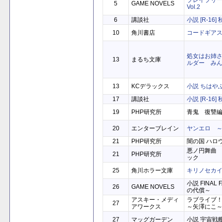
ブレイブリー
5
GAME NOVELS
Vol.2
6
講談社
小説 [R-16]
10
角川書店
コードギアス
処女はお姉さ
13
まるち文庫
ルダー み
13
KCデラックス
小説 ちはやふ
17
講談社
小説 [R-16]
19
PHP研究所
青鬼 復讐
20
エンターブレイン
ヤンエロ 
21
PHP研究所
闇の国 ハロ
悪ノ円舞曲
21
PHP研究所
ック
25
角川ホラー文庫
キリノセカイ
小説 FINAL 
26
GAME NOVELS
の代償～
アスキー・メディ
ラブライブ！ Sc
27
アワークス
～矢澤にこ
27
マッグガーデン
小説 宇宙戦艦