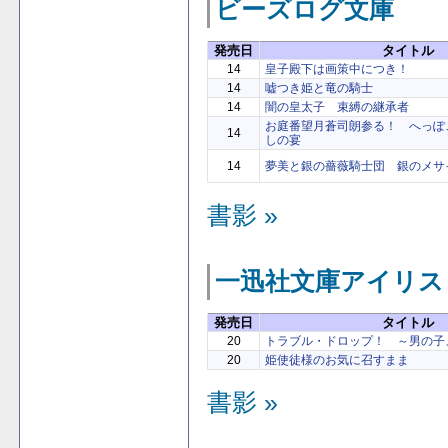
ビーズログ文庫
発売日
タイトル
14
皇子殿下は画策中につき！
14
嘘つき姫と竜の騎士
14
闇の皇太子 束縛の継承者
お庭番望月蒼司朗参る！ へっぽ
14
しの宴
14
夢美と銀の薔薇騎士団 銀のメサ
書影 »
一迅社文庫アイリス
発売日
タイトル
20
トラブル・ドロップ！ ～男の子
20
姫使徒様のお気に召すまま
書影 »