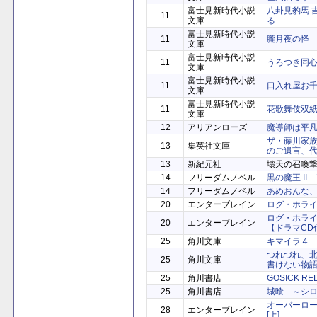
富士見新時代小説
八卦見豹馬 
11
文庫
る
富士見新時代小説
11
朧月夜の怪
文庫
富士見新時代小説
11
うろつき同
文庫
富士見新時代小説
11
口入れ屋お千恵
文庫
富士見新時代小説
11
花歌舞伎双
文庫
12
アリアンローズ
魔導師は平
ザ・藤川家
13
集英社文庫
のご遺言、
13
新紀元社
壊天の召喚
14
フリーダムノベル
黒の魔王 I
14
フリーダムノベル
あめおんな
20
エンターブレイン
ログ・ホラ
ログ・ホラ
20
エンターブレイン
【ドラマCD
25
角川文庫
キマイラ４
つれづれ、
25
角川文庫
書けない物
25
角川書店
GOSICK RE
25
角川書店
城喰 ～シ
オーバーロ
28
エンターブレイン
[上]