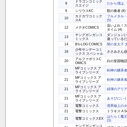
ドラゴンコミック
9
だから僕は、H
スエイジ
9
シリウスKC
獣の奏者 (8)
カドカワコミック
フルメタル
10
スA
(5)
這いよれ！
12
メテオCOMICS
タイム (4)
ヤングガンガンコ
ダンジョン
13
ミックス
違っているだろ
14
B's-LOG COMICS
闇の皇太子 
少年サンデーコミ
18
ささみさん@が
ックス スペシャル
アルファポリスC
20
白の皇国物語 
OMICS
MFコミックス ア
21
剣神の継承者 
ライブシリーズ
MFコミックス ア
21
剣神の継承者 
ライブシリーズ
MFコミックス ア
21
緋弾のアリア 
ライブシリーズ
MFコミックス ア
21
あそびにいくヨ
ライブシリーズ
21
電撃コミックス
境界線上のホラ
21
電撃コミックス
トラキス A Sch
はたらく魔
21
電撃コミックスEX
(3)
ヤングガンガンコ