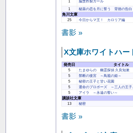
1
脳漿炸裂ガール
1
秘薬の恋を月に誓う 背徳の告白
角川文庫
25
今日からマ王！ カロリア編
書影 »
X文庫ホワイトハー
発売日
タイトル
5
たまゆらの 幽霊探偵 久良知漱
5
禁断の後宮 ～鳥籠の姫～
5
秘密の王子と甘い花園
5
運命のプロポーズ ～三人の王子
5
アイラ ～永遠の誓い～
講談社文庫
13
秘密
書影 »