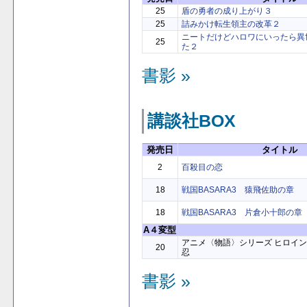
25
盾の勇者の成り上がり３
25
詰みかけ転生領主の改革２
ニートだけどハロワにいったら異
25
た２
書影 »
講談社BOX
発売日
タイトル
2
百殺目の恋
18
戦国BASARA3 猿飛佐助の章
18
戦国BASARA3 片倉小十郎の章
A４変型
アニメ〈物語〉シリーズ ヒロイ
20
忍
書影 »