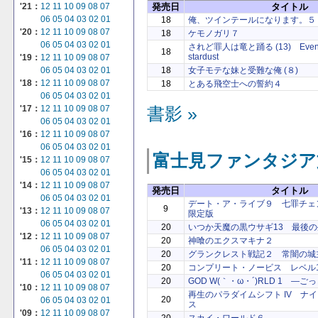
'21：
12
11
10
09
08
07
発売日
タイトル
06
05
04
03
02
01
18
俺、ツインテールになります。５
'20：
12
11
10
09
08
07
18
ケモノガリ７
06
05
04
03
02
01
されど罪人は竜と踊る (13) Even if 
18
stardust
'19：
12
11
10
09
08
07
06
05
04
03
02
01
18
女子モテな妹と受難な俺 (８)
'18：
12
11
10
09
08
07
18
とある飛空士への誓約４
06
05
04
03
02
01
'17：
12
11
10
09
08
07
書影 »
06
05
04
03
02
01
'16：
12
11
10
09
08
07
06
05
04
03
02
01
富士見ファンタジア
'15：
12
11
10
09
08
07
06
05
04
03
02
01
'14：
12
11
10
09
08
07
発売日
タイトル
06
05
04
03
02
01
デート・ア・ライブ９ 七罪チェンジ
9
'13：
12
11
10
09
08
07
限定版
06
05
04
03
02
01
20
いつか天魔の黒ウサギ13 最後
'12：
12
11
10
09
08
07
20
神喰のエクスマキナ２
06
05
04
03
02
01
20
グランクレスト戦記２ 常闇の城
'11：
12
11
10
09
08
07
20
コンプリート・ノービス レベル
06
05
04
03
02
01
20
GOD W(｀・ω・´)RLD 1 ―
'10：
12
11
10
09
08
07
再生のパラダイムシフト IV ナ
20
06
05
04
03
02
01
ス
'09：
12
11
10
09
08
07
20
スカイ・ワールド６