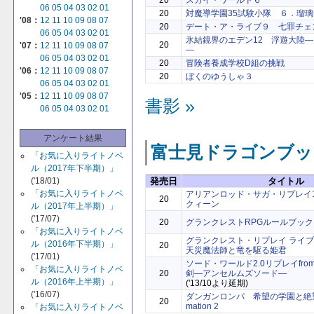
06
05
04
03
02
01
20
対魔導学園35試験小隊 ６．瑠
'08：
12
11
10
09
08
07
20
デート・ア・ライブ９ 七罪チェ
06
05
04
03
02
01
氷結鏡界のエデン12 浮遊大陸
20
'07：
12
11
10
09
08
07
―
06
05
04
03
02
01
20
冒険者養成学校D組の挑戦
'06：
12
11
10
09
08
07
20
ぼくのゆうしゃ３
06
05
04
03
02
01
'05：
12
11
10
09
08
07
書影 »
06
05
04
03
02
01
アンケート結果
富士見ドラゴンブッ
「お気に入りライトノベ
ル（2017年下半期）」
発売日
タイトル
('18/01)
「お気に入りライトノベ
アリアンロッド・サガ・リプレイ
20
クィーン
ル（2017年上半期）」
('17/07)
20
グランクレストRPGルールブック
「お気に入りライトノベ
グランクレスト・リプレイ ライ
ル（2016年下半期）」
20
天災魔法師と竜を駆る姫君
('17/01)
ソード・ワールド2.0リプレイfrom
「お気に入りライトノベ
20
剣―アンセルムズソード―
ル（2016年上半期）」
('13/10より延期)
('16/07)
ダンガンロンパ 希望の学園と絶望の高
20
mation 2
「お気に入りライトノベ