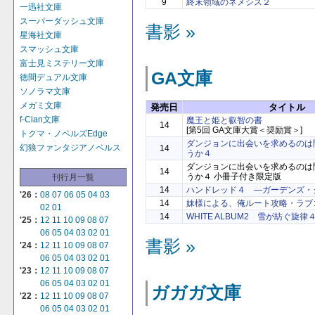
9
終末領域のネメシス２
一迅社文庫
スーパーダッシュ文庫
書影 »
星海社文庫
スマッシュ文庫
富士見ミステリー文庫
GA文庫
徳間デュアル文庫
ソノラマ文庫
メガミ文庫
発売日
タイトル
f-Clan文庫
魔王と姫と叡智の書
14
[第5回 GA文庫大賞＜奨励賞＞]
トクマ・ノベルズEdge
ダンジョンに出会いを求めるのは
幻狼ファンタジアノベルス
14
うか４
ダンジョンに出会いを求めるのは
14
うか４ 小冊子付き限定版
刊行月一覧
14
ハンドレッド４ ―ガーデンズ・
'26：
08
07
06
05
04
03
14
妹様による、俺ルート攻略・ラブ
02
01
14
WHITE ALBUM2 雪が紡ぐ旋律
'25：
12
11
10
09
08
07
06
05
04
03
02
01
書影 »
'24：
12
11
10
09
08
07
06
05
04
03
02
01
'23：
12
11
10
09
08
07
06
05
04
03
02
01
ガガガ文庫
'22：
12
11
10
09
08
07
06
05
04
03
02
01