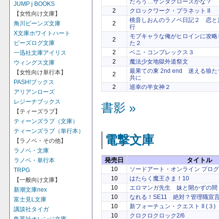
だろう…サンタクロースかな？
JUMP j BOOKS
2
クロックワーク・プラネット II
【女性向け文庫】
桃音しおんのラノベ日記２ 恋と
2
角川ビーンズ文庫
行
X文庫ホワイトハート
モブキャラな俺がヒロインに攻略
2
た２
ビーズログ文庫
2
ベニ・コンプレックス３
一迅社文庫アイリス
2
魔法少女地獄外道祭文
ウィングス文庫
最果ての東 2nd end 迷える
【女性向け単行本】
2
共に
PASH!ブックス
2
巡幸の半女神２
アリアンローズ
レジーナブックス
書影 »
【ティーズラブ】
ティーンズラブ（文庫）
ティーンズラブ（単行本）
電撃文庫
【ラノベ・その他】
ラノベ・文庫
発売日
タイトル
ラノベ・単行本
10
ソードアート・オンライン プロ
TRPG
10
はたらく魔王さま！10
【一般向け文庫】
10
エロマンガ先生 妹と開かずの間
新潮文庫nex
10
なれる！SE11 絶対？管理職宣
富士見L文庫
10
新フォーチュン・クエスト II (３
講談社タイガ
10
クロクロクロック2/6