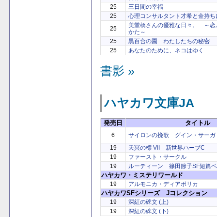
25
三日間の幸福
25
心理コンサルタント才希と金持ち
美堂橋さんの優雅な日々。 ～恋
25
かた～
25
黒百合の園 わたしたちの秘密
25
あなたのために、ネコはゆく
書影 »
ハヤカワ文庫JA
発売日
タイトル
6
サイロンの挽歌 グイン・サーガ (1
19
天冥の標 VII 新世界ハーブC
19
ファースト・サークル
19
ルーティーン 篠田節子SF短篇
ハヤカワ・ミステリワールド
19
アルモニカ・ディアボリカ
ハヤカワSFシリーズ Jコレクション
19
深紅の碑文 (上)
19
深紅の碑文 (下)