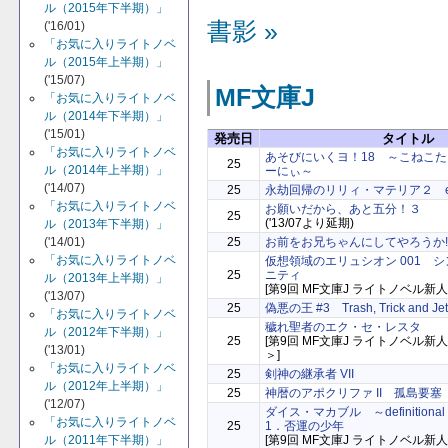
ル（2015年下半期）」
書影 »
('16/01)
「お気に入りライトノベ
ル（2015年上半期）」
('15/07)
MF文庫J
「お気に入りライトノベ
ル（2014年下半期）」
('15/01)
発売日
タイトル
「お気に入りライトノベ
あそびにいくヨ！18 ～こねこ
25
ル（2014年上半期）」
ーにぃ～
('14/07)
25
永劫回帰のリリィ・マテリア２ elixir
「お気に入りライトノベ
お願いだから、あと五分！３
25
('13/07より延期)
ル（2013年下半期）」
('14/01)
25
お前をお兄ちゃんにしてやろうか!
「お気に入りライトノベ
仮想領域のエリュシオン 001 
25
ニティ
ル（2013年上半期）」
[第9回 MF文庫J ライトノベル新
('13/07)
25
偽悪の王 #3 Trash, Trick and Jet-B
「お気に入りライトノベ
穢れ聖者のエク・セ・レスタ
ル（2012年下半期）」
25
[第9回 MF文庫J ライトノベル
('13/01)
＞]
「お気に入りライトノベ
25
剣神の継承者 VII
ル（2012年上半期）」
25
神暦のアポクリファ II 孤島要塞
('12/07)
ダイス・マカブル ～definitional r
「お気に入りライトノベ
25
1．否運の少年
ル（2011年下半期）」
[第9回 MF文庫J ライトノベル新