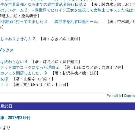
生が世界最強となるまでの異世界武者修行日誌 2
【著：関力水／絵：おぐ
のデスゲーム 2 ～異世界でヒロイン王女を無視して女騎士にキスした俺は
華慧太／絵：桑島黎音】
回復役に打って出ました 3 ―異世界を乱す暗黒ヒール―
【著：空水城／
モ】
じゃありません！ 2
【著：さき／絵：夏珂】
ブックス
は終わらない 4
【著：灯乃／絵：麻谷知世】
デッド城でコックになった理由 2
【著：山石コウ／絵：六原ミツヂ】
カフェを開店しました。 9
【著：甘沢林檎／絵：(11)】
聖女様
【著：山梨ネコ／絵：】
！ 3
【著：文月ゆうり／絵：十五日】
Permalink
|
Comme
1月25日
 - 2017年2月刊
r
より