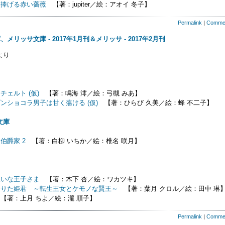
に捧げる赤い薔薇
【著：jupiter／絵：アオイ 冬子】
Permalink
|
Comme
メリッサ文庫 - 2017年1月刊＆メリッサ - 2017年2月刊
より
チェルト (仮)
【著：鳴海 澪／絵：弓槻 みあ】
ンショコラ男子は甘く蕩ける (仮)
【著：ひらび 久美／絵：蜂 不二子】
文庫
伯爵家 2
【著：白柳 いちか／絵：椎名 咲月】
嫌いな王子さま
【著：木下 杏／絵：ワカツキ】
降りた姫君 ～転生王女とケモノな賢王～
【著：葉月 クロル／絵：田中 琳
【著：上月 ちよ／絵：瀧 順子】
Permalink
|
Comme