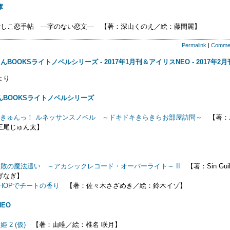
庫
でしこ恋手帖 ―字のない恋文― 【著：深山くのえ／絵：藤間麗】
Permalink
|
Comme
BOOKSライトノベルシリーズ - 2017年1月刊＆アイリスNEO - 2017年2月
より
んBOOKSライトノベルシリーズ
マジきゅんっ！ ルネッサンスノベル ～ドキドキきらきらお部屋訪問～
【著：
三尾じゅん太】
敗の魔法遣い ～アカシックレコード・オーバーライト～ II
【著：Sin Guil
げなぎ】
HOPでチートの香り
【著：佐々木さざめき／絵：鈴木イゾ】
EO
 2 (仮)
【著：由唯／絵：椎名 咲月】