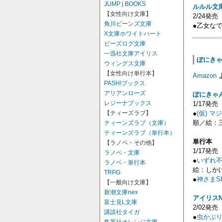
JUMP j BOOKS
ルルル文
【女性向け文庫】
2/24発売
角川ビーンズ文庫
●乙女な
X文庫ホワイトハート
ビーズログ文庫
一迅社文庫アイリス
ぽにきゃん
ウィングス文庫
【女性向け単行本】
Amazon
PASH!ブックス
アリアンローズ
ぽにきゃ
レジーナブックス
1/17発売
●
(仮) 
【ティーズラブ】
順／絵：
ティーンズラブ（文庫）
ティーンズラブ（単行本）
単行本
【ラノベ・その他】
1/17発売
ラノベ・文庫
●
いずれ不
ラノベ・単行本
絵：しか
TRPG
●
神さまS
【一般向け文庫】
新潮文庫nex
アイリスN
富士見L文庫
2/02発売
講談社タイガ
●
虫かぶり姫