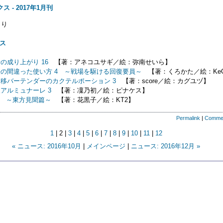
ス - 2017年1月刊
り
クス
の成り上がり 16
【著：アネコユサギ／絵：弥南せいら】
の間違った使い方 4 ～戦場を駆ける回復要員～
【著：くろかた／絵：Ke
移バーテンダーのカクテルポーション 3
【著：score／絵：カグユヅ】
アルミュナーレ 3
【著：凜乃初／絵：ピナケス】
3 ～東方見聞篇～
【著：花黒子／絵：KT2】
Permalink
|
Comme
1
| 2 |
3
|
4
|
5
|
6
|
7
|
8
|
9
|
10
|
11
|
12
« ニュース: 2016年10月
|
メインページ
|
ニュース: 2016年12月 »