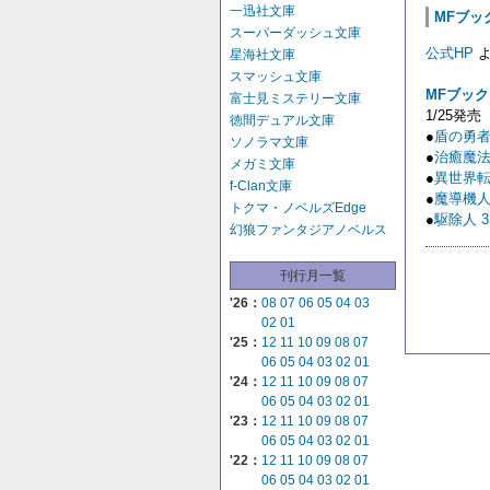
一迅社文庫
MFブック
スーパーダッシュ文庫
公式HP
よ
星海社文庫
スマッシュ文庫
MFブッ
富士見ミステリー文庫
1/25発売
徳間デュアル文庫
●
盾の勇者
ソノラマ文庫
●
治癒魔法
メガミ文庫
●
異世界転
f-Clan文庫
●
魔導機人
トクマ・ノベルズEdge
●
駆除人 
幻狼ファンタジアノベルス
刊行月一覧
'26：
08
07
06
05
04
03
02
01
'25：
12
11
10
09
08
07
06
05
04
03
02
01
'24：
12
11
10
09
08
07
06
05
04
03
02
01
'23：
12
11
10
09
08
07
06
05
04
03
02
01
'22：
12
11
10
09
08
07
06
05
04
03
02
01