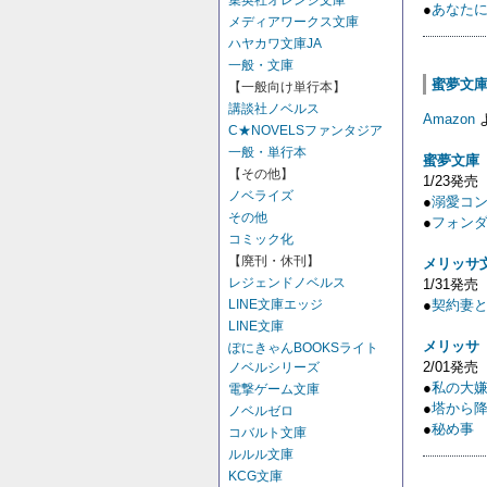
集英社オレンジ文庫
●
あなた
メディアワークス文庫
ハヤカワ文庫JA
一般・文庫
蜜夢文庫、
【一般向け単行本】
講談社ノベルス
Amazon
C★NOVELSファンタジア
一般・単行本
蜜夢文庫
【その他】
1/23発売
ノベライズ
●
溺愛コン
その他
●
フォンダ
コミック化
【廃刊・休刊】
メリッサ
レジェンドノベルス
1/31発売
LINE文庫エッジ
●
契約妻と
LINE文庫
メリッサ
ぽにきゃんBOOKSライト
2/01発売
ノベルシリーズ
●
私の大
電撃ゲーム文庫
●
塔から
ノベルゼロ
●
秘め事
コバルト文庫
ルルル文庫
KCG文庫