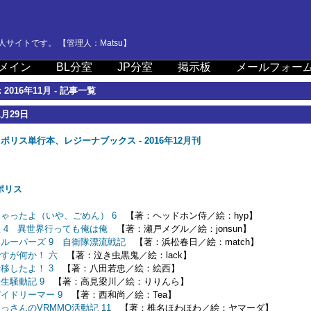
サイトです。 【管理人：Matsu】
メイン
BL分室
JP分室
掲示板
メールフォー
 2016年11月 - 記事一覧
1月29日
ポリス単行本、レジーナブックス - 2016年12月刊
り
ポリス
ゃったよ（いや、ごめん） 6
【著：ヘッドホン侍／絵：hyp】
 4 異世界行っても俺は俺
【著：瀬戸メグル／絵：jonsun】
ルーパーズ 9 自衛隊漂流戦記
【著：浜松春日／絵：match】
すが何か！ 六
【著：泣き虫黒鬼／絵：lack】
移したよ！ 3
【著：八田若忠／絵：絵西】
生騒動記 9
【著：高見梁川／絵：りりんら】
イドリーマー 9
【著：西和尚／絵：Tea】
っさんのVRMMO活動記 11
【著：椎名ほわほわ／絵：ヤマーダ】