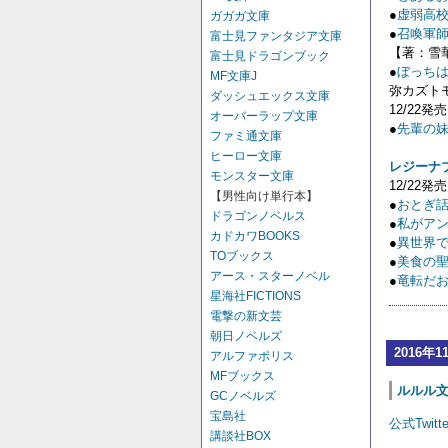
●
虚弱高校
ガガガ文庫
●
召喚軍師
富士見ファンタジア文庫
【著：雪
富士見ドラゴンブック
●
ぼっちは
MF文庫J
弥カズト
ダッシュエックス文庫
12/22発売
オーバーラップ文庫
●
先輩の妹
ファミ通文庫
ヒーロー文庫
レジーナ
モンスター文庫
12/22発売
【男性向け単行本】
●
おとぎ話
ドラゴンノベルス
●
私がアン
カドカワBOOKS
●
異世界で
TOブックス
●
美食の
アース・スターノベル
●
竜転だお
星海社FICTIONS
電撃の新文芸
朝日ノベルズ
2016年1
アルファポリス
MFブックス
ルルル文庫
GCノベルズ
宝島社
公式Twitte
講談社BOX