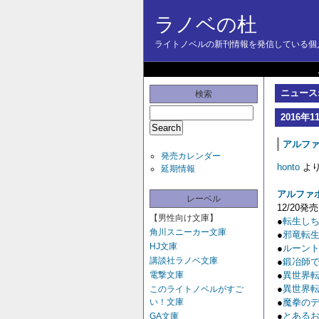
ラノベの杜
ライトノベルの新刊情報を発信している個人
ニュース:
検索
2016年1
アルファ
発売カレンダー
honto
よ
延期情報
アルファ
レーベル
12/20発売
【男性向け文庫】
●
転生しち
角川スニーカー文庫
●
邪竜転生
HJ文庫
●
ルーント
講談社ラノベ文庫
●
鍛冶師で
電撃文庫
●
異世界転
●
異世界転
このライトノベルがすご
い！文庫
●
魔拳のデ
●
とあるお
GA文庫