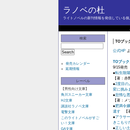
ラノベの杜
ライトノベルの新刊情報を発信している個人
検索
TOブッ
公式HP
よ
TOブック
発売カレンダー
9/15発売
延期情報
●
転生陰陽
【著：赤野
レーベル
●
2度目の
【男性向け文庫】
変に挑み
角川スニーカー文庫
●
怠惰な悪
【著：メ
HJ文庫
●
肥満令嬢
講談社ラノベ文庫
遺す
【著
電撃文庫
●
アラサ
このライトノベルがすご
きこもりた
い！文庫
●
正しい
GA文庫