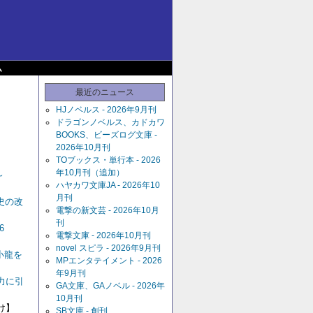
ム
最近のニュース
HJノベルス - 2026年9月刊
ドラゴンノベルス、カドカワ
BOOKS、ビーズログ文庫 -
2026年10月刊
TOブックス・単行本 - 2026
年10月刊（追加）
～
ハヤカワ文庫JA - 2026年10
月刊
史の改
電撃の新文芸 - 2026年10月
刊
6
電撃文庫 - 2026年10月刊
novel スピラ - 2026年9月刊
小龍を
MPエンタテイメント - 2026
年9月刊
力に引
GA文庫、GAノベル - 2026年
10月刊
け】
SB文庫 - 創刊