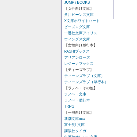
JUMP j BOOKS
【女性向け文庫】
角川ビーンズ文庫
X文庫ホワイトハート
ビーズログ文庫
一迅社文庫アイリス
ウィングス文庫
【女性向け単行本】
PASH!ブックス
アリアンローズ
レジーナブックス
【ティーズラブ】
ティーンズラブ（文庫）
ティーンズラブ（単行本）
【ラノベ・その他】
ラノベ・文庫
ラノベ・単行本
TRPG
【一般向け文庫】
新潮文庫nex
富士見L文庫
講談社タイガ