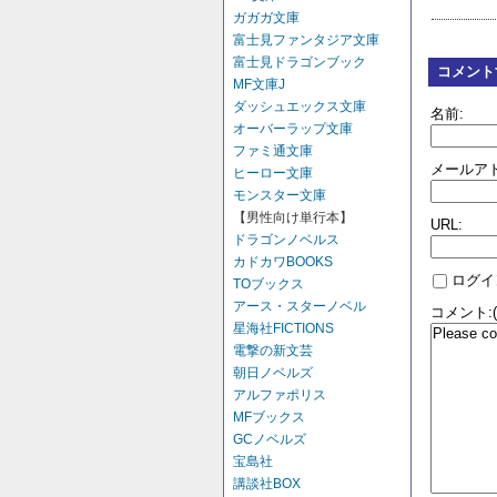
ガガガ文庫
富士見ファンタジア文庫
富士見ドラゴンブック
コメント
MF文庫J
ダッシュエックス文庫
名前:
オーバーラップ文庫
ファミ通文庫
メールアド
ヒーロー文庫
モンスター文庫
【男性向け単行本】
URL:
ドラゴンノベルス
カドカワBOOKS
ログイ
TOブックス
アース・スターノベル
コメント:
星海社FICTIONS
電撃の新文芸
朝日ノベルズ
アルファポリス
MFブックス
GCノベルズ
宝島社
講談社BOX