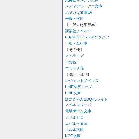
集英社オレンジ文庫
メディアワークス文庫
ハヤカワ文庫JA
一般・文庫
【一般向け単行本】
講談社ノベルス
C★NOVELSファンタジア
一般・単行本
【その他】
ノベライズ
その他
コミック化
【廃刊・休刊】
レジェンドノベルス
LINE文庫エッジ
LINE文庫
ぽにきゃんBOOKSライト
ノベルシリーズ
電撃ゲーム文庫
ノベルゼロ
コバルト文庫
ルルル文庫
KCG文庫