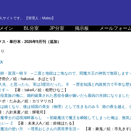
サイトです。 【管理人：Matsu】
メイン
BL分室
JP分室
掲示板
メールフォー
クス・単行本 - 2026年9月刊（追加）
り
ス
師・賀茂一樹 9 ～二度と地獄はご免なので、閻魔大王の神気で無双します
用介／絵：hakusai、きばとり】
人生、と思ったら、実は3度目だった。 8 ～歴史知識と内政努力で不幸な歴
ます～
【著：take4／絵：桧野ひなこ】
役貴族の俺に、婚約破棄された悪役令嬢が嫁いだら最凶の夫婦になりました 
ソポ・たみあ／絵：カリマリカ】
は細くなり、後は傾国の美女（物理）として生きるのみ 5 敗の夜を越え、
：八針来夏／絵：輝竜司】
ー魔導士の辺境湖畔暮らし ～初級魔法で魔王を瞬殺してしまった俺は、無気
い～ 2
【著：未来人A／絵：鈴穂ほたる】
土魔法の使い方 ～理系おじさんの異世界生活～
【著：麻鬼／絵：市丸きす