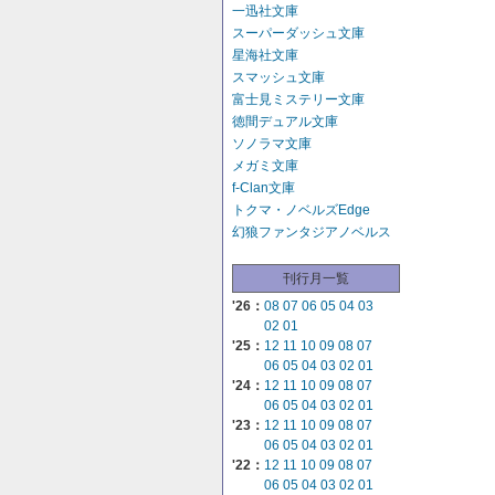
一迅社文庫
スーパーダッシュ文庫
星海社文庫
スマッシュ文庫
富士見ミステリー文庫
徳間デュアル文庫
ソノラマ文庫
メガミ文庫
f-Clan文庫
トクマ・ノベルズEdge
幻狼ファンタジアノベルス
刊行月一覧
'26：
08
07
06
05
04
03
02
01
'25：
12
11
10
09
08
07
06
05
04
03
02
01
'24：
12
11
10
09
08
07
06
05
04
03
02
01
'23：
12
11
10
09
08
07
06
05
04
03
02
01
'22：
12
11
10
09
08
07
06
05
04
03
02
01