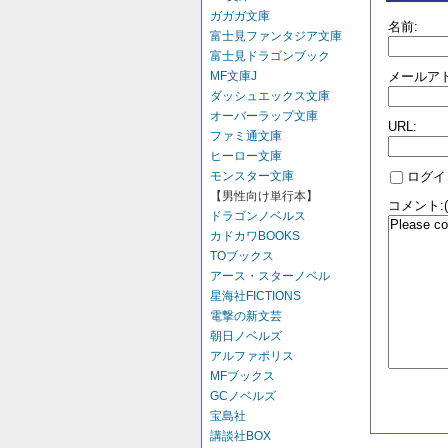
ガガガ文庫
名前:
富士見ファンタジア文庫
富士見ドラゴンブック
MF文庫J
メールアド
ダッシュエックス文庫
オーバーラップ文庫
URL:
ファミ通文庫
ヒーロー文庫
モンスター文庫
ログイ
【男性向け単行本】
コメント:
ドラゴンノベルス
カドカワBOOKS
TOブックス
アース・スターノベル
星海社FICTIONS
電撃の新文芸
朝日ノベルズ
アルファポリス
MFブックス
GCノベルズ
宝島社
講談社BOX