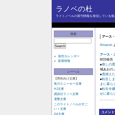
ラノベの杜
ライトノベルの新刊情報を発信している個人
検索
アース・ス
Amazon
アース・
発売カレンダー
8/03発売
延期情報
●
推しの悪
城あおの
レーベル
●
貴婦人た
【男性向け文庫】
●
転生し
角川スニーカー文庫
まに暮ら
●
転生令
HJ文庫
せに暮らし
講談社ラノベ文庫
電撃文庫
このライトノベルがすご
い！文庫
コメント
GA文庫