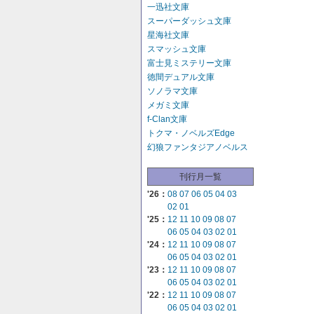
一迅社文庫
スーパーダッシュ文庫
星海社文庫
スマッシュ文庫
富士見ミステリー文庫
徳間デュアル文庫
ソノラマ文庫
メガミ文庫
f-Clan文庫
トクマ・ノベルズEdge
幻狼ファンタジアノベルス
刊行月一覧
'26：
08
07
06
05
04
03
02
01
'25：
12
11
10
09
08
07
06
05
04
03
02
01
'24：
12
11
10
09
08
07
06
05
04
03
02
01
'23：
12
11
10
09
08
07
06
05
04
03
02
01
'22：
12
11
10
09
08
07
06
05
04
03
02
01