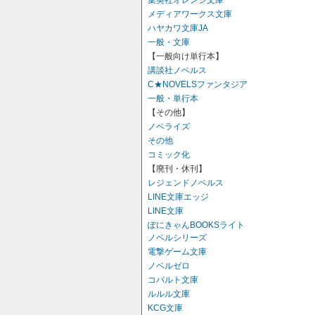
集英社オレンジ文庫
メディアワークス文庫
ハヤカワ文庫JA
一般・文庫
【一般向け単行本】
講談社ノベルス
C★NOVELSファンタジア
一般・単行本
【その他】
ノベライズ
その他
コミック化
【廃刊・休刊】
レジェンドノベルス
LINE文庫エッジ
LINE文庫
ぽにきゃんBOOKSライト
ノベルシリーズ
電撃ゲーム文庫
ノベルゼロ
コバルト文庫
ルルル文庫
KCG文庫