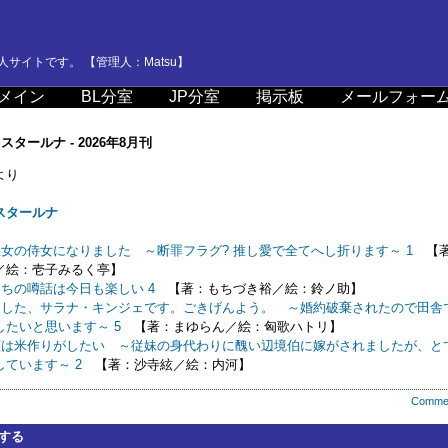
サイトです。 【管理人：Matsu】
メイン
BL分室
JP分室
掲示板
メールフォー
タールナ - 2026年8月刊
より
スタールナ
女の侍女になりました ～断罪フラグ? 推し愛で全てへし折ります～ 1
【著
／絵：壱子みるく亭】
ちの噂話は今日も楽しい 4
【著：もちづき裕／絵：鈴ノ助】
ました、サラナ・キンジェです。ごきげんよう。 ～婚約破棄されたので田舎
したいと思います～ 5
【著：まゆらん／絵：匈歌ハトリ】
嬢は米作りがしたい ～従妹の身代わりに醜い辺境伯に嫁がされましたが、と
ています～ 2
【著：沙寺絃／絵：内河】
Comme
する