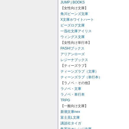
JUMP j BOOKS
【女性向け文庫】
角川ビーンズ文庫
X文庫ホワイトハート
ビーズログ文庫
一迅社文庫アイリス
ウィングス文庫
【女性向け単行本】
PASH!ブックス
アリアンローズ
レジーナブックス
【ティーズラブ】
ティーンズラブ（文庫）
ティーンズラブ（単行本）
【ラノベ・その他】
ラノベ・文庫
ラノベ・単行本
TRPG
【一般向け文庫】
新潮文庫nex
富士見L文庫
講談社タイガ