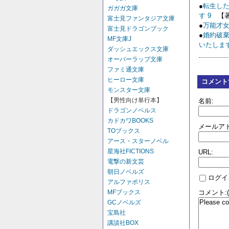
●
転生し
ガガガ文庫
す 9
【著
富士見ファンタジア文庫
●
万能才女
富士見ドラゴンブック
●
婚約破
MF文庫J
いたします
ダッシュエックス文庫
オーバーラップ文庫
ファミ通文庫
ヒーロー文庫
コメント
モンスター文庫
【男性向け単行本】
名前:
ドラゴンノベルス
カドカワBOOKS
メールアド
TOブックス
アース・スターノベル
星海社FICTIONS
URL:
電撃の新文芸
朝日ノベルズ
ログイ
アルファポリス
MFブックス
コメント:
GCノベルズ
宝島社
講談社BOX