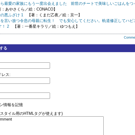
たら最愛の家族にもう一度出会えました 前世のチートで美味しいごはんをつ
：あやさくら／絵：CONACO】
の悪ふざけ 1
【著：くまだ乙夜／絵：京一】
棄を言い放つ令息の母親に転生！ でも安心してください。軌道修正してハピ
！ 2
【著：一番星キラリ／絵：ゆつもえ】
Comme
する
レス:
ン情報を記憶
(スタイル用のHTMLタグが使えます)