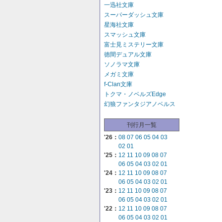
一迅社文庫
スーパーダッシュ文庫
星海社文庫
スマッシュ文庫
富士見ミステリー文庫
徳間デュアル文庫
ソノラマ文庫
メガミ文庫
f-Clan文庫
トクマ・ノベルズEdge
幻狼ファンタジアノベルス
刊行月一覧
'26：
08
07
06
05
04
03
02
01
'25：
12
11
10
09
08
07
06
05
04
03
02
01
'24：
12
11
10
09
08
07
06
05
04
03
02
01
'23：
12
11
10
09
08
07
06
05
04
03
02
01
'22：
12
11
10
09
08
07
06
05
04
03
02
01