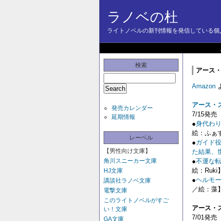
ラノベの杜
ライトノベルの新刊情報を発信している個人
検索
アース・
Amazon
アース・
発売カレンダー
7/15発売
延期情報
●
身代わり
絵：ふぁ
レーベル
●
ガイド役
【男性向け文庫】
た結果、
角川スニーカー文庫
●
不運な転
絵：Ruki
HJ文庫
●
ヘルモー
講談社ラノベ文庫
／絵：藻
電撃文庫
このライトノベルがすご
アース・
い！文庫
7/01発売
GA文庫