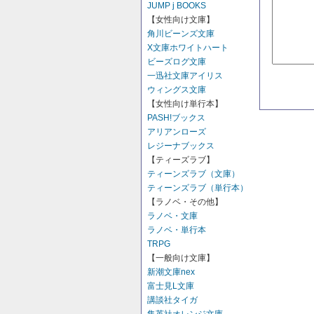
JUMP j BOOKS
【女性向け文庫】
角川ビーンズ文庫
X文庫ホワイトハート
ビーズログ文庫
一迅社文庫アイリス
ウィングス文庫
【女性向け単行本】
PASH!ブックス
アリアンローズ
レジーナブックス
【ティーズラブ】
ティーンズラブ（文庫）
ティーンズラブ（単行本）
【ラノベ・その他】
ラノベ・文庫
ラノベ・単行本
TRPG
【一般向け文庫】
新潮文庫nex
富士見L文庫
講談社タイガ