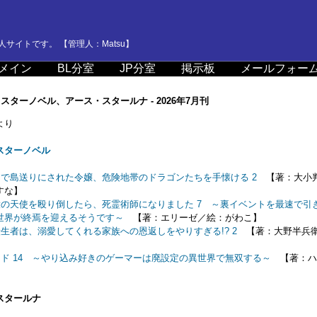
サイトです。 【管理人：Matsu】
メイン
BL分室
JP分室
掲示板
メールフォー
スターノベル、アース・スタールナ - 2026年7月刊
より
スターノベル
で島送りにされた令嬢、危険地帯のドラゴンたちを手懐ける 2
【著：大小
すな】
の天使を殴り倒したら、死霊術師になりました 7 ～裏イベントを最速で引
世界が終焉を迎えるそうです～
【著：エリーゼ／絵：がわこ】
生者は、溺愛してくれる家族への恩返しをやりすぎる!? 2
【著：大野半兵
】
ド 14 ～やり込み好きのゲーマーは廃設定の異世界で無双する～
【著：ハ
】
スタールナ