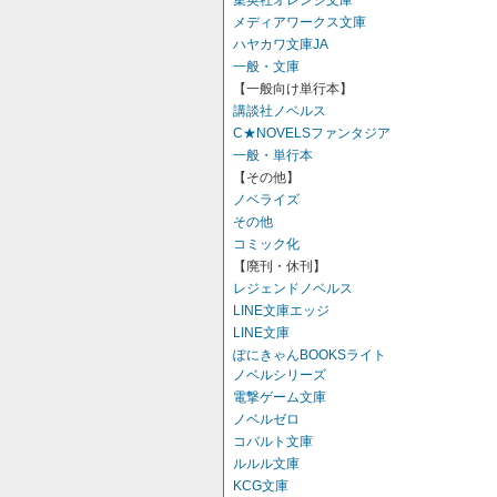
集英社オレンジ文庫
メディアワークス文庫
ハヤカワ文庫JA
一般・文庫
【一般向け単行本】
講談社ノベルス
C★NOVELSファンタジア
一般・単行本
【その他】
ノベライズ
その他
コミック化
【廃刊・休刊】
レジェンドノベルス
LINE文庫エッジ
LINE文庫
ぽにきゃんBOOKSライト
ノベルシリーズ
電撃ゲーム文庫
ノベルゼロ
コバルト文庫
ルルル文庫
KCG文庫