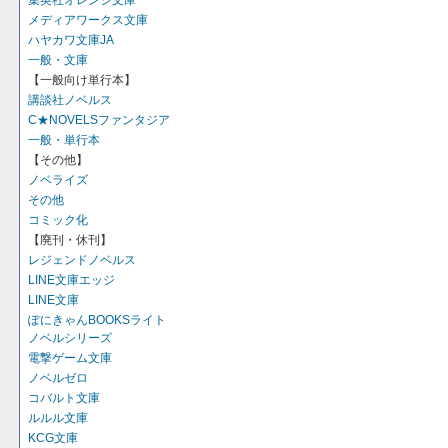
集英社オレンジ文庫
メディアワークス文庫
ハヤカワ文庫JA
一般・文庫
【一般向け単行本】
講談社ノベルス
C★NOVELSファンタジア
一般・単行本
【その他】
ノベライズ
その他
コミック化
【廃刊・休刊】
レジェンドノベルス
LINE文庫エッジ
LINE文庫
ぽにきゃんBOOKSライト
ノベルシリーズ
電撃ゲーム文庫
ノベルゼロ
コバルト文庫
ルルル文庫
KCG文庫