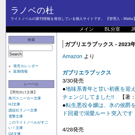
ラノベの杜
ライトノベルの新刊情報を発信している個人サイトです。 【管理人：Matsu
メイン
BL分室
J
検索
ガブリエラブックス - 2023年
Amazon
より
発売カレンダー
延期情報
ガブリエラブックス
3/30発売
レーベル
●
地味系青年と甘い初夜を迎
【男性向け文庫】
チェンジしてました!!
【著：
角川スニーカー文庫
●
転生悪役令嬢は、氷の侯爵
HJ文庫
講談社ラノベ文庫
ド回避で溺愛ルート突入です
電撃文庫
このライトノベルがすご
い！文庫
4/28発売
GA文庫