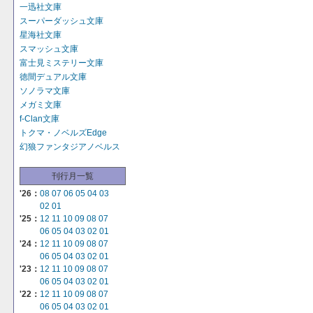
一迅社文庫
スーパーダッシュ文庫
星海社文庫
スマッシュ文庫
富士見ミステリー文庫
徳間デュアル文庫
ソノラマ文庫
メガミ文庫
f-Clan文庫
トクマ・ノベルズEdge
幻狼ファンタジアノベルス
刊行月一覧
'26：
08
07
06
05
04
03
02
01
'25：
12
11
10
09
08
07
06
05
04
03
02
01
'24：
12
11
10
09
08
07
06
05
04
03
02
01
'23：
12
11
10
09
08
07
06
05
04
03
02
01
'22：
12
11
10
09
08
07
06
05
04
03
02
01