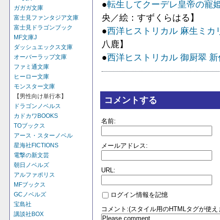
●
転生してクーデレ皇帝の寵姫に
ガガガ文庫
央／絵：すずくらはる】
富士見ファンタジア文庫
富士見ドラゴンブック
●
西洋ヒストリカル 麻生ミカ
MF文庫J
八鹿】
ダッシュエックス文庫
●
西洋ヒストリカル 御厨翠 新
オーバーラップ文庫
ファミ通文庫
ヒーロー文庫
モンスター文庫
【男性向け単行本】
コメントする
ドラゴンノベルス
カドカワBOOKS
名前:
TOブックス
アース・スターノベル
星海社FICTIONS
メールアドレス:
電撃の新文芸
朝日ノベルズ
URL:
アルファポリス
MFブックス
GCノベルズ
ログイン情報を記憶
宝島社
コメント:(スタイル用のHTMLタグが使え
講談社BOX