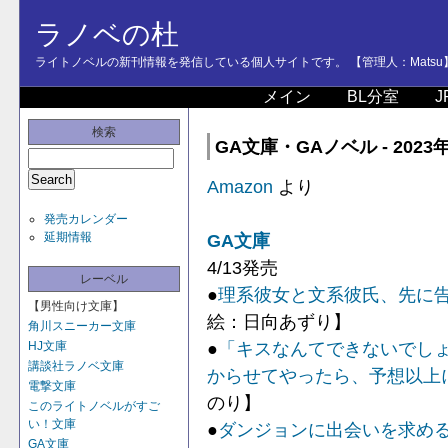
ラノベの杜
ライトノベルの新刊情報を発信している個人サイトです。 【管理人：Matsu
メイン
BL分室
J
検索
GA文庫・GAノベル - 2023
Amazon
より
発売カレンダー
延期情報
GA文庫
4/13発売
レーベル
●
理系彼女と文系彼氏、先に
【男性向け文庫】
絵：日向あずり】
角川スニーカー文庫
●
「キスなんてできないでし
HJ文庫
講談社ラノベ文庫
からせてやったら、予想以上
電撃文庫
のり】
このライトノベルがすご
い！文庫
●
ダンジョンに出会いを求め
GA文庫