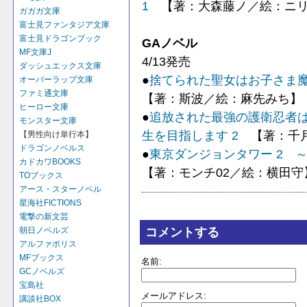
1
【著：大森藤ノ／絵：ニ
ガガガ文庫
富士見ファンタジア文庫
富士見ドラゴンブック
GAノベル
MF文庫J
4/13発売
ダッシュエックス文庫
●
捨てられた聖女はお子さま魔
オーバーラップ文庫
ファミ通文庫
【著：斯波／絵：麻先みち】
ヒーロー文庫
●
追放された最強の護衛忍者
モンスター文庫
生を目指します 2
【著：千月さ
【男性向け単行本】
ドラゴンノベルス
●
東京ダンジョンタワー 2 
カドカワBOOKS
【著：モンチ02／絵：横田守
TOブックス
アース・スターノベル
星海社FICTIONS
電撃の新文芸
コメントする
朝日ノベルズ
アルファポリス
MFブックス
名前:
GCノベルズ
宝島社
メールアドレス:
講談社BOX