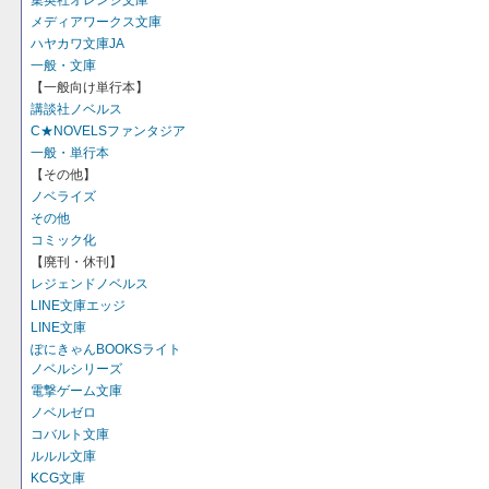
集英社オレンジ文庫
メディアワークス文庫
ハヤカワ文庫JA
一般・文庫
【一般向け単行本】
講談社ノベルス
C★NOVELSファンタジア
一般・単行本
【その他】
ノベライズ
その他
コミック化
【廃刊・休刊】
レジェンドノベルス
LINE文庫エッジ
LINE文庫
ぽにきゃんBOOKSライト
ノベルシリーズ
電撃ゲーム文庫
ノベルゼロ
コバルト文庫
ルルル文庫
KCG文庫