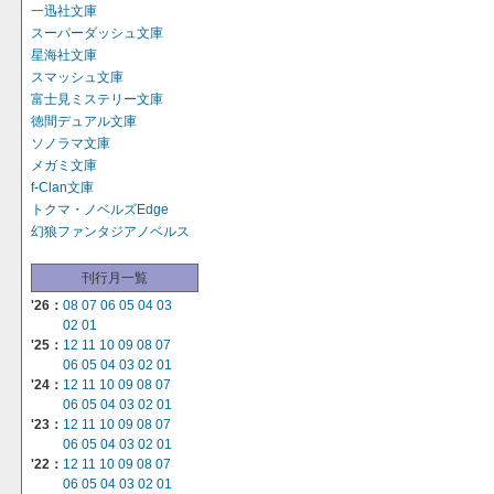
一迅社文庫
スーパーダッシュ文庫
星海社文庫
スマッシュ文庫
富士見ミステリー文庫
徳間デュアル文庫
ソノラマ文庫
メガミ文庫
f-Clan文庫
トクマ・ノベルズEdge
幻狼ファンタジアノベルス
刊行月一覧
'26：
08
07
06
05
04
03
02
01
'25：
12
11
10
09
08
07
06
05
04
03
02
01
'24：
12
11
10
09
08
07
06
05
04
03
02
01
'23：
12
11
10
09
08
07
06
05
04
03
02
01
'22：
12
11
10
09
08
07
06
05
04
03
02
01