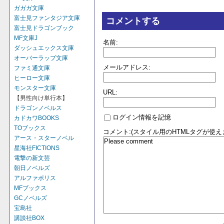
ガガガ文庫
富士見ファンタジア文庫
コメントする
富士見ドラゴンブック
MF文庫J
名前:
ダッシュエックス文庫
オーバーラップ文庫
メールアドレス:
ファミ通文庫
ヒーロー文庫
モンスター文庫
URL:
【男性向け単行本】
ドラゴンノベルス
ログイン情報を記憶
カドカワBOOKS
TOブックス
コメント:(スタイル用のHTMLタグが使え
アース・スターノベル
星海社FICTIONS
電撃の新文芸
朝日ノベルズ
アルファポリス
MFブックス
GCノベルズ
宝島社
講談社BOX