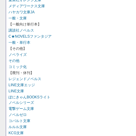
集英社オレンジ文庫
メディアワークス文庫
ハヤカワ文庫JA
一般・文庫
【一般向け単行本】
講談社ノベルス
C★NOVELSファンタジア
一般・単行本
【その他】
ノベライズ
その他
コミック化
【廃刊・休刊】
レジェンドノベルス
LINE文庫エッジ
LINE文庫
ぽにきゃんBOOKSライト
ノベルシリーズ
電撃ゲーム文庫
ノベルゼロ
コバルト文庫
ルルル文庫
KCG文庫