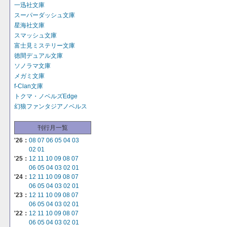
一迅社文庫
スーパーダッシュ文庫
星海社文庫
スマッシュ文庫
富士見ミステリー文庫
徳間デュアル文庫
ソノラマ文庫
メガミ文庫
f-Clan文庫
トクマ・ノベルズEdge
幻狼ファンタジアノベルス
刊行月一覧
'26：
08
07
06
05
04
03
02
01
'25：
12
11
10
09
08
07
06
05
04
03
02
01
'24：
12
11
10
09
08
07
06
05
04
03
02
01
'23：
12
11
10
09
08
07
06
05
04
03
02
01
'22：
12
11
10
09
08
07
06
05
04
03
02
01