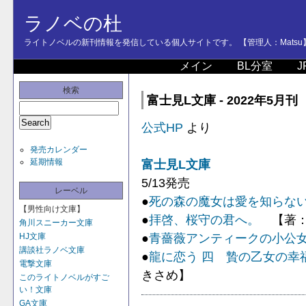
ラノベの杜
ライトノベルの新刊情報を発信している個人サイトです。 【管理人：Matsu
メイン
BL分室
J
検索
富士見L文庫 - 2022年5月刊
公式HP
より
発売カレンダー
延期情報
富士見L文庫
5/13発売
レーベル
●
死の森の魔女は愛を知らない
【男性向け文庫】
●
拝啓、桜守の君へ。
【著：
角川スニーカー文庫
●
青薔薇アンティークの小公
HJ文庫
講談社ラノベ文庫
●
龍に恋う 四 贄の乙女の幸
電撃文庫
きさめ】
このライトノベルがすご
い！文庫
GA文庫