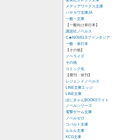
集英社オレンジ文庫
メディアワークス文庫
ハヤカワ文庫JA
一般・文庫
【一般向け単行本】
講談社ノベルス
C★NOVELSファンタジア
一般・単行本
【その他】
ノベライズ
その他
コミック化
【廃刊・休刊】
レジェンドノベルス
LINE文庫エッジ
LINE文庫
ぽにきゃんBOOKSライト
ノベルシリーズ
電撃ゲーム文庫
ノベルゼロ
コバルト文庫
ルルル文庫
KCG文庫