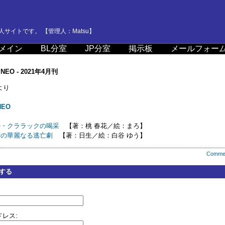
サイトです。 【管理人：Matsu】
メイン
BL分室
JP分室
掲示板
メールフォー
EO - 2021年4月刊
より
EO
ル・クララックの喝采
【著：桃 春花／絵：まろ】
嬢の華麗なる逃亡劇
【著：日生／絵：白谷 ゆう】
Comme
する
レス: