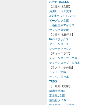
JUMP j BOOKS
【女性向け文庫】
角川ビーンズ文庫
X文庫ホワイトハート
ビーズログ文庫
一迅社文庫アイリス
ウィングス文庫
【女性向け単行本】
PASH!ブックス
アリアンローズ
レジーナブックス
【ティーズラブ】
ティーンズラブ（文庫）
ティーンズラブ（単行本）
【ラノベ・その他】
ラノベ・文庫
ラノベ・単行本
TRPG
【一般向け文庫】
新潮文庫nex
富士見L文庫
講談社タイガ