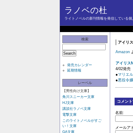
ラノベの杜
ライトノベルの新刊情報を発信している個人
検索
アイリスN
Amazon
アイリスN
発売カレンダー
4/02発売
延期情報
●
マリエ
●
悪役令
レーベル
【男性向け文庫】
角川スニーカー文庫
コメント
HJ文庫
講談社ラノベ文庫
名前:
電撃文庫
このライトノベルがすご
い！文庫
メールアド
GA文庫