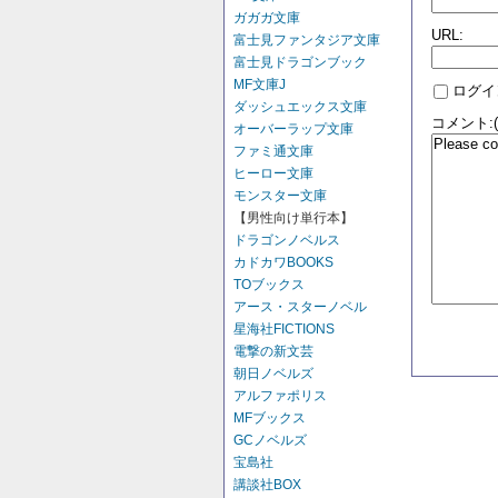
ガガガ文庫
URL:
富士見ファンタジア文庫
富士見ドラゴンブック
MF文庫J
ログイ
ダッシュエックス文庫
コメント:
オーバーラップ文庫
ファミ通文庫
ヒーロー文庫
モンスター文庫
【男性向け単行本】
ドラゴンノベルス
カドカワBOOKS
TOブックス
アース・スターノベル
星海社FICTIONS
電撃の新文芸
朝日ノベルズ
アルファポリス
MFブックス
GCノベルズ
宝島社
講談社BOX