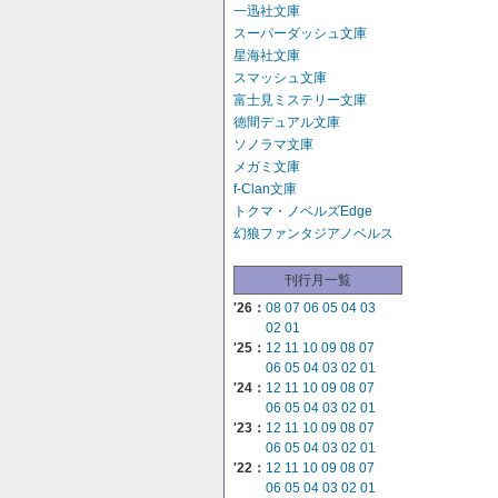
一迅社文庫
スーパーダッシュ文庫
星海社文庫
スマッシュ文庫
富士見ミステリー文庫
徳間デュアル文庫
ソノラマ文庫
メガミ文庫
f-Clan文庫
トクマ・ノベルズEdge
幻狼ファンタジアノベルス
刊行月一覧
'26：
08
07
06
05
04
03
02
01
'25：
12
11
10
09
08
07
06
05
04
03
02
01
'24：
12
11
10
09
08
07
06
05
04
03
02
01
'23：
12
11
10
09
08
07
06
05
04
03
02
01
'22：
12
11
10
09
08
07
06
05
04
03
02
01