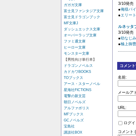
3/10発売
ガガガ文庫
●
俺様パ
富士見ファンタジア文庫
●
エリー
富士見ドラゴンブック
MF文庫J
ルネッタ
ダッシュエックス文庫
3/10発売
オーバーラップ文庫
●
幼なじ
ファミ通文庫
●
極上御
ヒーロー文庫
モンスター文庫
【男性向け単行本】
ドラゴンノベルス
コメント
カドカワBOOKS
名前:
TOブックス
アース・スターノベル
星海社FICTIONS
メールアド
電撃の新文芸
朝日ノベルズ
URL:
アルファポリス
MFブックス
GCノベルズ
ログイ
宝島社
コメント:
講談社BOX