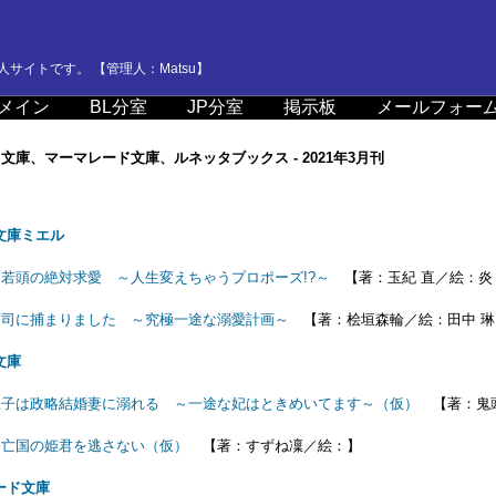
サイトです。 【管理人：Matsu】
メイン
BL分室
JP分室
掲示板
メールフォー
文庫、マーマレード文庫、ルネッタブックス - 2021年3月刊
り
文庫ミエル
若頭の絶対求愛 ～人生変えちゃうプロポーズ!?～
【著：玉紀 直／絵：炎
曹司に捕まりました ～究極一途な溺愛計画～
【著：桧垣森輪／絵：田中 琳
文庫
王子は政略結婚妻に溺れる ～一途な妃はときめいてます～（仮）
【著：鬼
は亡国の姫君を逃さない（仮）
【著：すずね凜／絵：】
ード文庫