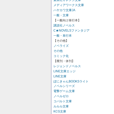
集英社オレンジ文庫
メディアワークス文庫
ハヤカワ文庫JA
一般・文庫
【一般向け単行本】
講談社ノベルス
C★NOVELSファンタジア
一般・単行本
【その他】
ノベライズ
その他
コミック化
【廃刊・休刊】
レジェンドノベルス
LINE文庫エッジ
LINE文庫
ぽにきゃんBOOKSライト
ノベルシリーズ
電撃ゲーム文庫
ノベルゼロ
コバルト文庫
ルルル文庫
KCG文庫