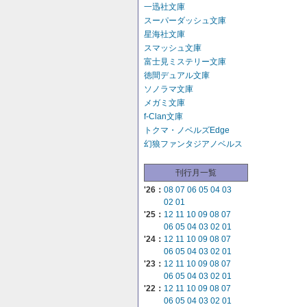
一迅社文庫
スーパーダッシュ文庫
星海社文庫
スマッシュ文庫
富士見ミステリー文庫
徳間デュアル文庫
ソノラマ文庫
メガミ文庫
f-Clan文庫
トクマ・ノベルズEdge
幻狼ファンタジアノベルス
刊行月一覧
'26：
08
07
06
05
04
03
02
01
'25：
12
11
10
09
08
07
06
05
04
03
02
01
'24：
12
11
10
09
08
07
06
05
04
03
02
01
'23：
12
11
10
09
08
07
06
05
04
03
02
01
'22：
12
11
10
09
08
07
06
05
04
03
02
01