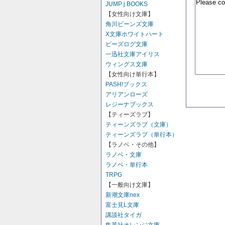
JUMP j BOOKS
【女性向け文庫】
角川ビーンズ文庫
X文庫ホワイトハート
ビーズログ文庫
一迅社文庫アイリス
ウィングス文庫
【女性向け単行本】
PASH!ブックス
アリアンローズ
レジーナブックス
【ティーズラブ】
ティーンズラブ（文庫）
ティーンズラブ（単行本）
【ラノベ・その他】
ラノベ・文庫
ラノベ・単行本
TRPG
【一般向け文庫】
新潮文庫nex
富士見L文庫
講談社タイガ