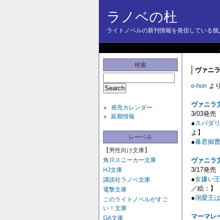
ラノベの杜
ライトノベルの新刊情報を発信している個人
検索
ヴァニラ
e-hon
よ
ヴァニラ
発売カレンダー
3/03発売
延期情報
●
スパダリ
よ】
レーベル
●
暴君御
【男性向け文庫】
角川スニーカー文庫
ヴァニラ
3/17発売
HJ文庫
●
女嫌い
講談社ラノベ文庫
／絵：】
電撃文庫
●
溺愛王
このライトノベルがすご
い！文庫
マーマレ
GA文庫