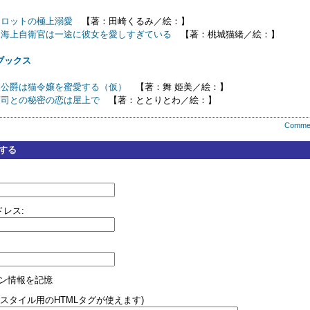
イロットの極上溺愛
【著：田崎くるみ／絵：】
ト海上自衛官は一途に彼女を愛しすぎている
【著：桃城猫緒／絵：】
ブックス
み公爵は猫令嬢を蜜愛する（仮）
【著：舞 姫美／絵：】
曹司との秘密の恋は屋上で
【著：ととりとわ／絵：】
Comme
する
レス:
ン情報を記憶
(スタイル用のHTMLタグが使えます)