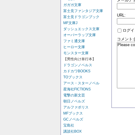
メールアド
ガガガ文庫
富士見ファンタジア文庫
URL:
富士見ドラゴンブック
MF文庫J
ダッシュエックス文庫
ログイ
オーバーラップ文庫
コメント:
ファミ通文庫
ヒーロー文庫
モンスター文庫
【男性向け単行本】
ドラゴンノベルス
カドカワBOOKS
TOブックス
アース・スターノベル
星海社FICTIONS
電撃の新文芸
朝日ノベルズ
アルファポリス
MFブックス
GCノベルズ
宝島社
講談社BOX