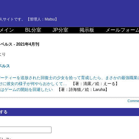
サイトです。 【管理人：Matsu】
メイン
BL分室
JP分室
掲示板
メールフォー
ルス - 2021年4月刊
より
ベルス
パーティーを追放された回復士の少女を拾って育成したら、まさかの最強職業
おまけに彼女の様子が何やらおかしくて…
【著：清露／絵：えーる】
ンはゲームの開始を回避したい
【著：詩海猫／絵：Laruha】
Comme
する