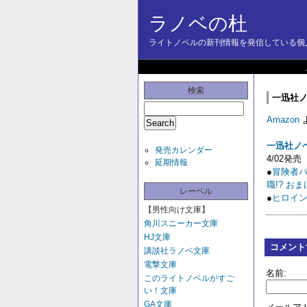
ラノベの杜
ライトノベルの新刊情報を発信している個人
検索
一迅社ノベ
Amazon
一迅社ノ
発売カレンダー
4/02発売
延期情報
●
冒険者
職!? 
レーベル
●
ヒロイ
【男性向け文庫】
角川スニーカー文庫
HJ文庫
コメント
講談社ラノベ文庫
電撃文庫
名前:
このライトノベルがすご
い！文庫
GA文庫