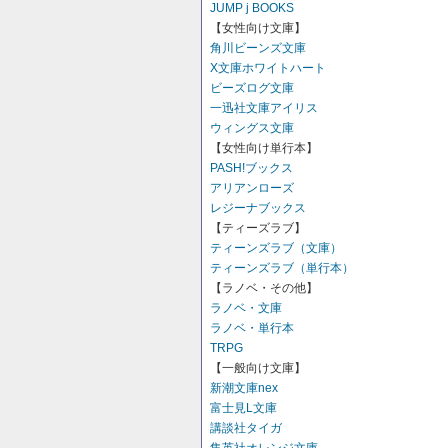
JUMP j BOOKS
【女性向け文庫】
角川ビーンズ文庫
X文庫ホワイトハート
ビーズログ文庫
一迅社文庫アイリス
ウィングス文庫
【女性向け単行本】
PASH!ブックス
アリアンローズ
レジーナブックス
【ティーズラブ】
ティーンズラブ（文庫）
ティーンズラブ（単行本）
【ラノベ・その他】
ラノベ・文庫
ラノベ・単行本
TRPG
【一般向け文庫】
新潮文庫nex
富士見L文庫
講談社タイガ