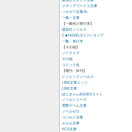
集英社オレンジ文庫
メディアワークス文庫
ハヤカワ文庫JA
一般・文庫
【一般向け単行本】
講談社ノベルス
C★NOVELSファンタジア
一般・単行本
【その他】
ノベライズ
その他
コミック化
【廃刊・休刊】
レジェンドノベルス
LINE文庫エッジ
LINE文庫
ぽにきゃんBOOKSライト
ノベルシリーズ
電撃ゲーム文庫
ノベルゼロ
コバルト文庫
ルルル文庫
KCG文庫