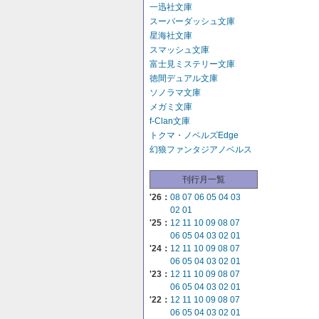
一迅社文庫
スーパーダッシュ文庫
星海社文庫
スマッシュ文庫
富士見ミステリー文庫
徳間デュアル文庫
ソノラマ文庫
メガミ文庫
f-Clan文庫
トクマ・ノベルズEdge
幻狼ファンタジアノベルス
刊行月一覧
'26：
08
07
06
05
04
03
02
01
'25：
12
11
10
09
08
07
06
05
04
03
02
01
'24：
12
11
10
09
08
07
06
05
04
03
02
01
'23：
12
11
10
09
08
07
06
05
04
03
02
01
'22：
12
11
10
09
08
07
06
05
04
03
02
01