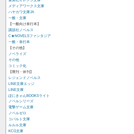
集英社オレンジ文庫
メディアワークス文庫
ハヤカワ文庫JA
一般・文庫
【一般向け単行本】
講談社ノベルス
C★NOVELSファンタジア
一般・単行本
【その他】
ノベライズ
その他
コミック化
【廃刊・休刊】
レジェンドノベルス
LINE文庫エッジ
LINE文庫
ぽにきゃんBOOKSライト
ノベルシリーズ
電撃ゲーム文庫
ノベルゼロ
コバルト文庫
ルルル文庫
KCG文庫