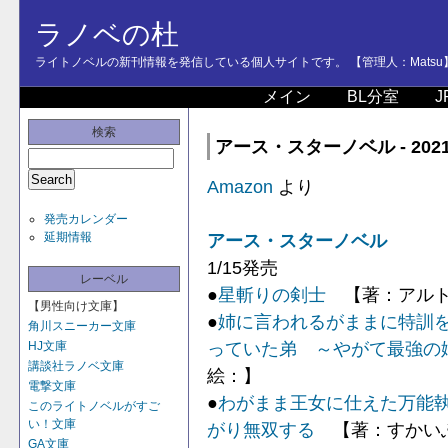
ラノベの杜
ライトノベルの新刊情報を発信している個人サイトです。 【管理人：Matsu
メイン
BL分室
J
検索
アース・スターノベル - 202
Amazon
より
発売カレンダー
延期情報
アース・スターノベル
1/15発売
レーベル
●
星斬りの剣士
【著：アルト
【男性向け文庫】
●
姉に言われるがままに特訓
角川スニーカー文庫
っていた弟 ～やがて最強の
HJ文庫
講談社ラノベ文庫
絵：】
電撃文庫
●
わがまま王女に仕えた万能
このライトノベルがすご
い！文庫
がり無双する
【著：すかい
GA文庫