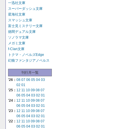
一迅社文庫
スーパーダッシュ文庫
星海社文庫
スマッシュ文庫
富士見ミステリー文庫
徳間デュアル文庫
ソノラマ文庫
メガミ文庫
f-Clan文庫
トクマ・ノベルズEdge
幻狼ファンタジアノベルス
刊行月一覧
'26：
08
07
06
05
04
03
02
01
'25：
12
11
10
09
08
07
06
05
04
03
02
01
'24：
12
11
10
09
08
07
06
05
04
03
02
01
'23：
12
11
10
09
08
07
06
05
04
03
02
01
'22：
12
11
10
09
08
07
06
05
04
03
02
01