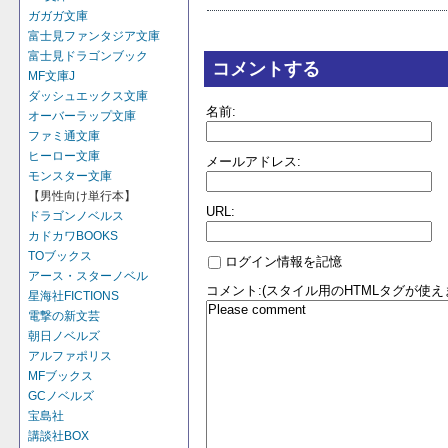
ガガガ文庫
富士見ファンタジア文庫
富士見ドラゴンブック
コメントする
MF文庫J
ダッシュエックス文庫
名前:
オーバーラップ文庫
ファミ通文庫
ヒーロー文庫
メールアドレス:
モンスター文庫
【男性向け単行本】
URL:
ドラゴンノベルス
カドカワBOOKS
TOブックス
ログイン情報を記憶
アース・スターノベル
コメント:(スタイル用のHTMLタグが使え
星海社FICTIONS
電撃の新文芸
朝日ノベルズ
アルファポリス
MFブックス
GCノベルズ
宝島社
講談社BOX