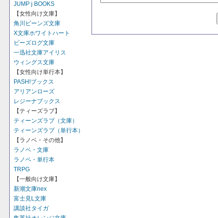
JUMP j BOOKS
【女性向け文庫】
角川ビーンズ文庫
X文庫ホワイトハート
ビーズログ文庫
一迅社文庫アイリス
ウィングス文庫
【女性向け単行本】
PASH!ブックス
アリアンローズ
レジーナブックス
【ティーズラブ】
ティーンズラブ（文庫）
ティーンズラブ（単行本）
【ラノベ・その他】
ラノベ・文庫
ラノベ・単行本
TRPG
【一般向け文庫】
新潮文庫nex
富士見L文庫
講談社タイガ