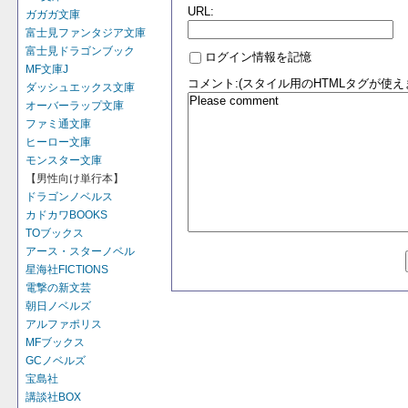
URL:
ガガガ文庫
富士見ファンタジア文庫
富士見ドラゴンブック
ログイン情報を記憶
MF文庫J
コメント:(スタイル用のHTMLタグが使え
ダッシュエックス文庫
オーバーラップ文庫
ファミ通文庫
ヒーロー文庫
モンスター文庫
【男性向け単行本】
ドラゴンノベルス
カドカワBOOKS
TOブックス
アース・スターノベル
星海社FICTIONS
電撃の新文芸
朝日ノベルズ
アルファポリス
MFブックス
GCノベルズ
宝島社
講談社BOX