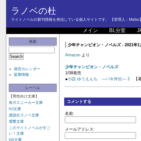
ラノベの杜
ライトノベルの新刊情報を発信している個人サイトです。 【管理人：Matsu
メイン
BL分室
J
検索
少年チャンピオン・ノベルズ - 2021年
Amazon
より
少年チャンピオン・ノベルズ
発売カレンダー
1/08発売
延期情報
●
小説 ゆうえんち ―バキ外伝― 2
【著
レーベル
【男性向け文庫】
コメントする
角川スニーカー文庫
HJ文庫
名前:
講談社ラノベ文庫
電撃文庫
このライトノベルがすご
メールアドレス:
い！文庫
GA文庫