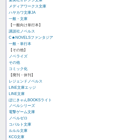
集英社オレンジ文庫
メディアワークス文庫
ハヤカワ文庫JA
一般・文庫
【一般向け単行本】
講談社ノベルス
C★NOVELSファンタジア
一般・単行本
【その他】
ノベライズ
その他
コミック化
【廃刊・休刊】
レジェンドノベルス
LINE文庫エッジ
LINE文庫
ぽにきゃんBOOKSライト
ノベルシリーズ
電撃ゲーム文庫
ノベルゼロ
コバルト文庫
ルルル文庫
KCG文庫