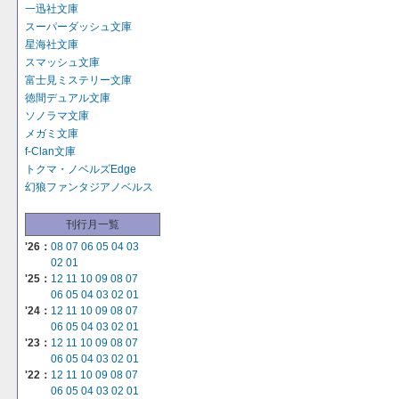
一迅社文庫
スーパーダッシュ文庫
星海社文庫
スマッシュ文庫
富士見ミステリー文庫
徳間デュアル文庫
ソノラマ文庫
メガミ文庫
f-Clan文庫
トクマ・ノベルズEdge
幻狼ファンタジアノベルス
刊行月一覧
'26：
08
07
06
05
04
03
02
01
'25：
12
11
10
09
08
07
06
05
04
03
02
01
'24：
12
11
10
09
08
07
06
05
04
03
02
01
'23：
12
11
10
09
08
07
06
05
04
03
02
01
'22：
12
11
10
09
08
07
06
05
04
03
02
01