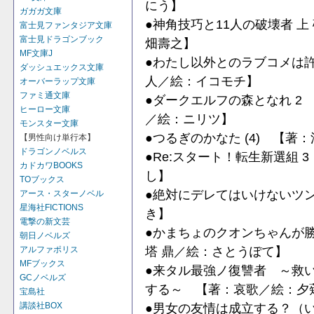
にう】
ガガガ文庫
●神角技巧と11人の破壊者 
富士見ファンタジア文庫
富士見ドラゴンブック
畑壽之】
MF文庫J
●わたし以外とのラブコメは許
ダッシュエックス文庫
人／絵：イコモチ】
オーバーラップ文庫
ファミ通文庫
●ダークエルフの森となれ 2
ヒーロー文庫
／絵：ニリツ】
モンスター文庫
●つるぎのかなた (4) 【
【男性向け単行本】
ドラゴンノベルス
●Re:スタート！転生新選組
カドカワBOOKS
し】
TOブックス
●絶対にデレてはいけないツ
アース・スターノベル
星海社FICTIONS
き】
電撃の新文芸
●かまちょのクオンちゃんが
朝日ノベルズ
塔 鼎／絵：さとうぽて】
アルファポリス
MFブックス
●来タル最強ノ復讐者 ～救
GCノベルズ
する～ 【著：哀歌／絵：夕
宝島社
講談社BOX
●男女の友情は成立する？（いや、