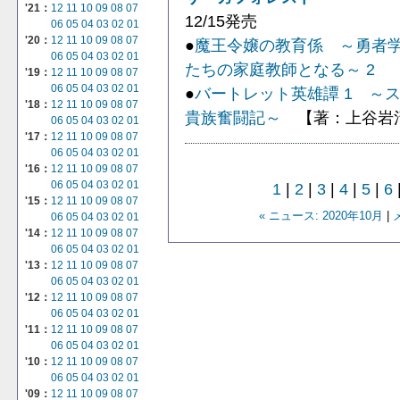
'21：
12
11
10
09
08
07
12/15発売
06
05
04
03
02
01
'20：
12
11
10
09
08
07
●
魔王令嬢の教育係 ～勇者
06
05
04
03
02
01
たちの家庭教師となる～ 2
【
'19：
12
11
10
09
08
07
06
05
04
03
02
01
●
バートレット英雄譚 1 ～
'18：
12
11
10
09
08
07
貴族奮闘記～
【著：上谷岩
06
05
04
03
02
01
'17：
12
11
10
09
08
07
06
05
04
03
02
01
'16：
12
11
10
09
08
07
06
05
04
03
02
01
1
|
2
|
3
|
4
|
5
|
6
'15：
12
11
10
09
08
07
« ニュース: 2020年10月
|
06
05
04
03
02
01
'14：
12
11
10
09
08
07
06
05
04
03
02
01
'13：
12
11
10
09
08
07
06
05
04
03
02
01
'12：
12
11
10
09
08
07
06
05
04
03
02
01
'11：
12
11
10
09
08
07
06
05
04
03
02
01
'10：
12
11
10
09
08
07
06
05
04
03
02
01
'09：
12
11
10
09
08
07