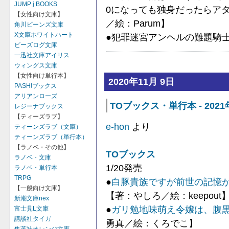
JUMP j BOOKS
0になっても独身だったらア
【女性向け文庫】
／絵：Parum】
角川ビーンズ文庫
X文庫ホワイトハート
●犯罪迷宮アンヘルの難題騎
ビーズログ文庫
一迅社文庫アイリス
ウィングス文庫
【女性向け単行本】
2020年11月 9日
PASH!ブックス
アリアンローズ
TOブックス・単行本 - 202
レジーナブックス
【ティーズラブ】
e-hon
より
ティーンズラブ（文庫）
ティーンズラブ（単行本）
【ラノベ・その他】
TOブックス
ラノベ・文庫
1/20発売
ラノベ・単行本
TRPG
●
白豚貴族ですが前世の記憶が
【一般向け文庫】
【著：やしろ／絵：keepout
新潮文庫nex
●
ガリ勉地味萌え令嬢は、腹
富士見L文庫
講談社タイガ
勇真／絵：くろでこ】