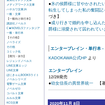
集英社オレンジ文庫
●
氷の侯爵様に甘やかされた
メディアワークス文庫
転生してしまった私の奮闘記
ハヤカワ文庫JA
一般・文庫
づき】
【一般向け単行本】
●
成り行きで婚約を申し込ん
講談社ノベルス
爵様に溺愛されて囚われてい
C★NOVELSファンタジア
一般・単行本
【その他】
ノベライズ
その他
エンターブレイン・単行本 - 
コミック化
【廃刊・休刊】
KADOKAWA公式HP
より
レジェンドノベルス
LINE文庫エッジ
エンターブレイン
LINE文庫
ぽにきゃんBOOKSライト
12/28発売
ノベルシリーズ
●
幼女信長の異世界統一
【著：
電撃ゲーム文庫
ノベルゼロ
コバルト文庫
ルルル文庫
2020年11月 8日
KCG文庫