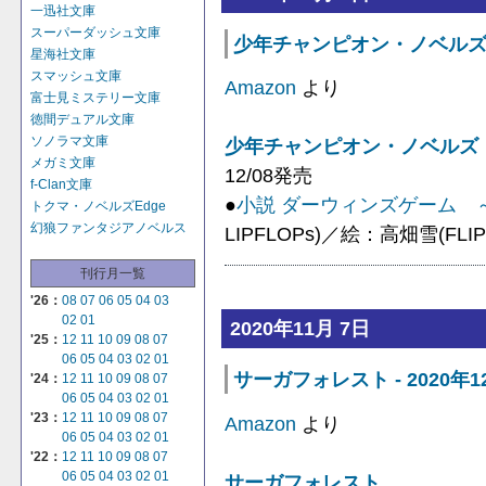
一迅社文庫
スーパーダッシュ文庫
少年チャンピオン・ノベルズ - 
星海社文庫
スマッシュ文庫
Amazon
より
富士見ミステリー文庫
徳間デュアル文庫
ソノラマ文庫
少年チャンピオン・ノベルズ
メガミ文庫
12/08発売
f-Clan文庫
●
小説 ダーウィンズゲーム 
トクマ・ノベルズEdge
幻狼ファンタジアノベルス
LIPFLOPs)／絵：高畑雪(FLIP
刊行月一覧
'26：
08
07
06
05
04
03
02
01
2020年11月 7日
'25：
12
11
10
09
08
07
06
05
04
03
02
01
サーガフォレスト - 2020年1
'24：
12
11
10
09
08
07
06
05
04
03
02
01
'23：
12
11
10
09
08
07
Amazon
より
06
05
04
03
02
01
'22：
12
11
10
09
08
07
06
05
04
03
02
01
サーガフォレスト