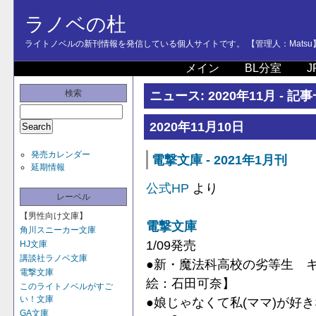
ラノベの杜
ライトノベルの新刊情報を発信している個人サイトです。 【管理人：Matsu
メイン
BL分室
J
検索
ニュース: 2020年11月 - 記
2020年11月10日
発売カレンダー
電撃文庫 - 2021年1月刊
延期情報
公式HP
より
レーベル
【男性向け文庫】
電撃文庫
角川スニーカー文庫
1/09発売
HJ文庫
講談社ラノベ文庫
●新・魔法科高校の劣等生 
電撃文庫
絵：石田可奈】
このライトノベルがすご
い！文庫
●娘じゃなくて私(ママ)が好きな
GA文庫