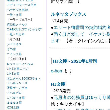
野リラ／絵：】
集英社オレンジ文庫
メディアワークス文庫
ハヤカワ文庫JA
ルネッタブックス
一般・文庫
【一般向け単行本】
1/14発売
講談社ノベルス
●
エリート御曹司の契約婚約
C★NOVELSファンタジア
●
憑くほど愛して イケメン
一般・単行本
【その他】
ます
【著：クレイン／絵：
ノベライズ
その他
コミック化
【廃刊・休刊】
HJ文庫 - 2021年1月刊
レジェンドノベルス
LINE文庫エッジ
e-hon
より
LINE文庫
ぽにきゃんBOOKSライト
ノベルシリーズ
HJ文庫
電撃ゲーム文庫
12/28発売
ノベルゼロ
●
元勇者の公務員はゆっくり
コバルト文庫
ルルル文庫
絵：キッカイキ】
KCG文庫