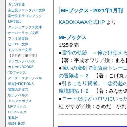
ガガガ文庫
MFブックス - 2021年1月刊
富士見ファンタジア文庫
富士見ドラゴンブック
KADOKAWA公式HP
より
MF文庫J
ダッシュエックス文庫
オーバーラップ文庫
MFブックス
ファミ通文庫
1/25発売
ヒーロー文庫
モンスター文庫
●
雷帝の軌跡 ～俺だけ使える
【男性向け単行本】
【著：平成オワリ／絵：まろ
ドラゴンノベルス
●
呪いの魔剣で高負荷トレーニ
カドカワBOOKS
TOブックス
の冒険者～ 2
【著：こげ丸
アース・スターノベル
●
引きこもり賢者、一念発起
星海社FICTIONS
電撃の新文芸
魔境開拓！ 2
【著：みなかみしょ
朝日ノベルズ
●
ニートだけどハロワにいった
アルファポリス
桂 かすが／絵：さめだ 小判
MFブックス
GCノベルズ
宝島社
講談社BOX