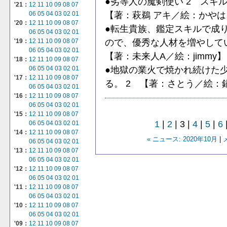
●劣等人の魔剣使い 2 ス
'21：
12
11
10
09
08
07
【著：萩鵜 アキ／絵：かやは
06
05
04
03
02
01
'20：
12
11
10
09
08
07
●転生貴族、鑑定スキルで成り
06
05
04
03
02
01
ので、優秀な人材を増やし
'19：
12
11
10
09
08
07
06
05
04
03
02
01
【著：未来人A／絵：jimmy】
'18：
12
11
10
09
08
07
●地獄の業火で焼かれ続けた
06
05
04
03
02
01
'17：
12
11
10
09
08
07
る。 2 【著：さとう／絵：
06
05
04
03
02
01
'16：
12
11
10
09
08
07
06
05
04
03
02
01
'15：
12
11
10
09
08
07
1
|
2
| 3 |
4
|
5
|
6
06
05
04
03
02
01
'14：
12
11
10
09
08
07
« ニュース: 2020年10月
|
06
05
04
03
02
01
'13：
12
11
10
09
08
07
06
05
04
03
02
01
'12：
12
11
10
09
08
07
06
05
04
03
02
01
'11：
12
11
10
09
08
07
06
05
04
03
02
01
'10：
12
11
10
09
08
07
06
05
04
03
02
01
'09：
12
11
10
09
08
07