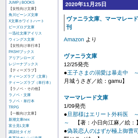
JUMP j BOOKS
2020年11月25日
【女性向け文庫】
角川ビーンズ文庫
ヴァニラ文庫、マーマレード文
X文庫ホワイトハート
刊
ビーズログ文庫
一迅社文庫アイリス
Amazon
より
ウィングス文庫
【女性向け単行本】
PASH!ブックス
ヴァニラ文庫
アリアンローズ
12/25発売
レジーナブックス
【ティーズラブ】
●
王子さまの溺愛は暴走中 
ティーンズラブ（文庫）
月城うさぎ／絵：gamu】
ティーンズラブ（単行本）
【ラノベ・その他】
ラノベ・文庫
マーマレード文庫
ラノベ・単行本
1/09発売
TRPG
●
旦那様はエリート外科医 
【一般向け文庫】
新潮文庫nex
～
【著：小日向江麻／絵：
富士見L文庫
●
偽装恋人のはずが極上御曹
講談社タイガ