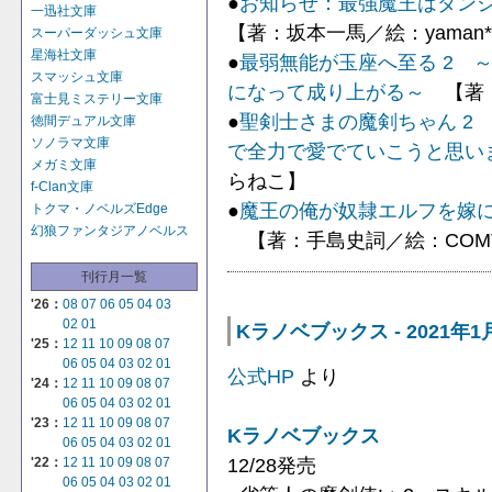
●
お知らせ：最強魔王はダンジ
一迅社文庫
【著：坂本一馬／絵：yaman*
スーパーダッシュ文庫
星海社文庫
●
最弱無能が玉座へ至る 2 
スマッシュ文庫
になって成り上がる～
【著：
富士見ミステリー文庫
●
聖剣士さまの魔剣ちゃん 2
徳間デュアル文庫
ソノラマ文庫
で全力で愛でていこうと思い
メガミ文庫
らねこ】
f-Clan文庫
●
魔王の俺が奴隷エルフを嫁に
トクマ・ノベルズEdge
幻狼ファンタジアノベルス
【著：手島史詞／絵：COM
刊行月一覧
'26：
08
07
06
05
04
03
02
01
Kラノベブックス - 2021年
'25：
12
11
10
09
08
07
06
05
04
03
02
01
公式HP
より
'24：
12
11
10
09
08
07
06
05
04
03
02
01
'23：
12
11
10
09
08
07
Kラノベブックス
06
05
04
03
02
01
12/28発売
'22：
12
11
10
09
08
07
06
05
04
03
02
01