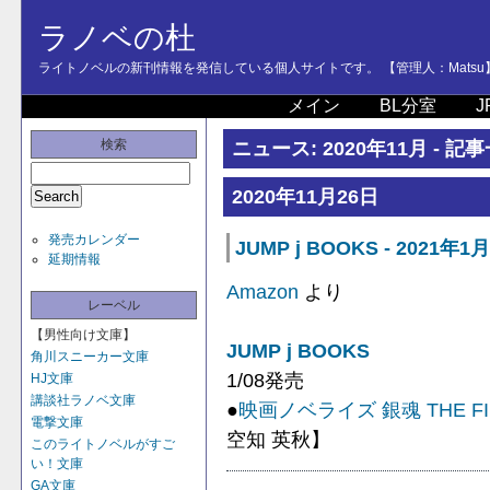
ラノベの杜
ライトノベルの新刊情報を発信している個人サイトです。 【管理人：Matsu
メイン
BL分室
J
検索
ニュース: 2020年11月 - 記
2020年11月26日
発売カレンダー
JUMP j BOOKS - 2021年1
延期情報
Amazon
より
レーベル
【男性向け文庫】
JUMP j BOOKS
角川スニーカー文庫
1/08発売
HJ文庫
講談社ラノベ文庫
●
映画ノベライズ 銀魂 THE FI
電撃文庫
空知 英秋】
このライトノベルがすご
い！文庫
GA文庫