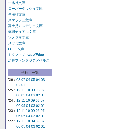
一迅社文庫
スーパーダッシュ文庫
星海社文庫
スマッシュ文庫
富士見ミステリー文庫
徳間デュアル文庫
ソノラマ文庫
メガミ文庫
f-Clan文庫
トクマ・ノベルズEdge
幻狼ファンタジアノベルス
刊行月一覧
'26：
08
07
06
05
04
03
02
01
'25：
12
11
10
09
08
07
06
05
04
03
02
01
'24：
12
11
10
09
08
07
06
05
04
03
02
01
'23：
12
11
10
09
08
07
06
05
04
03
02
01
'22：
12
11
10
09
08
07
06
05
04
03
02
01