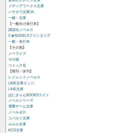
集英社オレンジ文庫
メディアワークス文庫
ハヤカワ文庫JA
一般・文庫
【一般向け単行本】
講談社ノベルス
C★NOVELSファンタジア
一般・単行本
【その他】
ノベライズ
その他
コミック化
【廃刊・休刊】
レジェンドノベルス
LINE文庫エッジ
LINE文庫
ぽにきゃんBOOKSライト
ノベルシリーズ
電撃ゲーム文庫
ノベルゼロ
コバルト文庫
ルルル文庫
KCG文庫