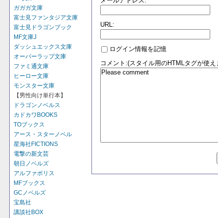
メールアドレス:
ガガガ文庫
富士見ファンタジア文庫
URL:
富士見ドラゴンブック
MF文庫J
ダッシュエックス文庫
ログイン情報を記憶
オーバーラップ文庫
コメント:(スタイル用のHTMLタグが使え
ファミ通文庫
ヒーロー文庫
モンスター文庫
【男性向け単行本】
ドラゴンノベルス
カドカワBOOKS
TOブックス
アース・スターノベル
星海社FICTIONS
電撃の新文芸
朝日ノベルズ
アルファポリス
MFブックス
GCノベルズ
宝島社
講談社BOX