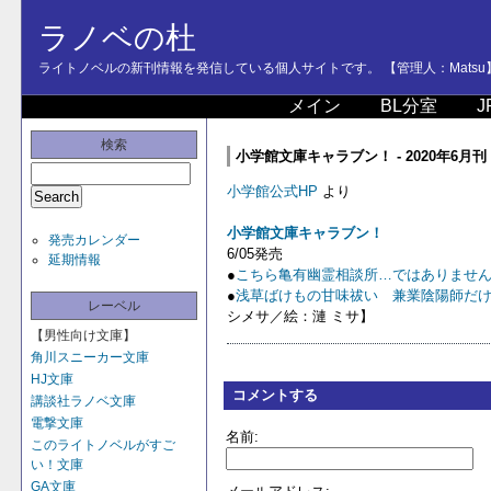
ラノベの杜
ライトノベルの新刊情報を発信している個人サイトです。 【管理人：Matsu
メイン
BL分室
J
検索
小学館文庫キャラブン！ - 2020年6月刊
小学館公式HP
より
小学館文庫キャラブン！
発売カレンダー
6/05発売
延期情報
●
こちら亀有幽霊相談所…ではありませ
●
浅草ばけもの甘味祓い 兼業陰陽師だけ
レーベル
シメサ／絵：漣 ミサ】
【男性向け文庫】
角川スニーカー文庫
HJ文庫
コメントする
講談社ラノベ文庫
電撃文庫
名前:
このライトノベルがすご
い！文庫
GA文庫