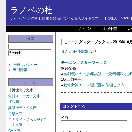
ラノベの杜
ライトノベルの新刊情報を発信している個人サイトです。 【管理人：Matsu
メイン
BL分室
J
検索
モーニングスターブックス - 2019年10
まんが王倶楽部
より
モーニングスターブックス
発売カレンダー
9/14発売
延期情報
●
魔剣使いの元少年兵は、元敵幹部のお
10/上旬発売
レーベル
●
栽培女神！ ～理想郷を修復しよう～
【男性向け文庫】
角川スニーカー文庫
HJ文庫
コメントする
講談社ラノベ文庫
電撃文庫
名前:
このライトノベルがすご
い！文庫
GA文庫