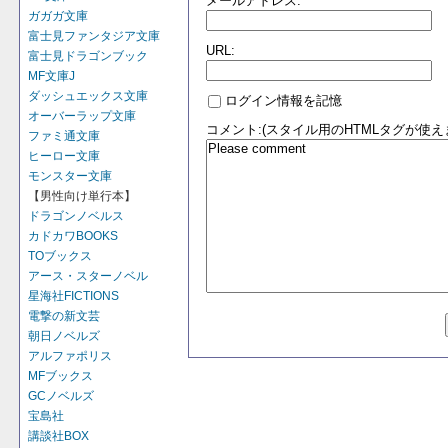
メールアドレス:
ガガガ文庫
富士見ファンタジア文庫
URL:
富士見ドラゴンブック
MF文庫J
ダッシュエックス文庫
ログイン情報を記憶
オーバーラップ文庫
コメント:(スタイル用のHTMLタグが使え
ファミ通文庫
ヒーロー文庫
モンスター文庫
【男性向け単行本】
ドラゴンノベルス
カドカワBOOKS
TOブックス
アース・スターノベル
星海社FICTIONS
電撃の新文芸
朝日ノベルズ
アルファポリス
MFブックス
GCノベルズ
宝島社
講談社BOX