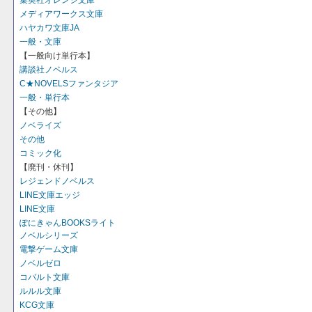
集英社オレンジ文庫
メディアワークス文庫
ハヤカワ文庫JA
一般・文庫
【一般向け単行本】
講談社ノベルス
C★NOVELSファンタジア
一般・単行本
【その他】
ノベライズ
その他
コミック化
【廃刊・休刊】
レジェンドノベルス
LINE文庫エッジ
LINE文庫
ぽにきゃんBOOKSライト
ノベルシリーズ
電撃ゲーム文庫
ノベルゼロ
コバルト文庫
ルルル文庫
KCG文庫