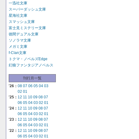
一迅社文庫
スーパーダッシュ文庫
星海社文庫
スマッシュ文庫
富士見ミステリー文庫
徳間デュアル文庫
ソノラマ文庫
メガミ文庫
f-Clan文庫
トクマ・ノベルズEdge
幻狼ファンタジアノベルス
刊行月一覧
'26：
08
07
06
05
04
03
02
01
'25：
12
11
10
09
08
07
06
05
04
03
02
01
'24：
12
11
10
09
08
07
06
05
04
03
02
01
'23：
12
11
10
09
08
07
06
05
04
03
02
01
'22：
12
11
10
09
08
07
06
05
04
03
02
01