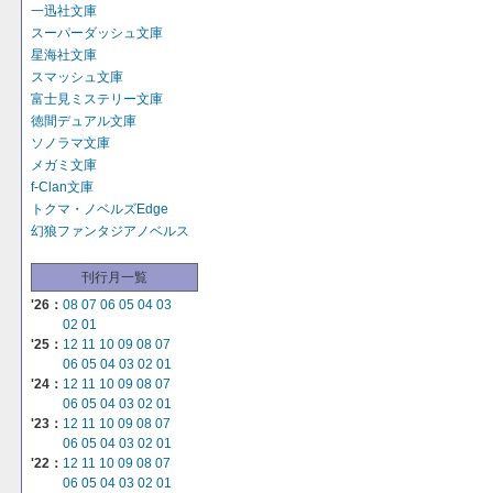
一迅社文庫
スーパーダッシュ文庫
星海社文庫
スマッシュ文庫
富士見ミステリー文庫
徳間デュアル文庫
ソノラマ文庫
メガミ文庫
f-Clan文庫
トクマ・ノベルズEdge
幻狼ファンタジアノベルス
刊行月一覧
'26：
08
07
06
05
04
03
02
01
'25：
12
11
10
09
08
07
06
05
04
03
02
01
'24：
12
11
10
09
08
07
06
05
04
03
02
01
'23：
12
11
10
09
08
07
06
05
04
03
02
01
'22：
12
11
10
09
08
07
06
05
04
03
02
01