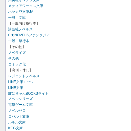
集英社オレンジ文庫
メディアワークス文庫
ハヤカワ文庫JA
一般・文庫
【一般向け単行本】
講談社ノベルス
C★NOVELSファンタジア
一般・単行本
【その他】
ノベライズ
その他
コミック化
【廃刊・休刊】
レジェンドノベルス
LINE文庫エッジ
LINE文庫
ぽにきゃんBOOKSライト
ノベルシリーズ
電撃ゲーム文庫
ノベルゼロ
コバルト文庫
ルルル文庫
KCG文庫