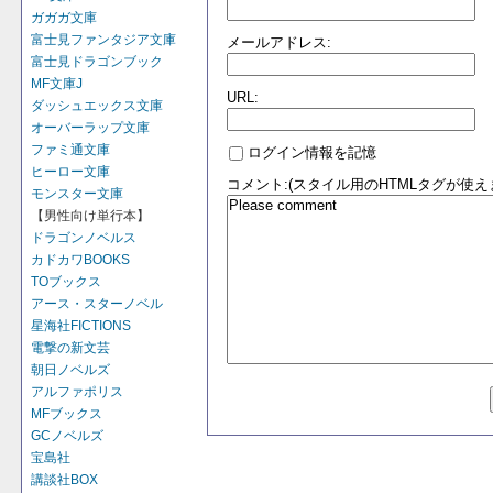
ガガガ文庫
富士見ファンタジア文庫
メールアドレス:
富士見ドラゴンブック
MF文庫J
URL:
ダッシュエックス文庫
オーバーラップ文庫
ファミ通文庫
ログイン情報を記憶
ヒーロー文庫
コメント:(スタイル用のHTMLタグが使え
モンスター文庫
【男性向け単行本】
ドラゴンノベルス
カドカワBOOKS
TOブックス
アース・スターノベル
星海社FICTIONS
電撃の新文芸
朝日ノベルズ
アルファポリス
MFブックス
GCノベルズ
宝島社
講談社BOX