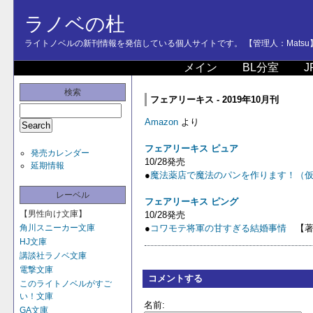
ラノベの杜
ライトノベルの新刊情報を発信している個人サイトです。 【管理人：Matsu
メイン
BL分室
J
検索
フェアリーキス - 2019年10月刊
Amazon
より
フェアリーキス ピュア
発売カレンダー
10/28発売
延期情報
●
魔法薬店で魔法のパンを作ります！（
レーベル
フェアリーキス ピング
【男性向け文庫】
10/28発売
角川スニーカー文庫
●
コワモテ将軍の甘すぎる結婚事情
【著
HJ文庫
講談社ラノベ文庫
電撃文庫
コメントする
このライトノベルがすご
い！文庫
名前:
GA文庫