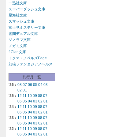
一迅社文庫
スーパーダッシュ文庫
星海社文庫
スマッシュ文庫
富士見ミステリー文庫
徳間デュアル文庫
ソノラマ文庫
メガミ文庫
f-Clan文庫
トクマ・ノベルズEdge
幻狼ファンタジアノベルス
刊行月一覧
'26：
08
07
06
05
04
03
02
01
'25：
12
11
10
09
08
07
06
05
04
03
02
01
'24：
12
11
10
09
08
07
06
05
04
03
02
01
'23：
12
11
10
09
08
07
06
05
04
03
02
01
'22：
12
11
10
09
08
07
06
05
04
03
02
01