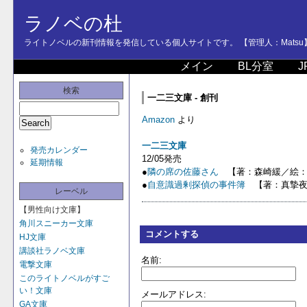
ラノベの杜
ライトノベルの新刊情報を発信している個人サイトです。 【管理人：Matsu
メイン
BL分室
J
検索
一二三文庫 - 創刊
Amazon
より
一二三文庫
発売カレンダー
12/05発売
延期情報
●
隣の席の佐藤さん
【著：森崎緩／絵：
●
自意識過剰探偵の事件簿
【著：真摯夜
レーベル
【男性向け文庫】
角川スニーカー文庫
コメントする
HJ文庫
講談社ラノベ文庫
名前:
電撃文庫
このライトノベルがすご
い！文庫
メールアドレス:
GA文庫