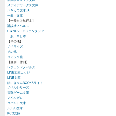
集英社オレンジ文庫
メディアワークス文庫
ハヤカワ文庫JA
一般・文庫
【一般向け単行本】
講談社ノベルス
C★NOVELSファンタジア
一般・単行本
【その他】
ノベライズ
その他
コミック化
【廃刊・休刊】
レジェンドノベルス
LINE文庫エッジ
LINE文庫
ぽにきゃんBOOKSライト
ノベルシリーズ
電撃ゲーム文庫
ノベルゼロ
コバルト文庫
ルルル文庫
KCG文庫