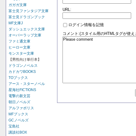
ガガガ文庫
URL:
富士見ファンタジア文庫
富士見ドラゴンブック
MF文庫J
ログイン情報を記憶
ダッシュエックス文庫
コメント:(スタイル用のHTMLタグが使え
オーバーラップ文庫
ファミ通文庫
ヒーロー文庫
モンスター文庫
【男性向け単行本】
ドラゴンノベルス
カドカワBOOKS
TOブックス
アース・スターノベル
星海社FICTIONS
電撃の新文芸
朝日ノベルズ
アルファポリス
MFブックス
GCノベルズ
宝島社
講談社BOX