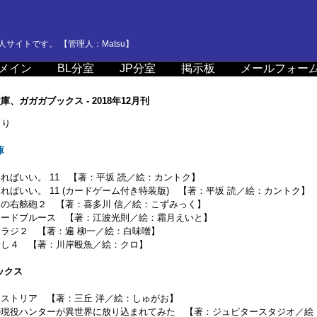
サイトです。 【管理人：Matsu】
メイン
BL分室
JP分室
掲示板
メールフォー
庫、ガガガブックス - 2018年12月刊
り
庫
ればいい。 11 【著：平坂 読／絵：カントク】
ればいい。 11 (カードゲーム付き特装版) 【著：平坂 読／絵：カントク】
卵の右舷砲２ 【著：喜多川 信／絵：こずみっく】
ラードブルース 【著：江波光則／絵：霜月えいと】
カラジ２ 【著：遍 柳一／絵：白味噌】
殺し４ 【著：川岸殴魚／絵：クロ】
ックス
ヒストリア 【著：三丘 洋／絵：しゅがお】
の現役ハンターが異世界に放り込まれてみた 【著：ジュピタースタジオ／絵