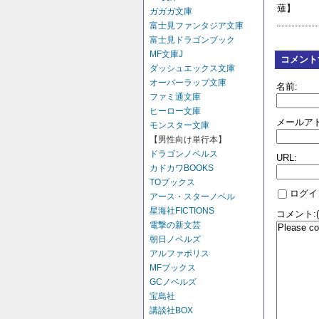
薙】
ガガガ文庫
富士見ファンタジア文庫
富士見ドラゴンブック
MF文庫J
コメント
ダッシュエックス文庫
オーバーラップ文庫
名前:
ファミ通文庫
ヒーロー文庫
メールアド
モンスター文庫
【男性向け単行本】
ドラゴンノベルス
URL:
カドカワBOOKS
TOブックス
ログイ
アース・スターノベル
星海社FICTIONS
コメント:
電撃の新文芸
朝日ノベルズ
アルファポリス
MFブックス
GCノベルズ
宝島社
講談社BOX