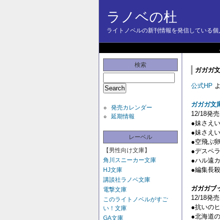
ラノベの杜
ライトノベルの新刊情報を発信している個人
検索
ガガガ文
公式HP
よ
ガガガ文
発売カレンダー
12/18発売
延期情報
●妹さえい
●妹さえい
レーベル
●空飛ぶ
【男性向け文庫】
●デスペ
角川スニーカー文庫
●ハル遠
●編集長
HJ文庫
講談社ラノベ文庫
ガガガブ
電撃文庫
12/18発売
このライトノベルがすご
●抗いの
い！文庫
●北海道
GA文庫