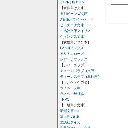
JUMP j BOOKS
【女性向け文庫】
角川ビーンズ文庫
X文庫ホワイトハート
ビーズログ文庫
一迅社文庫アイリス
ウィングス文庫
【女性向け単行本】
PASH!ブックス
アリアンローズ
レジーナブックス
【ティーズラブ】
ティーンズラブ（文庫）
ティーンズラブ（単行本）
【ラノベ・その他】
ラノベ・文庫
ラノベ・単行本
TRPG
【一般向け文庫】
新潮文庫nex
富士見L文庫
講談社タイガ