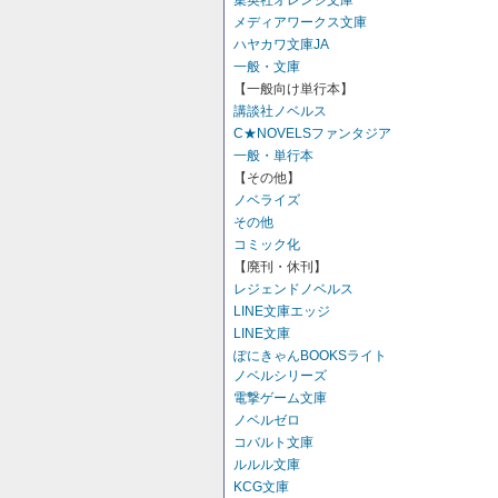
集英社オレンジ文庫
メディアワークス文庫
ハヤカワ文庫JA
一般・文庫
【一般向け単行本】
講談社ノベルス
C★NOVELSファンタジア
一般・単行本
【その他】
ノベライズ
その他
コミック化
【廃刊・休刊】
レジェンドノベルス
LINE文庫エッジ
LINE文庫
ぽにきゃんBOOKSライト
ノベルシリーズ
電撃ゲーム文庫
ノベルゼロ
コバルト文庫
ルルル文庫
KCG文庫