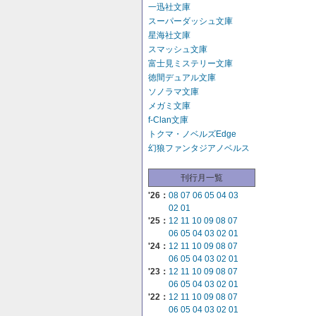
一迅社文庫
スーパーダッシュ文庫
星海社文庫
スマッシュ文庫
富士見ミステリー文庫
徳間デュアル文庫
ソノラマ文庫
メガミ文庫
f-Clan文庫
トクマ・ノベルズEdge
幻狼ファンタジアノベルス
刊行月一覧
'26：
08
07
06
05
04
03
02
01
'25：
12
11
10
09
08
07
06
05
04
03
02
01
'24：
12
11
10
09
08
07
06
05
04
03
02
01
'23：
12
11
10
09
08
07
06
05
04
03
02
01
'22：
12
11
10
09
08
07
06
05
04
03
02
01