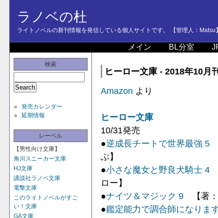
ラノベの杜
ライトノベルの新刊情報を発信している個人サイトです。 【管理人：Matsu
メイン
BL分室
J
検索
ヒーロー文庫 - 2018年10月
Amazon
より
発売カレンダー
延期情報
ヒーロー文庫
10/31発売
レーベル
●
逆成長チートで世界最強 5
【男性向け文庫】
ぶ】
角川スニーカー文庫
●
小さな魔女と野良犬騎士 4
HJ文庫
講談社ラノベ文庫
ロー】
電撃文庫
●
ナイツ＆マジック 9
【著：
このライトノベルがすご
い！文庫
●
鑑定能力で調合師になります
GA文庫