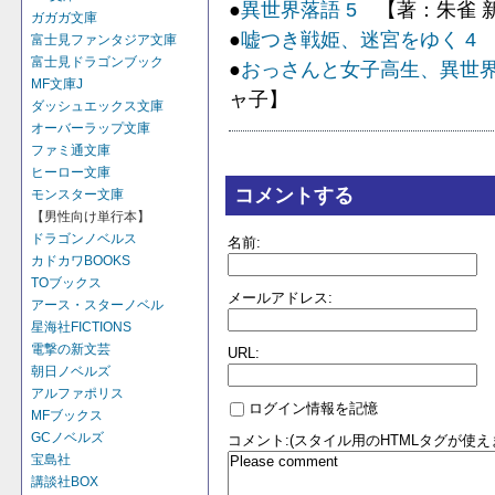
●
異世界落語 5
【著：朱雀 新
ガガガ文庫
●
嘘つき戦姫、迷宮をゆく 4
富士見ファンタジア文庫
富士見ドラゴンブック
●
おっさんと女子高生、異世界
MF文庫J
ャ子】
ダッシュエックス文庫
オーバーラップ文庫
ファミ通文庫
ヒーロー文庫
コメントする
モンスター文庫
【男性向け単行本】
ドラゴンノベルス
名前:
カドカワBOOKS
TOブックス
メールアドレス:
アース・スターノベル
星海社FICTIONS
電撃の新文芸
URL:
朝日ノベルズ
アルファポリス
ログイン情報を記憶
MFブックス
GCノベルズ
コメント:(スタイル用のHTMLタグが使え
宝島社
講談社BOX