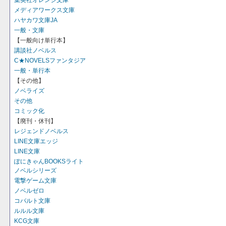
集英社オレンジ文庫
メディアワークス文庫
ハヤカワ文庫JA
一般・文庫
【一般向け単行本】
講談社ノベルス
C★NOVELSファンタジア
一般・単行本
【その他】
ノベライズ
その他
コミック化
【廃刊・休刊】
レジェンドノベルス
LINE文庫エッジ
LINE文庫
ぽにきゃんBOOKSライト
ノベルシリーズ
電撃ゲーム文庫
ノベルゼロ
コバルト文庫
ルルル文庫
KCG文庫