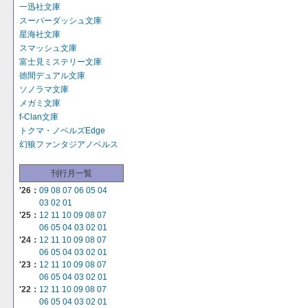
一迅社文庫
スーパーダッシュ文庫
星海社文庫
スマッシュ文庫
富士見ミステリー文庫
徳間デュアル文庫
ソノラマ文庫
メガミ文庫
f-Clan文庫
トクマ・ノベルズEdge
幻狼ファンタジアノベルス
刊行月一覧
'26：
09
08
07
06
05
04
03
02
01
'25：
12
11
10
09
08
07
06
05
04
03
02
01
'24：
12
11
10
09
08
07
06
05
04
03
02
01
'23：
12
11
10
09
08
07
06
05
04
03
02
01
'22：
12
11
10
09
08
07
06
05
04
03
02
01