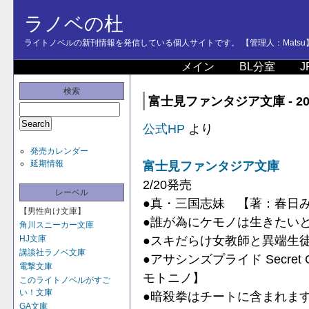
ラノベの杜
ライトノベルの新刊情報を発信している個人サイトです。 【管理人：Matsu
メイン
BL分室
J
検索
富士見ファンタジア文庫 - 20
公式HP
より
発売カレンダー
延期情報
富士見ファンタジア文庫
2/20発売
レーベル
●真・三国志妹 【著：春日
【男性向け文庫】
●誰が為にケモノは生きたい
角川スニーカー文庫
●スキだらけ女教師と異端生
HJ文庫
講談社ラノベ文庫
●アサシンズプライド Secre
電撃文庫
モトニノ】
このライトノベルがすご
い！文庫
●暗殺拳はチートに含まれます
GA文庫