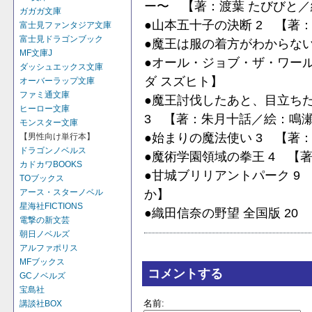
ー〜 【著：渡葉 たびびと／
ガガガ文庫
●山本五十子の決断 2 【著
富士見ファンタジア文庫
富士見ドラゴンブック
●魔王は服の着方がわからない
MF文庫J
●オール・ジョブ・ザ・ワール
ダッシュエックス文庫
ダ スズヒト】
オーバーラップ文庫
ファミ通文庫
●魔王討伐したあと、目立ち
ヒーロー文庫
3 【著：朱月十話／絵：鳴瀬
モンスター文庫
●始まりの魔法使い 3 【著
【男性向け単行本】
ドラゴンノベルス
●魔術学園領域の拳王 4 【
カドカワBOOKS
●甘城ブリリアントパーク 9
TOブックス
か】
アース・スターノベル
星海社FICTIONS
●織田信奈の野望 全国版 20
電撃の新文芸
朝日ノベルズ
アルファポリス
MFブックス
コメントする
GCノベルズ
宝島社
名前:
講談社BOX