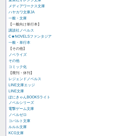
集英社オレンジ文庫
メディアワークス文庫
ハヤカワ文庫JA
一般・文庫
【一般向け単行本】
講談社ノベルス
C★NOVELSファンタジア
一般・単行本
【その他】
ノベライズ
その他
コミック化
【廃刊・休刊】
レジェンドノベルス
LINE文庫エッジ
LINE文庫
ぽにきゃんBOOKSライト
ノベルシリーズ
電撃ゲーム文庫
ノベルゼロ
コバルト文庫
ルルル文庫
KCG文庫