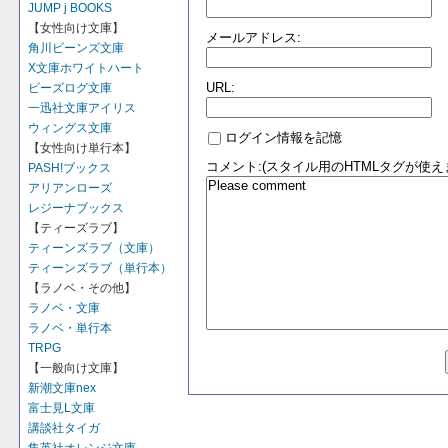
JUMP j BOOKS
【女性向け文庫】
メールアドレス:
角川ビーンズ文庫
X文庫ホワイトハート
URL:
ビーズログ文庫
一迅社文庫アイリス
ウィングス文庫
ログイン情報を記憶
【女性向け単行本】
コメント:(スタイル用のHTMLタグが使え
PASH!ブックス
アリアンローズ
レジーナブックス
【ティーズラブ】
ティーンズラブ（文庫）
ティーンズラブ（単行本）
【ラノベ・その他】
ラノベ・文庫
ラノベ・単行本
TRPG
【一般向け文庫】
新潮文庫nex
富士見L文庫
講談社タイガ