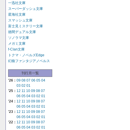
一迅社文庫
スーパーダッシュ文庫
星海社文庫
スマッシュ文庫
富士見ミステリー文庫
徳間デュアル文庫
ソノラマ文庫
メガミ文庫
f-Clan文庫
トクマ・ノベルズEdge
幻狼ファンタジアノベルス
刊行月一覧
'26：
09
08
07
06
05
04
03
02
01
'25：
12
11
10
09
08
07
06
05
04
03
02
01
'24：
12
11
10
09
08
07
06
05
04
03
02
01
'23：
12
11
10
09
08
07
06
05
04
03
02
01
'22：
12
11
10
09
08
07
06
05
04
03
02
01