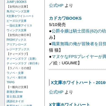
JUMP j BOOKS
公式HP
より
【女性向け文庫】
角川ビーンズ文庫
X文庫ホワイトハート
カドカワBOOKS
ビーズログ文庫
5/10発売
一迅社文庫アイリス
●
公爵令嬢は騎士団長(62)の
ウィングス文庫
【女性向け単行本】
み】
PASH!ブックス
●
職業無職の俺が冒険者を目指
アリアンローズ
猫 猫】
レジーナブックス
【ティーズラブ】
●
マヌケなFPSプレイヤーが異
ティーンズラブ（文庫）
／絵：UGUME】
ティーンズラブ（単行本）
【ラノベ・その他】
ラノベ・文庫
ラノベ・単行本
X文庫ホワイトハート - 201
TRPG
【一般向け文庫】
公式HP
より
新潮文庫nex
富士見L文庫
講談社タイガ
X文庫ホワイトハート