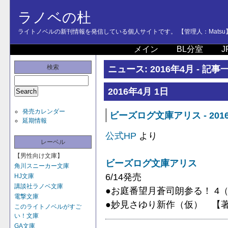
ラノベの杜
ライトノベルの新刊情報を発信している個人サイトです。 【管理人：Matsu
メイン
BL分室
J
検索
ニュース: 2016年4月 - 記事
2016年4月 1日
発売カレンダー
ビーズログ文庫アリス - 201
延期情報
公式HP
より
レーベル
【男性向け文庫】
ビーズログ文庫アリス
角川スニーカー文庫
6/14発売
HJ文庫
講談社ラノベ文庫
●お庭番望月蒼司朗参る！ 4
電撃文庫
●妙見さゆり新作（仮） 【
このライトノベルがすご
い！文庫
GA文庫