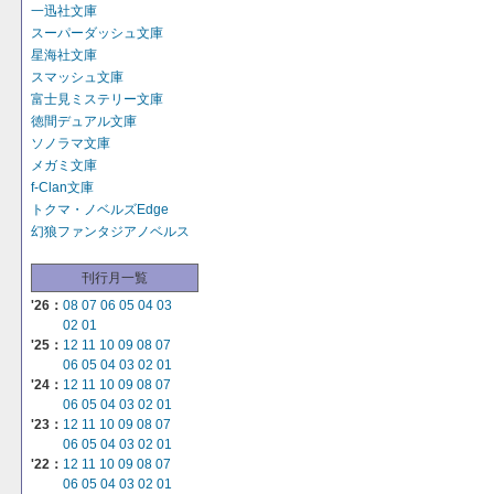
一迅社文庫
スーパーダッシュ文庫
星海社文庫
スマッシュ文庫
富士見ミステリー文庫
徳間デュアル文庫
ソノラマ文庫
メガミ文庫
f-Clan文庫
トクマ・ノベルズEdge
幻狼ファンタジアノベルス
刊行月一覧
'26：
08
07
06
05
04
03
02
01
'25：
12
11
10
09
08
07
06
05
04
03
02
01
'24：
12
11
10
09
08
07
06
05
04
03
02
01
'23：
12
11
10
09
08
07
06
05
04
03
02
01
'22：
12
11
10
09
08
07
06
05
04
03
02
01