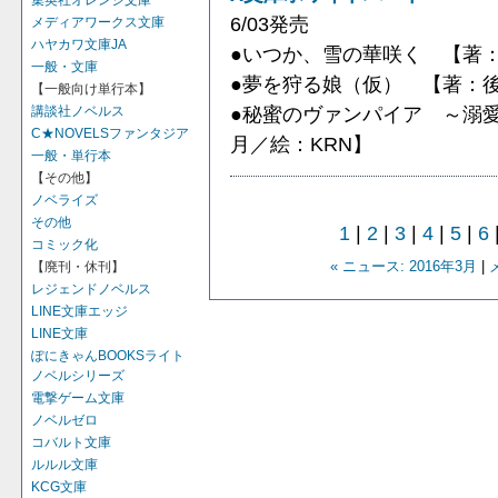
集英社オレンジ文庫
6/03発売
メディアワークス文庫
ハヤカワ文庫JA
●いつか、雪の華咲く 【著
一般・文庫
●夢を狩る娘（仮） 【著：
【一般向け単行本】
●秘蜜のヴァンパイア ～溺
講談社ノベルス
C★NOVELSファンタジア
月／絵：KRN】
一般・単行本
【その他】
ノベライズ
その他
1
|
2
|
3
|
4
|
5
|
6
コミック化
« ニュース: 2016年3月
|
【廃刊・休刊】
レジェンドノベルス
LINE文庫エッジ
LINE文庫
ぽにきゃんBOOKSライト
ノベルシリーズ
電撃ゲーム文庫
ノベルゼロ
コバルト文庫
ルルル文庫
KCG文庫