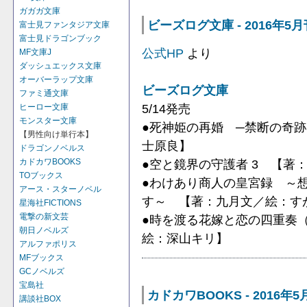
ガガガ文庫
ビーズログ文庫 - 2016年5月
富士見ファンタジア文庫
富士見ドラゴンブック
公式HP
より
MF文庫J
ダッシュエックス文庫
オーバーラップ文庫
ビーズログ文庫
ファミ通文庫
5/14発売
ヒーロー文庫
モンスター文庫
●死神姫の再婚 ─禁断の奇
【男性向け単行本】
士原良】
ドラゴンノベルス
●空と鏡界の守護者 3 【著
カドカワBOOKS
TOブックス
●わけあり商人の皇宮録 ～
アース・スターノベル
す～ 【著：九月文／絵：す
星海社FICTIONS
電撃の新文芸
●時を渡る花嫁と恋の四重奏
朝日ノベルズ
絵：深山キリ】
アルファポリス
MFブックス
GCノベルズ
宝島社
カドカワBOOKS - 2016年5
講談社BOX