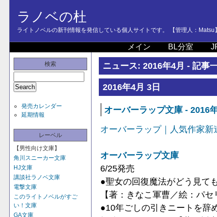
ラノベの杜
ライトノベルの新刊情報を発信している個人サイトです。 【管理人：Matsu
メイン
BL分室
J
検索
ニュース: 2016年4月 - 記事
2016年4月 3日
発売カレンダー
オーバーラップ文庫 - 2016年
延期情報
オーバーラップ｜人気作家新
レーベル
【男性向け文庫】
オーバーラップ文庫
角川スニーカー文庫
6/25発売
HJ文庫
講談社ラノベ文庫
●聖女の回復魔法がどう見て
電撃文庫
【著：きなこ軍曹／絵：パセ
このライトノベルがすご
い！文庫
●10年ごしの引きニートを辞め
GA文庫