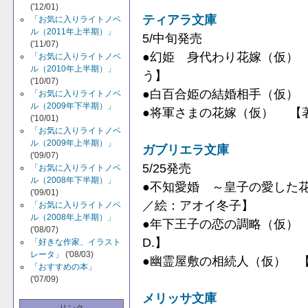
('12/01)
ティアラ文庫
「お気に入りライトノベ
ル（2011年上半期）」
5/中旬発売
('11/07)
●幻姫 身代わり花嫁（仮）
「お気に入りライトノベ
ル（2010年上半期）」
う】
('10/07)
●白百合姫の結婚相手（仮）
「お気に入りライトノベ
ル（2009年下半期）」
●将軍さまの花嫁（仮） 【
('10/01)
「お気に入りライトノベ
ル（2009年上半期）」
ガブリエラ文庫
('09/07)
5/25発売
「お気に入りライトノベ
ル（2008年下半期）」
●不知愛婚 ～皇子の愛した
('09/01)
／絵：アオイ冬子】
「お気に入りライトノベ
ル（2008年上半期）」
●年下王子の恋の調略（仮） 
('08/07)
D.】
「好きな作家、イラスト
レータ」
('08/03)
●幽霊屋敷の相続人（仮） 
「おすすめの本」
('07/09)
メリッサ文庫