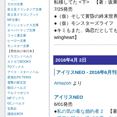
転移してた <下> 【著：坂
ガガガ文庫
7/25発売
富士見ファンタジア文庫
富士見ドラゴンブック
●（仮）そして黄昏の終末世
MF文庫J
●（仮）モンスターズライフ
ダッシュエックス文庫
●キミもまた、偽恋だとしても。
オーバーラップ文庫
ファミ通文庫
wingheart】
ヒーロー文庫
モンスター文庫
【男性向け単行本】
ドラゴンノベルス
2016年4月 2日
カドカワBOOKS
TOブックス
アイリスNEO - 2016年6月刊
アース・スターノベル
星海社FICTIONS
Amazon
より
電撃の新文芸
朝日ノベルズ
アルファポリス
アイリスNEO
MFブックス
6/01発売
GCノベルズ
宝島社
●
私の気の毒な婚約者 2
【著：
講談社BOX