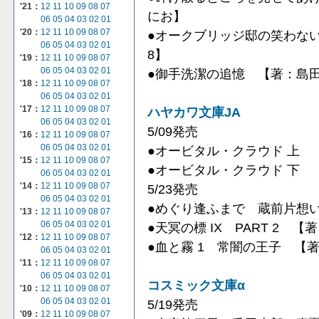
'21：
12
11
10
09
08
07
にお】
06
05
04
03
02
01
'20：
12
11
10
09
08
07
●オークブリッジ邸の笑わない
06
05
04
03
02
01
8】
'19：
12
11
10
09
08
07
06
05
04
03
02
01
●御手洗潔の追憶 【著：島田荘
'18：
12
11
10
09
08
07
06
05
04
03
02
01
'17：
12
11
10
09
08
07
ハヤカワ文庫JA
06
05
04
03
02
01
5/09発売
'16：
12
11
10
09
08
07
06
05
04
03
02
01
●オービタル・クラウド 上 
'15：
12
11
10
09
08
07
●オービタル・クラウド 下 
06
05
04
03
02
01
'14：
12
11
10
09
08
07
5/23発売
06
05
04
03
02
01
●めぐり逢ふまで 蔵前片想
'13：
12
11
10
09
08
07
06
05
04
03
02
01
●天冥の標 IX PART 2 
'12：
12
11
10
09
08
07
●血と霧 1 常闇の王子 【
06
05
04
03
02
01
'11：
12
11
10
09
08
07
06
05
04
03
02
01
コスミック文庫α
'10：
12
11
10
09
08
07
06
05
04
03
02
01
5/19発売
'09：
12
11
10
09
08
07