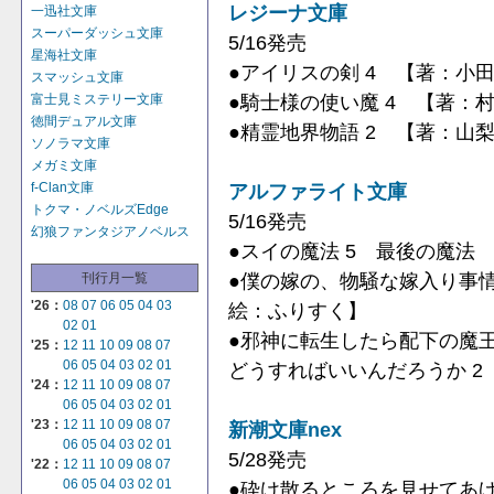
レジーナ文庫
一迅社文庫
スーパーダッシュ文庫
5/16発売
星海社文庫
●アイリスの剣 4 【著：小
スマッシュ文庫
●騎士様の使い魔 4 【著：
富士見ミステリー文庫
徳間デュアル文庫
●精霊地界物語 2 【著：山
ソノラマ文庫
メガミ文庫
アルファライト文庫
f-Clan文庫
トクマ・ノベルズEdge
5/16発売
幻狼ファンタジアノベルス
●スイの魔法 5 最後の魔法
●僕の嫁の、物騒な嫁入り事情
刊行月一覧
'26：
08
07
06
05
04
03
絵：ふりすく】
02
01
●邪神に転生したら配下の魔
'25：
12
11
10
09
08
07
06
05
04
03
02
01
どうすればいいんだろうか 2 
'24：
12
11
10
09
08
07
06
05
04
03
02
01
'23：
12
11
10
09
08
07
新潮文庫nex
06
05
04
03
02
01
5/28発売
'22：
12
11
10
09
08
07
06
05
04
03
02
01
●砕け散るところを見せてあ