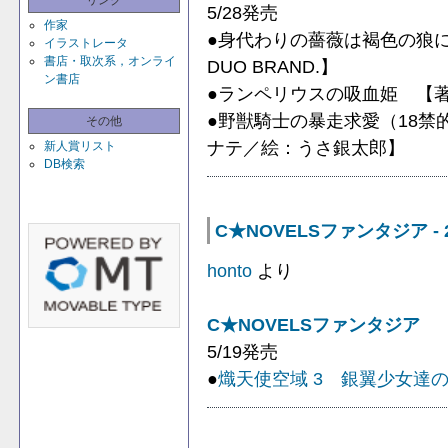
リンク
5/28発売
作家
●身代わりの薔薇は褐色の狼
イラストレータ
書店・取次系，オンライ
DUO BRAND.】
ン書店
●ランペリウスの吸血姫 【
●野獣騎士の暴走求愛（18
その他
ナテ／絵：うさ銀太郎】
新人賞リスト
DB検索
C★NOVELSファンタジア - 
honto
より
C★NOVELSファンタジア
5/19発売
●
熾天使空域 3 銀翼少女達