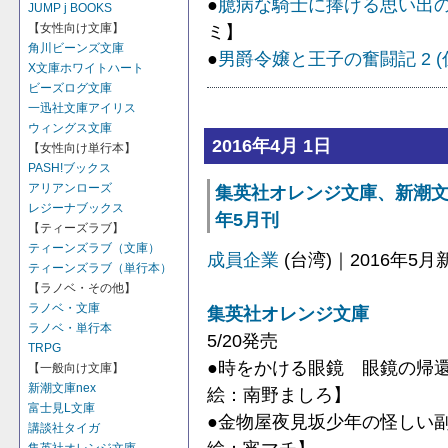
●
臆病な騎士に捧げる思い出
JUMP j BOOKS
ミ】
【女性向け文庫】
角川ビーンズ文庫
●
男爵令嬢と王子の奮闘記 2 (
X文庫ホワイトハート
ビーズログ文庫
一迅社文庫アイリス
ウィングス文庫
2016年4月 1日
【女性向け単行本】
PASH!ブックス
アリアンローズ
集英社オレンジ文庫、新潮文庫ne
レジーナブックス
年5月刊
【ティーズラブ】
ティーンズラブ（文庫）
成員企業
(台湾)｜2016年5
ティーンズラブ（単行本）
【ラノベ・その他】
ラノベ・文庫
集英社オレンジ文庫
ラノベ・単行本
5/20発売
TRPG
●時をかける眼鏡 眼鏡の帰
【一般向け文庫】
新潮文庫nex
絵：南野ましろ】
富士見L文庫
●金物屋夜見坂少年の怪しい
講談社タイガ