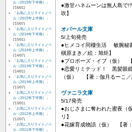
ル（2015年下半期）」
●激甘ハネムーンは無人島で!
('16/01)
吹】
「お気に入りライトノベ
ル（2015年上半期）」
('15/07)
オパール文庫
「お気に入りライトノベ
ル（2014年下半期）」
5/上旬発売
('15/01)
●ヒメコイ同棲生活 敏腕秘
「お気に入りライトノベ
ル（2014年上半期）」
槇原まき／絵：旭炬】
('14/07)
●プロポーズ・イブ（仮） 
「お気に入りライトノベ
ル（2013年下半期）」
●恋愛リミテッド！ 黒髪眼
('14/01)
（仮） 【著：伽月るーこ／
「お気に入りライトノベ
ル（2013年上半期）」
('13/07)
ヴァニラ文庫
「お気に入りライトノベ
ル（2012年下半期）」
5/17発売
('13/01)
●おじさまに奪われた蜜夜（
「お気に入りライトノベ
ル（2012年上半期）」
リ】
('12/07)
●花嫁育成物語（仮） 【著
「お気に入りライトノベ
ル（2011年下半期）」