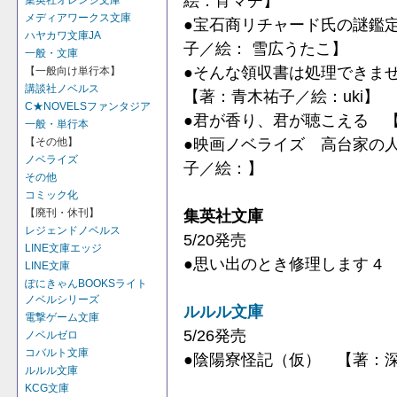
絵：宵マチ】
集英社オレンジ文庫
メディアワークス文庫
●宝石商リチャード氏の謎鑑
ハヤカワ文庫JA
子／絵： 雪広うたこ】
一般・文庫
●そんな領収書は処理できま
【一般向け単行本】
講談社ノベルス
【著：青木祐子／絵：uki】
C★NOVELSファンタジア
●君が香り、君が聴こえる 
一般・単行本
●映画ノベライズ 高台家の
【その他】
ノベライズ
子／絵：】
その他
コミック化
集英社文庫
【廃刊・休刊】
レジェンドノベルス
5/20発売
LINE文庫エッジ
●思い出のとき修理します 4
LINE文庫
ぽにきゃんBOOKSライト
ノベルシリーズ
ルルル文庫
電撃ゲーム文庫
5/26発売
ノベルゼロ
コバルト文庫
●陰陽寮怪記（仮） 【著：
ルルル文庫
KCG文庫