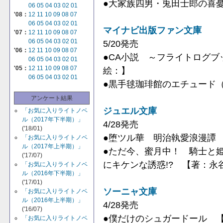
●大家族四男・兎田士郎の喜
06
05
04
03
02
01
'08：
12
11
10
09
08
07
06
05
04
03
02
01
マイナビ出版ファン文庫
'07：
12
11
10
09
08
07
06
05
04
03
02
01
5/20発売
'06：
12
11
10
09
08
07
●CA小説 ～フライトログ
06
05
04
03
02
01
'05：
12
11
10
09
08
07
絵：】
06
05
04
03
02
01
●黒手毬珈琲館のエチュード
アンケート結果
ジュエル文庫
「お気に入りライトノベ
ル（2017年下半期）」
4/28発売
('18/01)
●堕ツル華 明治執愛浪漫譚
「お気に入りライトノベ
ル（2017年上半期）」
●ただ今、蜜月中！ 騎士と
('17/07)
にキケンな誘惑!? 【著：永谷
「お気に入りライトノベ
ル（2016年下半期）」
('17/01)
ソーニャ文庫
「お気に入りライトノベ
ル（2016年上半期）」
4/28発売
('16/07)
●僕だけのシュガードール 
「お気に入りライトノベ