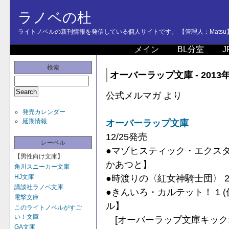
ラノベの杜
ライトノベルの新刊情報を発信している個人サイトです。 【管理人：Matsu
メイン
BL分室
J
検索
オーバーラップ文庫 - 2013
公式メルマガ より
発売カレンダー
延期情報
オーバーラップ文庫
12/25発売
レーベル
●マゾヒスティック・エクスタ
【男性向け文庫】
かあつと】
角川スニーカー文庫
●時渡りの〈紅女神騎士団〉 
HJ文庫
講談社ラノベ文庫
●きんいろ・カルテット！ 1 
電撃文庫
ル】
このライトノベルがすご
い！文庫
[オーバーラップ文庫キック
GA文庫