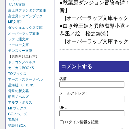
●秋葉原ダンジョン冒険奇譚 
ガガガ文庫
音】
富士見ファンタジア文庫
富士見ドラゴンブック
[オーバーラップ文庫キック
MF文庫J
●白き煌王姫と異能魔導小隊＜
ダッシュエックス文庫
恭丞／絵：松之鐘流】
オーバーラップ文庫
ファミ通文庫
[オーバーラップ文庫キック
ヒーロー文庫
モンスター文庫
【男性向け単行本】
ドラゴンノベルス
コメントする
カドカワBOOKS
TOブックス
名前:
アース・スターノベル
星海社FICTIONS
電撃の新文芸
メールアドレス:
朝日ノベルズ
アルファポリス
URL:
MFブックス
GCノベルズ
宝島社
ログイン情報を記憶
講談社BOX