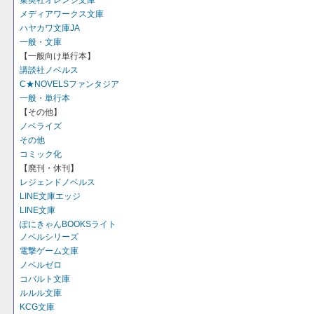
集英社オレンジ文庫
メディアワークス文庫
ハヤカワ文庫JA
一般・文庫
【一般向け単行本】
講談社ノベルス
C★NOVELSファンタジア
一般・単行本
【その他】
ノベライズ
その他
コミック化
【廃刊・休刊】
レジェンドノベルス
LINE文庫エッジ
LINE文庫
ぽにきゃんBOOKSライト
ノベルシリーズ
電撃ゲーム文庫
ノベルゼロ
コバルト文庫
ルルル文庫
KCG文庫