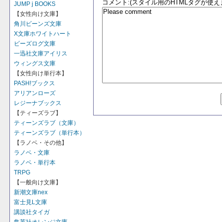
コメント:(スタイル用のHTMLタグが使え
JUMP j BOOKS
【女性向け文庫】
角川ビーンズ文庫
X文庫ホワイトハート
ビーズログ文庫
一迅社文庫アイリス
ウィングス文庫
【女性向け単行本】
PASH!ブックス
アリアンローズ
レジーナブックス
【ティーズラブ】
ティーンズラブ（文庫）
ティーンズラブ（単行本）
【ラノベ・その他】
ラノベ・文庫
ラノベ・単行本
TRPG
【一般向け文庫】
新潮文庫nex
富士見L文庫
講談社タイガ