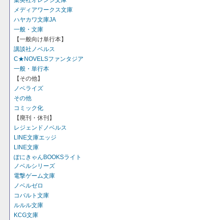
集英社オレンジ文庫
メディアワークス文庫
ハヤカワ文庫JA
一般・文庫
【一般向け単行本】
講談社ノベルス
C★NOVELSファンタジア
一般・単行本
【その他】
ノベライズ
その他
コミック化
【廃刊・休刊】
レジェンドノベルス
LINE文庫エッジ
LINE文庫
ぽにきゃんBOOKSライト
ノベルシリーズ
電撃ゲーム文庫
ノベルゼロ
コバルト文庫
ルルル文庫
KCG文庫