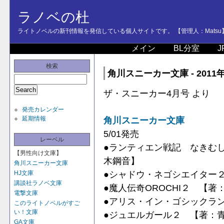
ラノベの杜
ライトノベルの新刊情報を発信している個人サイトです。 【管理人：Matsu
メイン
BL分室
J
検索
角川スニーカー文庫 - 2011
ザ・スニーカー4月号 より
発売カレンダー
延期情報
角川スニーカー文庫
5/01発売
レーベル
●ランティエン戦記 なきむ
【男性向け文庫】
木鋼音】
角川スニーカー文庫
●シャドウ・ネゴシエイター２
HJ文庫
講談社ラノベ文庫
●魔人伝奇OROCHI２ 【
電撃文庫
●アリス・イン・ゴシックラ
このライトノベルがすご
い！文庫
●ジュエルガール２ 【著：
GA文庫