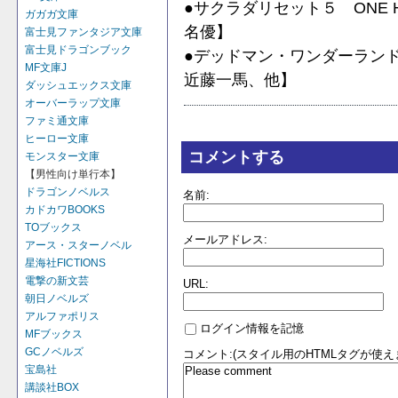
●サクラダリセット５ ONE 
ガガガ文庫
名優】
富士見ファンタジア文庫
富士見ドラゴンブック
●デッドマン・ワンダーラン
MF文庫J
近藤一馬、他】
ダッシュエックス文庫
オーバーラップ文庫
ファミ通文庫
ヒーロー文庫
コメントする
モンスター文庫
【男性向け単行本】
ドラゴンノベルス
名前:
カドカワBOOKS
TOブックス
メールアドレス:
アース・スターノベル
星海社FICTIONS
電撃の新文芸
URL:
朝日ノベルズ
アルファポリス
ログイン情報を記憶
MFブックス
GCノベルズ
コメント:(スタイル用のHTMLタグが使え
宝島社
講談社BOX