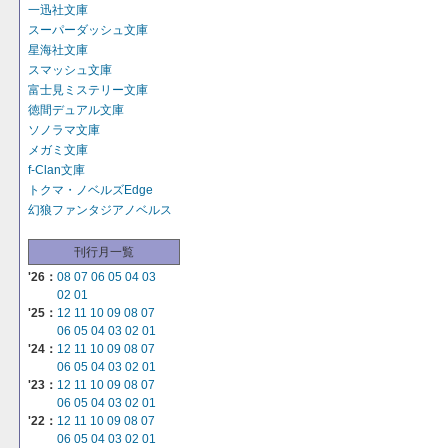
一迅社文庫
スーパーダッシュ文庫
星海社文庫
スマッシュ文庫
富士見ミステリー文庫
徳間デュアル文庫
ソノラマ文庫
メガミ文庫
f-Clan文庫
トクマ・ノベルズEdge
幻狼ファンタジアノベルス
刊行月一覧
'26：
08
07
06
05
04
03
02
01
'25：
12
11
10
09
08
07
06
05
04
03
02
01
'24：
12
11
10
09
08
07
06
05
04
03
02
01
'23：
12
11
10
09
08
07
06
05
04
03
02
01
'22：
12
11
10
09
08
07
06
05
04
03
02
01