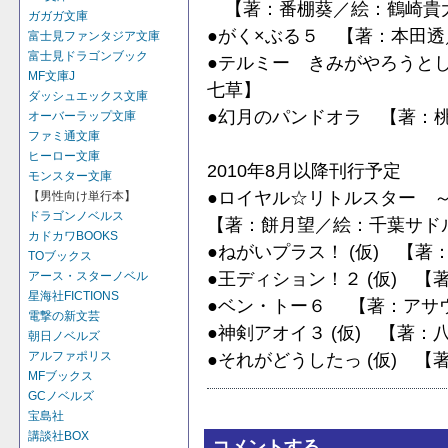
【著：番棚葵／絵：鶴崎貴
ガガガ文庫
●がく×ぶる５ 【著：本田
富士見ファンタジア文庫
富士見ドラゴンブック
●テルミー きみがやろうと
MF文庫J
七草】
ダッシュエックス文庫
●幻月のパンドオラ 【著：桃
オーバーラップ文庫
ファミ通文庫
ヒーロー文庫
2010年8月以降刊行予定
モンスター文庫
●ロイヤル☆リトルスター 
【男性向け単行本】
ドラゴンノベルス
【著：餅月望／絵：千葉サド
カドカワBOOKS
●ねがいプラス！ (仮) 【
TOブックス
●王ディション！２ (仮) 
アース・スターノベル
星海社FICTIONS
●ベン・トー６ 【著：アサ
電撃の新文芸
●神剣アオイ３ (仮) 【著
朝日ノベルズ
アルファポリス
●それがどうしたっ (仮) 
MFブックス
GCノベルズ
宝島社
講談社BOX
コメントする