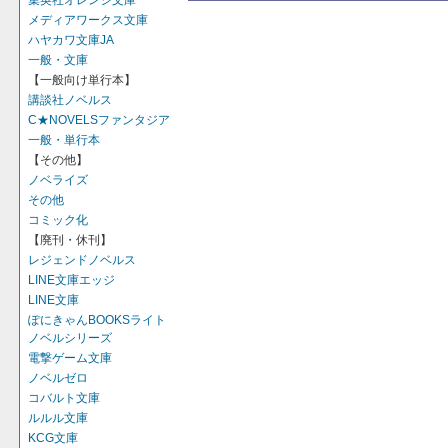
集英社オレンジ文庫
メディアワークス文庫
ハヤカワ文庫JA
一般・文庫
【一般向け単行本】
講談社ノベルス
C★NOVELSファンタジア
一般・単行本
【その他】
ノベライズ
その他
コミック化
【廃刊・休刊】
レジェンドノベルス
LINE文庫エッジ
LINE文庫
ぽにきゃんBOOKSライト
ノベルシリーズ
電撃ゲーム文庫
ノベルゼロ
コバルト文庫
ルルル文庫
KCG文庫