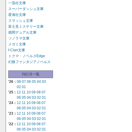
一迅社文庫
スーパーダッシュ文庫
星海社文庫
スマッシュ文庫
富士見ミステリー文庫
徳間デュアル文庫
ソノラマ文庫
メガミ文庫
f-Clan文庫
トクマ・ノベルズEdge
幻狼ファンタジアノベルス
刊行月一覧
'26：
08
07
06
05
04
03
02
01
'25：
12
11
10
09
08
07
06
05
04
03
02
01
'24：
12
11
10
09
08
07
06
05
04
03
02
01
'23：
12
11
10
09
08
07
06
05
04
03
02
01
'22：
12
11
10
09
08
07
06
05
04
03
02
01