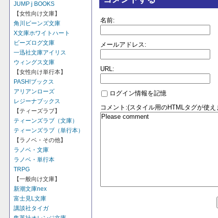
JUMP j BOOKS
【女性向け文庫】
名前:
角川ビーンズ文庫
X文庫ホワイトハート
ビーズログ文庫
メールアドレス:
一迅社文庫アイリス
ウィングス文庫
URL:
【女性向け単行本】
PASH!ブックス
アリアンローズ
ログイン情報を記憶
レジーナブックス
コメント:(スタイル用のHTMLタグが使え
【ティーズラブ】
ティーンズラブ（文庫）
ティーンズラブ（単行本）
【ラノベ・その他】
ラノベ・文庫
ラノベ・単行本
TRPG
【一般向け文庫】
新潮文庫nex
富士見L文庫
講談社タイガ