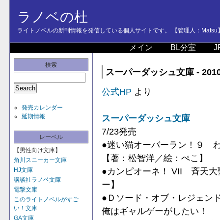
ラノベの杜
ライトノベルの新刊情報を発信している個人サイトです。 【管理人：Matsu
メイン
BL分室
J
検索
スーパーダッシュ文庫 - 20
公式HP
より
発売カレンダー
延期情報
スーパーダッシュ文庫
7/23発売
レーベル
●迷い猫オーバーラン！９ 
【男性向け文庫】
【著：松智洋／絵：ぺこ】
角川スニーカー文庫
●カンピオーネ！ VII 斉
HJ文庫
講談社ラノベ文庫
ー】
電撃文庫
●Ｄソード・オブ・レジェン
このライトノベルがすご
い！文庫
俺はギャルゲーがしたい！
GA文庫