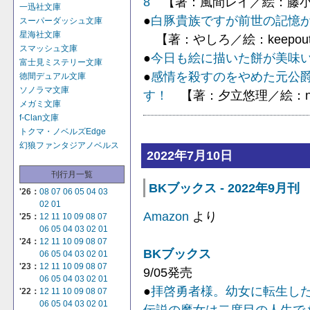
8
【著：風間レイ／絵：藤
一迅社文庫
●
白豚貴族ですが前世の記憶が生
スーパーダッシュ文庫
星海社文庫
【著：やしろ／絵：keepou
スマッシュ文庫
●
今日も絵に描いた餅が美味い
富士見ミステリー文庫
●
感情を殺すのをやめた元公
徳間デュアル文庫
ソノラマ文庫
す！
【著：夕立悠理／絵：ni
メガミ文庫
f-Clan文庫
トクマ・ノベルズEdge
幻狼ファンタジアノベルス
2022年7月10日
刊行月一覧
BKブックス - 2022年9月刊
'26：
08
07
06
05
04
03
02
01
Amazon
より
'25：
12
11
10
09
08
07
06
05
04
03
02
01
'24：
12
11
10
09
08
07
BKブックス
06
05
04
03
02
01
'23：
12
11
10
09
08
07
9/05発売
06
05
04
03
02
01
●
拝啓勇者様。幼女に転生し
'22：
12
11
10
09
08
07
06
05
04
03
02
01
伝説の魔女は二度目の人生でも