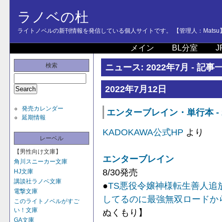
ラノベの杜
ライトノベルの新刊情報を発信している個人サイトです。 【管理人：Matsu
メイン
BL分室
J
検索
ニュース: 2022年7月 - 記事
2022年7月12日
発売カレンダー
エンターブレイン・単行本 - 
延期情報
KADOKAWA公式HP
より
レーベル
【男性向け文庫】
エンターブレイン
角川スニーカー文庫
8/30発売
HJ文庫
講談社ラノベ文庫
●
TS悪役令嬢神様転生善人追
電撃文庫
してるのに最強無双ロードか
このライトノベルがすご
い！文庫
ぬくもり】
GA文庫