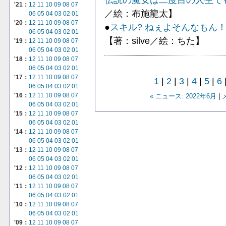
'21：
12
11
10
09
08
07
／絵：布施龍太】
06
05
04
03
02
01
'20：
12
11
10
09
08
07
●
スキル? ねぇよそんなもん
06
05
04
03
02
01
【著：silve／絵：ちた】
'19：
12
11
10
09
08
07
06
05
04
03
02
01
'18：
12
11
10
09
08
07
06
05
04
03
02
01
'17：
12
11
10
09
08
07
1
|
2
|
3
|
4
|
5
|
6
06
05
04
03
02
01
'16：
12
11
10
09
08
07
« ニュース: 2022年6月
|
06
05
04
03
02
01
'15：
12
11
10
09
08
07
06
05
04
03
02
01
'14：
12
11
10
09
08
07
06
05
04
03
02
01
'13：
12
11
10
09
08
07
06
05
04
03
02
01
'12：
12
11
10
09
08
07
06
05
04
03
02
01
'11：
12
11
10
09
08
07
06
05
04
03
02
01
'10：
12
11
10
09
08
07
06
05
04
03
02
01
'09：
12
11
10
09
08
07