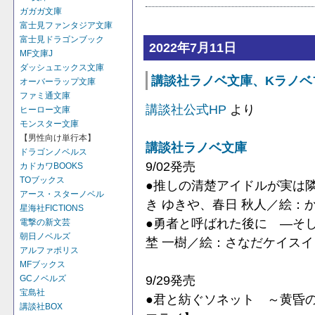
ガガガ文庫
富士見ファンタジア文庫
富士見ドラゴンブック
2022年7月11日
MF文庫J
ダッシュエックス文庫
講談社ラノベ文庫、Kラノベブック
オーバーラップ文庫
ファミ通文庫
講談社公式HP
より
ヒーロー文庫
モンスター文庫
【男性向け単行本】
講談社ラノベ文庫
ドラゴンノベルス
9/02発売
カドカワBOOKS
TOブックス
●推しの清楚アイドルが実は
アース・スターノベル
き ゆきや、春日 秋人／絵：
星海社FICTIONS
●勇者と呼ばれた後に ―そ
電撃の新文芸
朝日ノベルズ
埜 一樹／絵：さなだケイスイ
アルファポリス
MFブックス
9/29発売
GCノベルズ
宝島社
●君と紡ぐソネット ～黄昏
講談社BOX