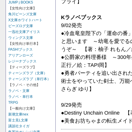
フライ】
JUMP j BOOKS
【女性向け文庫】
角川ビーンズ文庫
Kラノベブックス
X文庫ホワイトハート
9/02発売
ビーズログ文庫
一迅社文庫アイリス
●冷血竜皇陛下の「運命の番
ウィングス文庫
と思います ～幼竜を愛でる
【女性向け単行本】
うぞ～ 【著：柚子 れもん
PASH!ブックス
アリアンローズ
●公爵家の料理番様 ～300
レジーナブックス
正行／絵：TAPI岡】
【ティーズラブ】
●勇者パーティを追い出された
ティーンズラブ（文庫）
ティーンズラブ（単行本）
術士をやっていた剣士、万能
【ラノベ・その他】
さらぎ ゆり】
ラノベ・文庫
ラノベ・単行本
TRPG
9/29発売
【一般向け文庫】
●Destiny Unchain Onl
新潮文庫nex
●美食お坊ちゃまの転生メイド
富士見L文庫
講談社タイガ