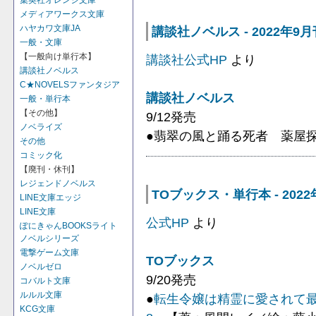
集英社オレンジ文庫
メディアワークス文庫
ハヤカワ文庫JA
講談社ノベルス - 2022年9月
一般・文庫
【一般向け単行本】
講談社公式HP
より
講談社ノベルス
C★NOVELSファンタジア
講談社ノベルス
一般・単行本
【その他】
9/12発売
ノベライズ
●翡翠の風と踊る死者 薬屋
その他
コミック化
【廃刊・休刊】
レジェンドノベルス
TOブックス・単行本 - 202
LINE文庫エッジ
LINE文庫
公式HP
より
ぽにきゃんBOOKSライト
ノベルシリーズ
電撃ゲーム文庫
TOブックス
ノベルゼロ
9/20発売
コバルト文庫
ルルル文庫
●
転生令嬢は精霊に愛されて
KCG文庫