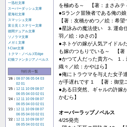
一迅社文庫
を極める～ 【著：まさみテ
スーパーダッシュ文庫
●Sランク冒険者である俺の
星海社文庫
【著：友橋かめつ／絵：希望
スマッシュ文庫
富士見ミステリー文庫
●星詠みの魔法使い 3. 運
徳間デュアル文庫
羽／絵：ゆさの】
ソノラマ文庫
●ネトゲの嫁が人気アイドルだ
メガミ文庫
f-Clan文庫
も嫁のつもりでいる～ 【著
トクマ・ノベルズEdge
●かつて人だった貴方へ 1
幻狼ファンタジアノベルス
織々／絵：かやはら】
刊行月一覧
●俺にトラウマを与えた女子
'26：
08
07
06
05
04
03
が手遅れです 1 【著：御堂
02
01
●ある日突然、ギャルの許嫁が
'25：
12
11
10
09
08
07
06
05
04
03
02
01
かむら】
'24：
12
11
10
09
08
07
06
05
04
03
02
01
'23：
12
11
10
09
08
07
オーバーラップノベルス
06
05
04
03
02
01
4/25発売
'22：
12
11
10
09
08
07
06
05
04
03
02
01