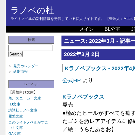
ラノベの杜
ライトノベルの新刊情報を発信している個人サイトです。 【管理人：Matsu
メイン
BL分室
J
検索
ニュース: 2022年3月 - 記事
2022年3月 2日
発売カレンダー
Kラノベブックス - 2022年
延期情報
公式HP
より
レーベル
【男性向け文庫】
Kラノベブックス
角川スニーカー文庫
発売
HJ文庫
講談社ラノベ文庫
●極めたヒールがすべてを癒
電撃文庫
たゴミを激レアアイテムに修
このライトノベルがすご
い！文庫
／絵：うらたあさお】
GA文庫