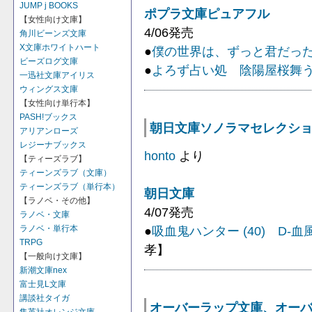
JUMP j BOOKS
ポプラ文庫ピュアフル
【女性向け文庫】
4/06発売
角川ビーンズ文庫
X文庫ホワイトハート
●
僕の世界は、ずっと君だっ
ビーズログ文庫
●
よろず占い処 陰陽屋桜舞
一迅社文庫アイリス
ウィングス文庫
【女性向け単行本】
PASH!ブックス
朝日文庫ソノラマセレクション 
アリアンローズ
レジーナブックス
honto
より
【ティーズラブ】
ティーンズラブ（文庫）
ティーンズラブ（単行本）
朝日文庫
【ラノベ・その他】
4/07発売
ラノベ・文庫
ラノベ・単行本
●
吸血鬼ハンター (40) D-
TRPG
孝】
【一般向け文庫】
新潮文庫nex
富士見L文庫
講談社タイガ
オーバーラップ文庫、オー