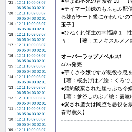
●望まぬ不死の冒険者 10 
'21：
12
11
10
09
08
07
●テイマー姉妹のもふもふ配信
06
05
04
03
02
01
'20：
12
11
10
09
08
07
る妹がチート級にかわいいの
06
05
04
03
02
01
玉子】
'19：
12
11
10
09
08
07
06
05
04
03
02
01
●ひねくれ領主の幸福譚 1 
'18：
12
11
10
09
08
07
ぅ！ 【著：エノキスルメ／
06
05
04
03
02
01
'17：
12
11
10
09
08
07
06
05
04
03
02
01
オーバーラップノベルスf
'16：
12
11
10
09
08
07
06
05
04
03
02
01
4/25発売
'15：
12
11
10
09
08
07
●芋くさ令嬢ですが悪役令息
06
05
04
03
02
01
'14：
12
11
10
09
08
07
【著：桜あげは／絵：くろで
06
05
04
03
02
01
●婚約破棄された崖っぷち令
'13：
12
11
10
09
08
07
06
05
04
03
02
01
【著：参谷しのぶ／絵：雲屋
'12：
12
11
10
09
08
07
●愛され聖女は闇堕ち悪役を救
06
05
04
03
02
01
'11：
12
11
10
09
08
07
春野薫久】
06
05
04
03
02
01
'10：
12
11
10
09
08
07
06
05
04
03
02
01
'09：
12
11
10
09
08
07