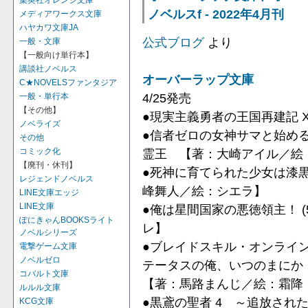
集英社オレンジ文庫
ノベルスf - 2022年4月刊
メディアワークス文庫
ハヤカワ文庫JA
公式ブログ
より
一般・文庫
【一般向け単行本】
講談社ノベルス
オーバーラップ文庫
C★NOVELSファンタジア
4/25発売
一般・単行本
【その他】
●現実主義勇者の王国再建記 
ノベライズ
●信者ゼロの女神サマと始める
その他
霊王 【著：大崎アイル／絵：
コミック化
【廃刊・休刊】
●死神に育てられた少女は漆黒
レジェンドノベルス
峰舞人／絵：シエラ】
LINE文庫エッジ
LINE文庫
●俺は星間国家の悪徳領主！ 
ぽにきゃんBOOKSライト
レ】
ノベルシリーズ
●ブレイドスキル・オンライン
電撃ゲーム文庫
ノベルゼロ
テータスの俺、いつのまに
コバルト文庫
【著：馬路まんじ／絵：霜降（La
ルルル文庫
●黒鳶の聖者 4 ～追放され
KCG文庫