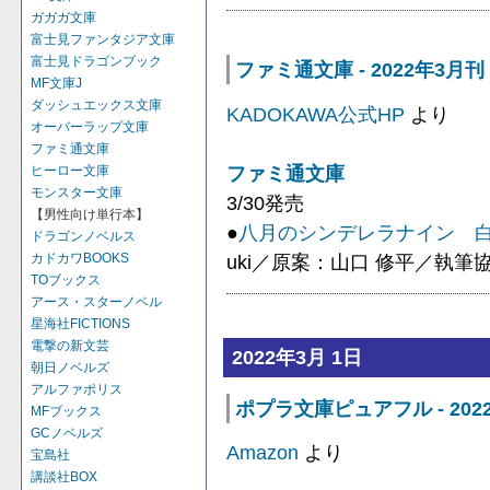
ガガガ文庫
富士見ファンタジア文庫
富士見ドラゴンブック
ファミ通文庫 - 2022年3月
MF文庫J
ダッシュエックス文庫
KADOKAWA公式HP
より
オーバーラップ文庫
ファミ通文庫
ファミ通文庫
ヒーロー文庫
モンスター文庫
3/30発売
【男性向け単行本】
●
八月のシンデレラナイン 
ドラゴンノベルス
uki／原案：山口 修平／執筆協力
カドカワBOOKS
TOブックス
アース・スターノベル
星海社FICTIONS
電撃の新文芸
2022年3月 1日
朝日ノベルズ
アルファポリス
ポプラ文庫ピュアフル - 202
MFブックス
GCノベルズ
Amazon
より
宝島社
講談社BOX