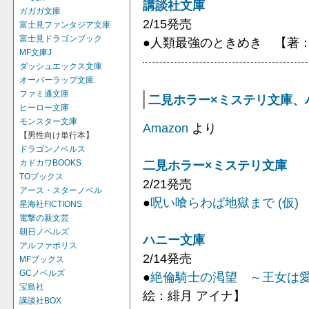
講談社文庫
ガガガ文庫
2/15発売
富士見ファンタジア文庫
富士見ドラゴンブック
●人類最強のときめき 【著：
MF文庫J
ダッシュエックス文庫
オーバーラップ文庫
ファミ通文庫
二見ホラー×ミステリ文庫、ハニ
ヒーロー文庫
モンスター文庫
Amazon
より
【男性向け単行本】
ドラゴンノベルス
二見ホラー×ミステリ文庫
カドカワBOOKS
TOブックス
2/21発売
アース・スターノベル
●
呪い喰らわば地獄まで (仮)
星海社FICTIONS
電撃の新文芸
朝日ノベルズ
ハニー文庫
アルファポリス
2/14発売
MFブックス
GCノベルズ
●
絶倫騎士の渇望 ～王女は
宝島社
絵：緋月 アイナ】
講談社BOX