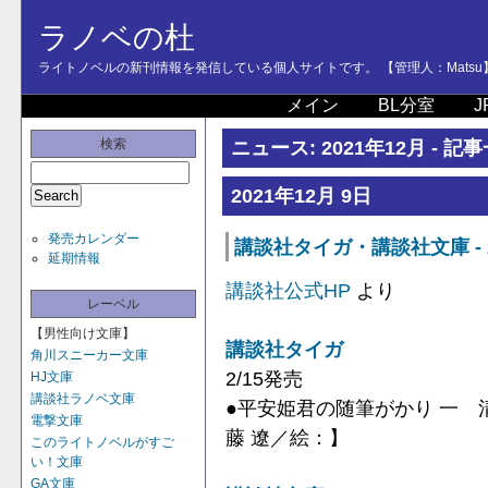
ラノベの杜
ライトノベルの新刊情報を発信している個人サイトです。 【管理人：Matsu
メイン
BL分室
J
検索
ニュース: 2021年12月 - 記
2021年12月 9日
発売カレンダー
講談社タイガ・講談社文庫 - 
延期情報
講談社公式HP
より
レーベル
【男性向け文庫】
講談社タイガ
角川スニーカー文庫
2/15発売
HJ文庫
講談社ラノベ文庫
●平安姫君の随筆がかり 一
電撃文庫
藤 遼／絵：】
このライトノベルがすご
い！文庫
GA文庫