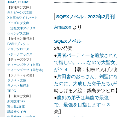
JUMP j BOOKS
【女性向け文庫】
角川ビーンズ文庫
SQEXノベル - 2022年2月刊
X文庫ホワイトハート
ビーズログ文庫
Amazon
より
一迅社文庫アイリス
ウィングス文庫
【女性向け単行本】
SQEXノベル
PASH!ブックス
2/07発売
アリアンローズ
●
勇者パーティーを追放され
レジーナブックス
【ティーズラブ】
で嬉しい。……なので大聖女
ティーンズラブ（文庫）
が？ 4
【著：初枝れんげ／
ティーンズラブ（単行本）
【ラノベ・その他】
●
片田舎のおっさん、剣聖にな
ラノベ・文庫
たのに、大成した弟子たちが
ラノベ・単行本
崎しげる／絵：鍋島テツヒロ
TRPG
【一般向け文庫】
●
魔剣の弟子は無能で最強！
新潮文庫nex
で、最強を目指します～ 3
【
富士見L文庫
亮】
講談社タイガ