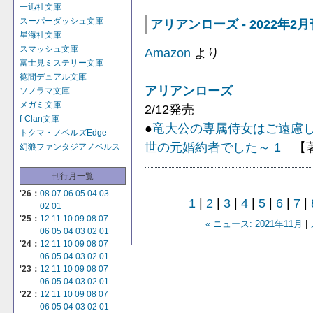
一迅社文庫
スーパーダッシュ文庫
アリアンローズ - 2022年2月
星海社文庫
スマッシュ文庫
Amazon
より
富士見ミステリー文庫
徳間デュアル文庫
アリアンローズ
ソノラマ文庫
メガミ文庫
2/12発売
f-Clan文庫
●
竜大公の専属侍女はご遠慮
トクマ・ノベルズEdge
世の元婚約者でした～ 1
【著
幻狼ファンタジアノベルス
刊行月一覧
'26：
08
07
06
05
04
03
1
|
2
|
3
|
4
|
5
|
6
|
7
|
02
01
'25：
12
11
10
09
08
07
« ニュース: 2021年11月
|
06
05
04
03
02
01
'24：
12
11
10
09
08
07
06
05
04
03
02
01
'23：
12
11
10
09
08
07
06
05
04
03
02
01
'22：
12
11
10
09
08
07
06
05
04
03
02
01