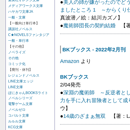
集英社オレンジ文庫
●
美人の姉が嫌がったのでど
メディアワークス文庫
ましたところ 1 ～からく
ハヤカワ文庫JA
真波潜／絵：結川カズノ】
一般・文庫
【一般向け単行本】
●
魔術師団長の契約結婚
【著
講談社ノベルス
C★NOVELSファンタジア
一般・単行本
【その他】
BKブックス - 2022年2月刊
ノベライズ
その他
Amazon
より
コミック化
【廃刊・休刊】
レジェンドノベルス
BKブックス
LINE文庫エッジ
2/04発売
LINE文庫
●
深淵の魔術師 ～反逆者と
ぽにきゃんBOOKSライト
ノベルシリーズ
力を手に入れ冒険者として成
電撃ゲーム文庫
ウ】
ノベルゼロ
●
14歳のざまぁ無双
【著：L
コバルト文庫
ルルル文庫
KCG文庫