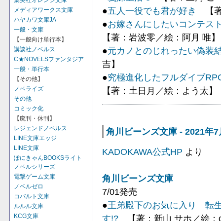
集英社オレンジ文庫
●
五人一役でも君が好き
【著
メディアワークス文庫
ハヤカワ文庫JA
●
お嫁さんにしたいコンテスト
一般・文庫
【著：岩波零／絵：阿月 唯】
【一般向け単行本】
●
元カノとのじれったい偽装結
講談社ノベルス
C★NOVELSファンタジア
吉】
一般・単行本
●
究極進化したフルダイブRP
【その他】
ノベライズ
【著：土日月／絵：よう太】
その他
コミック化
【廃刊・休刊】
レジェンドノベルス
角川ビーンズ文庫 - 2021年
LINE文庫エッジ
LINE文庫
KADOKAWA公式HP
より
ぽにきゃんBOOKSライト
ノベルシリーズ
角川ビーンズ文庫
電撃ゲーム文庫
ノベルゼロ
7/01発売
コバルト文庫
●
王弟殿下のお気に入り 転
ルルル文庫
KCG文庫
す!?
【著：新山 サホ／絵：co