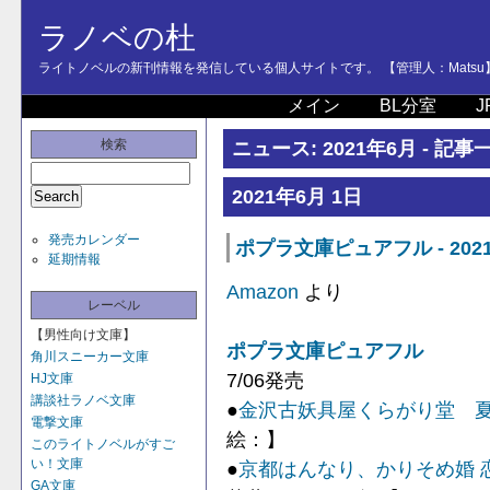
ラノベの杜
ライトノベルの新刊情報を発信している個人サイトです。 【管理人：Matsu
メイン
BL分室
J
検索
ニュース: 2021年6月 - 記事
2021年6月 1日
発売カレンダー
ポプラ文庫ピュアフル - 202
延期情報
Amazon
より
レーベル
【男性向け文庫】
ポプラ文庫ピュアフル
角川スニーカー文庫
7/06発売
HJ文庫
講談社ラノベ文庫
●
金沢古妖具屋くらがり堂 
電撃文庫
絵：】
このライトノベルがすご
い！文庫
●
京都はんなり、かりそめ婚 
GA文庫