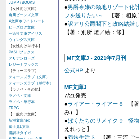
JUMP j BOOKS
●
男爵令嬢の領地リゾート化
【女性向け文庫】
フを送りたい～
【著：相原 
角川ビーンズ文庫
X文庫ホワイトハート
●
訳アリ公爵閣下と政略結婚
ビーズログ文庫
【著：別所 燈／絵：條】
一迅社文庫アイリス
ウィングス文庫
【女性向け単行本】
PASH!ブックス
MF文庫J - 2021年7月刊
アリアンローズ
レジーナブックス
公式HP
より
【ティーズラブ】
ティーンズラブ（文庫）
ティーンズラブ（単行本）
MF文庫J
【ラノベ・その他】
7/21発売
ラノベ・文庫
ラノベ・単行本
●
ライアー・ライアー 8
【著：
TRPG
み）】
【一般向け文庫】
●
ぼくたちのリメイク 9 怪
新潮文庫nex
富士見L文庫
えれっと】
講談社タイガ
●
義妹生活 3
【著：三河 ごーす