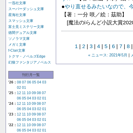
一迅社文庫
●
やり直せるみたいなので、
スーパーダッシュ文庫
【著：一分 咲／絵：茲助】
星海社文庫
スマッシュ文庫
[魔法のiらんど小説大賞202
富士見ミステリー文庫
徳間デュアル文庫
ソノラマ文庫
メガミ文庫
1
|
2
|
3
|
4
|
5
|
6
|
7
|
8
f-Clan文庫
« ニュース: 2021年5月
|
トクマ・ノベルズEdge
幻狼ファンタジアノベルス
刊行月一覧
'26：
08
07
06
05
04
03
02
01
'25：
12
11
10
09
08
07
06
05
04
03
02
01
'24：
12
11
10
09
08
07
06
05
04
03
02
01
'23：
12
11
10
09
08
07
06
05
04
03
02
01
'22：
12
11
10
09
08
07
06
05
04
03
02
01