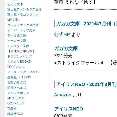
華藤 えれな／絵：】
ガガガ文庫
富士見ファンタジア文庫
富士見ドラゴンブック
MF文庫J
ガガガ文庫 - 2021年7月刊
ダッシュエックス文庫
オーバーラップ文庫
公式HP
より
ファミ通文庫
ヒーロー文庫
モンスター文庫
ガガガ文庫
【男性向け単行本】
7/21発売
ドラゴンノベルス
●ストライクフォール 4 【
カドカワBOOKS
TOブックス
アース・スターノベル
星海社FICTIONS
電撃の新文芸
アイリスNEO - 2021年8月刊
朝日ノベルズ
アルファポリス
Amazon
より
MFブックス
GCノベルズ
アイリスNEO
宝島社
講談社BOX
8/03発売