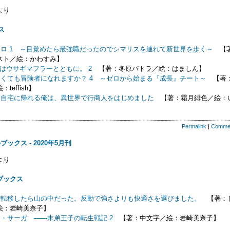
より
ス
ロ 1 ～目覚めたら最強職だったのでシマリスを連れて新世界を歩く～
【
スト／絵：かわすみ】
Oはウサギマフラーとともに。 2
【著：冬原パトラ／絵：はましん】
くても冒険者になれますか？ 4 ～ゼロから始まる『成長』チート～
【著
teffish】
も自宅に帰れる俺は、異世界で行商人をはじめました
【著：霜月緋色／絵：
】
Permalink
|
Comme
ックス - 2020年5月刊
より
ブックス
に転移したら山の中だった。反動で強さよりも快適さを選びました。
【著：
絵：岩崎美奈子】
・サーガ ――末弟王子の転生戦記 2
【著：中文字／絵：岩崎美奈子】