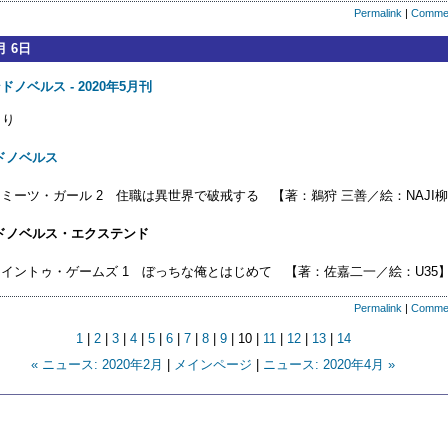
Permalink
|
Comme
月 6日
ノベルス - 2020年5月刊
り
ドノベルス
・ミーツ・ガール 2 住職は異世界で破戒する 【著：鵜狩 三善／絵：NAJI
ドノベルス・エクステンド
・イントゥ・ゲームズ 1 ぼっちな俺とはじめて 【著：佐嘉二一／絵：U35
Permalink
|
Comme
1
|
2
|
3
|
4
|
5
|
6
|
7
|
8
|
9
| 10 |
11
|
12
|
13
|
14
« ニュース: 2020年2月
|
メインページ
|
ニュース: 2020年4月 »