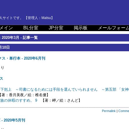
サイトです。 【管理人：Matsu】
メイン
BL分室
JP分室
掲示板
メールフォー
 2020年3月 - 記事一覧
月10日
ス・単行本 - 2020年6月刊
り
ス
の下剋上 ～司書になるためには手段を選んでいられません ～第五部 「女神
著：香月美夜／絵：椎名優】
族の休暇のすすめ。 9
【著：岬／絵：さんど】
Permalink
|
Comme
- 2020年5月刊