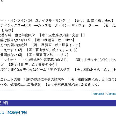
り
ート・オンライン 24 ユナイタル・リング III 【著：川原 礫／絵：abec】
エイティシックス―Ep.8 ―ガンスモーク・オン・ザ・ウォーター― 【著：安
：しらび】
狼と香辛料 狼と羊皮紙 V 【著：支倉凍砂／絵：文倉 十】
離は限りないゼロ 5 【著：岬 鷺宮／絵：Hiten】
ゃんのお願いは絶対 【著：岬 鷺宮／絵：堀泉インコ】
・えーす！ (2) 【著：蒼山サグ／絵：てぃんくる】
天国はない (3) 【著：周藤 蓮／絵：ニリツ】
オ・マキナ 4 ―《白檀式改》紫陽花の永遠性― 【著：ミサキナギ／絵：れ
イズ 【著：杉井 光／絵：春夏冬ゆう】
っぴどく嫌うS級美少女はゲーム世界で僕の信者 【著：相原あきら／絵：小
ィニシュトの書 悲劇の物語に幸せの結末を 【著：浅白深也／絵：日下コウ
統べる、破壊の王と全能少女 【著：手水鉢直樹／絵：あるみっく】
Permalink
|
Comme
月 9日
ス - 2020年4月刊