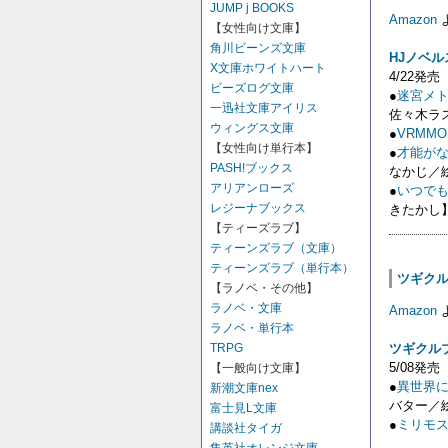
JUMP j BOOKS
Amazon
【女性向け文庫】
角川ビーンズ文庫
HJノベル
X文庫ホワイトハート
4/22発売
ビーズログ文庫
●
迷宮メト
一迅社文庫アイリス
佐々木ラ
ウィングス文庫
●
VRMM
【女性向け単行本】
●
才能がな
PASH!ブックス
なかじ／絵：
アリアンローズ
●
いつで
レジーナブックス
きたかし
【ティーズラブ】
ティーンズラブ（文庫）
ティーンズラブ（単行本）
ツギクルブ
【ラノベ・その他】
ラノベ・文庫
Amazon
ラノベ・単行本
TRPG
ツギクル
5/08発売
【一般向け文庫】
●
異世界
新潮文庫nex
バター／
富士見L文庫
●
ミリモス
講談社タイガ