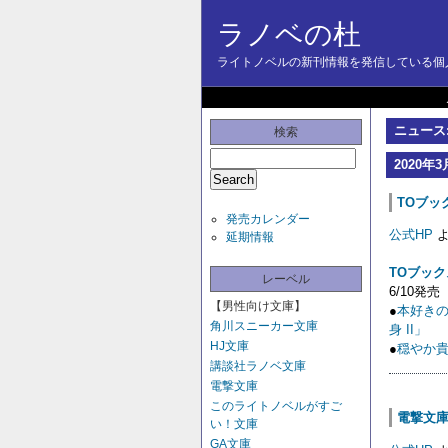
ラノベの杜
ライトノベルの新刊情報を発信している個人
ニュース:
検索
2020年3
TOブック
発売カレンダー
公式HP
よ
延期情報
TOブック
レーベル
6/10発売
【男性向け文庫】
●
本好き
角川スニーカー文庫
身 II」
【
HJ文庫
●
穏やか貴
講談社ラノベ文庫
電撃文庫
このライトノベルがすご
電撃文庫 
い！文庫
GA文庫