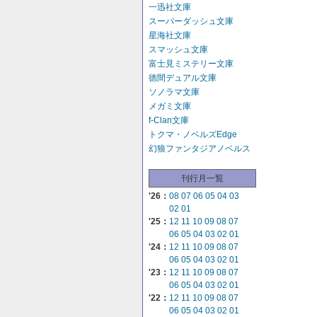
一迅社文庫
スーパーダッシュ文庫
星海社文庫
スマッシュ文庫
富士見ミステリー文庫
徳間デュアル文庫
ソノラマ文庫
メガミ文庫
f-Clan文庫
トクマ・ノベルズEdge
幻狼ファンタジアノベルス
刊行月一覧
'26：
08
07
06
05
04
03
02
01
'25：
12
11
10
09
08
07
06
05
04
03
02
01
'24：
12
11
10
09
08
07
06
05
04
03
02
01
'23：
12
11
10
09
08
07
06
05
04
03
02
01
'22：
12
11
10
09
08
07
06
05
04
03
02
01