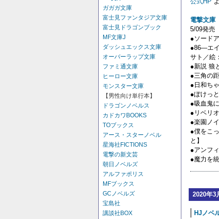
公式HP
よ
ガガガ文庫
富士見ファンタジア文庫
電撃文庫
富士見ドラゴンブック
5/09発売
MF文庫J
●ソードア
ダッシュエックス文庫
●86―
サト／絵
オーバーラップ文庫
●新説 
ファミ通文庫
●三角の距
ヒーロー文庫
●日和ち
モンスター文庫
●ぽけっと
【男性向け単行本】
●吸血鬼に
ドラゴンノベルス
●リベリ
カドカワBOOKS
●楽園ノ
TOブックス
●僕をこ
アース・スターノベル
と】
星海社FICTIONS
●アンフ
電撃の新文芸
●魔力を
朝日ノベルズ
アルファポリス
MFブックス
GCノベルズ
2020年3
宝島社
HJノベル
講談社BOX