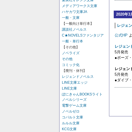
集英社オレンジ文庫
メディアワークス文庫
ハヤカワ文庫JA
2020年3
一般・文庫
【一般向け単行本】
レジェンド
講談社ノベルス
公式HP
よ
C★NOVELSファンタジア
一般・単行本
レジェン
【その他】
5月発売
ノベライズ
●ボーズ
その他
コミック化
レジェン
【廃刊・休刊】
5月発売
レジェンドノベルス
●ダイブ
LINE文庫エッジ
LINE文庫
ぽにきゃんBOOKSライト
ノベルシリーズ
電撃ゲーム文庫
ノベルゼロ
コバルト文庫
ルルル文庫
KCG文庫