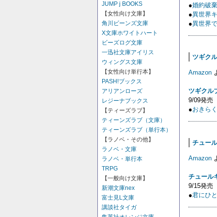
JUMP j BOOKS
●
婚約破棄
【女性向け文庫】
●
異世界キ
●
異世界で
角川ビーンズ文庫
X文庫ホワイトハート
ビーズログ文庫
一迅社文庫アイリス
ツギクルブ
ウィングス文庫
【女性向け単行本】
Amazon
PASH!ブックス
ツギクル
アリアンローズ
9/09発売
レジーナブックス
●
おきら
【ティーズラブ】
ティーンズラブ（文庫）
ティーンズラブ（単行本）
【ラノベ・その他】
チュール
ラノベ・文庫
Amazon
ラノベ・単行本
TRPG
チュール
【一般向け文庫】
9/15発売
新潮文庫nex
●
君にひと目で
富士見L文庫
講談社タイガ