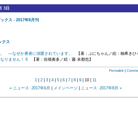
月 3日
ブックス - 2017年8月刊
り
ブックス
王。 ―なぜか勇者に溺愛されています。
【著：ぷにちゃん／絵：柚希きひ
なりません！ 6
【著：佐槻奏多／絵：藤 未都也】
Permalink
|
Comme
1
|
2
|
3
|
4
|
5
|
6
|
7
|
8
|
9
| 10 |
11
« ニュース: 2017年6月
|
メインページ
|
ニュース: 2017年8月 »