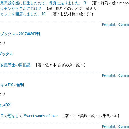
系悪役令嬢に転生したので、保身に走りました。 3
【著：灯乃／絵：mepo
ッチンからこんにちは 2
【著：風見くのえ／絵：漣ミサ】
カフェを開店しました。10
【著：甘沢林檎／絵：(11)】
Permalink
|
Comme
ックス - 2017年9月刊
より
ブックス
く女魔導士の開拓記
【著：佐々木 さざめき／絵：】
Permalink
|
Comme
キスDX - 創刊
より
キスDX
恋をして Sweet words of love
【著：井上美珠／絵：八千代ハル】
Permalink
|
Comme