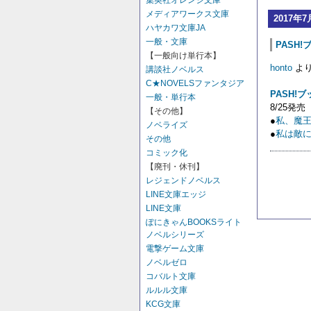
集英社オレンジ文庫
メディアワークス文庫
2017年7
ハヤカワ文庫JA
一般・文庫
PASH!
【一般向け単行本】
honto
よ
講談社ノベルス
C★NOVELSファンタジア
PASH!
一般・単行本
8/25発売
【その他】
●
私、魔
ノベライズ
●
私は敵に
その他
コミック化
【廃刊・休刊】
レジェンドノベルス
LINE文庫エッジ
LINE文庫
ぽにきゃんBOOKSライト
ノベルシリーズ
電撃ゲーム文庫
ノベルゼロ
コバルト文庫
ルルル文庫
KCG文庫