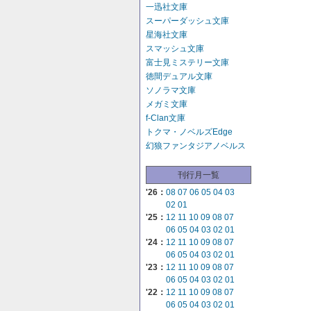
一迅社文庫
スーパーダッシュ文庫
星海社文庫
スマッシュ文庫
富士見ミステリー文庫
徳間デュアル文庫
ソノラマ文庫
メガミ文庫
f-Clan文庫
トクマ・ノベルズEdge
幻狼ファンタジアノベルス
刊行月一覧
'26：
08
07
06
05
04
03
02
01
'25：
12
11
10
09
08
07
06
05
04
03
02
01
'24：
12
11
10
09
08
07
06
05
04
03
02
01
'23：
12
11
10
09
08
07
06
05
04
03
02
01
'22：
12
11
10
09
08
07
06
05
04
03
02
01