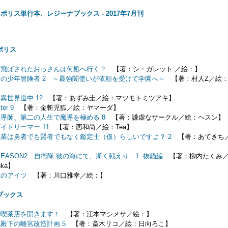
ポリス単行本、レジーナブックス - 2017年7月刊
り
ポリス
に飛ばされたおっさんは何処へ行く？
【著：シ・ガレット ／絵：】
の少年冒険者 2 ～最強闇使いが依頼を受けて学園へ～
【著：村人Z／絵：
異世界道中 12
【著：あずみ圭／絵：マツモトミツアキ】
ter 9
【著：金斬児狐／絵：ヤマーダ】
導師、第二の人生で魔導を極める 8
【著：謙虚なサークル／絵：ヘスン】
イドリーマー 11
【著：西和尚／絵：Tea】
業は勇者でも賢者でもなく鑑定士（仮）らしいですよ？ 2
【著：あてきち
】
SEASON2 自衛隊 彼の海にて、斯く戦えり 1. 抜錨編
【著：柳内たくみ／
zuka】
敷のアイツ
【著：川口雅幸／絵：】
ブックス
で喫茶店を開きます！
【著：江本マシメサ／絵：】
殿下の離宮改造計画 5
【著：斎木リコ／絵：日向ろこ】