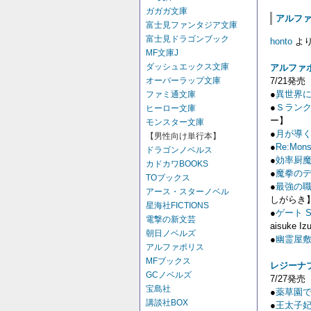
ガガガ文庫
アルファ
富士見ファンタジア文庫
富士見ドラゴンブック
honto
よ
MF文庫J
ダッシュエックス文庫
アルファ
7/21発売
オーバーラップ文庫
●
異世界
ファミ通文庫
●
Ｓランク
ヒーロー文庫
ー】
モンスター文庫
●
月が導く
【男性向け単行本】
●
Re:Mons
ドラゴンノベルス
●
効率厨魔
カドカワBOOKS
●
魔拳のデ
TOブックス
●
最強の職
アース・スターノベル
しがらき
星海社FICTIONS
●
ゲート 
電撃の新文芸
aisuke I
朝日ノベルズ
●
幽霊屋
アルファポリス
MFブックス
レジーナ
GCノベルズ
7/27発売
宝島社
●
薬草園
講談社BOX
●
王太子妃