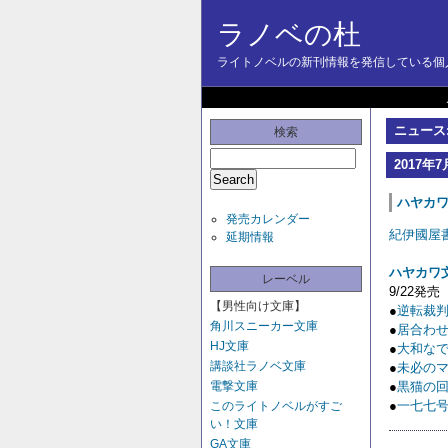
ラノベの杜
ライトノベルの新刊情報を発信している個人
ニュース:
検索
2017年7
ハヤカワ文
発売カレンダー
紀伊國屋
延期情報
ハヤカワ文
レーベル
9/22発売
【男性向け文庫】
●
逆転裁
角川スニーカー文庫
●
居合わせ
HJ文庫
●
大和な
講談社ラノベ文庫
●
未必の
電撃文庫
●
黒猫の
●
一七七
このライトノベルがすご
い！文庫
GA文庫