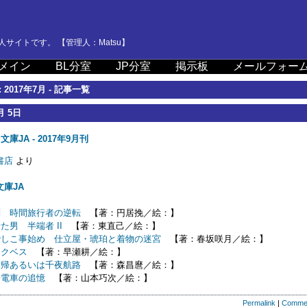
サイトです。 【管理人：Matsu】
メイン
BL分室
JP分室
掲示板
メールフォー
 2017年7月 - 記事一覧
月 5日
庫JA - 2017年9月刊
書店
より
庫JA
判 時間旅行者の逆転
【著：円居挽／絵：】
た男 半端者 II
【著：東直己／絵：】
でしこ事始め 仕立屋・琥珀と着物の迷宮
【著：春坂咲月／絵：】
マクベス
【著：早瀬耕／絵：】
回帰あるいは千夜航路
【著：森昌麿／絵：】
号電車の追憶
【著：山本巧次／絵：】
Permalink
|
Comme