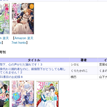
n
楽天
【
Amazon
楽天
o
】
7net
honto
】
4月刊
タイトル
著者
イ
陛下、心の声がだだ漏れです！３
シロヒ
雲屋
身代わり婚約者なのに、銀狼陛下がどうしても離し
くりたかのこ
くま
てくれません！２
31番目のお妃様８
桃巴
山下