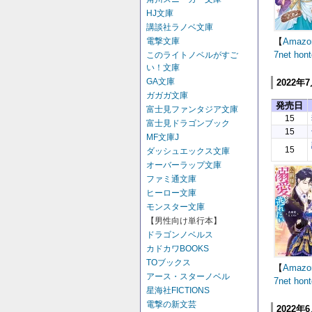
HJ文庫
講談社ラノベ文庫
電撃文庫
【
Amazo
7net
hont
このライトノベルがすご
い！文庫
GA文庫
2022年
ガガガ文庫
発売日
富士見ファンタジア文庫
15
富士見ドラゴンブック
15
MF文庫J
15
ダッシュエックス文庫
オーバーラップ文庫
ファミ通文庫
ヒーロー文庫
モンスター文庫
【男性向け単行本】
ドラゴンノベルス
カドカワBOOKS
TOブックス
【
Amazo
アース・スターノベル
7net
hont
星海社FICTIONS
電撃の新文芸
2022年