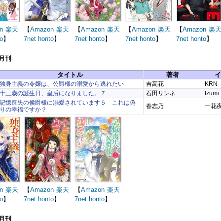
n
楽天
【
Amazon
楽天
【
Amazon
楽天
【
Amazon
楽天
【
Amazon
楽
o
】
7net
honto
】
7net
honto
】
7net
honto
】
7net
honto
】
7月刊
タイトル
著者
イ
独身主義の令嬢は、公爵様の溺愛から逃れたい
吉高花
KRN
十三歳の誕生日、皇后になりました。７
石田リンネ
Izumi
記憶喪失の侯爵様に溺愛されています５ これは偽
春志乃
一花
りの幸福ですか？
n
楽天
【
Amazon
楽天
【
Amazon
楽天
o
】
7net
honto
】
7net
honto
】
6月刊