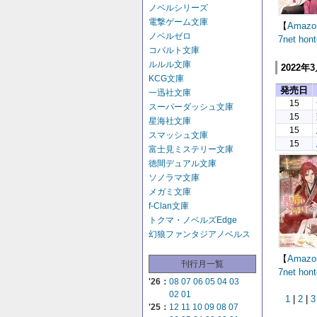
ノベルシリーズ
電撃ゲーム文庫
【
Amazo
ノベルゼロ
7net
hont
コバルト文庫
ルルル文庫
2022年
KCG文庫
発売日
一迅社文庫
15
スーパーダッシュ文庫
15
星海社文庫
15
スマッシュ文庫
15
富士見ミステリー文庫
徳間デュアル文庫
ソノラマ文庫
メガミ文庫
f-Clan文庫
トクマ・ノベルズEdge
幻狼ファンタジアノベルス
【
Amazo
刊行月一覧
7net
hont
'26：
08
07
06
05
04
03
02
01
1
|
2
|
3
'25：
12
11
10
09
08
07