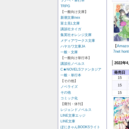
ラノベ・単行本
TRPG
【一般向け文庫】
新潮文庫nex
富士見L文庫
講談社タイガ
集英社オレンジ文庫
メディアワークス文庫
【
Amazo
ハヤカワ文庫JA
7net
hont
一般・文庫
【一般向け単行本】
2022年
講談社ノベルス
C★NOVELSファンタジア
発売日
一般・単行本
15
【その他】
15
ノベライズ
その他
15
コミック化
【廃刊・休刊】
レジェンドノベルス
LINE文庫エッジ
LINE文庫
ぽにきゃんBOOKSライト