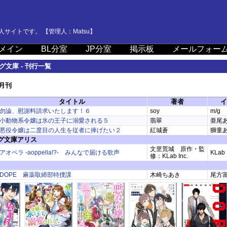
サイトです。 【管理人：Matsu】
メイン
BL分室
JP分室
掲示板
メールフォー
グ文庫 - 刊行一覧
8月刊
タイトル
著者
イ
勿論、慰謝料請求いたします！６
soy
m/g
小動物系令嬢は氷の王子に溺愛される５
翡翠
亜尾
悪役令嬢は二度目の人生を従者に捧げたい２
紅城蒼
獅童
グ文庫アリス
文里荒城 原作・監
アオペラ -aoppella!?- みんなで届ける歌声
KLab 
修：KLab Inc.
DOPE 麻薬取締部特捜課
木崎ちあき
尾方