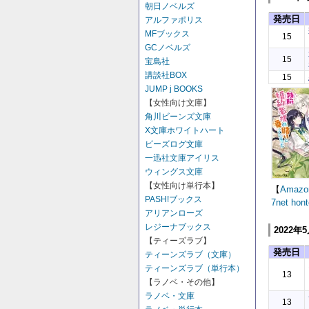
朝日ノベルズ
発売日
アルファポリス
MFブックス
15
GCノベルズ
15
宝島社
講談社BOX
15
JUMP j BOOKS
【女性向け文庫】
角川ビーンズ文庫
X文庫ホワイトハート
ビーズログ文庫
一迅社文庫アイリス
ウィングス文庫
【女性向け単行本】
【
Amazo
PASH!ブックス
7net
hont
アリアンローズ
レジーナブックス
2022年
【ティーズラブ】
発売日
ティーンズラブ（文庫）
ティーンズラブ（単行本）
13
【ラノベ・その他】
ラノベ・文庫
13