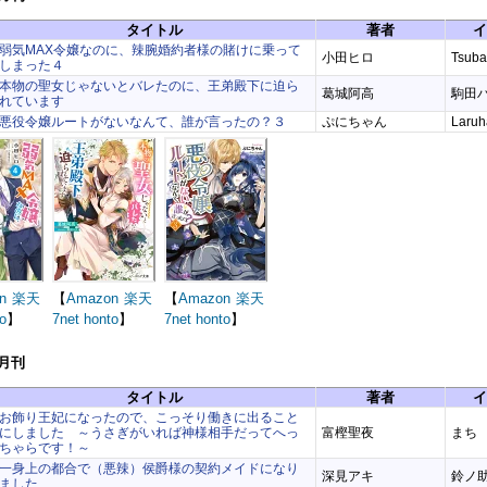
タイトル
著者
イ
弱気MAX令嬢なのに、辣腕婚約者様の賭けに乗って
小田ヒロ
Tsuba
しまった４
本物の聖女じゃないとバレたのに、王弟殿下に迫ら
葛城阿高
駒田
れています
悪役令嬢ルートがないなんて、誰が言ったの？３
ぷにちゃん
Laruh
n
楽天
【
Amazon
楽天
【
Amazon
楽天
o
】
7net
honto
】
7net
honto
】
5月刊
タイトル
著者
イ
お飾り王妃になったので、こっそり働きに出ること
にしました ～うさぎがいれば神様相手だってへっ
富樫聖夜
まち
ちゃらです！～
一身上の都合で（悪辣）侯爵様の契約メイドになり
深見アキ
鈴ノ
ました