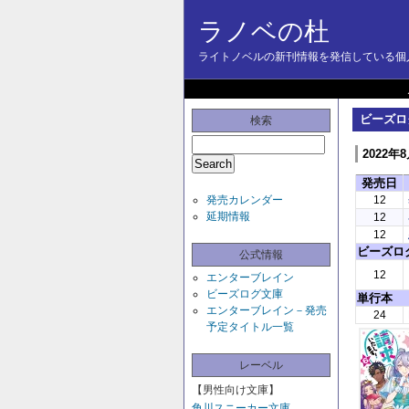
ラノベの杜
ライトノベルの新刊情報を発信している個人
ビーズロ
検索
2022年
発売日
発売カレンダー
12
延期情報
12
12
ビーズロ
公式情報
12
エンターブレイン
ビーズログ文庫
単行本
エンターブレイン－発売
24
予定タイトル一覧
レーベル
【男性向け文庫】
角川スニーカー文庫