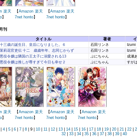
n
楽天
【
Amazon
楽天
【
Amazon
楽天
o
】
7net
honto
】
7net
honto
】
3月刊
タイトル
著者
イ
十三歳の誕生日、皇后になりました。６
石田リンネ
Izumi
茉莉花官吏伝 十二 歳歳年年、志同じからず
石田リンネ
Izumi
悪役令嬢は隣国の王太子に溺愛される13
ぷにちゃん
成瀬
悪役令嬢は推しが尊すぎて今日も幸せ２
ぷにちゃん
すが
n
楽天
【
Amazon
楽天
【
Amazon
楽天
【
Amazon
楽天
o
】
7net
honto
】
7net
honto
】
7net
honto
】
|
4
|
5
|
6
|
7
|
8
| 9 |
10
|
11
|
12
|
13
|
14
|
15
|
16
|
17
|
18
|
19
|
20
|
21
|
22
|
2
32
|
33
|
34
|
35
|
36
|
37
|
38
|
39
|
40