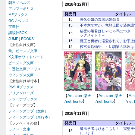
朝日ノベルズ
2018年12月刊
アルファポリス
発売日
タイトル
MFブックス
15
没落令嬢の異国結婚録３
GCノベルズ
15
不本意ですが、竜騎士団が過保護
宝島社
秘密の姫君はじゃじゃ馬につき 
講談社BOX
15
ックメイト！～
JUMP j BOOKS
15
魔王と勇者に溺愛されて、お手上
【女性向け文庫】
15
後宮天后物語 ～幼馴染の猛攻は
角川ビーンズ文庫
X文庫ホワイトハート
ビーズログ文庫
一迅社文庫アイリス
ウィングス文庫
【女性向け単行本】
PASH!ブックス
アリアンローズ
【
Amazon
楽天
【
Amazon
楽天
【
Am
レジーナブックス
7net
honto
】
7net
honto
】
7net
【ティーズラブ】
ティーンズラブ（文庫）
2018年11月刊
ティーンズラブ（単行本）
発売日
タイトル
【ラノベ・その他】
魔法学者はひきこもり！ 完璧王
ラノベ・文庫
15
にいます