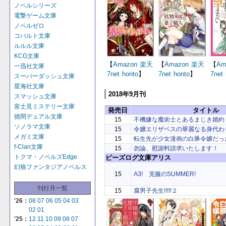
ノベルシリーズ
電撃ゲーム文庫
ノベルゼロ
コバルト文庫
ルルル文庫
KCG文庫
【
Amazon
楽天
【
Amazon
楽天
【
Am
一迅社文庫
7net
honto
】
7net
honto
】
7net
スーパーダッシュ文庫
星海社文庫
2018年9月刊
スマッシュ文庫
富士見ミステリー文庫
発売日
タイトル
徳間デュアル文庫
15
不機嫌な魔術士とあるまじき婚約
ソノラマ文庫
15
令嬢エリザベスの華麗なる身代わ
メガミ文庫
15
転生先が少女漫画の白豚令嬢だっ
f-Clan文庫
15
勿論、慰謝料請求いたします！
トクマ・ノベルズEdge
ビーズログ文庫アリス
幻狼ファンタジアノベルス
15
A3! 克服のSUMMER!
刊行月一覧
15
腐男子先生!!!!!２
'26：
08
07
06
05
04
03
02
01
'25：
12
11
10
09
08
07