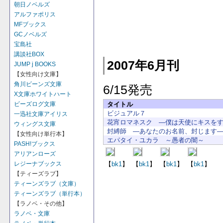
朝日ノベルズ
アルファポリス
MFブックス
GCノベルズ
宝島社
講談社BOX
2007年6月刊
JUMP j BOOKS
【女性向け文庫】
角川ビーンズ文庫
6/15発売
X文庫ホワイトハート
タイトル
ビーズログ文庫
ビジュアル７
一迅社文庫アイリス
花宵ロマネスク ―僕は天使にキスを
ウィングス文庫
封縛師 ―あなたのお名前、封じます
【女性向け単行本】
エパタイ・ユカラ ～愚者の闇～
PASH!ブックス
アリアンローズ
【
bk1
】
【
bk1
】
【
bk1
】
【
bk1
】
レジーナブックス
【ティーズラブ】
ティーンズラブ（文庫）
ティーンズラブ（単行本）
【ラノベ・その他】
ラノベ・文庫