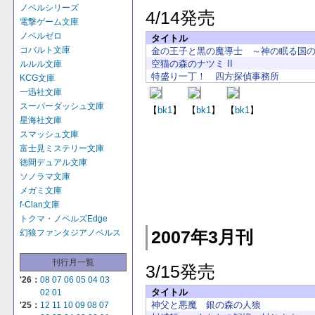
ノベルシリーズ
4/14発売
電撃ゲーム文庫
ノベルゼロ
タイトル
コバルト文庫
金の王子と黒の魔導士 ～神の眠る国
空猫の森のナツミ II
ルルル文庫
特盛り一丁！ 四方探偵事務所
KCG文庫
一迅社文庫
スーパーダッシュ文庫
【
bk1
】
【
bk1
】
【
bk1
】
星海社文庫
スマッシュ文庫
富士見ミステリー文庫
徳間デュアル文庫
ソノラマ文庫
メガミ文庫
f-Clan文庫
トクマ・ノベルズEdge
2007年3月刊
幻狼ファンタジアノベルス
刊行月一覧
3/15発売
'26：
08
07
06
05
04
03
タイトル
02
01
神父と悪魔 銀の森の人狼
'25：
12
11
10
09
08
07