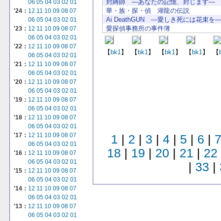
封縛師 ―あなたの記憶、封じます―
06
05
04
03
02
01
華・族・探・偵 湖龍の伝説
'24：
12
11
10
09
08
07
Ai DeathGUN ―愛しき死には花束を
06
05
04
03
02
01
愛探偵事務所の事件簿
'23：
12
11
10
09
08
07
06
05
04
03
02
01
'22：
12
11
10
09
08
07
【
bk1
】
【
bk1
】
【
bk1
】
【
bk1
】
【
06
05
04
03
02
01
'21：
12
11
10
09
08
07
06
05
04
03
02
01
'20：
12
11
10
09
08
07
06
05
04
03
02
01
'19：
12
11
10
09
08
07
06
05
04
03
02
01
'18：
12
11
10
09
08
07
06
05
04
03
02
01
'17：
12
11
10
09
08
07
1
|
2
|
3
|
4
|
5
|
6
|
06
05
04
03
02
01
18
|
19
|
20
|
21
|
22
'16：
12
11
10
09
08
07
06
05
04
03
02
01
|
33
|
'15：
12
11
10
09
08
07
06
05
04
03
02
01
'14：
12
11
10
09
08
07
06
05
04
03
02
01
'13：
12
11
10
09
08
07
06
05
04
03
02
01