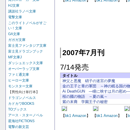
【
bk1
Amazon
】
【
bk1
Amazon
】
【
b
HJ文庫
講談社ラノベ文庫
電撃文庫
このライトノベルがすご
い！文庫
GA文庫
ガガガ文庫
富士見ファンタジア文庫
2007年7月刊
富士見ドラゴンブック
MF文庫J
ダッシュエックス文庫
7/14発売
オーバーラップ文庫
ファミ通文庫
タイトル
ヒーロー文庫
神父と悪魔 硝子の迷宮の夢魔
金の王子と青の軍団 ～神の眠る国の
モンスター文庫
Ai DeathGUN ―瞳に映すは月の慰め
【男性向け単行本】
桜の國の物語 ～夏の嵐～
ドラゴンノベルス
紫の末裔 学園王子の秘密
カドカワBOOKS
TOブックス
アース・スターノベル
【
bk1
Amazon
】
【
bk1
Amazon
】
【
b
星海社FICTIONS
電撃の新文芸