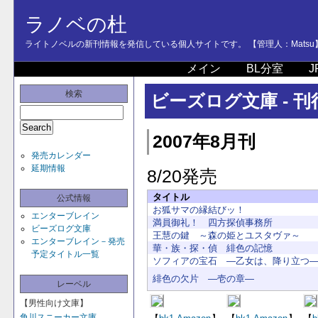
ラノベの杜
ライトノベルの新刊情報を発信している個人サイトです。 【管理人：Matsu
メイン
BL分室
J
検索
ビーズログ文庫 - 
2007年8月刊
発売カレンダー
延期情報
8/20発売
タイトル
公式情報
お狐サマの縁結びッ！
エンターブレイン
満員御礼！ 四方探偵事務所
ビーズログ文庫
王慧の鍵 ～森の姫とユスタヴァ～
エンターブレイン－発売
華・族・探・偵 緋色の記憶
予定タイトル一覧
ソフィアの宝石 ―乙女は、降り立つ
緋色の欠片 ―壱の章―
レーベル
【男性向け文庫】
角川スニーカー文庫