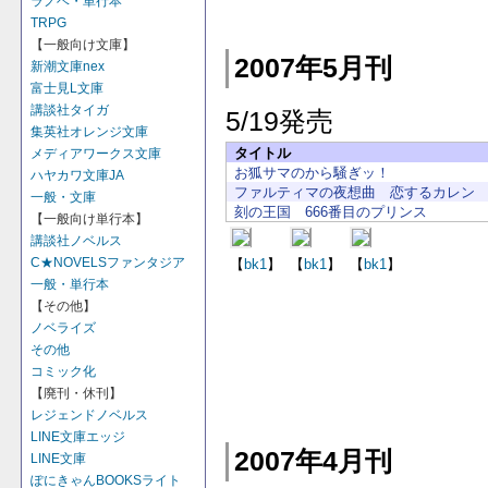
ラノベ・単行本
TRPG
【一般向け文庫】
2007年5月刊
新潮文庫nex
富士見L文庫
講談社タイガ
5/19発売
集英社オレンジ文庫
タイトル
メディアワークス文庫
お狐サマのから騒ぎッ！
ハヤカワ文庫JA
ファルティマの夜想曲 恋するカレン
一般・文庫
刻の王国 666番目のプリンス
【一般向け単行本】
講談社ノベルス
C★NOVELSファンタジア
【
bk1
】
【
bk1
】
【
bk1
】
一般・単行本
【その他】
ノベライズ
その他
コミック化
【廃刊・休刊】
レジェンドノベルス
LINE文庫エッジ
2007年4月刊
LINE文庫
ぽにきゃんBOOKSライト