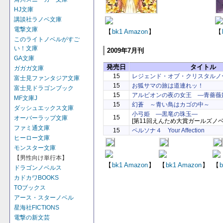
HJ文庫
講談社ラノベ文庫
電撃文庫
【
bk1
Amazon
】
【
このライトノベルがすご
い！文庫
2009年7月刊
GA文庫
発売日
タイトル
ガガガ文庫
15
レジェンド・オブ・クリスタルノ
富士見ファンタジア文庫
15
お狐サマの旅は道連れッ！
富士見ドラゴンブック
15
アルビオンの夜の女王 ―青薔薇
MF文庫J
15
幻蒼 ～青い鳥はカゴの中～
ダッシュエックス文庫
小弓姫 ―黒竜の珠玉―
15
オーバーラップ文庫
[第11回えんため大賞ガールズノ
ファミ通文庫
15
ペルソナ４ Your Affection
ヒーロー文庫
モンスター文庫
【男性向け単行本】
【
bk1
Amazon
】
【
bk1
Amazon
】
【
b
ドラゴンノベルス
カドカワBOOKS
TOブックス
アース・スターノベル
星海社FICTIONS
電撃の新文芸