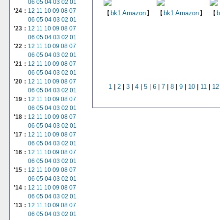
06
05
04
03
02
01
'24：
12
11
10
09
08
07
【
bk1
Amazon
】
【
bk1
Amazon
】
【
b
06
05
04
03
02
01
'23：
12
11
10
09
08
07
06
05
04
03
02
01
'22：
12
11
10
09
08
07
06
05
04
03
02
01
'21：
12
11
10
09
08
07
06
05
04
03
02
01
'20：
12
11
10
09
08
07
1
|
2
|
3
|
4
|
5
|
6
|
7
|
8
|
9
|
10
|
11
|
12
06
05
04
03
02
01
'19：
12
11
10
09
08
07
06
05
04
03
02
01
'18：
12
11
10
09
08
07
06
05
04
03
02
01
'17：
12
11
10
09
08
07
06
05
04
03
02
01
'16：
12
11
10
09
08
07
06
05
04
03
02
01
'15：
12
11
10
09
08
07
06
05
04
03
02
01
'14：
12
11
10
09
08
07
06
05
04
03
02
01
'13：
12
11
10
09
08
07
06
05
04
03
02
01