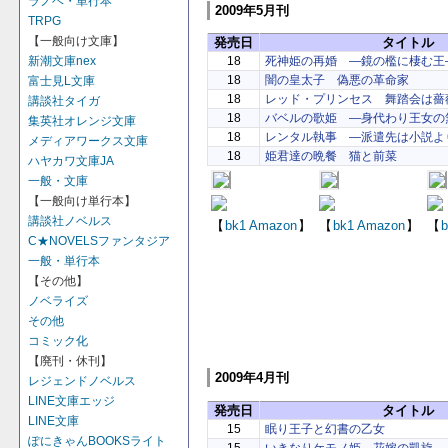
ラノベ・単行本
2009年5月刊
TRPG
【一般向け文庫】
発売日
タイトル
新潮文庫nex
18
死神姫の再婚 ―鏡の檻に棲む王
18
闇の皇太子 偽悪の革命家
富士見L文庫
18
レッド・プリンセス 舞踏会は薔
講談社タイガ
18
バベルの歌姫 ―身代わり王女の
集英社オレンジ文庫
18
レンタル執事 ―派遣先は小説よ
メディアワークス文庫
18
姫君達の晩餐 猫と前菜
ハヤカワ文庫JA
一般・文庫
【一般向け単行本】
講談社ノベルス
【
bk1
Amazon
】
【
bk1
Amazon
】
【
b
C★NOVELSファンタジア
一般・単行本
【その他】
ノベライズ
その他
コミック化
【廃刊・休刊】
2009年4月刊
レジェンドノベルス
LINE文庫エッジ
発売日
タイトル
LINE文庫
15
眠り王子と幻書の乙女
ぽにきゃんBOOKSライト
15
いきなりケモノ姫 花嫁の凱旋