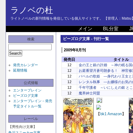
ラノベの杜
ライトノベルの新刊情報を発信している個人サイトです。 【管理人：Matsu
メイン
BL分室
J
ビーズログ文庫 - 刊行一覧
検索
2009年8月刊
発売日
タイトル
発売カレンダー
12
金の王と銀の許婚 ～神の眠る国
延期情報
12
お庭番望月蒼司朗参る！ 神官修
12
バベルの歌姫 ―身代わり王女と
12
レンタル執事 ―お嬢様のお気の
公式情報
12
千年守護者 ～いにしえの銀 と
エンターブレイン
12
魔界紳士同盟
ビーズログ文庫
エンターブレイン－発売
予定タイトル一覧
【
bk1
Amazon
】
レーベル
【男性向け文庫】
角川スニーカー文庫