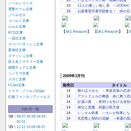
ノベルシリーズ
15
12人の優しい殺し屋 ―ZODIAC ST
電撃ゲーム文庫
15
お庭番望月蒼司朗参る！ 緑の石
ノベルゼロ
コバルト文庫
ルルル文庫
【
bk1
Amazon
】
【
bk1
Amazon
】
【
b
KCG文庫
一迅社文庫
スーパーダッシュ文庫
星海社文庫
スマッシュ文庫
富士見ミステリー文庫
徳間デュアル文庫
ソノラマ文庫
2009年3月刊
メガミ文庫
発売日
タイトル
f-Clan文庫
14
雛のほそみち ～青葉若葉の恋道
トクマ・ノベルズEdge
14
アストフェルの舞姫 炎に舞う恋
幻狼ファンタジアノベルス
14
紅蓮の翼 ～夜明けを告げる祝祭
14
神父と悪魔 四葉の双天使
刊行月一覧
14
レンタル執事 ―オレが執事にな
'26：
08
07
06
05
04
03
14
失恋竜と契約の花嫁 ～幸運の星
02
01
'25：
12
11
10
09
08
07