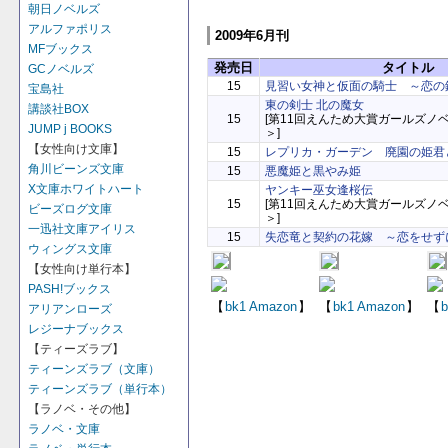
朝日ノベルズ
アルファポリス
2009年6月刊
MFブックス
発売日
タイトル
GCノベルズ
15
見習い女神と仮面の騎士 ～恋の
宝島社
東の剣士 北の魔女
講談社BOX
15
[第11回えんため大賞ガールズノ
JUMP j BOOKS
＞]
【女性向け文庫】
15
レプリカ・ガーデン 廃園の姫君
角川ビーンズ文庫
15
悪魔姫と黒やみ姫
X文庫ホワイトハート
ヤンキー巫女逢桜伝
15
[第11回えんため大賞ガールズノ
ビーズログ文庫
＞]
一迅社文庫アイリス
15
失恋竜と契約の花嫁 ～恋をせず
ウィングス文庫
【女性向け単行本】
PASH!ブックス
【
bk1
Amazon
】
【
bk1
Amazon
】
【
b
アリアンローズ
レジーナブックス
【ティーズラブ】
ティーンズラブ（文庫）
ティーンズラブ（単行本）
【ラノベ・その他】
ラノベ・文庫