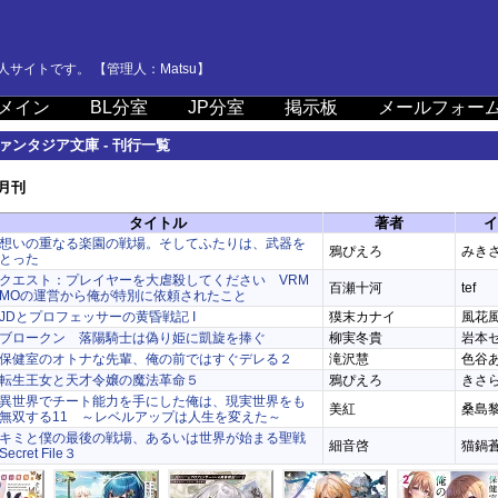
サイトです。 【管理人：Matsu】
メイン
BL分室
JP分室
掲示板
メールフォー
ァンタジア文庫 - 刊行一覧
8月刊
タイトル
著者
イ
想いの重なる楽園の戦場。そしてふたりは、武器を
鴉ぴえろ
みき
とった
クエスト：プレイヤーを大虐殺してください VRM
百瀬十河
tef
MOの運営から俺が特別に依頼されたこと
JDとプロフェッサーの黄昏戦記 I
獏末カナイ
風花
ブロークン 落陽騎士は偽り姫に凱旋を捧ぐ
柳実冬貴
岩本
保健室のオトナな先輩、俺の前ではすぐデレる２
滝沢慧
色谷
転生王女と天才令嬢の魔法革命５
鴉ぴえろ
きさら
異世界でチート能力を手にした俺は、現実世界をも
美紅
桑島
無双する11 ～レベルアップは人生を変えた～
キミと僕の最後の戦場、あるいは世界が始まる聖戦
細音啓
猫鍋
Secret File３