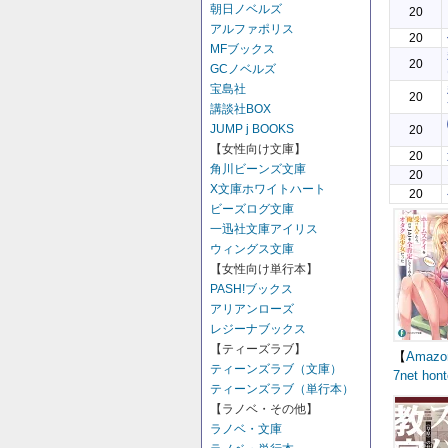
朝日ノベルズ
20
アルファポリス
20
MFブックス
20
GCノベルズ
宝島社
20
講談社BOX
JUMP j BOOKS
20
【女性向け文庫】
20
角川ビーンズ文庫
20
X文庫ホワイトハート
20
ビーズログ文庫
一迅社文庫アイリス
ウィングス文庫
【女性向け単行本】
PASH!ブックス
アリアンローズ
レジーナブックス
【ティーズラブ】
【
Amazo
ティーンズラブ（文庫）
7net
hont
ティーンズラブ（単行本）
【ラノベ・その他】
ラノベ・文庫