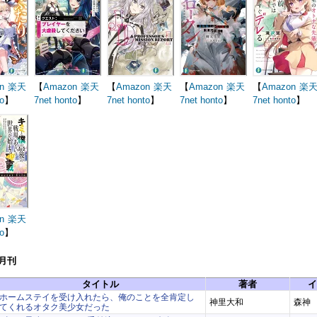
n
楽天
【
Amazon
楽天
【
Amazon
楽天
【
Amazon
楽天
【
Amazon
楽
o
】
7net
honto
】
7net
honto
】
7net
honto
】
7net
honto
】
n
楽天
o
】
7月刊
タイトル
著者
イ
ホームステイを受け入れたら、俺のことを全肯定し
神里大和
森神
てくれるオタク美少女だった