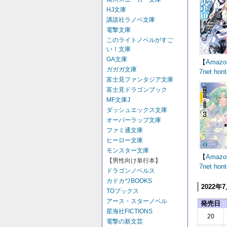
HJ文庫
講談社ラノベ文庫
電撃文庫
このライトノベルがすご
い！文庫
GA文庫
【
Amazo
ガガガ文庫
7net
hont
富士見ファンタジア文庫
富士見ドラゴンブック
MF文庫J
ダッシュエックス文庫
オーバーラップ文庫
ファミ通文庫
ヒーロー文庫
モンスター文庫
【
Amazo
【男性向け単行本】
7net
hont
ドラゴンノベルス
カドカワBOOKS
2022年
TOブックス
アース・スターノベル
発売日
星海社FICTIONS
20
電撃の新文芸