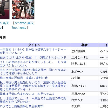
n
楽天
【
Amazon
楽天
o
】
7net
honto
】
6月刊
タイトル
著者
イ
一日百回（くらい）目が合う後輩女子マネージャー
恵比須清司
みこ
が想っていること
顔さえよければいい教室 １．詩歌クレッシェンド
三河ごーすと
neco
うしろの席のぎゃるに好かれてしまった。 もう俺
陸奥こはる
緋月
はダメかもしれない。
コンビニ強盗から助けた地味店員が、同じクラスの
あボーン
なか
うぶで可愛いギャルだった２
純白令嬢の諜報員 改編II．審判の時
桜生懐
ファ
私より強い男と結婚したいの２ 清楚な美人生徒会
長（実は元番長）の秘密を知る陰キャ（実は彼女を
高橋びすい
Nagu
超える最強のヤンキー）
義妹は浮気に含まれないよ、お兄ちゃん２
三原みつき
平つ
じつは義妹でした。３ ～最近できた義理の弟の距
白井ムク
千種
離感がやたら近いわけ～
ロクでなし魔術講師と禁忌教典21
羊太郎
三嶋