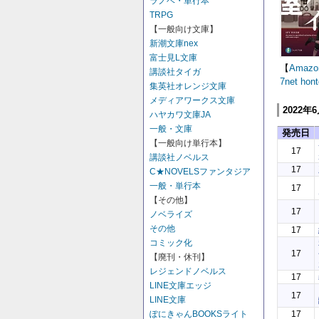
ラノベ・単行本
TRPG
【一般向け文庫】
新潮文庫nex
富士見L文庫
【
Amazo
講談社タイガ
7net
hont
集英社オレンジ文庫
メディアワークス文庫
2022年
ハヤカワ文庫JA
一般・文庫
発売日
【一般向け単行本】
17
講談社ノベルス
17
C★NOVELSファンタジア
一般・単行本
17
【その他】
17
ノベライズ
その他
17
コミック化
17
【廃刊・休刊】
レジェンドノベルス
17
LINE文庫エッジ
17
LINE文庫
17
ぽにきゃんBOOKSライト