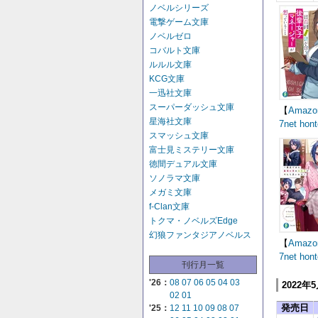
ノベルシリーズ
電撃ゲーム文庫
ノベルゼロ
コバルト文庫
ルルル文庫
KCG文庫
一迅社文庫
スーパーダッシュ文庫
【
Amazo
星海社文庫
7net
hont
スマッシュ文庫
富士見ミステリー文庫
徳間デュアル文庫
ソノラマ文庫
メガミ文庫
f-Clan文庫
トクマ・ノベルズEdge
幻狼ファンタジアノベルス
【
Amazo
7net
hont
刊行月一覧
'26：
08
07
06
05
04
03
2022年
02
01
発売日
'25：
12
11
10
09
08
07