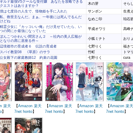
ギルド最強VSクールな受付嬢 あなたを攻略できる
木の芽
そら
クエストはありますか？
僕は七度目の人生で、怪物姫を手に入れた
サンボン
生煮
私、救世主なんだ。まぁ、一年後には死んでるんだ
なめこ印
珀石
けどね
精霊少女に『カッコいい俺』だけ見せていたら、い
平成オワリ
高峰
つの間にか最強になっていた
ぽんこつかわいい間宮さん２ ～社内の美人広報が
小狐ミナト
おり
となりの席に居座る件～
辺境都市の育成者６ 伝説の育成者
七野りく
福き
スパイ教室08 《草原》のサラ
竹町
トマ
公女殿下の家庭教師12 約束の花園
七野りく
cura
n
楽天
【
Amazon
楽天
【
Amazon
楽天
【
Amazon
楽天
【
Amazon
楽
o
】
7net
honto
】
7net
honto
】
7net
honto
】
7net
honto
】