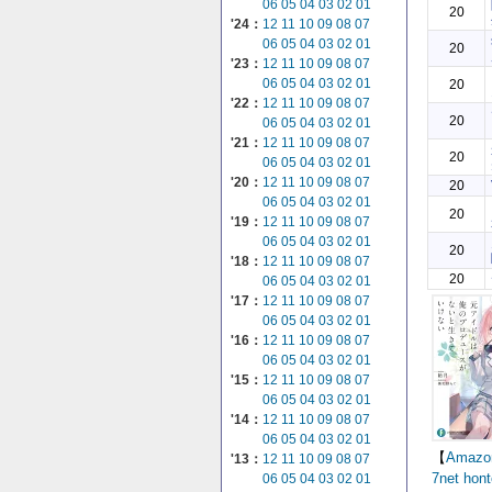
06
05
04
03
02
01
20
'24：
12
11
10
09
08
07
06
05
04
03
02
01
20
'23：
12
11
10
09
08
07
06
05
04
03
02
01
20
'22：
12
11
10
09
08
07
20
06
05
04
03
02
01
'21：
12
11
10
09
08
07
20
06
05
04
03
02
01
'20：
12
11
10
09
08
07
20
06
05
04
03
02
01
20
'19：
12
11
10
09
08
07
06
05
04
03
02
01
20
'18：
12
11
10
09
08
07
20
06
05
04
03
02
01
'17：
12
11
10
09
08
07
06
05
04
03
02
01
'16：
12
11
10
09
08
07
06
05
04
03
02
01
'15：
12
11
10
09
08
07
06
05
04
03
02
01
'14：
12
11
10
09
08
07
06
05
04
03
02
01
【
Amazo
'13：
12
11
10
09
08
07
7net
hont
06
05
04
03
02
01