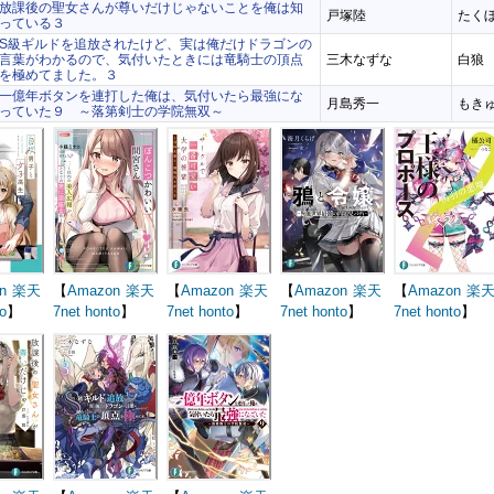
放課後の聖女さんが尊いだけじゃないことを俺は知
戸塚陸
たく
っている３
S級ギルドを追放されたけど、実は俺だけドラゴンの
言葉がわかるので、気付いたときには竜騎士の頂点
三木なずな
白狼
を極めてました。３
一億年ボタンを連打した俺は、気付いたら最強にな
月島秀一
もき
っていた９ ～落第剣士の学院無双～
n
楽天
【
Amazon
楽天
【
Amazon
楽天
【
Amazon
楽天
【
Amazon
楽
o
】
7net
honto
】
7net
honto
】
7net
honto
】
7net
honto
】