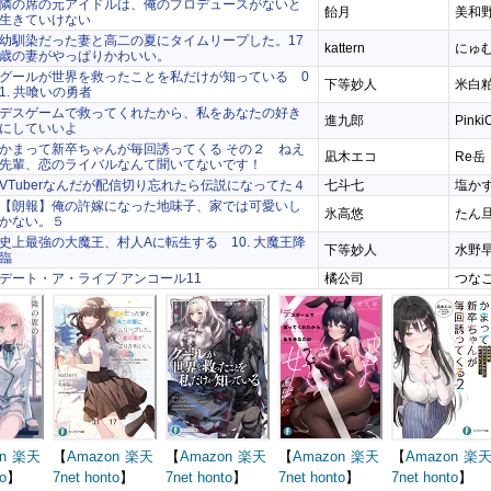
隣の席の元アイドルは、俺のプロデュースがないと
飴月
美和野
生きていけない
幼馴染だった妻と高二の夏にタイムリープした。17
kattern
にゅ
歳の妻がやっぱりかわいい。
グールが世界を救ったことを私だけが知っている 0
下等妙人
米白
1. 共喰いの勇者
デスゲームで救ってくれたから、私をあなたの好き
進九郎
Pinki
にしていいよ
かまって新卒ちゃんが毎回誘ってくる その２ ねえ
凪木エコ
Re岳
先輩、恋のライバルなんて聞いてないです！
VTuberなんだが配信切り忘れたら伝説になってた４
七斗七
塩か
【朗報】俺の許嫁になった地味子、家では可愛いし
氷高悠
たん
かない。５
史上最強の大魔王、村人Aに転生する 10. 大魔王降
下等妙人
水野
臨
デート・ア・ライブ アンコール11
橘公司
つな
n
楽天
【
Amazon
楽天
【
Amazon
楽天
【
Amazon
楽天
【
Amazon
楽
o
】
7net
honto
】
7net
honto
】
7net
honto
】
7net
honto
】