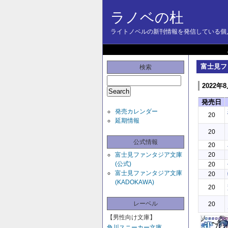
ラノベの杜
ライトノベルの新刊情報を発信している個人
富士見フ
検索
2022年
発売日
発売カレンダー
20
延期情報
20
公式情報
20
富士見ファンタジア文庫
20
(公式)
20
富士見ファンタジア文庫
20
(KADOKAWA)
20
レーベル
20
【男性向け文庫】
角川スニーカー文庫