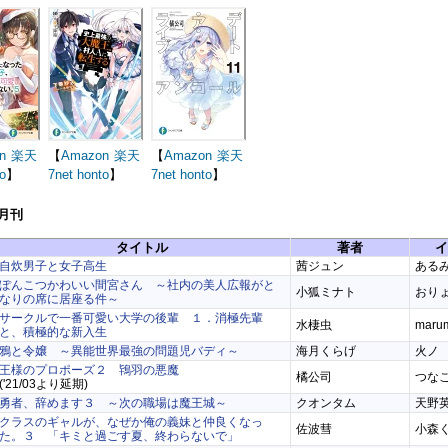
n
楽天
【
Amazon
楽天
【
Amazon
楽天
o
】
7net
honto
】
7net
honto
】
4月刊
タイトル
著者
イ
自炊男子と女子高生
茜ジュン
ある
ぽんこつかわいい間宮さん ～社内の美人広報がと
小狐ミナト
おり
なりの席に居座る件～
サークルで一番可愛い大学の後輩 １．消極先輩
水棲虫
maru
と、積極的な新入生
鴉と令嬢 ～異能世界最強の問題児バディ～
海月くらげ
火ノ
王様のプロポーズ２ 鴇羽の悪魔
橘公司
つな
('21/03より延期)
勇者、辞めます３ ～次の職場は魔王城～
クオンタム
天野
クラスのギャルが、なぜか俺の義妹と仲良くなっ
佐波彗
小森
た。３ 「キミと過ごす夏、終わらないで」