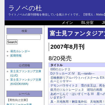
ラノベの杜
ライトノベルの新刊情報を発信している個人サイトです。 【管理人：Matsu
メイン
BL分室
J
検索
富士見ファンタジア文
2007年8月刊
発売カレンダー
延期情報
8/20発売
タイトル
公式情報
000のエレナ２
富士見ファンタジア文庫
Dクラッカーズ IV 乱―rando―
(公式)
召喚教師リアルバウトハイスクール EX
富士見ファンタジア文庫
れーと☆サマー
(KADOKAWA)
デモンパラサイト２ 雪の女王は、死
銀月のソルトレージュ３ 琥珀の画廊
レーベル
あめーじんぐ・はいすくーる III 星へ
いますか？
【男性向け文庫】
真・天地無用！魎皇鬼外伝 天地無用！G
角川スニーカー文庫