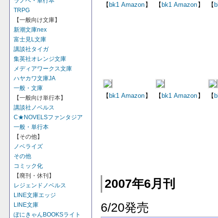
ラノベ・単行本
【
bk1
Amazon
】
【
bk1
Amazon
】
【
b
TRPG
【一般向け文庫】
新潮文庫nex
富士見L文庫
講談社タイガ
集英社オレンジ文庫
メディアワークス文庫
ハヤカワ文庫JA
一般・文庫
【
bk1
Amazon
】
【
bk1
Amazon
】
【
b
【一般向け単行本】
講談社ノベルス
C★NOVELSファンタジア
一般・単行本
【その他】
ノベライズ
その他
コミック化
【廃刊・休刊】
2007年6月刊
レジェンドノベルス
LINE文庫エッジ
6/20発売
LINE文庫
ぽにきゃんBOOKSライト