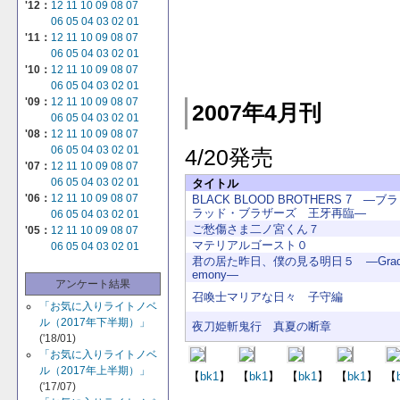
'12：
12
11
10
09
08
07
06
05
04
03
02
01
'11：
12
11
10
09
08
07
06
05
04
03
02
01
'10：
12
11
10
09
08
07
06
05
04
03
02
01
'09：
12
11
10
09
08
07
2007年4月刊
06
05
04
03
02
01
'08：
12
11
10
09
08
07
06
05
04
03
02
01
4/20発売
'07：
12
11
10
09
08
07
06
05
04
03
02
01
タイトル
'06：
12
11
10
09
08
07
BLACK BLOOD BROTHERS 7 ―
ラッド・ブラザーズ 王牙再臨―
06
05
04
03
02
01
ご愁傷さま二ノ宮くん７
'05：
12
11
10
09
08
07
マテリアルゴースト０
06
05
04
03
02
01
君の居た昨日、僕の見る明日５ ―Graduat
emony―
アンケート結果
召喚士マリアな日々 子守編
「お気に入りライトノベ
ル（2017年下半期）」
夜刀姫斬鬼行 真夏の断章
('18/01)
「お気に入りライトノベ
ル（2017年上半期）」
【
bk1
】
【
bk1
】
【
bk1
】
【
bk1
】
【
('17/07)