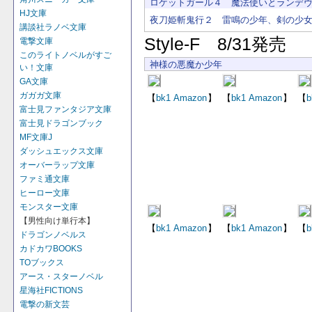
ロケットガール４ 魔法使いとランデ
HJ文庫
夜刀姫斬鬼行２ 雷鳴の少年、剣の少
講談社ラノベ文庫
Style-F 8/31発売
電撃文庫
このライトノベルがすご
神様の悪魔か少年
い！文庫
GA文庫
ガガガ文庫
【
bk1
Amazon
】
【
bk1
Amazon
】
【
b
富士見ファンタジア文庫
富士見ドラゴンブック
MF文庫J
ダッシュエックス文庫
オーバーラップ文庫
ファミ通文庫
ヒーロー文庫
モンスター文庫
【男性向け単行本】
【
bk1
Amazon
】
【
bk1
Amazon
】
【
b
ドラゴンノベルス
カドカワBOOKS
TOブックス
アース・スターノベル
星海社FICTIONS
電撃の新文芸