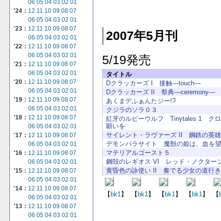
06
05
04
03
02
01
'24：
12
11
10
09
08
07
06
05
04
03
02
01
'23：
12
11
10
09
08
07
2007年5月刊
06
05
04
03
02
01
'22：
12
11
10
09
08
07
06
05
04
03
02
01
5/19発売
'21：
12
11
10
09
08
07
06
05
04
03
02
01
タイトル
'20：
12
11
10
09
08
07
Dクラッカーズ I 接触―touch―
06
05
04
03
02
01
Dクラッカーズ II 祭典―ceremony―
'19：
12
11
10
09
08
07
あくまデふぁんたジー!?
06
05
04
03
02
01
クジラのソラ０３
'18：
12
11
10
09
08
07
紅牙のルビーウルフ Tinytales 1 
願いを
06
05
04
03
02
01
サイレント・ラヴァーズ II 鋼鉄の英雄
'17：
12
11
10
09
08
07
デモンパラサイト 魔獣の姫は、血を
06
05
04
03
02
01
マテリアルゴースト５
'16：
12
11
10
09
08
07
鋼殻のレギオス VI レッド・ノクター
06
05
04
03
02
01
黄昏色の詠使い II 奏でる少女の道行
'15：
12
11
10
09
08
07
06
05
04
03
02
01
'14：
12
11
10
09
08
07
【
bk1
】
【
bk1
】
【
bk1
】
【
bk1
】
【
06
05
04
03
02
01
'13：
12
11
10
09
08
07
06
05
04
03
02
01