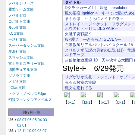
タイトル
ノベルシリーズ
Dクラッカーズ III 決意―resolution―
電撃ゲーム文庫
風の聖痕 Ignition 4 すべては愛のため
ノベルゼロ
まぶらほ ～さらにメイドの巻～
コバルト文庫
ストレイト・ジャケット フラグメント
ルルル文庫
ボウのヒト～THE DESPAIR～
KCG文庫
火魅子炎戦記９
殺×愛７ ―きるらぶ SEVEN―
一迅社文庫
召喚教師リアルバウトハイスクール 15
スーパーダッシュ文庫
とりあえず伝説の勇者の伝説 (11) 常
星海社文庫
ルドアップ
スマッシュ文庫
封仙娘娘追宝録 10 天を決する大団円 (
富士見ミステリー文庫
Style-F 6/29発売
徳間デュアル文庫
ソノラマ文庫
リグザリオ洗礼 レジェンド・オブ・
メガミ文庫
赤石沢教室の実験
魔女を忘れてる
f-Clan文庫
トクマ・ノベルズEdge
幻狼ファンタジアノベルス
【
bk1
】
【
bk1
】
【
bk1
】
【
bk1
】
【
刊行月一覧
'26：
08
07
06
05
04
03
02
01
'25：
12
11
10
09
08
07