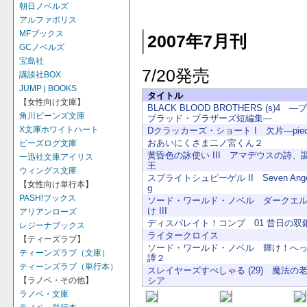
朝日ノベルズ
アルファポリス
MFブックス
2007年7月刊
GCノベルズ
宝島社
7/20発売
講談社BOX
JUMP j BOOKS
タイトル
【女性向け文庫】
BLACK BLOOD BROTHERS (s)4 
角川ビーンズ文庫
ブラッド・ブラザーズ短編集―
X文庫ホワイトハート
Dクラッカーズ・ショート I 欠片―pie
おあいにくさま二ノ宮くん２
ビーズログ文庫
黄昏色の詠使い III アマデウスの詩、
一迅社文庫アイリス
王
ウィングス文庫
スプライトシュピーゲル II Seven Angel
【女性向け単行本】
g
PASH!ブックス
ソード・ワールド・ノベル ダークエ
け III
アリアンローズ
ディスパレイト！コンプ 01 昔日の双
レジーナブックス
ライタークロイス
【ティーズラブ】
ソード・ワールド・ノベル 輝け！へ
ティーンズラブ（文庫）
譚２
ティーンズラブ（単行本）
スレイヤーズすぺしゃる (29) 魔法の
シア
【ラノベ・その他】
ラノベ・文庫