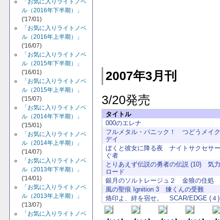
「お気に入りライトノベ
ル（2016年下半期）」
('17/01)
「お気に入りライトノベ
ル（2016年上半期）」
('16/07)
「お気に入りライトノベ
ル（2015年下半期）」
('16/01)
2007年3月刊
「お気に入りライトノベ
ル（2015年上半期）」
3/20発売
('15/07)
「お気に入りライトノベ
タイトル
ル（2014年下半期）」
000のエレナ
('15/01)
フルメタル・パニック！ つどうメイ
「お気に入りライトノベ
デイ
ル（2014年上半期）」
ぼくと彼女に降る夜 ナイトサクセサ
('14/07)
ぐ者
「お気に入りライトノベ
とりあえず伝説の勇者の伝説 (10) 気
ル（2013年下半期）」
ロード
('14/01)
銀月のソルトレージュ２ 金狼の住処
「お気に入りライトノベ
風の聖痕 Ignition 3 煉くんの受難
ル（2013年上半期）」
烙印よ、絆を宿せ。 SCAR/EDGE (４)
('13/07)
「お気に入りライトノベ